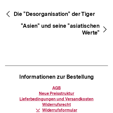
Fussnoten
Inhaltsnavigation
Inhaltsnavigation
Die "Desorganisation" der Tiger
"Asien" und seine "asiatischen
Werte"
Informationen zur Bestellung
Informationen
AGB
zur
Neue Preisstruktur
Bestellung
Lieferbedingungen und Versandkosten
Widerrufsrecht
Download-
Widerrufsformular