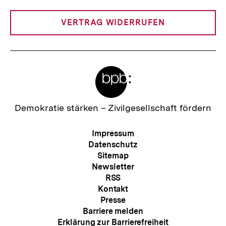
Link:
VERTRAG WIDERRUFEN
Meta-
Links
Zur
Demokratie stärken –
Zivilgesellschaft fördern
Startseite
der
Meta-
Impressum
bpb
Navigation
Datenschutz
Sitemap
Newsletter
RSS
Kontakt
Presse
Barriere melden
Erklärung zur Barrierefreiheit