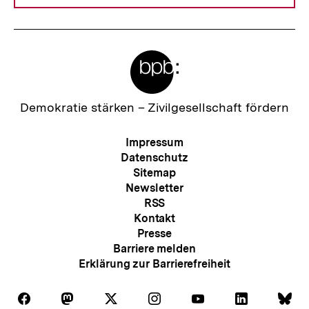
Meta-
Links
Zur
Demokratie stärken –
Zivilgesellschaft fördern
Startseite
der
Meta-
Impressum
bpb
Navigation
Datenschutz
Sitemap
Newsletter
RSS
Kontakt
Presse
Barriere melden
Erklärung zur Barrierefreiheit
Auf
Auf
Auf
Auf
Auf
Auf
Au
Folgen
Folgen
Folgen
Folgen
Folgen
Folgen
Fol