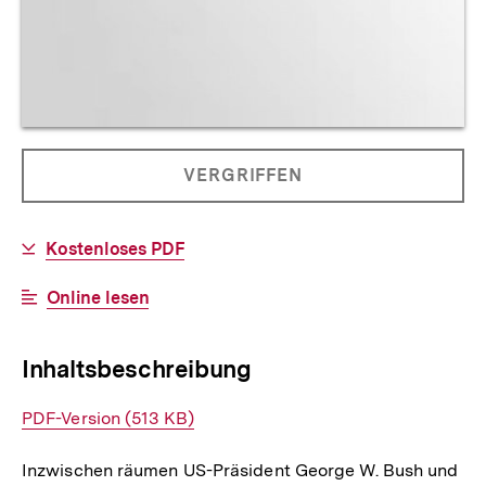
Allgemeine
PRODUKT
VERGRIFFEN
Informationen
NICHT
BESTELLBAR
Download-
Kostenloses PDF
Link:
Interner
Online lesen
Link:
Inhaltsbeschreibung
Interner
PDF-Version (513 KB)
Link:
Inzwischen räumen US-Präsident George W. Bush und