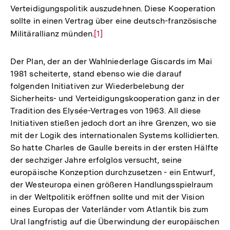
Verteidigungspolitik auszudehnen. Diese Kooperation
sollte in einen Vertrag über eine deutsch-französische
Militärallianz münden.
Zur
[1]
Auflösung
der
Der Plan, der an der Wahlniederlage Giscards im Mai
Fußnote
1981 scheiterte, stand ebenso wie die darauf
folgenden Initiativen zur Wiederbelebung der
Sicherheits- und Verteidigungskooperation ganz in der
Tradition des Elysée-Vertrages von 1963. All diese
Initiativen stießen jedoch dort an ihre Grenzen, wo sie
mit der Logik des internationalen Systems kollidierten.
So hatte Charles de Gaulle bereits in der ersten Hälfte
der sechziger Jahre erfolglos versucht, seine
europäische Konzeption durchzusetzen - ein Entwurf,
der Westeuropa einen größeren Handlungsspielraum
in der Weltpolitik eröffnen sollte und mit der Vision
eines Europas der Vaterländer vom Atlantik bis zum
Ural langfristig auf die Überwindung der europäischen