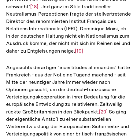
schwächt"
Zur
[18]
. Und ganz im Stile traditioneller
Neutralismus-Perzeptionen fragte der stellvertretende
Auflösung
Direktor des renommierten Institut Français des
der
Relations Internationales (IFRI), Dominique Moïsi, ob
Fußnote
in der deutschen Haltung nicht ein Nationalismus zum
Ausdruck komme, der nicht mit sich im Reinen sei und
daher zu Entgleisungen neige.
Zur
[19]
Auflösung
der
Angesichts derartiger "incertitudes allemandes" hatte
Fußnote
Frankreich - aus der Not eine Tugend machend - seit
Mitte der neunziger Jahre immer wieder nach
Optionen gesucht, um die deutsch-französische
Verteidigungskooperation in ihrer Bedeutung für die
europäische Entwicklung zu relativieren. Zeitweilig
rückte Großbritannien in den Blickpunkt.
Zur
[20]
So ging
der eigentliche Anstoß zu einer substantiellen
Auflösung
Weiterentwicklung der Europäischen Sicherheits- und
der
Verteidigungspolitik von einer britisch-französischen
Fußnote