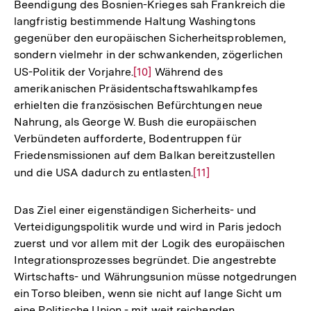
Beendigung des Bosnien-Krieges sah Frankreich die
langfristig bestimmende Haltung Washingtons
gegenüber den europäischen Sicherheitsproblemen,
sondern vielmehr in der schwankenden, zögerlichen
US-Politik der Vorjahre.
Zur
[10]
Während des
amerikanischen Präsidentschaftswahlkampfes
Auflösung
erhielten die französischen Befürchtungen neue
der
Nahrung, als George W. Bush die europäischen
Fußnote
Verbündeten aufforderte, Bodentruppen für
Friedensmissionen auf dem Balkan bereitzustellen
und die USA dadurch zu entlasten.
Zur
[11]
Auflösung
der
Das Ziel einer eigenständigen Sicherheits- und
Fußnote
Verteidigungspolitik wurde und wird in Paris jedoch
zuerst und vor allem mit der Logik des europäischen
Integrationsprozesses begründet. Die angestrebte
Wirtschafts- und Währungsunion müsse notgedrungen
ein Torso bleiben, wenn sie nicht auf lange Sicht um
eine Politische Union - mit weit reichenden