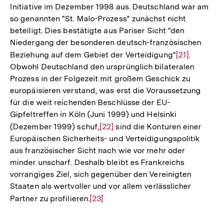
Initiative im Dezember 1998 aus. Deutschland war am
so genannten "St. Malo-Prozess" zunächst nicht
beteiligt. Dies bestätigte aus Pariser Sicht "den
Niedergang der besonderen deutsch-französischen
Beziehung auf dem Gebiet der Verteidigung"
Zur
[21]
.
Obwohl Deutschland den ursprünglich bilateralen
Auflösung
Prozess in der Folgezeit mit großem Geschick zu
der
europäisieren verstand, was erst die Voraussetzung
Fußnote
für die weit reichenden Beschlüsse der EU-
Gipfeltreffen in Köln (Juni 1999) und Helsinki
(Dezember 1999) schuf,
Zur
[22]
sind die Konturen einer
Europäischen Sicherheits- und Verteidigungspolitik
Auflösung
aus französischer Sicht nach wie vor mehr oder
der
minder unscharf. Deshalb bleibt es Frankreichs
Fußnote
vorrangiges Ziel, sich gegenüber den Vereinigten
Staaten als wertvoller und vor allem verlässlicher
Partner zu profilieren.
Zur
[23]
Auflösung