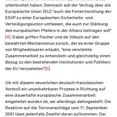
unterbreitet haben. Demnach soll der Vertrag über die
Europäische Union (EU) "auch die Fortentwicklung der
ESVP zu einer Europäischen Sicherheits- und
Verteidigungsunion umfassen, die auch zur Stärkung
des europäischen Pfeilers in der Allianz beitragen soll"
Zu
[4]
. Dabei griffen Fischer und de Villepin auf den
Au
bewährten Mechanismus zurück, der es einer Gruppe
de
von Mitgliedstaaten erlaubt, "eine verstärkte
Fu
Zusammenarbeit zu entwickeln und gleichzeitig einen
Bezug zu den bestehenden Institutionen und Politiken
der EU herzustellen"
Zur
[5]
.
Auflösung
der
Ob mit diesem neuerlichen deutsch-französischen
Fußnote
Vorstoß ein unumkehrbarer Prozess in Richtung auf
eine dauerhafte europäische Zusammenarbeit
eingeleitet worden ist, sei allerdings dahingestellt. Die
Reaktion auf die Terroranschläge vom 11. September
2001 lässt jedenfalls Zweifel daran aufkommen: Der