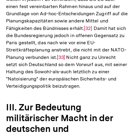
einen fest vereinbarten Rahmen hinaus und auf der
Grundlage von Ad-hoc-Entscheidungen Zugriff auf die
Planungskapazitäten sowie andere Mittel und
Fähigkeiten des Bündnisses erhält.
Zur
[32]
Damit hat sich
die Bundesregierung jedoch in offenen Gegensatz zu
Auflösung
Paris gestellt, das nach wie vor eine EU-
der
Streitkräfteplanung anstrebt, die nicht mit der NATO-
Fußnote
Planung verbunden ist.
Zur
[33]
Nicht ganz zu Unrecht
setzt sich Deutschland so dem Vorwurf aus, mit seiner
Auflösung
Haltung des Sowohl-als-auch letztlich zu einer
der
"Natoisierung" der europäischen Sicherheits- und
Fußnote
Verteidigungspolitik beizutragen.
III. Zur Bedeutung
militärischer Macht in der
deutschen und