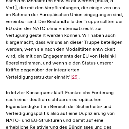
nach den Modalitäten entwickelt werden [muss, d.
Verf.], die mit den Verpflichtungen, die einige von uns
im Rahmen der Europäischen Union eingegangen sind,
vereinbar sind. Die Bestandteile der Truppe sollten der
EU oder der NATO ohne Ersteinsatzrecht zur
Verfügung gestellt werden können. Wir haben auch
klargemacht, dass wir uns an dieser Truppe beteiligen
werden, wenn sie nach den Modalitäten entwickelt
wird, die mit den Engagements der EU von Helsinki
übereinstimmen, und wenn sie den Status unserer
Kräfte gegenüber der integrierten
Verteidigungsstruktur einhält"
Zur
[25]
.
Auflösung
der
In letzter Konsequenz läuft Frankreichs Forderung
Fußnote
nach einer deutlich sichtbaren europäischen
Eigenständigkeit im Bereich der Sicherheits- und
Verteidigungspolitik also auf eine Duplizierung von
NATO- und EU-Strukturen und damit auf eine
erhebliche Relativierung des Bündnisses und des