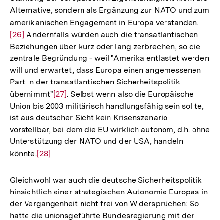
Alternative, sondern als Ergänzung zur NATO und zum
amerikanischen Engagement in Europa verstanden.
Zur
[26]
Andernfalls würden auch die transatlantischen
Auflö
Beziehungen über kurz oder lang zerbrechen, so die
der
zentrale Begründung - weil "Amerika entlastet werden
Fußn
will und erwartet, dass Europa einen angemessenen
Part in der transatlantischen Sicherheitspolitik
übernimmt"
Zur
[27]
. Selbst wenn also die Europäische
Union bis 2003 militärisch handlungsfähig sein sollte,
Auflösung
ist aus deutscher Sicht kein Krisenszenario
der
vorstellbar, bei dem die EU wirklich autonom, d.h. ohne
Fußnote
Unterstützung der NATO und der USA, handeln
könnte.
Zur
[28]
Auflösung
der
Gleichwohl war auch die deutsche Sicherheitspolitik
Fußnote
hinsichtlich einer strategischen Autonomie Europas in
der Vergangenheit nicht frei von Widersprüchen: So
hatte die unionsgeführte Bundesregierung mit der