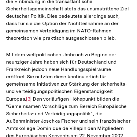
die Einbindung in die transatlantische
Sicherheitsgemeinschaft stets das unumstrittene Ziel
deutscher Politik. Dies bedeutete allerdings auch,
dass für sie die Option der Nichtteilnahme an der
gemeinsamen Verteidigung im NATO-Rahmen
theoretisch wie praktisch ausgeschlossen blieb.
Mit dem weltpolitischen Umbruch zu Beginn der
neunziger Jahre haben sich für Deutschland und
Frankreich jedoch neue Handlungsspielräume
eröffnet. Sie nutzten diese kontinuierlich für
gemeinsame Initiativen zur Stärkung der sicherheits-
und verteidigungspolitischen Eigenständigkeit
Europas.
Zur
[3]
Den vorläufigen Höhepunkt bilden die
"Gemeinsamen Vorschläge zum Bereich Europäische
Auflösung
Sicherheits- und Verteidigungspolitik", die
der
Außenminister Joschka Fischer und sein französischer
Fußnote
Amtskollege Dominique de Villepin den Mitgliedern
des Europäischen Konvents am 22. November 2002