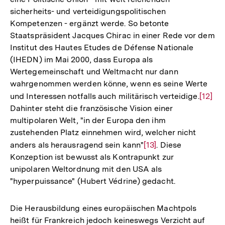
sicherheits- und verteidigungspolitischen
Kompetenzen - ergänzt werde. So betonte
Staatspräsident Jacques Chirac in einer Rede vor dem
Institut des Hautes Etudes de Défense Nationale
(IHEDN) im Mai 2000, dass Europa als
Wertegemeinschaft und Weltmacht nur dann
wahrgenommen werden könne, wenn es seine Werte
und Interessen notfalls auch militärisch verteidige.
Zur
[12]
Dahinter steht die französische Vision einer
Auflös
multipolaren Welt, "in der Europa den ihm
der
zustehenden Platz einnehmen wird, welcher nicht
Fußno
anders als herausragend sein kann"
Zur
[13]
. Diese
Konzeption ist bewusst als Kontrapunkt zur
Auflösung
unipolaren Weltordnung mit den USA als
der
"hyperpuissance" (Hubert Védrine) gedacht.
Fußnote
Die Herausbildung eines europäischen Machtpols
heißt für Frankreich jedoch keineswegs Verzicht auf