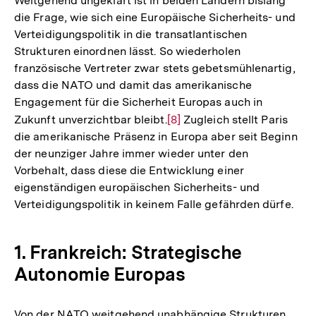
Weitgehend ungeklärt ist in beiden Ländern bislang
die Frage, wie sich eine Europäische Sicherheits- und
Verteidigungspolitik in die transatlantischen
Strukturen einordnen lässt. So wiederholen
französische Vertreter zwar stets gebetsmühlenartig,
dass die NATO und damit das amerikanische
Engagement für die Sicherheit Europas auch in
Zukunft unverzichtbar bleibt.
Zur
[8]
Zugleich stellt Paris
die amerikanische Präsenz in Europa aber seit Beginn
Auflösung
der neunziger Jahre immer wieder unter den
der
Vorbehalt, dass diese die Entwicklung einer
Fußnote
eigenständigen europäischen Sicherheits- und
Verteidigungspolitik in keinem Falle gefährden dürfe.
1. Frankreich: Strategische
Autonomie Europas
Von der NATO weitgehend unabhängige Strukturen