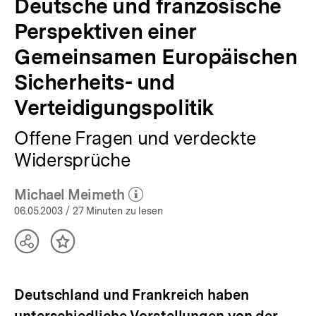
Deutsche und französische
Perspektiven einer
Gemeinsamen Europäischen
Sicherheits- und
Verteidigungspolitik
Offene Fragen und verdeckte
Widersprüche
Michael Meimeth
(Mehr zum Autor)
öffnen
06.05.2003
/ 27 Minuten zu lesen
Teilen
Inhalt
Optionen
merken
anzeigen
Deutschland und Frankreich haben
unterschiedliche Vorstellungen von der