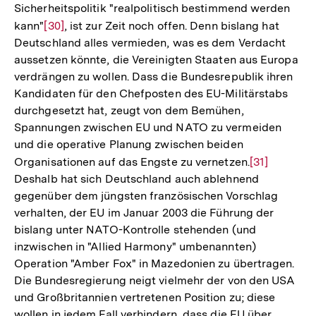
Fußnote
Sicherheitspolitik "realpolitisch bestimmend werden
kann"
Zur
[30]
, ist zur Zeit noch offen. Denn bislang hat
Deutschland alles vermieden, was es dem Verdacht
Auflösung
aussetzen könnte, die Vereinigten Staaten aus Europa
der
verdrängen zu wollen. Dass die Bundesrepublik ihren
Fußnote
Kandidaten für den Chefposten des EU-Militärstabs
durchgesetzt hat, zeugt von dem Bemühen,
Spannungen zwischen EU und NATO zu vermeiden
und die operative Planung zwischen beiden
Organisationen auf das Engste zu vernetzen.
Zur
[31]
Deshalb hat sich Deutschland auch ablehnend
Auflösung
gegenüber dem jüngsten französischen Vorschlag
der
verhalten, der EU im Januar 2003 die Führung der
Fußnote
bislang unter NATO-Kontrolle stehenden (und
inzwischen in "Allied Harmony" umbenannten)
Operation "Amber Fox" in Mazedonien zu übertragen.
Die Bundesregierung neigt vielmehr der von den USA
und Großbritannien vertretenen Position zu; diese
wollen in jedem Fall verhindern, dass die EU über