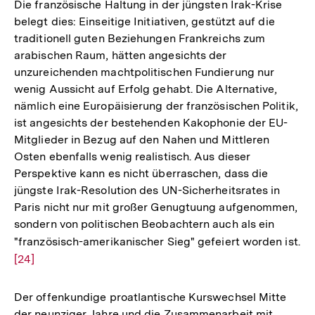
der
Die französische Haltung in der jüngsten Irak-Krise
Fußnote
belegt dies: Einseitige Initiativen, gestützt auf die
traditionell guten Beziehungen Frankreichs zum
arabischen Raum, hätten angesichts der
unzureichenden machtpolitischen Fundierung nur
wenig Aussicht auf Erfolg gehabt. Die Alternative,
nämlich eine Europäisierung der französischen Politik,
ist angesichts der bestehenden Kakophonie der EU-
Mitglieder in Bezug auf den Nahen und Mittleren
Osten ebenfalls wenig realistisch. Aus dieser
Perspektive kann es nicht überraschen, dass die
jüngste Irak-Resolution des UN-Sicherheitsrates in
Paris nicht nur mit großer Genugtuung aufgenommen,
sondern von politischen Beobachtern auch als ein
"französisch-amerikanischer Sieg" gefeiert worden ist.
Zu
[24]
Au
de
Fu
Der offenkundige proatlantische Kurswechsel Mitte
der neunziger Jahre und die Zusammenarbeit mit