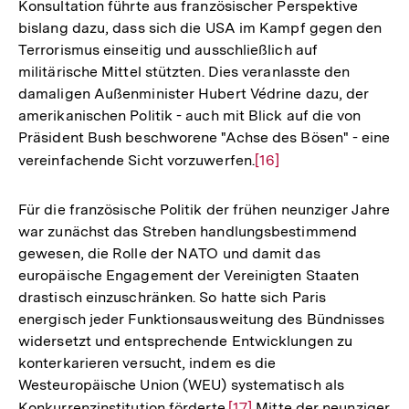
Konsultation führte aus französischer Perspektive
der
bislang dazu, dass sich die USA im Kampf gegen den
Fußnote
Terrorismus einseitig und ausschließlich auf
militärische Mittel stützten. Dies veranlasste den
damaligen Außenminister Hubert Védrine dazu, der
amerikanischen Politik - auch mit Blick auf die von
Präsident Bush beschworene "Achse des Bösen" - eine
vereinfachende Sicht vorzuwerfen.
Zur
[16]
Auflösung
der
Für die französische Politik der frühen neunziger Jahre
Fußnote
war zunächst das Streben handlungsbestimmend
gewesen, die Rolle der NATO und damit das
europäische Engagement der Vereinigten Staaten
drastisch einzuschränken. So hatte sich Paris
energisch jeder Funktionsausweitung des Bündnisses
widersetzt und entsprechende Entwicklungen zu
konterkarieren versucht, indem es die
Westeuropäische Union (WEU) systematisch als
Konkurrenzinstitution förderte.
Zur
[17]
Mitte der neunziger