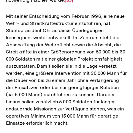
notwendig machen würde.
Zur
[35]
Auflösung
der
Mit seiner Entscheidung vom Februar 1996, eine neue
Fußnote
Wehr- und Streitkräftestruktur einzuführen, hat
Staatspräsident Chirac diese Überlegungen
konsequent weiterentwickelt. Im Zentrum steht die
Abschaffung der Wehrpflicht sowie die Absicht, die
Streitkräfte in einer Größenordnung von 50 000 bis 60
000 Soldaten mit einer globalen Projektionsfähigkeit
auszustatten. Damit sollen sie in die Lage versetzt
werden, eine größere Intervention mit 30 000 Mann für
die Dauer von bis zu einem Jahr ohne Verlängerung
der Einsatzzeit oder bei nur geringfügiger Rotation
(ca. 5 000 Mann) durchführen zu können. Darüber
hinaus sollen zusätzlich 5 000 Soldaten für länger
andauernde Missionen zur Verfügung stehen, was ein
operatives Minimum von 15 000 Mann für derartige
Einsätze erforderlich macht.
Zum
Seite