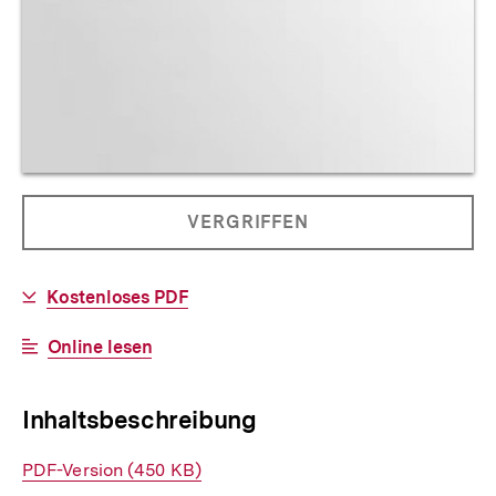
Allgemeine
PRODUKT
VERGRIFFEN
Informationen
NICHT
BESTELLBAR
Download-
Kostenloses PDF
Link:
Interner
Online lesen
Link:
Inhaltsbeschreibung
Interner
PDF-Version (450 KB)