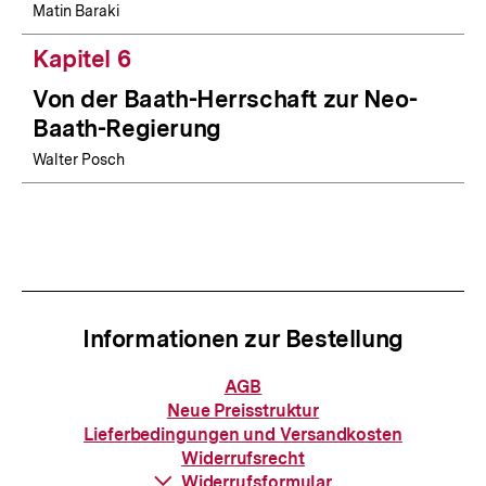
Matin Baraki
Kapitel 6
Von der Baath-Herrschaft zur Neo-
Baath-Regierung
Walter Posch
Informationen zur Bestellung
Informationen
AGB
zur
Neue Preisstruktur
Bestellung
Lieferbedingungen und Versandkosten
Widerrufsrecht
Download-
Widerrufsformular