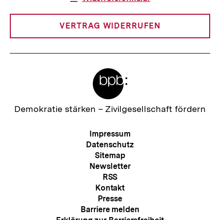
Link:
VERTRAG WIDERRUFEN
Meta-
Links
Zur
Demokratie stärken –
Zivilgesellschaft fördern
Startseite
der
Meta-
Impressum
bpb
Navigation
Datenschutz
Sitemap
Newsletter
RSS
Kontakt
Presse
Barriere melden