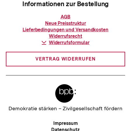
Informationen zur Bestellung
Informationen
AGB
zur
Neue Preisstruktur
Bestellung
Lieferbedingungen und Versandkosten
Widerrufsrecht
Download-
Widerrufsformular
Link:
VERTRAG WIDERRUFEN
Meta-
Links
Zur
Demokratie stärken –
Zivilgesellschaft fördern
Startseite
der
Meta-
Impressum
bpb
Navigation
Datenschutz