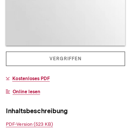
Allgemeine
PRODUKT
VERGRIFFEN
Informationen
NICHT
BESTELLBAR
Download-
Kostenloses PDF
Link:
Interner
Online lesen
Link:
Inhaltsbeschreibung
Interner
PDF-Version (523 KB)