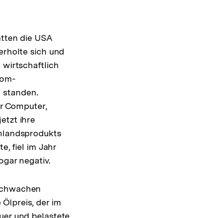
atten die USA
erholte sich und
 wirtschaftlich
com-
 standen.
r Computer,
etzt ihre
inlandsprodukts
e, fiel im Jahr
ogar negativ.
 schwachen
Ölpreis, der im
uer und belastete