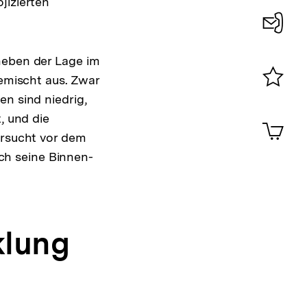
jizierten
Konta
neben der Lage im
0
gemischt aus. Zwar
en sind niedrig,
Merklist
ansehen
, und die
0
Artik
im
ersucht vor dem
Shop-
ch seine Binnen-
Warenko
ansehen
klung