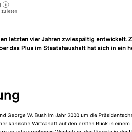
g
 zum Autor)
öffnen
 zu lesen
den letzten vier Jahren zwiespältig entwickelt. 
r das Plus im Staatshaushalt hat sich in ein h
tung
und George W. Bush im Jahr 2000 um die Präsidentsch
merikanische Wirtschaft auf den ersten Blick in eine
hre ununterbrochenes Wachstum, das längste in der 