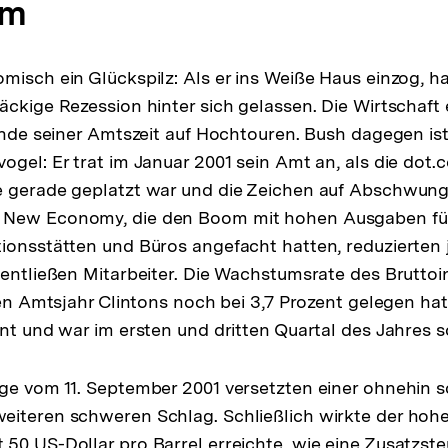
um
misch ein Glückspilz: Als er ins Weiße Haus einzog, h
äckige Rezession hinter sich gelassen. Die Wirtschaft 
 Ende seiner Amtszeit auf Hochtouren. Bush dagegen ist
ogel: Er trat im Januar 2001 sein Amt an, als die dot.
e gerade geplatzt war und die Zeichen auf Abschwung
 New Economy, die den Boom mit hohen Ausgaben fü
ionsstätten und Büros angefacht hatten, reduzierten j
 entließen Mitarbeiter. Die Wachstumsrate des Brutto
ten Amtsjahr Clintons noch bei 3,7 Prozent gelegen hatt
ent und war im ersten und dritten Quartal des Jahres s
äge vom 11. September 2001 versetzten einer ohnehin
iteren schweren Schlag. Schließlich wirkte der hohe 
50 US-Dollar pro Barrel erreichte, wie eine Zusatzste