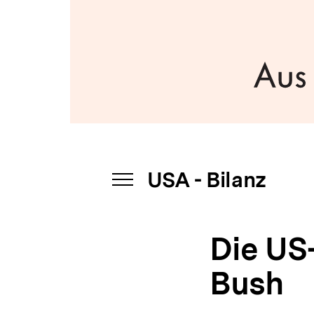
USA
a
-
t
Bilanz
i
|
o
bpb.de
n
USA - Bilanz
INHALTSNAVIGATION
ÖFFNEN
Die US
Bush