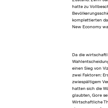
hatte zu Vollbesc
Bevölkerungsschic
komplettierten da
New Economy wankt
Da die wirtschaftl
Wahlentscheidung 
einen Sieg von Vi
zwei Faktoren: Er
zwiespältigem Ve
hatten sich die W
glaubten, Gore se
Wirtschaftliche 