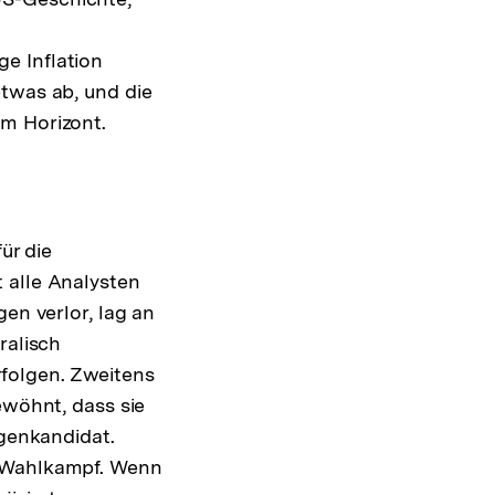
e Inflation
etwas ab, und die
am Horizont.
ür die
 alle Analysten
en verlor, lag an
ralisch
folgen. Zweitens
ewöhnt, dass sie
egenkandidat.
m Wahlkampf. Wenn