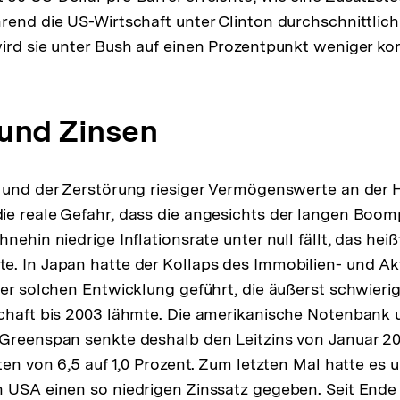
rend die US-Wirtschaft unter Clinton durchschnittlic
ird sie unter Bush auf einen Prozentpunkt weniger k
 und Zinsen
n und der Zerstörung riesiger Vermögenswerte an der 
ie reale Gefahr, dass die angesichts der langen Boo
nehin niedrige Inflationsrate unter null fällt, das heiß
e. In Japan hatte der Kollaps des Immobilien- und A
ner solchen Entwicklung geführt, die äußerst schwier
chaft bis 2003 lähmte. Die amerikanische Notenbank 
Greenspan senkte deshalb den Leitzins von Januar 20
ten von 6,5 auf 1,0 Prozent. Zum letzten Mal hatte es 
 USA einen so niedrigen Zinssatz gegeben. Seit Ende 