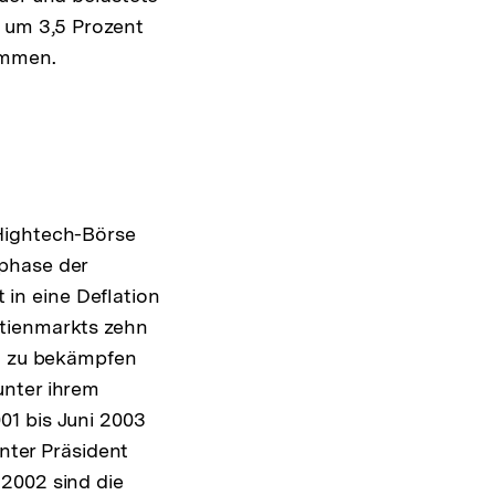
h um 3,5 Prozent
ommen.
Hightech-Börse
mphase der
t in eine Deflation
ktienmarkts zehn
ig zu bekämpfen
unter ihrem
01 bis Juni 2003
unter Präsident
2002 sind die