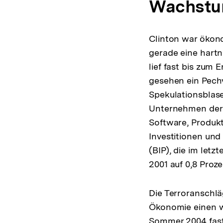
Wachst
Clinton war ökono
gerade eine hartn
lief fast bis zum
gesehen ein Pechv
Spekulationsblas
Unternehmen der
Software, Produkt
Investitionen und
(BIP), die im letz
2001 auf 0,8 Proz
Die Terroranschl
Ökonomie einen we
Sommer 2004 fast 