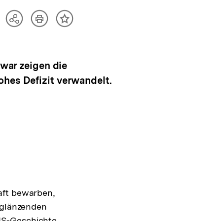
Artikel
Teilen
Inhalt
drucken
Optionen
merken
anzeigen
Zwar zeigen die
ohes Defizit verwandelt.
aft bewarben,
m glänzenden
US-Geschichte,