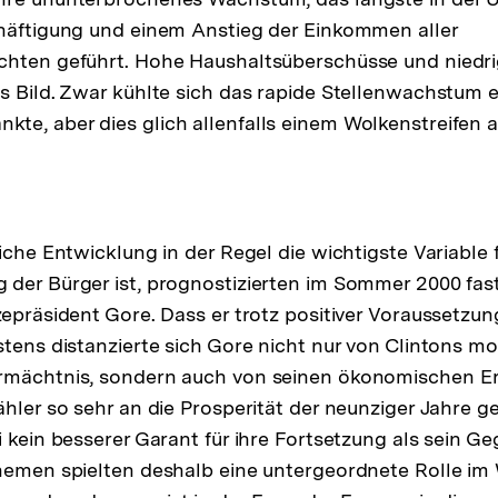
häftigung und einem Anstieg der Einkommen aller
hten geführt. Hohe Haushaltsüberschüsse und niedrig
s Bild. Zwar kühlte sich das rapide Stellenwachstum 
e, aber dies glich allenfalls einem Wolkenstreifen 
iche Entwicklung in der Regel die wichtigste Variable f
der Bürger ist, prognostizierten im Sommer 2000 fast
zepräsident Gore. Dass er trotz positiver Voraussetzung
stens distanzierte sich Gore nicht nur von Clintons mo
rmächtnis, sondern auch von seinen ökonomischen Er
ähler so sehr an die Prosperität der neunziger Jahre g
i kein besserer Garant für ihre Fortsetzung als sein G
Themen spielten deshalb eine untergeordnete Rolle i