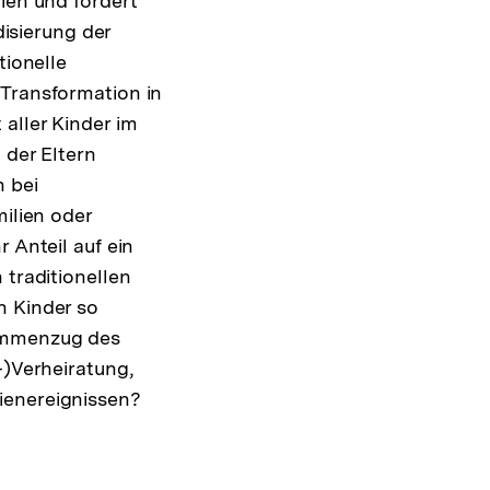
ien und fordert
isierung der
tionelle
 Transformation in
aller Kinder im
 der Eltern
h bei
milien oder
 Anteil auf ein
 traditionellen
n Kinder so
sammenzug des
-)Verheiratung,
ienereignissen?