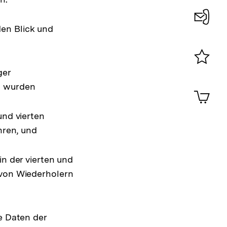
en Blick und
Konta
0
ger
Merklist
ansehen
 wurden
0
Artik
im
Shop-
und vierten
Warenko
hren, und
ansehen
in der vierten und
 von Wiederholern
e Daten der