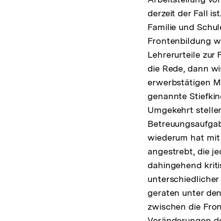
derzeit der Fall i
Familie und Schule
Frontenbildung wi
Lehrerurteile zur 
die Rede, dann wir
erwerbstätigen Mü
genannte Stiefkin
Umgekehrt stellen
Betreuungsaufgabe
wiederum hat mit
angestrebt, die j
dahingehend kritis
unterschiedlicher 
geraten unter den
zwischen die Fron
Veränderungen der