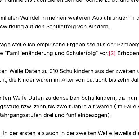
milialen Wandel in meinen weiteren Ausführungen in d
swirkung auf den Schulerfolg von Kindern.
rage stelle ich empirische Ergebnisse aus der Bamber
e "Familienänderung und Schulerfolg" vor.
Zur
[2]
Erhoben
Auflösung
der
rsten Welle Daten zu 910 Schulkindern aus der zweiten 
Fußnote
h., die Kinder waren im Alter von ca. acht bis zehn Ja
weiten Welle Daten zu denselben Schulkindern, die nun 
sstufe bzw. zehn bis zwölf Jahre alt waren (im Falle
ahrgangsstufen drei und fünf einbezogen).
in der ersten als auch in der zweiten Welle jeweils di