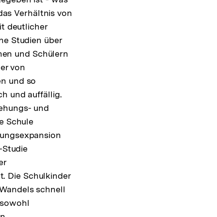
 das Verhältnis von
t deutlicher
he Studien über
nen und Schülern
der von
en und so
h und auffällig.
iehungs- und
ie Schule
ldungsexpansion
-Studie
er
at. Die Schulkinder
 Wandels schnell
 sowohl
n.