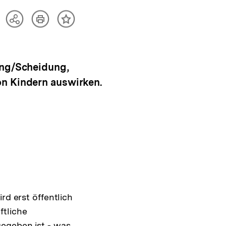
Artikel
Teilen
Inhalt
drucken
Optionen
merken
anzeigen
ung/Scheidung,
on Kindern auswirken.
rd erst öffentlich
ftliche
gegeben ist - was