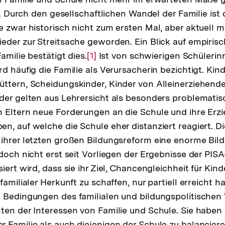
st. Durch den gesellschaftlichen Wandel der Familie ist
 zwar historisch nicht zum ersten Mal, aber aktuell mi
eder zur Streitsache geworden. Ein Blick auf empirisc
Familie bestätigt dies.
Zur
[1]
Ist von schwierigen Schülerin
d häufig die Familie als Verursacherin bezichtigt. Kin
Auflösung
ttern, Scheidungskinder, Kinder von Alleinerziehend
der
der gelten aus Lehrersicht als besonders problematisc
Fußnote
 Eltern neue Forderungen an die Schule und ihre Erz
n, auf welche die Schule eher distanziert reagiert. D
 ihrer letzten großen Bildungsreform eine enorme Bi
edoch nicht erst seit Vorliegen der Ergebnisse der PISA
iert wird, dass sie ihr Ziel, Chancengleichheit für Kind
familialer Herkunft zu schaffen, nur partiell erreicht h
 Bedingungen des familialen und bildungspolitischen
ten der Interessen von Familie und Schule. Sie haben
 Familie als auch diejenigen der Schule zu balanciere