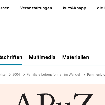
ernen
Veranstaltungen
kurz&knapp
die
tschriften
Multimedia
Materialien
ion
chte
2004
Familiale Lebensformen im Wandel
Familienbi