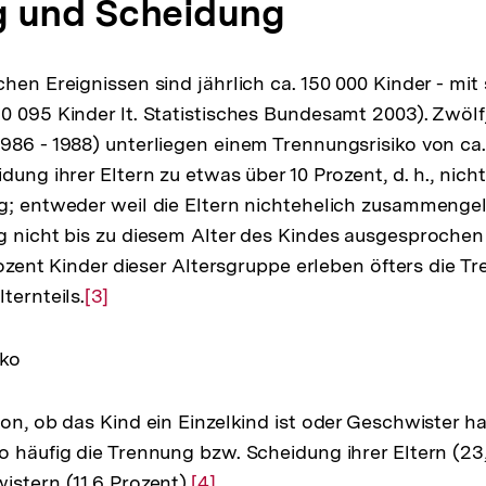
g und Scheidung
hen Ereignissen sind jährlich ca. 150 000 Kinder - mit
0 095 Kinder lt. Statistisches Bundesamt 2003). Zwölf
986 - 1988) unterliegen einem Trennungsrisiko von ca. 
dung ihrer Eltern zu etwas über 10 Prozent, d. h., nic
g; entweder weil die Eltern nichtehelich zusammenge
g nicht bis zu diesem Alter des Kindes ausgesproche
Prozent Kinder dieser Altersgruppe erleben öfters die 
ternteils.
Zur
[3]
Auflösung
der
iko
Fußnote
on, ob das Kind ein Einzelkind ist oder Geschwister ha
o häufig die Trennung bzw. Scheidung ihrer Eltern (23
istern (11,6 Prozent).
Zur
[4]