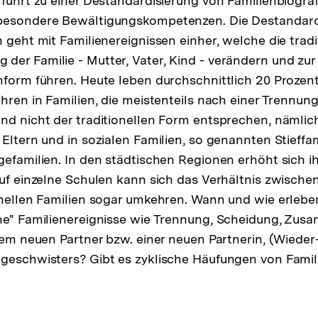
 führt zu einer Destandardisierung von Familienbiograf
besondere Bewältigungskompetenzen. Die Destandard
 geht mit Familienereignissen einher, welche die tradi
er Familie - Mutter, Vater, Kind - verändern und zur
nform führen. Heute leben durchschnittlich 20 Prozent 
hren in Familien, die meistenteils nach einer Trennung
nd nicht der traditionellen Form entsprechen, nämlic
 Eltern und in sozialen Familien, so genannten Stieffa
efamilien. In den städtischen Regionen erhöht sich ihr
auf einzelne Schulen kann sich das Verhältnis zwischen
onellen Familien sogar umkehren. Wann und wie erlebe
che" Familienereignisse wie Trennung, Scheidung, Zu
inem neuen Partner bzw. einer neuen Partnerin, (Wieder
geschwisters? Gibt es zyklische Häufungen von Famil