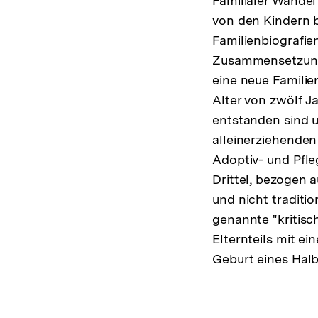
Familialer Wandel
von den Kindern 
Familienbiografien
Zusammensetzung d
eine neue Familie
Alter von zwölf Ja
entstanden sind u
alleinerziehenden
Adoptiv- und Pfleg
Drittel, bezogen 
und nicht traditi
genannte "kritis
Elternteils mit e
Geburt eines Halb