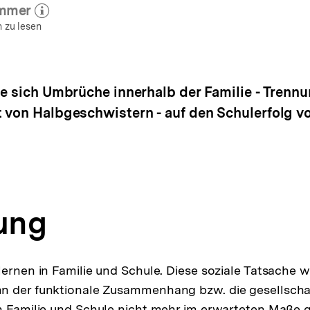
emmer
hr zum Autor)
öffnen
 zu lesen
ie sich Umbrüche innerhalb der Familie - Trenn
 von Halbgeschwistern - auf den Schulerfolg v
tung
ernen in Familie und Schule. Diese soziale Tatsache wi
n der funktionale Zusammenhang bzw. die gesellscha
n Familie und Schule nicht mehr im erwarteten Maße 