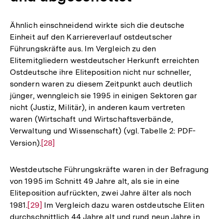
Ähnlich einschneidend wirkte sich die deutsche
Einheit auf den Karriereverlauf ostdeutscher
Führungskräfte aus. Im Vergleich zu den
Elitemitgliedern westdeutscher Herkunft erreichten
Ostdeutsche ihre Eliteposition nicht nur schneller,
sondern waren zu diesem Zeitpunkt auch deutlich
jünger, wenngleich sie 1995 in einigen Sektoren gar
nicht (Justiz, Militär), in anderen kaum vertreten
waren (Wirtschaft und Wirtschaftsverbände,
Verwaltung und Wissenschaft) (vgl. Tabelle 2: PDF-
Version).
Zur
[28]
Auflösung
der
Westdeutsche Führungskräfte waren in der Befragung
Fußnote
von 1995 im Schnitt 49 Jahre alt, als sie in eine
Eliteposition aufrückten, zwei Jahre älter als noch
1981.
Zur
[29]
Im Vergleich dazu waren ostdeutsche Eliten
durchschnittlich 44 Jahre alt und rund neun Jahre in
Auflösung