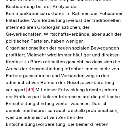
Beobachtung bei der Analyse der
der
Kommunikationsstrukturen im Rahmen der Potsdamer
Fußnote
Elitestudie: Vom Bedeutungsverlust der traditionellen
intermediären Großorganisationen, der
Gewerkschaften, Wirtschaftsverbände, aber auch der
politischen Parteien, haben weniger
Organisationseliten der neuen sozialen Bewegungen
profitiert. Vielmehr wird immer häufiger und direkter
Kontakt zu Bürokratieeliten gesucht, so dass sich die
Arena der Konsensfindung offenbar immer mehr von
Parteiorganisationen und Verbänden weg in den
administrativen Bereich der Gesetzesvorbereitung
verlagert.
Zur
[43]
Mit dieser Entwicklung könnte jedoch
der Einfluss partikularer Interessen auf die politische
Auflösung
Entscheidungsfindung weiter wachsen. Das ist
der
demokratietheoretisch auch deshalb problematisch,
Fußnote
weil die administrativen Zentren der
Zum
Entscheidungsvorbereitung, die keiner direkten
Seite