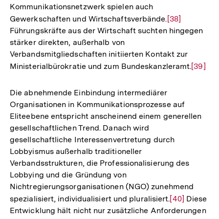
Kommunikationsnetzwerk spielen auch
der
Gewerkschaften und Wirtschaftsverbände.
Zur
[38]
Fußnote
Führungskräfte aus der Wirtschaft suchten hingegen
Auflösung
stärker direkten, außerhalb von
der
Verbandsmitgliedschaften initiierten Kontakt zur
Fußnote
Ministerialbürokratie und zum Bundeskanzleramt.
Zur
[39]
Auflös
der
Die abnehmende Einbindung intermediärer
Fußnot
Organisationen in Kommunikationsprozesse auf
Eliteebene entspricht anscheinend einem generellen
gesellschaftlichen Trend. Danach wird
gesellschaftliche Interessenvertretung durch
Lobbyismus außerhalb traditioneller
Verbandsstrukturen, die Professionalisierung des
Lobbying und die Gründung von
Nichtregierungsorganisationen (NGO) zunehmend
spezialisiert, individualisiert und pluralisiert.
Zur
[40]
Diese
Entwicklung hält nicht nur zusätzliche Anforderungen
Auflösung