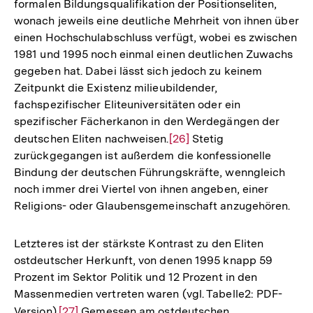
formalen Bildungsqualifikation der Positionseliten,
wonach jeweils eine deutliche Mehrheit von ihnen über
einen Hochschulabschluss verfügt, wobei es zwischen
1981 und 1995 noch einmal einen deutlichen Zuwachs
gegeben hat. Dabei lässt sich jedoch zu keinem
Zeitpunkt die Existenz milieubildender,
fachspezifischer Eliteuniversitäten oder ein
spezifischer Fächerkanon in den Werdegängen der
deutschen Eliten nachweisen.
Zur
[26]
Stetig
zurückgegangen ist außerdem die konfessionelle
Auflösung
Bindung der deutschen Führungskräfte, wenngleich
der
noch immer drei Viertel von ihnen angeben, einer
Fußnote
Religions- oder Glaubensgemeinschaft anzugehören.
Letzteres ist der stärkste Kontrast zu den Eliten
ostdeutscher Herkunft, von denen 1995 knapp 59
Prozent im Sektor Politik und 12 Prozent in den
Massenmedien vertreten waren (vgl. Tabelle2: PDF-
Version).
Zur
[27]
Gemessen am ostdeutschen