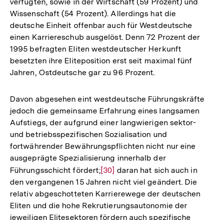
verfügten, sowie in der Wirtschaft (59 Prozent) und
Wissenschaft (54 Prozent). Allerdings hat die
deutsche Einheit offenbar auch für Westdeutsche
einen Karriereschub ausgelöst. Denn 72 Prozent der
1995 befragten Eliten westdeutscher Herkunft
besetzten ihre Eliteposition erst seit maximal fünf
Jahren, Ostdeutsche gar zu 96 Prozent.
Davon abgesehen eint westdeutsche Führungskräfte
jedoch die gemeinsame Erfahrung eines langsamen
Aufstiegs, der aufgrund einer langwierigen sektor-
und betriebsspezifischen Sozialisation und
fortwährender Bewährungspflichten nicht nur eine
ausgeprägte Spezialisierung innerhalb der
Führungsschicht fördert;
Zur
[30]
daran hat sich auch in
den vergangenen 15 Jahren nicht viel geändert. Die
Auflösung
relativ abgeschotteten Karrierewege der deutschen
der
Eliten und die hohe Rekrutierungsautonomie der
Fußnote
jeweiligen Elitesektoren fördern auch spezifische