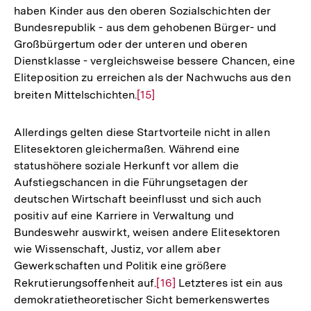
haben Kinder aus den oberen Sozialschichten der
Bundesrepublik - aus dem gehobenen Bürger- und
Großbürgertum oder der unteren und oberen
Dienstklasse - vergleichsweise bessere Chancen, eine
Eliteposition zu erreichen als der Nachwuchs aus den
breiten Mittelschichten.
Zur
[15]
Auflösung
der
Allerdings gelten diese Startvorteile nicht in allen
Fußnote
Elitesektoren gleichermaßen. Während eine
statushöhere soziale Herkunft vor allem die
Aufstiegschancen in die Führungsetagen der
deutschen Wirtschaft beeinflusst und sich auch
positiv auf eine Karriere in Verwaltung und
Bundeswehr auswirkt, weisen andere Elitesektoren
wie Wissenschaft, Justiz, vor allem aber
Gewerkschaften und Politik eine größere
Rekrutierungsoffenheit auf.
Zur
[16]
Letzteres ist ein aus
demokratietheoretischer Sicht bemerkenswertes
Auflösung