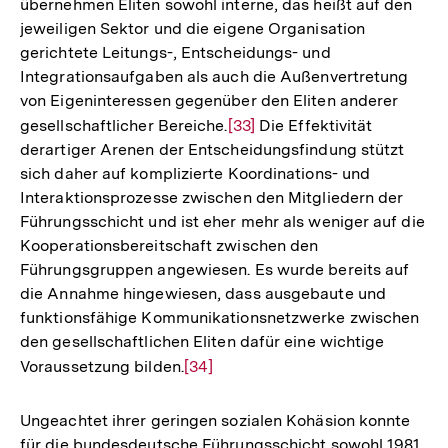
übernehmen Eliten sowohl interne, das heißt auf den
jeweiligen Sektor und die eigene Organisation
gerichtete Leitungs-, Entscheidungs- und
Integrationsaufgaben als auch die Außenvertretung
von Eigeninteressen gegenüber den Eliten anderer
gesellschaftlicher Bereiche.
Zur
[33]
Die Effektivität
derartiger Arenen der Entscheidungsfindung stützt
Auflösung
sich daher auf komplizierte Koordinations- und
der
Interaktionsprozesse zwischen den Mitgliedern der
Fußnote
Führungsschicht und ist eher mehr als weniger auf die
Kooperationsbereitschaft zwischen den
Führungsgruppen angewiesen. Es wurde bereits auf
die Annahme hingewiesen, dass ausgebaute und
funktionsfähige Kommunikationsnetzwerke zwischen
den gesellschaftlichen Eliten dafür eine wichtige
Voraussetzung bilden.
Zur
[34]
Auflösung
der
Ungeachtet ihrer geringen sozialen Kohäsion konnte
Fußnote
für die bundesdeutsche Führungsschicht sowohl 1981