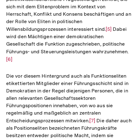
sich mit dem Elitenproblem im Kontext von
Herrschaft, Konflikt und Konsens beschäftigen und an
der Rolle von Eliten in politischen
Willensbildungsprozessen interessiert sind.
Zur
[5]
Dabei
wird den Mächtigen einer demokratischen
Auflösung
Gesellschaft die Funktion zugeschrieben, politische
der
Führungs- und Steuerungsleistungen wahrzunehmen.
Zur
Fußnote
[6]
Auf
der
Fuß
Die vor diesem Hintergrund auch als Funktionseliten
etikettierten Mitglieder einer Führungsschicht sind in
Demokratien in der Regel diejenigen Personen, die in
allen relevanten Gesellschaftssektoren
Führungspositionen innehaben, von wo aus sie
regelmäßig und maßgeblich an zentralen
Entscheidungsprozessen mitwirken.
Zur
[7]
Die daher auch
als Positionseliten bezeichneten Führungskräfte
Auflösung
besitzen entweder politische Macht, indem sie
der