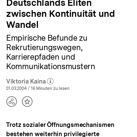
Deutschlands Eliten
zwischen Kontinuität und
Wandel
Empirische Befunde zu
Rekrutierungswegen,
Karrierepfaden und
Kommunikationsmustern
Viktoria Kaina
(Mehr zum Autor)
öffnen
01.03.2004
/ 16 Minuten zu lesen
Teilen
Inhalt
Optionen
merken
anzeigen
Trotz sozialer Öffnungsmechanismen
bestehen weiterhin privilegierte