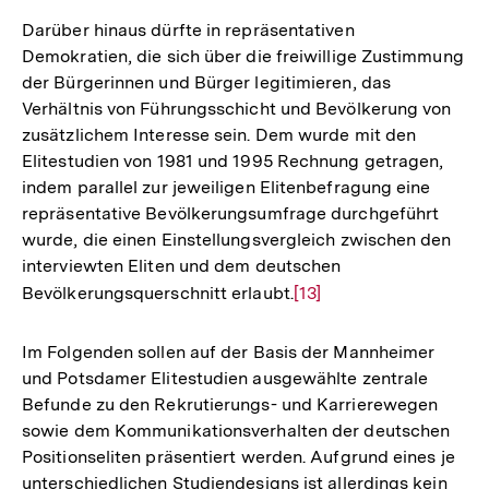
der
Darüber hinaus dürfte in repräsentativen
Fußnote
Demokratien, die sich über die freiwillige Zustimmung
der Bürgerinnen und Bürger legitimieren, das
Verhältnis von Führungsschicht und Bevölkerung von
zusätzlichem Interesse sein. Dem wurde mit den
Elitestudien von 1981 und 1995 Rechnung getragen,
indem parallel zur jeweiligen Elitenbefragung eine
repräsentative Bevölkerungsumfrage durchgeführt
wurde, die einen Einstellungsvergleich zwischen den
interviewten Eliten und dem deutschen
Bevölkerungsquerschnitt erlaubt.
Zur
[13]
Auflösung
der
Im Folgenden sollen auf der Basis der Mannheimer
Fußnote
und Potsdamer Elitestudien ausgewählte zentrale
Befunde zu den Rekrutierungs- und Karrierewegen
sowie dem Kommunikationsverhalten der deutschen
Positionseliten präsentiert werden. Aufgrund eines je
unterschiedlichen Studiendesigns ist allerdings kein