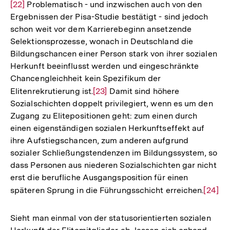
[22]
Problematisch - und inzwischen auch von den
Auflö
Ergebnissen der Pisa-Studie bestätigt - sind jedoch
der
schon weit vor dem Karrierebeginn ansetzende
Fußno
Selektionsprozesse, wonach in Deutschland die
Bildungschancen einer Person stark von ihrer sozialen
Herkunft beeinflusst werden und eingeschränkte
Chancengleichheit kein Spezifikum der
Elitenrekrutierung ist.
Zur
[23]
Damit sind höhere
Sozialschichten doppelt privilegiert, wenn es um den
Auflösung
Zugang zu Elitepositionen geht: zum einen durch
der
einen eigenständigen sozialen Herkunftseffekt auf
Fußnote
ihre Aufstiegschancen, zum anderen aufgrund
sozialer Schließungstendenzen im Bildungssystem, so
dass Personen aus niederen Sozialschichten gar nicht
erst die berufliche Ausgangsposition für einen
späteren Sprung in die Führungsschicht erreichen.
Zur
[24]
Auflös
der
Sieht man einmal von der statusorientierten sozialen
Fußno