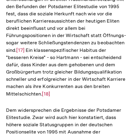
den Befunden der Potsdamer Elitestudie von 1995
fest, dass die soziale Herkunft nach wie vor die
beruflichen Karriereaussichten der heutigen Eliten
direkt beeinflusst und vor allem bei
Führungspositionen in der Wirtschaft statt Öffnungs-
sogar weitere Schließungstendenzen zu beobachten
sind.
Zur
[17]
Ein klassenspezifischer Habitus der
"besseren Kreise" - so Hartmann - sei entscheidend
Auflösung
dafür, dass Kinder aus dem gehobenen und dem
der
Großbürgertum trotz gleicher Bildungsqualifikation
Fußnote
schneller und erfolgreicher in der Wirtschaft Karriere
machen als ihre Konkurrenten aus den breiten
Mittelschichten.
Zur
[18]
Auflösung
der
Dem widersprechen die Ergebnisse der Potsdamer
Fußnote
Elitestudie. Zwar wird auch hier konstatiert, dass
höhere soziale Statusgruppen in der deutschen
Positionselite von 1995 mit Ausnahme der