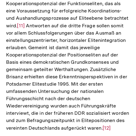
Kooperationspotenzial der Funktionseliten, das als
eine Voraussetzung für erfolgreiche Koordinations-
und Aushandlungsprozesse auf Eliteebene betrachtet
wird.
Zur
[11]
Antworten auf die dritte Frage sollen somit
vor allem Schlussfolgerungen über das Ausmaß an
Auflösung
einstellungszentrierter, horizontaler Elitenintegration
der
erlauben. Gemeint ist damit das jeweilige
Fußnote
Kooperationspotenzial der Positionseliten auf der
Basis eines demokratischen Grundkonsenses und
gemeinsam geteilter Werthaltungen. Zusätzliche
Brisanz erhielten diese Erkenntnisperspektiven in der
Potsdamer Elitestudie 1995. Mit der ersten
umfassenden Untersuchung der nationalen
Führungsschicht nach der deutschen
Wiedervereinigung wurden auch Führungskräfte
interviewt, die in der früheren DDR sozialisiert worden
und zum Befragungszeitpunkt in Elitepositionen des
vereinten Deutschlands aufgerückt waren.
Zur
[12]
Auflösung