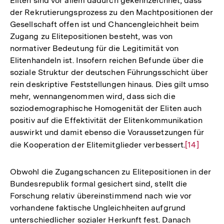
Eliten sind vor allem dadurch gekennzeichnet, dass
der Rekrutierungsprozess zu den Machtpositionen der
Gesellschaft offen ist und Chancengleichheit beim
Zugang zu Elitepositionen besteht, was von
normativer Bedeutung für die Legitimität von
Elitenhandeln ist. Insofern reichen Befunde über die
soziale Struktur der deutschen Führungsschicht über
rein deskriptive Feststellungen hinaus. Dies gilt umso
mehr, wennangenommen wird, dass sich die
soziodemographische Homogenität der Eliten auch
positiv auf die Effektivität der Elitenkommunikation
auswirkt und damit ebenso die Voraussetzungen für
die Kooperation der Elitemitglieder verbessert.
Zur
[14]
Auflösung
der
Obwohl die Zugangschancen zu Elitepositionen in der
Fußnote
Bundesrepublik formal gesichert sind, stellt die
Forschung relativ übereinstimmend nach wie vor
vorhandene faktische Ungleichheiten aufgrund
unterschiedlicher sozialer Herkunft fest. Danach