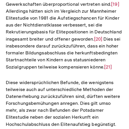
Gewerkschaften überproportional vertreten sind.
Zur
[19]
Allerdings hätten sich im Vergleich zur Mannheimer
Auflösu
Elitestudie von 1981 die Aufstiegschancen für Kinder
der
aus der Nichtdienstklasse verbessert, sei die
Fußnote
Rekrutierungsbasis für Elitepositionen in Deutschland
insgesamt breiter und offener geworden.
Zur
[20]
Dies sei
insbesondere darauf zurückzuführen, dass ein hoher
Auflösung
formaler Bildungsabschluss die herkunftsbedingten
der
Startnachteile von Kindern aus statusniederen
Fußnote
Sozialgruppen teilweise kompensieren könne.
Zur
[21]
Auflösung
der
Diese widersprüchlichen Befunde, die wenigstens
Fußnote
teilweise auch auf unterschiedliche Methoden der
Datenerhebung zurückzuführen sind, dürften weitere
Forschungsbemühungen anregen. Dies gilt umso
mehr, als zwar nach Befunden der Potsdamer
Elitestudie neben der sozialen Herkunft ein
Hochschulabschluss den Elitenaufstieg begünstigt.
Zur