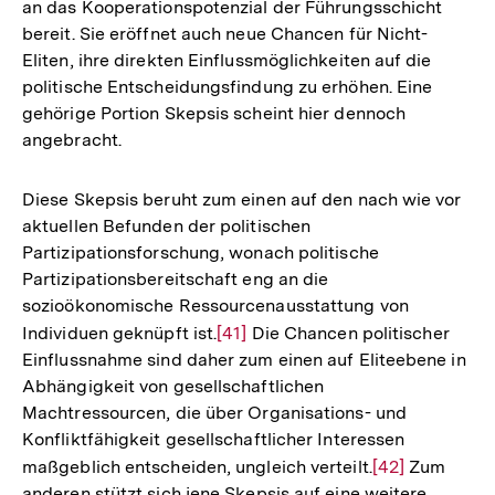
an das Kooperationspotenzial der Führungsschicht
der
bereit. Sie eröffnet auch neue Chancen für Nicht-
Fußnote
Eliten, ihre direkten Einflussmöglichkeiten auf die
politische Entscheidungsfindung zu erhöhen. Eine
gehörige Portion Skepsis scheint hier dennoch
angebracht.
Diese Skepsis beruht zum einen auf den nach wie vor
aktuellen Befunden der politischen
Partizipationsforschung, wonach politische
Partizipationsbereitschaft eng an die
sozioökonomische Ressourcenausstattung von
Individuen geknüpft ist.
Zur
[41]
Die Chancen politischer
Einflussnahme sind daher zum einen auf Eliteebene in
Auflösung
Abhängigkeit von gesellschaftlichen
der
Machtressourcen, die über Organisations- und
Fußnote
Konfliktfähigkeit gesellschaftlicher Interessen
maßgeblich entscheiden, ungleich verteilt.
Zur
[42]
Zum
anderen stützt sich jene Skepsis auf eine weitere
Auflösung