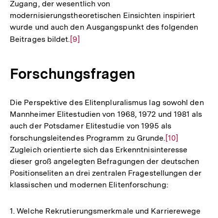
Zugang, der wesentlich von
modernisierungstheoretischen Einsichten inspiriert
wurde und auch den Ausgangspunkt des folgenden
Beitrages bildet.
Zur
[9]
Auflösung
der
Forschungsfragen
Fußnote
Die Perspektive des Elitenpluralismus lag sowohl den
Mannheimer Elitestudien von 1968, 1972 und 1981 als
auch der Potsdamer Elitestudie von 1995 als
forschungsleitendes Programm zu Grunde.
Zur
[10]
Zugleich orientierte sich das Erkenntnisinteresse
Auflösung
dieser groß angelegten Befragungen der deutschen
der
Positionseliten an drei zentralen Fragestellungen der
Fußnote
klassischen und modernen Elitenforschung:
1. Welche Rekrutierungsmerkmale und Karrierewege