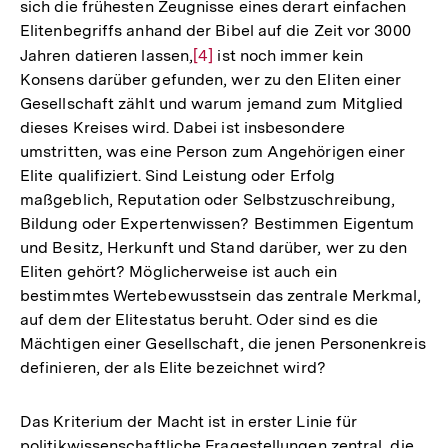
sich die frühesten Zeugnisse eines derart einfachen
Auflösung
Elitenbegriffs anhand der Bibel auf die Zeit vor 3000
der
Jahren datieren lassen,
Zur
[4]
ist noch immer kein
Fußnote
Konsens darüber gefunden, wer zu den Eliten einer
Auflösung
Gesellschaft zählt und warum jemand zum Mitglied
der
dieses Kreises wird. Dabei ist insbesondere
Fußnote
umstritten, was eine Person zum Angehörigen einer
Elite qualifiziert. Sind Leistung oder Erfolg
maßgeblich, Reputation oder Selbstzuschreibung,
Bildung oder Expertenwissen? Bestimmen Eigentum
und Besitz, Herkunft und Stand darüber, wer zu den
Eliten gehört? Möglicherweise ist auch ein
bestimmtes Wertebewusstsein das zentrale Merkmal,
auf dem der Elitestatus beruht. Oder sind es die
Mächtigen einer Gesellschaft, die jenen Personenkreis
definieren, der als Elite bezeichnet wird?
Das Kriterium der Macht ist in erster Linie für
politikwissenschaftliche Fragestellungen zentral, die