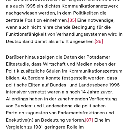
als auch 1995 ein dichtes Kommunikationsnetzwerk
nachgewiesen werden, in dem Politikeliten die
zentrale Position einnehmen.
Zur
[35]
Eine notwendige,
wenn auch nicht hinreichende Bedingung für die
Auflösung
Funktionsfähigkeit von Verhandlungssystemen wird in
der
Deutschland damit als erfüllt angesehen.
Zur
[36]
Fußnote
Auflösung
der
Darüber hinaus zeigen die Daten der Potsdamer
Fußnote
Elitestudie, dass Wirtschaft und Medien neben der
Politik zusätzliche Säulen im Kommunikationszentrum
bilden. Außerdem konnte festgestellt werden, dass
politische Eliten auf Bundes- und Landesebene 1995
intensiver vernetzt waren als noch 14 Jahre zuvor.
Allerdings haben in der zunehmenden Verflechtung
von Bundes- und Landesebene die politischen
Parteien zugunsten von Parlamentsfraktionen und
Exekutive(n) an Bedeutung verloren.
Zur
[37]
Eine im
Vergleich zu 1981 geringere Rolle im
Auflösung