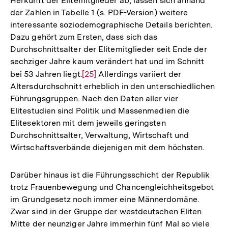
Herkunft der Elitemitglieder ab, lassen sich anhand
der Zahlen in Tabelle 1 (s. PDF-Version) weitere
interessante soziodemographische Details berichten.
Dazu gehört zum Ersten, dass sich das
Durchschnittsalter der Elitemitglieder seit Ende der
sechziger Jahre kaum verändert hat und im Schnitt
bei 53 Jahren liegt.
Zur
[25]
Allerdings variiert der
Altersdurchschnitt erheblich in den unterschiedlichen
Auflösung
Führungsgruppen. Nach den Daten aller vier
der
Elitestudien sind Politik und Massenmedien die
Fußnote
Elitesektoren mit dem jeweils geringsten
Durchschnittsalter, Verwaltung, Wirtschaft und
Wirtschaftsverbände diejenigen mit dem höchsten.
Darüber hinaus ist die Führungsschicht der Republik
trotz Frauenbewegung und Chancengleichheitsgebot
im Grundgesetz noch immer eine Männerdomäne.
Zwar sind in der Gruppe der westdeutschen Eliten
Mitte der neunziger Jahre immerhin fünf Mal so viele