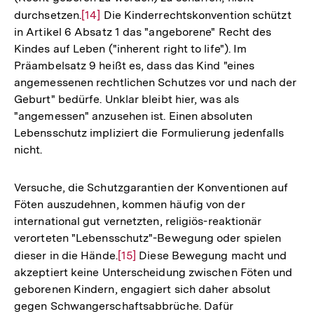
durchsetzen.
Zur
[14]
Die Kinderrechtskonvention schützt
in Artikel 6 Absatz 1 das "angeborene" Recht des
Auflösung
Kindes auf Leben ("inherent right to life"). Im
der
Präambelsatz 9 heißt es, dass das Kind "eines
Fußnote
angemessenen rechtlichen Schutzes vor und nach der
Geburt" bedürfe. Unklar bleibt hier, was als
"angemessen" anzusehen ist. Einen absoluten
Lebensschutz impliziert die Formulierung jedenfalls
nicht.
Versuche, die Schutzgarantien der Konventionen auf
Föten auszudehnen, kommen häufig von der
international gut vernetzten, religiös-reaktionär
verorteten "Lebensschutz"-Bewegung oder spielen
dieser in die Hände.
Zur
[15]
Diese Bewegung macht und
akzeptiert keine Unterscheidung zwischen Föten und
Auflösung
geborenen Kindern, engagiert sich daher absolut
der
gegen Schwangerschaftsabbrüche. Dafür
Fußnote