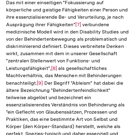
Das mit einer einseitigen "Fokussierung auf
körperliche und geistige Fähigkeiten einer Person und
ihre essenzialisierende Be- und Verurteilung, je nach
Ausprägung ihrer Fähigkeiten"
Zur
[7]
verbundene
medizinische Modell wird in den Disability Studies und
Auflösung
von der Behindertenbewegung als problematisch und
der
diskriminierend definiert. Dieses verbreitete Denken
Fußnote
wirkt, zusammen mit dem in unserer Gesellschaft
"zentralen Stellenwert von Funktions- und
Leistungsfähigkeit",
Zur
[8]
als gesellschaftliches
Machtverhältnis, das Menschen mit Behinderungen
Auflösung
benachteiligt.
Zur
[9]
Der Begriff "Ableism" hat dabei die
der
ältere Bezeichnung "Behindertenfeindlichkeit"
Auflösung
Fußnote
teilweise abgelöst und bezeichnet ein
der
essenzialisierendes Verständnis von Behinderung als
Fußnote
"ein Geflecht von Glaubenssätzen, Prozessen und
Praktiken, das eine bestimmte Art von Selbst und
Körper (den Körper-Standard) herstellt, welche als
perfekt, Spezies-typisch und daher essenziell und