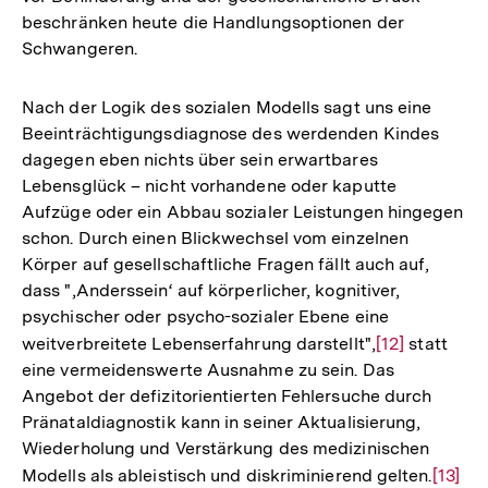
beschränken heute die Handlungsoptionen der
Schwangeren.
Nach der Logik des sozialen Modells sagt uns eine
Beeinträchtigungsdiagnose des werdenden Kindes
dagegen eben nichts über sein erwartbares
Lebensglück – nicht vorhandene oder kaputte
Aufzüge oder ein Abbau sozialer Leistungen hingegen
schon. Durch einen Blickwechsel vom einzelnen
Körper auf gesellschaftliche Fragen fällt auch auf,
dass "‚Anderssein‘ auf körperlicher, kognitiver,
psychischer oder psycho-sozialer Ebene eine
weitverbreitete Lebenserfahrung darstellt",
Zur
[12]
statt
eine vermeidenswerte Ausnahme zu sein. Das
Auflösung
Angebot der defizitorientierten Fehlersuche durch
der
Pränataldiagnostik kann in seiner Aktualisierung,
Fußnote
Wiederholung und Verstärkung des medizinischen
Modells als ableistisch und diskriminierend gelten.
Zur
[13]