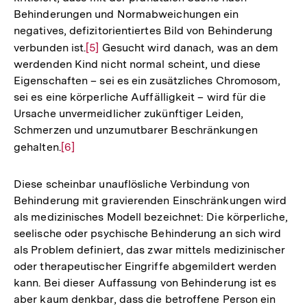
Behinderungen und Normabweichungen ein
negatives, defizitorientiertes Bild von Behinderung
verbunden ist.
Zur
[5]
Gesucht wird danach, was an dem
werdenden Kind nicht normal scheint, und diese
Auflösung
Eigenschaften – sei es ein zusätzliches Chromosom,
der
sei es eine körperliche Auffälligkeit – wird für die
Fußnote
Ursache unvermeidlicher zukünftiger Leiden,
Schmerzen und unzumutbarer Beschränkungen
gehalten.
Zur
[6]
Auflösung
der
Diese scheinbar unauflösliche Verbindung von
Fußnote
Behinderung mit gravierenden Einschränkungen wird
als medizinisches Modell bezeichnet: Die körperliche,
seelische oder psychische Behinderung an sich wird
als Problem definiert, das zwar mittels medizinischer
oder therapeutischer Eingriffe abgemildert werden
kann. Bei dieser Auffassung von Behinderung ist es
aber kaum denkbar, dass die betroffene Person ein