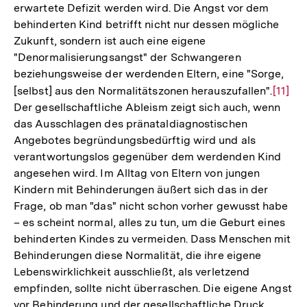
erwartete Defizit werden wird. Die Angst vor dem
behinderten Kind betrifft nicht nur dessen mögliche
Zukunft, sondern ist auch eine eigene
"Denormalisierungsangst" der Schwangeren
beziehungsweise der werdenden Eltern, eine "Sorge,
[selbst] aus den Normalitätszonen herauszufallen".
Zur
[11]
Der gesellschaftliche Ableism zeigt sich auch, wenn
Auflö
das Ausschlagen des pränataldiagnostischen
der
Angebotes begründungsbedürftig wird und als
Fußno
verantwortungslos gegenüber dem werdenden Kind
angesehen wird. Im Alltag von Eltern von jungen
Kindern mit Behinderungen äußert sich das in der
Frage, ob man "das" nicht schon vorher gewusst habe
– es scheint normal, alles zu tun, um die Geburt eines
behinderten Kindes zu vermeiden. Dass Menschen mit
Behinderungen diese Normalität, die ihre eigene
Lebenswirklichkeit ausschließt, als verletzend
empfinden, sollte nicht überraschen. Die eigene Angst
vor Behinderung und der gesellschaftliche Druck