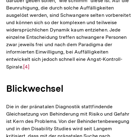
darüber geben sollen, "wie schlimm" diese ist. Auf die
Beunruhigung, die durch solche Auffälligkeiten
ausgelöst werden, sind Schwangere selten vorbereitet
und können sich so der komplexen und teilweise
widersprüchlichen Dynamik kaum entziehen. Jede
einzelne Entscheidung treffen schwangere Personen
zwar jeweils frei und nach dem Paradigma der
informierten Einwilligung, bei Auffälligkeiten
entwickelt sich jedoch schnell eine Angst-Kontroll-
Spirale.
Zur
[4]
Auflösung
der
Blickwechsel
Fußnote
Die in der pränatalen Diagnostik stattfindende
Gleichsetzung von Behinderung mit Risiko und Gefahr
ist Kern des Problems. Von der Behindertenbewegung
und in den Disability Studies wird seit Langem
kritisiert, dass mit der pränatalen Suche nach