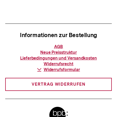
Informationen zur Bestellung
Informationen
AGB
zur
Neue Preisstruktur
Bestellung
Lieferbedingungen und Versandkosten
Widerrufsrecht
Download-
Widerrufsformular
Link:
VERTRAG WIDERRUFEN
Meta-
Zum
Seite