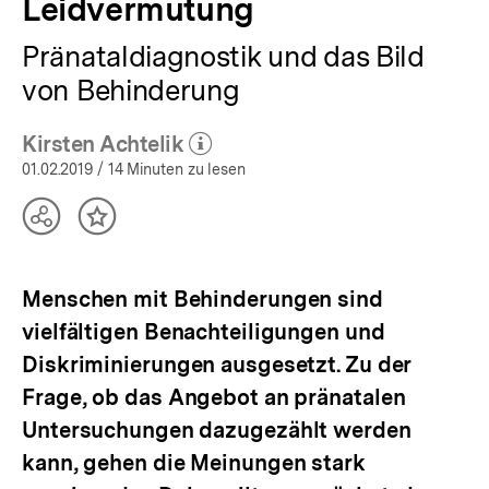
Leidvermutung
Pränataldiagnostik und das Bild
von Behinderung
Kirsten Achtelik
(Mehr zum Autor)
öffnen
01.02.2019
/ 14 Minuten zu lesen
Teilen
Inhalt
Optionen
merken
anzeigen
Menschen mit Behinderungen sind
vielfältigen Benachteiligungen und
Diskriminierungen ausgesetzt. Zu der
Frage, ob das Angebot an pränatalen
Untersuchungen dazugezählt werden
kann, gehen die Meinungen stark