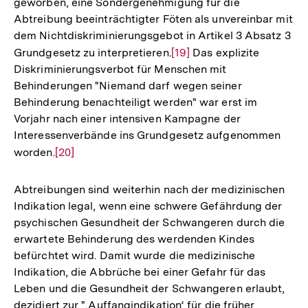
geworben, eine Sondergenehmigung für die
Abtreibung beeinträchtigter Föten als unvereinbar mit
dem Nichtdiskriminierungsgebot in Artikel 3 Absatz 3
Grundgesetz zu interpretieren.
Zur
[19]
Das explizite
Diskriminierungsverbot für Menschen mit
Auflösung
Behinderungen "Niemand darf wegen seiner
der
Behinderung benachteiligt werden" war erst im
Fußnote
Vorjahr nach einer intensiven Kampagne der
Interessenverbände ins Grundgesetz aufgenommen
worden.
Zur
[20]
Auflösung
der
Abtreibungen sind weiterhin nach der medizinischen
Fußnote
Indikation legal, wenn eine schwere Gefährdung der
psychischen Gesundheit der Schwangeren durch die
erwartete Behinderung des werdenden Kindes
befürchtet wird. Damit wurde die medizinische
Indikation, die Abbrüche bei einer Gefahr für das
Leben und die Gesundheit der Schwangeren erlaubt,
dezidiert zur "‚Auffangindikation‘ für die früher