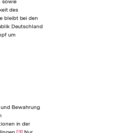
n sowie
keit des
ie bleibt bei den
ublik Deutschland
mpf um
m und Bewahrung
n
ionen in der
lingen.
Zur
[3]
Nur