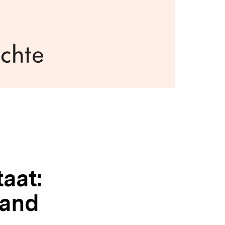
aat:
land