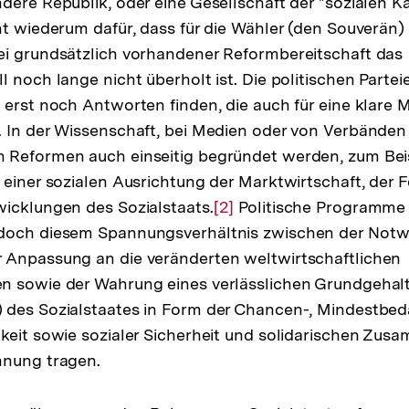
dere Republik, oder eine Gesellschaft der "sozialen K
ht wiederum dafür, dass für die Wähler (den Souverän) 
ei grundsätzlich vorhandener Reformbereitschaft das
l noch lange nicht überholt ist. Die politischen Parte
 erst noch Antworten finden, die auch für eine klare 
. In der Wissenschaft, bei Medien oder von Verbände
 Reformen auch einseitig begründet werden, zum Bei
 einer sozialen Ausrichtung der Marktwirtschaft, der 
icklungen des Sozialstaats.
Zur
[2]
Politische Programme 
doch diesem Spannungsverhältnis zwischen der Notw
Auflösung
 Anpassung an die veränderten weltwirtschaftlichen
der
n sowie der Wahrung eines verlässlichen Grundgehal
Fußnote
 des Sozialstaates in Form der Chancen-, Mindestbed
keit sowie sozialer Sicherheit und solidarischen Zus
hnung tragen.