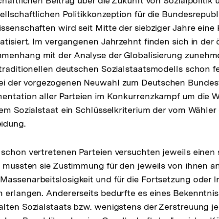
haftlichen Beitrag über die Zukunft von Sozialpolitik 
llschaftlichen Politikkonzeption für die Bundesrepubl
ssenschaften wird seit Mitte der siebziger Jahre eine 
atisiert. Im vergangenen Jahrzehnt finden sich in der 
menhang mit der Analyse der Globalisierung zunehme
traditionellen deutschen Sozialstaatsmodells schon fe
ei der vorgezogenen Neuwahl zum Deutschen Bundes
mentation aller Parteien im Konkurrenzkampf um die 
sem Sozialstaat ein Schlüsselkriterium der vom Wähler
idung.
schon vertretenen Parteien versuchten jeweils einen
s mussten sie Zustimmung für den jeweils von ihnen an
assenarbeitslosigkeit und für die Fortsetzung oder 
 erlangen. Andererseits bedurfte es eines Bekenntni
lten Sozialstaats bzw. wenigstens der Zerstreuung j