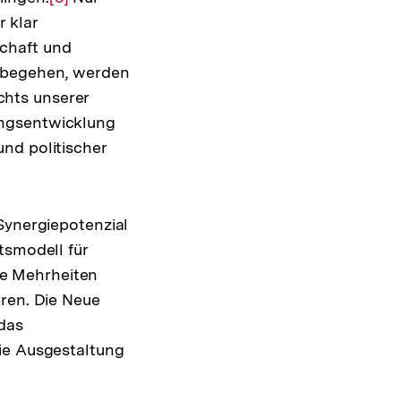
 klar
Auflösung
chaft und
der
l begehen, werden
Fußnote
hts unserer
ungsentwicklung
nd politischer
Synergiepotenzial
tsmodell für
e Mehrheiten
eren. Die Neue
 das
die Ausgestaltung