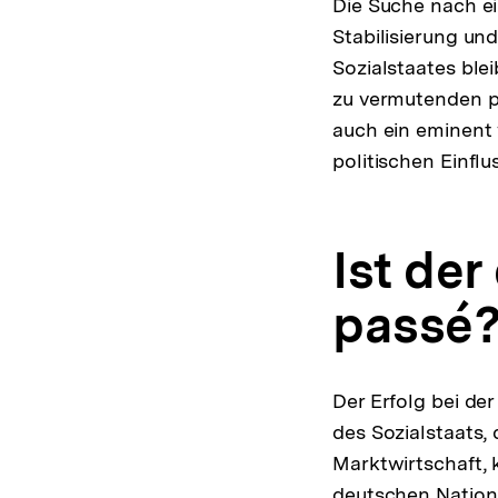
Die Suche nach e
Stabilisierung un
Sozialstaates blei
zu vermutenden po
auch ein eminent
politischen Einfl
Ist der
passé
Der Erfolg bei d
des Sozialstaats,
Marktwirtschaft, 
deutschen Nation