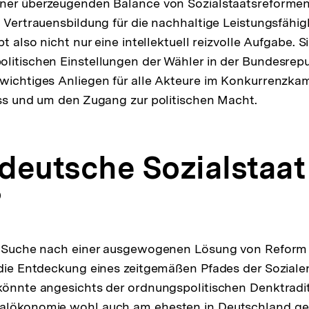
iner überzeugenden Balance von Sozialstaatsreforme
d Vertrauensbildung für die nachhaltige Leistungsfähig
bt also nicht nur eine intellektuell reizvolle Aufgabe. S
litischen Einstellungen der Wähler in der Bundesrep
 wichtiges Anliegen für alle Akteure im Konkurrenzka
uss und um den Zugang zur politischen Macht.
 deutsche Sozialstaat
?
er Suche nach einer ausgewogenen Lösung von Refor
 die Entdeckung eines zeitgemäßen Pfades der Soziale
könnte angesichts der ordnungspolitischen Denktradit
alökonomie wohl auch am ehesten in Deutschland ge