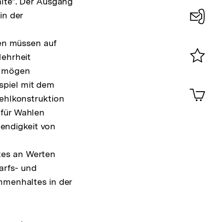
älte". Der Ausgang
in der
Konta
ien müssen auf
0
Mehrheit
n mögen
Merklist
ansehen
spiel mit dem
0
Artik
im
Fehlkonstruktion
Shop-
für Wahlen
Warenko
endigkeit von
ansehen
tes an Werten
arfs- und
ammenhaltes in der