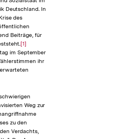
und Sozialstaat im
ik Deutschland. In
Krise des
öffentlichen
nd Beiträge, für
ststeht.
Zur
[1]
tag im September
Auflösung
Wählerstimmen ihr
der
 erwarteten
Fußnote
 schwierigen
visierten Weg zur
Inangriffnahme
sses zu den
eden Verdachts,