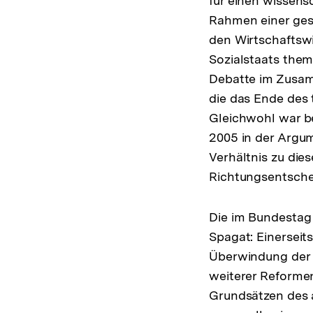
für einen wissensc
Rahmen einer gese
den Wirtschaftswi
Sozialstaats them
Debatte im Zusam
die das Ende des 
Gleichwohl war b
2005 in der Argu
Verhältnis zu die
Richtungsentsche
Die im Bundestag 
Spagat: Einerseit
Überwindung der M
weiterer Reformen
Grundsätzen des a