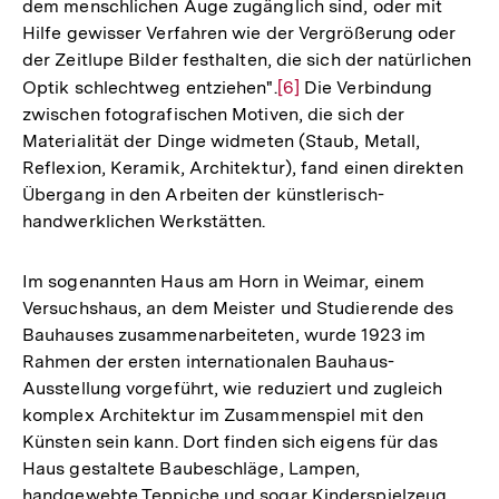
dem menschlichen Auge zugänglich sind, oder mit
Hilfe gewisser Verfahren wie der Vergrößerung oder
der Zeitlupe Bilder festhalten, die sich der natürlichen
Optik schlechtweg entziehen".
Zur
[6]
Die Verbindung
zwischen fotografischen Motiven, die sich der
Auflösung
Materialität der Dinge widmeten (Staub, Metall,
der
Reflexion, Keramik, Architektur), fand einen direkten
Fußnote
Übergang in den Arbeiten der künstlerisch-
handwerklichen Werkstätten.
Im sogenannten Haus am Horn in Weimar, einem
Versuchshaus, an dem Meister und Studierende des
Bauhauses zusammenarbeiteten, wurde 1923 im
Rahmen der ersten internationalen Bauhaus-
Ausstellung vorgeführt, wie reduziert und zugleich
komplex Architektur im Zusammenspiel mit den
Künsten sein kann. Dort finden sich eigens für das
Haus gestaltete Baubeschläge, Lampen,
handgewebte Teppiche und sogar Kinderspielzeug.