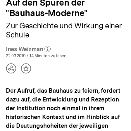
Auf den Spuren der
"Bauhaus-Moderne"
Zur Geschichte und Wirkung einer
Schule
Ines Weizman
(Mehr zum Autor)
öffnen
22.03.2019
/ 14 Minuten zu lesen
Teilen
Inhalt
Optionen
merken
anzeigen
Der Aufruf, das Bauhaus zu feiern, fordert
dazu auf, die Entwicklung und Rezeption
der Institution noch einmal in ihrem
historischen Kontext und im Hinblick auf
die Deutungshoheiten der jeweiligen