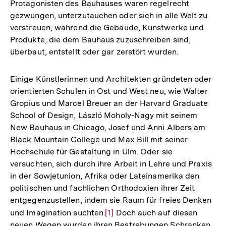
Protagonisten des Bauhauses waren regelrecht
gezwungen, unterzutauchen oder sich in alle Welt zu
verstreuen, während die Gebäude, Kunstwerke und
Produkte, die dem Bauhaus zuzuschreiben sind,
überbaut, entstellt oder gar zerstört wurden.
Einige Künstlerinnen und Architekten gründeten oder
orientierten Schulen in Ost und West neu, wie Walter
Gropius und Marcel Breuer an der Harvard Graduate
School of Design, László Moholy-Nagy mit seinem
New Bauhaus in Chicago, Josef und Anni Albers am
Black Mountain College und Max Bill mit seiner
Hochschule für Gestaltung in Ulm. Oder sie
versuchten, sich durch ihre Arbeit in Lehre und Praxis
in der Sowjetunion, Afrika oder Lateinamerika den
politischen und fachlichen Orthodoxien ihrer Zeit
entgegenzustellen, indem sie Raum für freies Denken
und Imagination suchten.
Zur
[1]
Doch auch auf diesen
neuen Wegen wurden ihren Bestrebungen Schranken
Auflösung