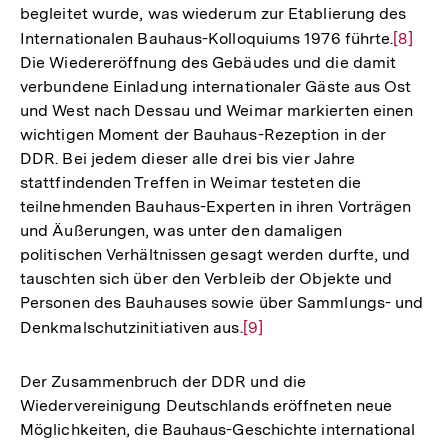
begleitet wurde, was wiederum zur Etablierung des
Internationalen Bauhaus-Kolloquiums 1976 führte.
Zur
[8]
Die Wiedereröffnung des Gebäudes und die damit
Auflös
verbundene Einladung internationaler Gäste aus Ost
der
und West nach Dessau und Weimar markierten einen
Fußnot
wichtigen Moment der Bauhaus-Rezeption in der
DDR. Bei jedem dieser alle drei bis vier Jahre
stattfindenden Treffen in Weimar testeten die
teilnehmenden Bauhaus-Experten in ihren Vorträgen
und Äußerungen, was unter den damaligen
politischen Verhältnissen gesagt werden durfte, und
tauschten sich über den Verbleib der Objekte und
Personen des Bauhauses sowie über Sammlungs- und
Denkmalschutzinitiativen aus.
Zur
[9]
Auflösung
der
Der Zusammenbruch der DDR und die
Fußnote
Wiedervereinigung Deutschlands eröffneten neue
Möglichkeiten, die Bauhaus-Geschichte international