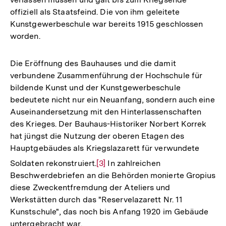
offiziell als Staatsfeind. Die von ihm geleitete
Kunstgewerbeschule war bereits 1915 geschlossen
worden.
Die Eröffnung des Bauhauses und die damit
verbundene Zusammenführung der Hochschule für
bildende Kunst und der Kunstgewerbeschule
bedeutete nicht nur ein Neuanfang, sondern auch eine
Auseinandersetzung mit den Hinterlassenschaften
des Krieges. Der Bauhaus-Historiker Norbert Korrek
hat jüngst die Nutzung der oberen Etagen des
Hauptgebäudes als Kriegslazarett für verwundete
Zur
Soldaten rekonstruiert.
[3]
In zahlreichen
Auflösung
Beschwerdebriefen an die Behörden monierte Gropius
der
diese Zweckentfremdung der Ateliers und
Fußnote
Werkstätten durch das "Reservelazarett Nr. 11
Kunstschule", das noch bis Anfang 1920 im Gebäude
untergebracht war.