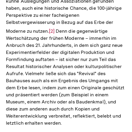
kühne Auslegungen und Assoziationen gefunden
haben, auch eine historische Chance, die 100-jährige
Perspektive zu einer facheigenen
Selbstvergewisserung in Bezug auf das Erbe der
Zur
Moderne zu nutzen.
[2]
Denn die gegenwärtige
Auflösung
Wertschätzung der frühen Moderne – immerhin im
der
Anbruch des 21. Jahrhunderts, in dem sich ganz neue
Fußnote
Experimentierfelder der digitalen Produktion und
Formfindung auftaten – ist sicher nur zum Teil das
Resultat historischer Analysen oder kulturpolitischer
Aufrufe. Vielmehr ließe sich das "Revival" des
Bauhauses auch als ein Ergebnis des Umgangs mit
dem Erbe lesen, indem zum einen Originale geschützt
und präsentiert werden (zum Beispiel in einem
Museum, einem Archiv oder als Baudenkmal), und
diese zum anderen auch durch Kopien und
Weiterentwicklung verbreitet, reflektiert, belebt und
letztlich erhalten werden.