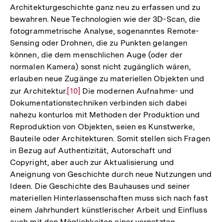
Architekturgeschichte ganz neu zu erfassen und zu
bewahren. Neue Technologien wie der 3D-Scan, die
fotogrammetrische Analyse, sogenanntes Remote-
Sensing oder Drohnen, die zu Punkten gelangen
können, die dem menschlichen Auge (oder der
normalen Kamera) sonst nicht zugänglich wären,
erlauben neue Zugänge zu materiellen Objekten und
zur Architektur.
Zur
[10]
Die modernen Aufnahme- und
Dokumentationstechniken verbinden sich dabei
Auflösung
nahezu konturlos mit Methoden der Produktion und
der
Reproduktion von Objekten, seien es Kunstwerke,
Fußnote
Bauteile oder Architekturen. Somit stellen sich Fragen
in Bezug auf Authentizität, Autorschaft und
Copyright, aber auch zur Aktualisierung und
Aneignung von Geschichte durch neue Nutzungen und
Ideen. Die Geschichte des Bauhauses und seiner
materiellen Hinterlassenschaften muss sich nach fast
einem Jahrhundert künstlerischer Arbeit und Einfluss
auch mit den Möglichkeiten einer vernetzten