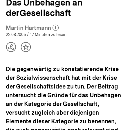
Das Unbehagen an
derGesellschaft
Martin Hartmann
(Mehr zum Autor)
öffnen
22.08.2005
/ 17 Minuten zu lesen
Teilen
Inhalt
Optionen
merken
anzeigen
Die gegenwärtig zu konstatierende Krise
der Sozialwissenschaft hat mit der Krise
der Gesellschaftsidee zu tun. Der Beitrag
untersucht die Gründe für das Unbehagen
an der Kategorie der Gesellschaft,
versucht zugleich aber diejenigen
Elemente dieser Kategorie zu benennen,
die auch gegenwärtig noch relevant sind.