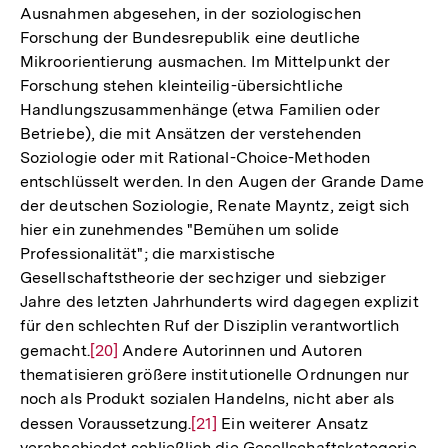
Ausnahmen abgesehen, in der soziologischen
Forschung der Bundesrepublik eine deutliche
Mikroorientierung ausmachen. Im Mittelpunkt der
Forschung stehen kleinteilig-übersichtliche
Handlungszusammenhänge (etwa Familien oder
Betriebe), die mit Ansätzen der verstehenden
Soziologie oder mit Rational-Choice-Methoden
entschlüsselt werden. In den Augen der Grande Dame
der deutschen Soziologie, Renate Mayntz, zeigt sich
hier ein zunehmendes "Bemühen um solide
Professionalität"; die marxistische
Gesellschaftstheorie der sechziger und siebziger
Jahre des letzten Jahrhunderts wird dagegen explizit
für den schlechten Ruf der Disziplin verantwortlich
gemacht.
Zur
[20]
Andere Autorinnen und Autoren
thematisieren größere institutionelle Ordnungen nur
Auflösung
noch als Produkt sozialen Handelns, nicht aber als
der
dessen Voraussetzung.
Zur
[21]
Ein weiterer Ansatz
Fußnote
verabschiedet schließlich die Gesellschaftskategorie