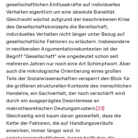
gesellschaftlichen Einflusskräfte auf individuelles
Verhalten eigentlich um eine absolute Banalität.
Gleichwohl wächst aufgrund der beschriebenen Krise
des Gesellschaftskonzepts die Bereitschaft,
individuelles Verhalten nicht länger unter Bezug auf
gesellschaftliche Faktoren zu erläutern. Insbesondere
in neoliberalen Argumentationskontexten ist der
Begriff "Gesellschaft" wie angedeutet schon seit
mehreren Jahren nur noch eine Art Schimpfwort. Aber
auch die mikrologische Orientierung eines großen
Teils der Sozialwissenschaften versperrt den Blick für
die größeren strukturellen Kontexte des menschlichen
Handelns, ein Sachverhalt, der noch verschärft wird
durch ein ausgeprägtes Desinteresse an
makrotheoretischen Deutungsmustern.
Zur
[23]
Gleichzeitig wird kaum daran gezweifelt, dass die
Auflösung
Kette der Faktoren, die auf Handlungsverläufe
der
einwirken, immer länger wird. In
Fußnote
sozialwissenschaftlichem Jargon heißt das: die