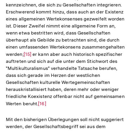
kennzeichnen, die sich zu Gesellschaften integrieren.
Erschwerend kommt hinzu, dass auch an der Existenz
eines allgemeinen Wertekonsenses gezweifelt worden
ist. Dieser Zweifel nimmt eine allgemeine Form an,
wenn etwa bestritten wird, dass Gesellschaften
überhaupt als Gebilde zu betrachten sind, die durch
einen umfassenden Wertekonsens zusammengehalten
werden;
Zur
[15]
er kann aber auch historisch spezifischer
auftreten und sich auf die unter dem Stichwort des
Auflösung
"Multikulturalismus" verhandelte Tatsache berufen,
der
dass sich gerade im Herzen der westlichen
Fußnote
Gesellschaften kulturelle Wertegemeinschaften
herauskristallisiert haben, deren mehr oder weniger
friedliche Koexistenz offenbar nicht auf gemeinsamen
Werten beruht.
Zur
[16]
Auflösung
der
Mit den bisherigen Überlegungen soll nicht suggeriert
Fußnote
werden, der Gesellschaftsbegriff sei aus dem