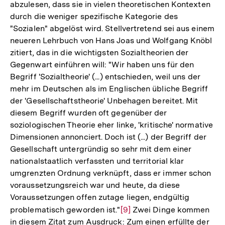
abzulesen, dass sie in vielen theoretischen Kontexten
durch die weniger spezifische Kategorie des
"Sozialen" abgelöst wird. Stellvertretend sei aus einem
neueren Lehrbuch von Hans Joas und Wolfgang Knöbl
zitiert, das in die wichtigsten Sozialtheorien der
Gegenwart einführen will: "Wir haben uns für den
Begriff 'Sozialtheorie' (...) entschieden, weil uns der
mehr im Deutschen als im Englischen übliche Begriff
der 'Gesellschaftstheorie' Unbehagen bereitet. Mit
diesem Begriff wurden oft gegenüber der
soziologischen Theorie eher linke, 'kritische' normative
Dimensionen annonciert. Doch ist (...) der Begriff der
Gesellschaft untergründig so sehr mit dem einer
nationalstaatlich verfassten und territorial klar
umgrenzten Ordnung verknüpft, dass er immer schon
voraussetzungsreich war und heute, da diese
Voraussetzungen offen zutage liegen, endgültig
problematisch geworden ist."
Zur
[9]
Zwei Dinge kommen
in diesem Zitat zum Ausdruck: Zum einen erfüllte der
Auflösung