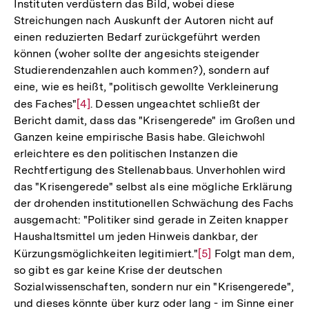
Instituten verdüstern das Bild, wobei diese
der
Streichungen nach Auskunft der Autoren nicht auf
Fußnote
einen reduzierten Bedarf zurückgeführt werden
können (woher sollte der angesichts steigender
Studierendenzahlen auch kommen?), sondern auf
eine, wie es heißt, "politisch gewollte Verkleinerung
des Faches"
Zur
[4]
. Dessen ungeachtet schließt der
Bericht damit, dass das "Krisengerede" im Großen und
Auflösung
Ganzen keine empirische Basis habe. Gleichwohl
der
erleichtere es den politischen Instanzen die
Fußnote
Rechtfertigung des Stellenabbaus. Unverhohlen wird
das "Krisengerede" selbst als eine mögliche Erklärung
der drohenden institutionellen Schwächung des Fachs
ausgemacht: "Politiker sind gerade in Zeiten knapper
Haushaltsmittel um jeden Hinweis dankbar, der
Kürzungsmöglichkeiten legitimiert."
Zur
[5]
Folgt man dem,
so gibt es gar keine Krise der deutschen
Auflösung
Sozialwissenschaften, sondern nur ein "Krisengerede",
der
und dieses könnte über kurz oder lang - im Sinne einer
Fußnote