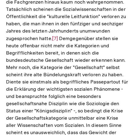
die Fachgrenzen hinaus kaum noch wahrgenommen.
Tatsächlich scheinen die Sozialwissenschaften in der
Öffentlichkeit die "kulturelle Leitfunktion" verloren zu
haben, die man ihnen in den fünfziger und sechziger
Jahres des letzten Jahrhunderts unumwunden
zugesprochen hatte.
Zur
[7]
Demgegenüber stellen sie
heute offenbar nicht mehr die Kategorien und
Auflösung
Begrifflichkeiten bereit, in denen sich die
der
bundesdeutsche Gesellschaft wieder erkennen kann.
Fußnote
Mehr noch, die Kategorie der "Gesellschaft" selbst
scheint ihre alte Bündelungskraft verloren zu haben.
Diente sie einstmals als begriffliches Passepartout für
die Erklärung der wichtigsten sozialen Phänomene -
und beanspruchte folglich eine besonders
gesellschaftsnahe Disziplin wie die Soziologie den
Status einer "Königsdisziplin" -, so bedingt die Krise
der Gesellschaftskategorie unmittelbar eine Krise
aller Wissenschaften vom Sozialen. In diesem Sinne
scheint es unausweichlich, dass das Gewicht der