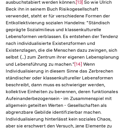
ausbuchstabiert werden können.
Zur
[13]
So wie Ulrich
Beck ihn in seinem Buch Risikogesellschaft
Auflösung
verwendet, steht er für verschiedene Formen der
der
Entkollektivierung sozialen Handelns: "Ständisch
Fußnote
geprägte Sozialmilieus und klassenkulturelle
Lebensformen verblassen. Es entstehen der Tendenz
nach individualisierte Existenzformen und
Existenzlagen, die die Menschen dazu zwingen, sich
selbst (...) zum Zentrum ihrer eigenen Lebensplanung
und Lebensführung zu machen."
Zur
[14]
Wenn
Individualisierung in diesem Sinne das Zerbrechen
Auflösung
ständischer oder klassenkultureller Lebensformen
der
beschreibt, dann muss es schwieriger werden,
Fußnote
kollektive Einheiten zu benennen, deren funktionales
Aufeinanderbezogensein - im Zusammenspiel mit
allgemein geteilten Werten - Gesellschaften als
abgrenzbare Gebilde identifizierbar machen.
Individualisierung hinterlässt kein soziales Chaos,
aber sie erschwert den Versuch, jene Elemente zu