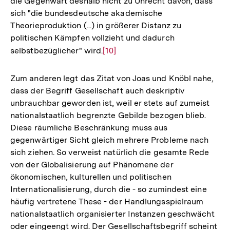
die Gegenwart deshalb nicht zu Unrecht davon, dass
sich "die bundesdeutsche akademische
Theorieproduktion (...) in größerer Distanz zu
politischen Kämpfen vollzieht und dadurch
selbstbezüglicher" wird.
Zur
[10]
Auflösung
der
Zum anderen legt das Zitat von Joas und Knöbl nahe,
Fußnote
dass der Begriff Gesellschaft auch deskriptiv
unbrauchbar geworden ist, weil er stets auf zumeist
nationalstaatlich begrenzte Gebilde bezogen blieb.
Diese räumliche Beschränkung muss aus
gegenwärtiger Sicht gleich mehrere Probleme nach
sich ziehen. So verweist natürlich die gesamte Rede
von der Globalisierung auf Phänomene der
ökonomischen, kulturellen und politischen
Internationalisierung, durch die - so zumindest eine
häufig vertretene These - der Handlungsspielraum
nationalstaatlich organisierter Instanzen geschwächt
oder eingeengt wird. Der Gesellschaftsbegriff scheint