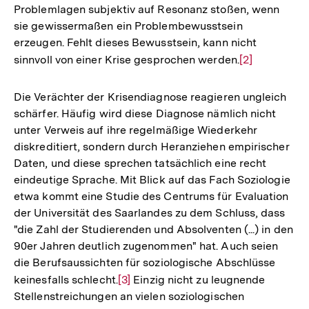
Problemlagen subjektiv auf Resonanz stoßen, wenn
sie gewissermaßen ein Problembewusstsein
erzeugen. Fehlt dieses Bewusstsein, kann nicht
sinnvoll von einer Krise gesprochen werden.
Zur
[2]
Auflösung
der
Die Verächter der Krisendiagnose reagieren ungleich
Fußnote
schärfer. Häufig wird diese Diagnose nämlich nicht
unter Verweis auf ihre regelmäßige Wiederkehr
diskreditiert, sondern durch Heranziehen empirischer
Daten, und diese sprechen tatsächlich eine recht
eindeutige Sprache. Mit Blick auf das Fach Soziologie
etwa kommt eine Studie des Centrums für Evaluation
der Universität des Saarlandes zu dem Schluss, dass
"die Zahl der Studierenden und Absolventen (...) in den
90er Jahren deutlich zugenommen" hat. Auch seien
die Berufsaussichten für soziologische Abschlüsse
keinesfalls schlecht.
Zur
[3]
Einzig nicht zu leugnende
Stellenstreichungen an vielen soziologischen
Auflösung