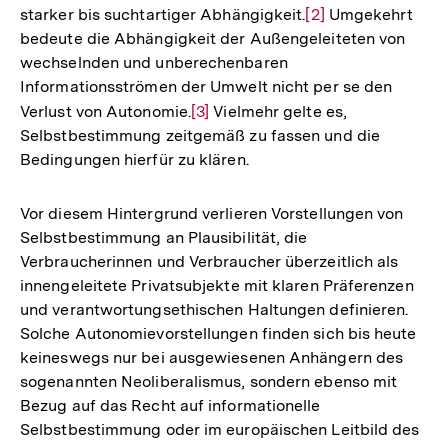
starker bis suchtartiger Abhängigkeit.
Zur
[2]
Umgekehrt
bedeute die Abhängigkeit der Außengeleiteten von
Auflösung
wechselnden und unberechenbaren
der
Informationsströmen der Umwelt nicht per se den
Fußnote
Verlust von Autonomie.
Zur
[3]
Vielmehr gelte es,
Selbstbestimmung zeitgemäß zu fassen und die
Auflösung
Bedingungen hierfür zu klären.
der
Fußnote
Vor diesem Hintergrund verlieren Vorstellungen von
Selbstbestimmung an Plausibilität, die
Verbraucherinnen und Verbraucher überzeitlich als
innengeleitete Privatsubjekte mit klaren Präferenzen
und verantwortungsethischen Haltungen definieren.
Solche Autonomievorstellungen finden sich bis heute
keineswegs nur bei ausgewiesenen Anhängern des
sogenannten Neoliberalismus, sondern ebenso mit
Bezug auf das Recht auf informationelle
Selbstbestimmung oder im europäischen Leitbild des