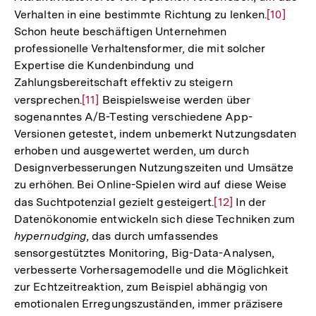
Verhalten in eine bestimmte Richtung zu lenken.
Zur
[10]
Schon heute beschäftigen Unternehmen
Auflösun
professionelle Verhaltensformer, die mit solcher
der
Expertise die Kundenbindung und
Fußnote
Zahlungsbereitschaft effektiv zu steigern
versprechen.
Zur
[11]
Beispielsweise werden über
sogenanntes A/B-Testing verschiedene App-
Auflösung
Versionen getestet, indem unbemerkt Nutzungsdaten
der
erhoben und ausgewertet werden, um durch
Fußnote
Designverbesserungen Nutzungszeiten und Umsätze
zu erhöhen. Bei Online-Spielen wird auf diese Weise
das Suchtpotenzial gezielt gesteigert.
Zur
[12]
In der
Datenökonomie entwickeln sich diese Techniken zum
Auflösung
hypernudging
, das durch umfassendes
der
sensorgestütztes Monitoring, Big-Data-Analysen,
Fußnote
verbesserte Vorhersagemodelle und die Möglichkeit
zur Echtzeitreaktion, zum Beispiel abhängig von
emotionalen Erregungszuständen, immer präzisere