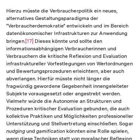
der
Fußnote
Hierzu müsste die Verbraucherpolitik ein neues,
alternatives Gestaltungsparadigma der
"Verbraucherdemokratie" entwickeln und im Bereich
datenökonomischer Infrastrukturen zur Anwendung
bringen.
Zur
[17]
Dieses könnte und sollte den
informationsabhängigen Verbraucherinnen und
Auflösung
Verbrauchern die kritische Reflexion und Evaluation
der
infrastruktureller Vorfestlegungen von Wertordnungen
Fußnote
und Bewertungsprozeduren erleichtern, aber auch
abverlangen. Hierfür müsste nicht länger die
fragwürdig gewordene Gegebenheit innengeleiteter
Subjekte vorausgesetzt oder angestrebt werden.
Vielmehr würde die Autonomie an Strukturen und
Prozeduren kritischer Evaluation gebunden, die auch
kollektive Praktiken und Möglichkeiten professioneller
Unterstützung und Stellvertretung einschließen. Sogar
nudging
und
gamification
könnten eine Rolle spielen,
wenn diese Techniken statt von moralischer Reflexion