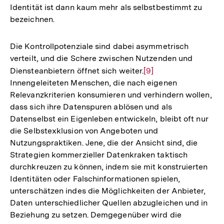
Identität ist dann kaum mehr als selbstbestimmt zu
Auflösung
bezeichnen.
der
Fußnote
Die Kontrollpotenziale sind dabei asymmetrisch
verteilt, und die Schere zwischen Nutzenden und
Diensteanbietern öffnet sich weiter.
Zur
[9]
Innengeleiteten Menschen, die nach eigenen
Auflösung
Relevanzkriterien konsumieren und verhindern wollen,
der
dass sich ihre Datenspuren ablösen und als
Fußnote
Datenselbst ein Eigenleben entwickeln, bleibt oft nur
die Selbstexklusion von Angeboten und
Nutzungspraktiken. Jene, die der Ansicht sind, die
Strategien kommerzieller Datenkraken taktisch
durchkreuzen zu können, indem sie mit konstruierten
Identitäten oder Falschinformationen spielen,
unterschätzen indes die Möglichkeiten der Anbieter,
Daten unterschiedlicher Quellen abzugleichen und in
Beziehung zu setzen. Demgegenüber wird die