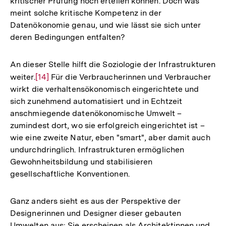
kritischer Prüfung noch erteilen können. Doch was
meint solche kritische Kompetenz in der
Datenökonomie genau, und wie lässt sie sich unter
deren Bedingungen entfalten?
An dieser Stelle hilft die Soziologie der Infrastrukturen
weiter.
Zur
[14]
Für die Verbraucherinnen und Verbraucher
wirkt die verhaltensökonomisch eingerichtete und
Auflösung
sich zunehmend automatisiert und in Echtzeit
der
anschmiegende datenökonomische Umwelt –
Fußnote
zumindest dort, wo sie erfolgreich eingerichtet ist –
wie eine zweite Natur, eben "smart", aber damit auch
undurchdringlich. Infrastrukturen ermöglichen
Gewohnheitsbildung und stabilisieren
gesellschaftliche Konventionen.
Ganz anders sieht es aus der Perspektive der
Designerinnen und Designer dieser gebauten
Umwelten aus: Sie erscheinen als Architektinnen und