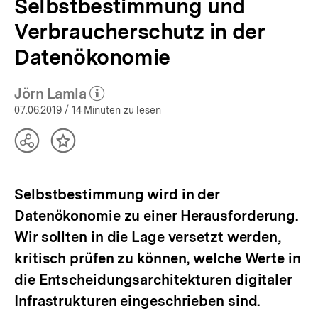
Selbstbestimmung und
Verbraucherschutz in der
Datenökonomie
Jörn Lamla
(Mehr zum Autor)
öffnen
07.06.2019
/ 14 Minuten zu lesen
Teilen
Inhalt
Optionen
merken
anzeigen
Selbstbestimmung wird in der
Datenökonomie zu einer Herausforderung.
Wir sollten in die Lage versetzt werden,
kritisch prüfen zu können, welche Werte in
die Entscheidungsarchitekturen digitaler
Infrastrukturen eingeschrieben sind.