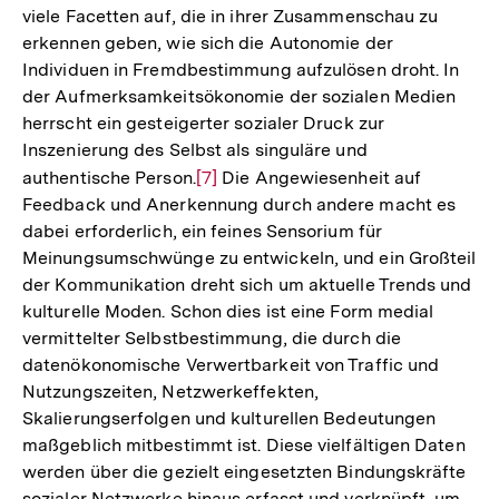
viele Facetten auf, die in ihrer Zusammenschau zu
erkennen geben, wie sich die Autonomie der
Individuen in Fremdbestimmung aufzulösen droht. In
der Aufmerksamkeitsökonomie der sozialen Medien
herrscht ein gesteigerter sozialer Druck zur
Inszenierung des Selbst als singuläre und
authentische Person.
Zur
[7]
Die Angewiesenheit auf
Feedback und Anerkennung durch andere macht es
Auflösung
dabei erforderlich, ein feines Sensorium für
der
Meinungsumschwünge zu entwickeln, und ein Großteil
Fußnote
der Kommunikation dreht sich um aktuelle Trends und
kulturelle Moden. Schon dies ist eine Form medial
vermittelter Selbstbestimmung, die durch die
datenökonomische Verwertbarkeit von Traffic und
Nutzungszeiten, Netzwerkeffekten,
Skalierungserfolgen und kulturellen Bedeutungen
maßgeblich mitbestimmt ist. Diese vielfältigen Daten
werden über die gezielt eingesetzten Bindungskräfte
sozialer Netzwerke hinaus erfasst und verknüpft, um