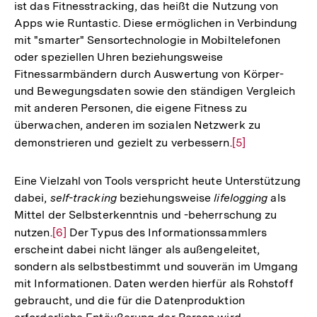
ist das Fitnesstracking, das heißt die Nutzung von
Apps wie Runtastic. Diese ermöglichen in Verbindung
mit "smarter" Sensortechnologie in Mobiltelefonen
oder speziellen Uhren beziehungsweise
Fitnessarmbändern durch Auswertung von Körper-
und Bewegungsdaten sowie den ständigen Vergleich
mit anderen Personen, die eigene Fitness zu
überwachen, anderen im sozialen Netzwerk zu
demonstrieren und gezielt zu verbessern.
Zur
[5]
Auflösung
der
Eine Vielzahl von Tools verspricht heute Unterstützung
Fußnote
dabei,
self-tracking
beziehungsweise
lifelogging
als
Mittel der Selbsterkenntnis und -beherrschung zu
nutzen.
Zur
[6]
Der Typus des Informationssammlers
erscheint dabei nicht länger als außengeleitet,
Auflösung
sondern als selbstbestimmt und souverän im Umgang
der
mit Informationen. Daten werden hierfür als Rohstoff
Fußnote
gebraucht, und die für die Datenproduktion