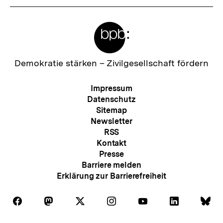
Meta-
Links
Zur
Demokratie stärken –
Zivilgesellschaft fördern
Startseite
der
Meta-
Impressum
bpb
Navigation
Datenschutz
Sitemap
Newsletter
RSS
Kontakt
Presse
Barriere melden
Erklärung zur Barrierefreiheit
Auf
Auf
Auf
Auf
Auf
Auf
Au
Folgen
Folgen
Folgen
Folgen
Folgen
Folgen
Fol
Facebook
Mastodon
X
Instagram
Youtube
LinkedIn
Bl
Sie
Sie
Sie
Sie
Sie
Sie
Sie
Zum