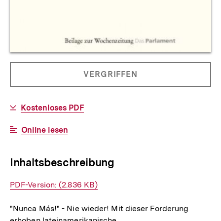
Allgemeine
PRODUKT
VERGRIFFEN
Informationen
NICHT
BESTELLBAR
Download-
Kostenloses PDF
Link:
Interner
Online lesen
Link:
Inhaltsbeschreibung
Interner
PDF-Version: (2.836 KB)
Link:
"Nunca Más!" - Nie wieder! Mit dieser Forderung
erhoben lateinamerikanische