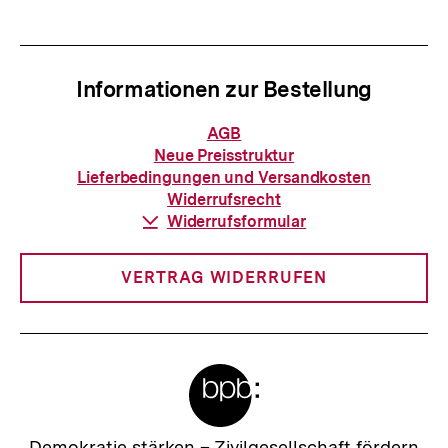
Informationen zur Bestellung
Informationen
AGB
zur
Neue Preisstruktur
Bestellung
Lieferbedingungen und Versandkosten
Widerrufsrecht
Download-
Widerrufsformular
Link:
VERTRAG WIDERRUFEN
Meta-
Links
Zur
Demokratie stärken –
Zivilgesellschaft fördern