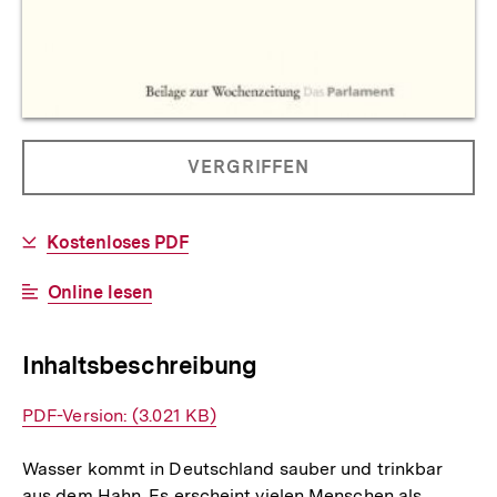
Allgemeine
PRODUKT
VERGRIFFEN
Informationen
NICHT
BESTELLBAR
Download-
Kostenloses PDF
Link:
Interner
Online lesen
Link:
Inhaltsbeschreibung
Interner
PDF-Version: (3.021 KB)
Link:
Wasser kommt in Deutschland sauber und trinkbar
aus dem Hahn. Es erscheint vielen Menschen als