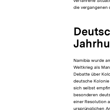
verfahrene Situat
die vergangenen d
Deutsc
Jahrhu
Namibia wurde am
Weltkrieg als Ma
Debatte über Kolo
deutsche Kolonie
sich selbst empfi
besonderen deuts
einer Resolution 
ursprünglichen An