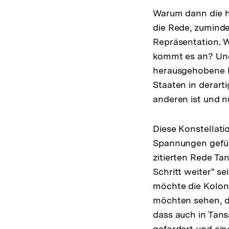
Warum dann die ha
die Rede, zuminde
Repräsentation. 
kommt es an? Und 
herausgehobene Mo
Staaten in derart
anderen ist und 
Diese Konstellat
Spannungen geführ
zitierten Rede Ta
Schritt weiter" s
möchte die Koloni
möchten sehen, da
dass auch in Tans
gefordert und ein