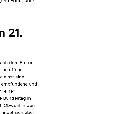
 (und Bonn) über
 21.
nach dem Ersten
ine offene
 einst eine
ch empfundene und
l einer
e Bundestag in
t. Obwohl in den
findet sich über