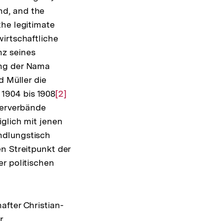
nd, and the
he legitimate
irtschaftliche
z seines
ung der Nama
d Müller die
1904 bis 1908
Zur
[2]
ferverbände
Auflösung
glich mit jenen
der
ndlungstisch
Fußnote
n Streitpunkt der
r politischen
after Christian-
r