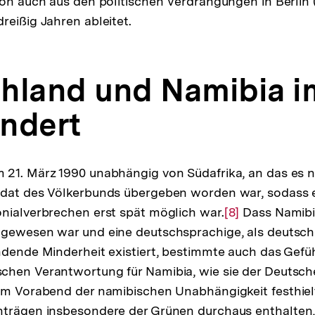
ion auch aus den politischen Verdrängungen in Berlin
reißig Jahren ableitet.
hland und Namibia im
ndert
 21. März 1990 unabhängig von Südafrika, an das es 
ndat des Völkerbunds übergeben worden war, sodass e
nialverbrechen erst spät möglich war.
Zur
[8]
Dass Namibia
 gewesen war und eine deutschsprachige, als deuts
Auflösung
ndende Minderheit existiert, bestimmte auch das Gefüh
der
chen Verantwortung für Namibia, wie sie der Deutsch
Fußnote
am Vorabend der namibischen Unabhängigkeit festhiel
trägen insbesondere der Grünen durchaus enthalten, 