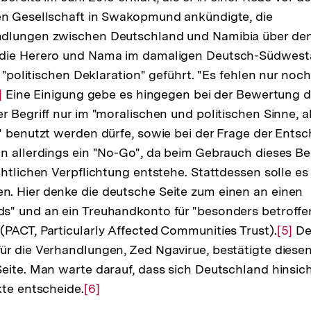
en Gesellschaft in Swakopmund ankündigte, die
ndlungen zwischen Deutschland und Namibia über de
die Herero und Nama im damaligen Deutsch-Südwesta
n "politischen Deklaration" geführt. "Es fehlen nur noch
r
]
Eine Einigung gebe es hingegen bei der Bewertung d
r Begriff nur im "moralischen und politischen Sinne, a
flösung
" benutzt werden dürfe, sowie bei der Frage der Entsc
r
n allerdings ein "No-Go", da beim Gebrauch dieses Beg
ußnote
htlichen Verpflichtung entstehe. Stattdessen solle es e
. Hier denke die deutsche Seite zum einen an einen
s" und an ein Treuhandkonto für "besonders betroffe
PACT, Particularly Affected Communities Trust).
Zur
[5]
De
r die Verhandlungen, Zed Ngavirue, bestätigte diese
Auflö
eite. Man warte darauf, dass sich Deutschland hinsich
der
kte entscheide.
Zur
[6]
Fußn
Auflösung