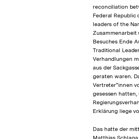
reconciliation b
Federal Republic 
leaders of the N
Zusammenarbeit u
Besuches Ende Au
Traditional Leade
Verhandlungen mi
aus der Sackgasse
geraten waren. Da
Vertreter*innen 
gesessen hatten, 
Regierungsverhand
Erklärung liege vo
Das hatte der mit
Matthias Schlaga b