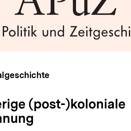
algeschichte
rige (post-)koloniale
hnung