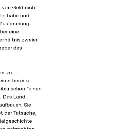
 von Geld nicht
Teilhabe und
n Zustimmung
ber eine
rhältnis zweier
geber des
er zu
iner bereits
ibia schon "einen
t. Das Land
aufbauen. Sie
 der Tatsache,
ialgeschichte
des gebrachten