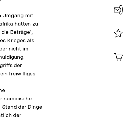
n Umgang mit
Konta
frika hätten zu
0
 die Beträge",
es Krieges als
Merklist
ber nicht im
ansehen
0
Artik
huldigung.
im
riffs der
Shop-
Warenko
in freiwilliges
ansehen
ne
r namibische
n Stand der Dinge
sung
tlich der
ote