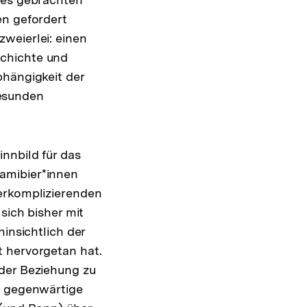
en gefordert
weierlei: einen
schichte und
bhängigkeit der
esunden
nnbild für das
amibier*innen
verkomplizierenden
sich bisher mit
insichtlich der
t hervorgetan hat.
 der Beziehung zu
e gegenwärtige