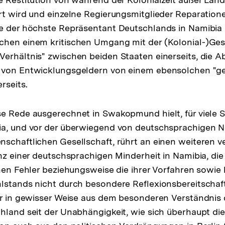
rt wird und einzelne Regierungsmitglieder Reparation
Fußnote
e der höchste Repräsentant Deutschlands in Namibia z
chen einem kritischen Umgang mit der (Kolonial-)Ge
erhältnis" zwischen beiden Staaten einerseits, die A
 von Entwicklungsgeldern von einem ebensolchen "g
rseits.
e Rede ausgerechnet in Swakopmund hielt, für viele Si
ia, und vor der überwiegend von deutschsprachigen N
schaftlichen Gesellschaft, rührt an einen weiteren 
nz einer deutschsprachigen Minderheit in Namibia, die 
enen Fehler beziehungsweise die ihrer Vorfahren sowie h
lstands nicht durch besondere Reflexionsbereitschaf
er in gewisser Weise aus dem besonderen Verständnis
hland seit der Unabhängigkeit, wie sich überhaupt di