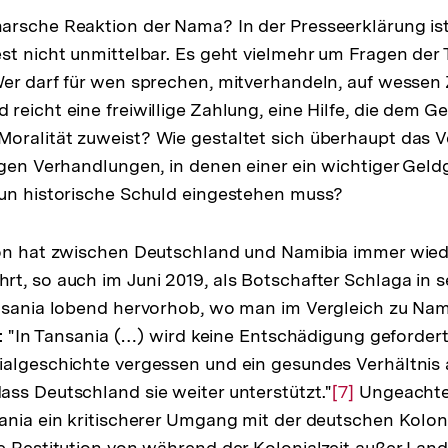
der
rsche Reaktion der Nama? In der Presseerklärung ist
Fußnote
st nicht unmittelbar. Es geht vielmehr um Fragen der 
Wer darf für wen sprechen, mitverhandeln, auf wesse
reicht eine freiwillige Zahlung, eine Hilfe, die dem Ge
ralität zuweist? Wie gestaltet sich überhaupt das Ve
igen Verhandlungen, in denen einer ein wichtiger Geld
nun historische Schuld eingestehen muss?
ion hat zwischen Deutschland und Namibia immer wied
t, so auch im Juni 2019, als Botschafter Schlaga in se
nsania lobend hervorhob, wo man im Vergleich zu Nam
ei: "In Tansania (…) wird keine Entschädigung geforder
algeschichte vergessen und ein gesundes Verhältnis 
ss Deutschland sie weiter unterstützt."
Zur
[7]
Ungeachtet
ania ein kritischerer Umgang mit der deutschen Kolon
Auflösung
e Restitution von während der Kolonialzeit außer Lan
der