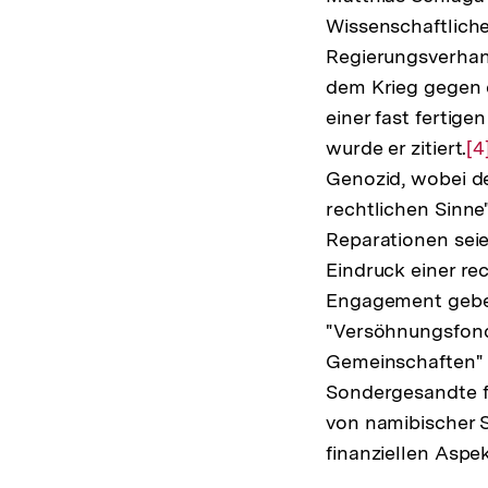
Wissenschaftlich
Regierungsverha
dem Krieg gegen 
einer fast fertige
wurde er zitiert.
Zu
[4
Genozid, wobei de
Au
rechtlichen Sinne
de
Reparationen seie
F
Eindruck einer rec
Engagement geben
"Versöhnungsfond
Gemeinschaften" (
Sondergesandte fü
von namibischer S
finanziellen Aspe