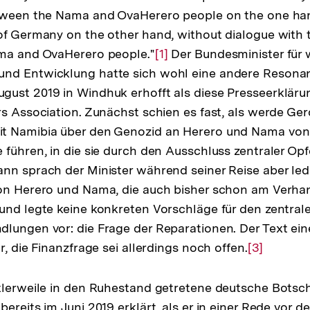
etween the Nama and OvaHerero people on the one ha
of Germany on the other hand, without dialogue with t
ama and OvaHerero people."
Zur
[1]
Der Bundesminister für w
nd Entwicklung hatte sich wohl eine andere Resonan
Auflösung
gust 2019 in Windhuk erhofft als diese Presseerklär
der
rs Association. Zunächst schien es fast, als werde Ger
Fußnote
t Namibia über den Genozid an Herero und Nama von 
 führen, in die sie durch den Ausschluss zentraler Op
nn sprach der Minister während seiner Reise aber ledi
von Herero und Nama, die auch bisher schon am Verha
und legte keine konkreten Vorschläge für den zentrale
lungen vor: die Frage der Reparationen. Der Text eine
r, die Finanzfrage sei allerdings noch offen.
Zur
[3]
Auflösung
der
tlerweile in den Ruhestand getretene deutsche Botsch
Fußnote
ereits im Juni 2019 erklärt, als er in einer Rede vor de