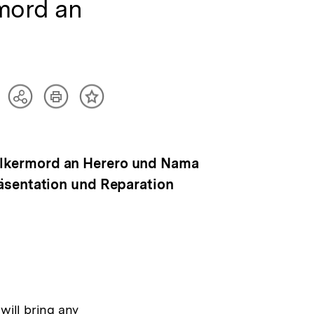
mord an
Artikel
Teilen
Inhalt
drucken
Optionen
merken
anzeigen
ölkermord an Herero und Nama
äsentation und Reparation
will bring any