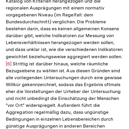
Katalog von Kriterien herangezogen und die
regionalen Ausprägungen mit einem normativ
vorgegebenen Niveau (im Regelfall: dem
Bundesdurchschnitt) verglichen. Die Probleme
bestehen darin, dass es keinen allgemeinen Konsens
darüber gibt, welche Indikatoren zur Messung von
Lebensverhältnissen herangezogen werden sollen,
und dass unklar ist, wie die verschiedenen Indikatoren
gewichtet beziehungsweise aggregiert werden sollen.
Zu
[6]
Strittig ist darüber hinaus, welche räumliche
Au
Bezugsebene zu wählen ist. Aus diesen Gründen sind
de
alle vorliegenden Untersuchungen durch eine gewisse
Fu
Willkür gekennzeichnet, sodass das Ergebnis oftmals
eher die Vorstellungen der Urheber der Untersuchung
und nicht unbedingt die Einschätzung der Menschen
"vor Ort" widerspiegelt. Außerdem führt die
Aggregation regelmäßig dazu, dass ungünstige
Bedingungen in einzelnen Lebensbereichen durch
günstige Ausprägungen in anderen Bereichen