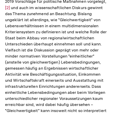
2019 Vorschläge für politische Maßnahmen vorgelegt,
Zur
der
[2]
und auch im wissenschaftlichen Diskurs gewinnt
Auf
Fußnote
das Thema zunehmend an Beachtung. Bislang
der
ungeklärt ist allerdings, wie "Gleichwertigkeit" von
Fu
Lebensverhältnissen in einem multidimensionalen
Kriteriensystem zu definieren ist und welche Rolle der
Staat beim Abbau von regionalwirtschaftlichen
Unterschieden überhaupt einnehmen soll und kann.
Vielfach ist die Diskussion geprägt von mehr oder
minder normativen Vorstellungen "einheitlicher"
(anstelle von gleichwertigen) Lebensbedingungen,
gemessen häufig an Ergebnissen wirtschaftlicher
Aktivität wie Beschäftigungssituation, Einkommen
und Wirtschaftskraft einerseits und Ausstattung mit
infrastrukturellen Einrichtungen andererseits. Dass
einheitliche Lebensbedingungen aber beim Vorliegen
unterschiedlicher regionaler Voraussetzungen kaum
erreichbar sind, wird dabei häufig übersehen –
"Gleichwertigkeit" kann insoweit nicht so interpretiert