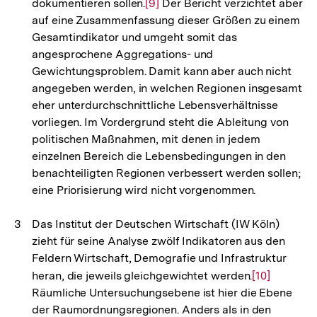
dokumentieren sollen.
Zur
[9]
Der Bericht verzichtet aber
auf eine Zusammenfassung dieser Größen zu einem
Auflösung
Gesamtindikator und umgeht somit das
der
angesprochene Aggregations- und
Fußnote
Gewichtungsproblem. Damit kann aber auch nicht
angegeben werden, in welchen Regionen insgesamt
eher unterdurchschnittliche Lebensverhältnisse
vorliegen. Im Vordergrund steht die Ableitung von
politischen Maßnahmen, mit denen in jedem
einzelnen Bereich die Lebensbedingungen in den
benachteiligten Regionen verbessert werden sollen;
eine Priorisierung wird nicht vorgenommen.
Das Institut der Deutschen Wirtschaft (IW Köln)
zieht für seine Analyse zwölf Indikatoren aus den
Feldern Wirtschaft, Demografie und Infrastruktur
heran, die jeweils gleichgewichtet werden.
Zur
[10]
Räumliche Untersuchungsebene ist hier die Ebene
Auflösung
der Raumordnungsregionen. Anders als in den
der