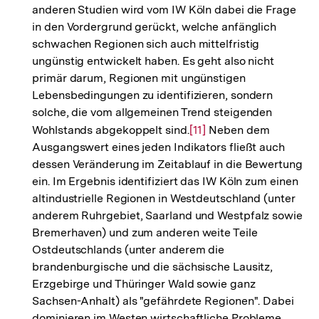
anderen Studien wird vom IW Köln dabei die Frage
Fußnote
in den Vordergrund gerückt, welche anfänglich
schwachen Regionen sich auch mittelfristig
ungünstig entwickelt haben. Es geht also nicht
primär darum, Regionen mit ungünstigen
Lebensbedingungen zu identifizieren, sondern
solche, die vom allgemeinen Trend steigenden
Wohlstands abgekoppelt sind.
Zur
[11]
Neben dem
Ausgangswert eines jeden Indikators fließt auch
Auflösung
dessen Veränderung im Zeitablauf in die Bewertung
der
ein. Im Ergebnis identifiziert das IW Köln zum einen
Fußnote
altindustrielle Regionen in Westdeutschland (unter
anderem Ruhrgebiet, Saarland und Westpfalz sowie
Bremerhaven) und zum anderen weite Teile
Ostdeutschlands (unter anderem die
brandenburgische und die sächsische Lausitz,
Erzgebirge und Thüringer Wald sowie ganz
Sachsen-Anhalt) als "gefährdete Regionen". Dabei
dominieren im Westen wirtschaftliche Probleme,