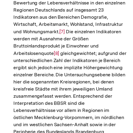
Bewertung der Lebensverhältnisse in den einzelnen
Regionen Deutschlands auf insgesamt 23
Indikatoren aus den Bereichen Demografie,
Wirtschaft, Arbeitsmarkt, Wohlstand, Infrastruktur
und Wohnungsmarkt.
Zur
[7]
Die einzelnen Indikatoren
werden mit Ausnahme der Größen
Auflösung
Bruttoinlandsprodukt je Einwohner und
der
Arbeitslosenquote
Zur
[8]
gleichgewichtet; aufgrund der
Fußnote
unterschiedlichen Zahl der Indikatoren je Bereich
Auflösung
ergibt sich jedoch eine implizite Höhergewichtung
der
einzelner Bereiche. Die Untersuchungsebene bilden
Fußnote
hier die sogenannten Kreisregionen, bei denen
kreisfreie Städte mit ihrem jeweiligen Umland
zusammengefasst werden. Entsprechend der
Interpretation des BBSR sind die
Lebensverhältnisse vor allem in Regionen im
östlichen Mecklenburg-Vorpommern, im nördlichen
und im westlichen Sachsen-Anhalt sowie in der
Peripherie des Bundeslands Brandenburg