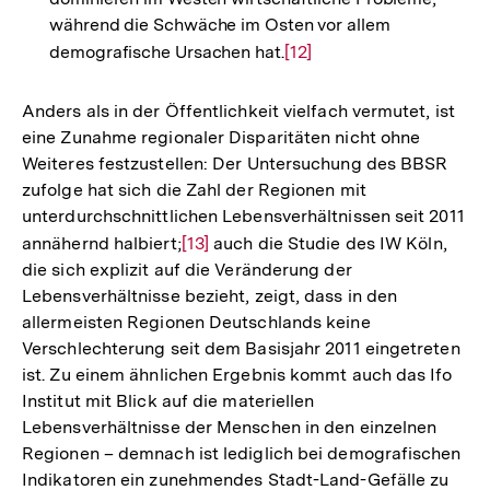
während die Schwäche im Osten vor allem
demografische Ursachen hat.
Zur
[12]
Auflösung
der
Anders als in der Öffentlichkeit vielfach vermutet, ist
Fußnote
eine Zunahme regionaler Disparitäten nicht ohne
Weiteres festzustellen: Der Untersuchung des BBSR
zufolge hat sich die Zahl der Regionen mit
unterdurchschnittlichen Lebensverhältnissen seit 2011
annähernd halbiert;
Zur
[13]
auch die Studie des IW Köln,
die sich explizit auf die Veränderung der
Auflösung
Lebensverhältnisse bezieht, zeigt, dass in den
der
allermeisten Regionen Deutschlands keine
Fußnote
Verschlechterung seit dem Basisjahr 2011 eingetreten
ist. Zu einem ähnlichen Ergebnis kommt auch das Ifo
Institut mit Blick auf die materiellen
Lebensverhältnisse der Menschen in den einzelnen
Regionen – demnach ist lediglich bei demografischen
Indikatoren ein zunehmendes Stadt-Land-Gefälle zu