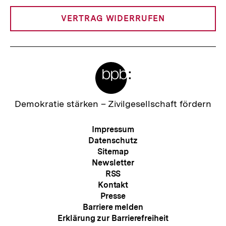
Link:
VERTRAG WIDERRUFEN
Meta-
Links
Zur
Demokratie stärken –
Zivilgesellschaft fördern
Startseite
der
Meta-
Impressum
bpb
Navigation
Datenschutz
Sitemap
Newsletter
RSS
Kontakt
Presse
Barriere melden
Zum
Erklärung zur Barrierefreiheit
Seite