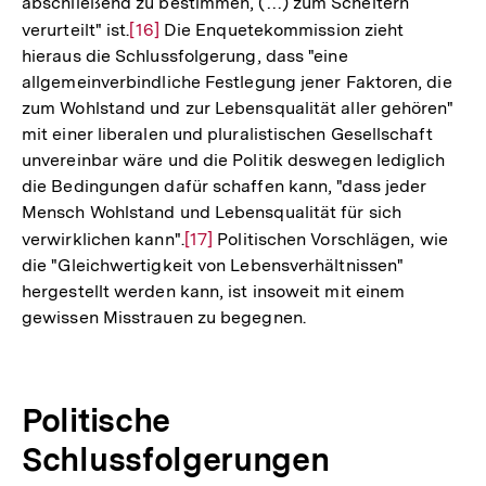
abschließend zu bestimmen, (…) zum Scheitern
verurteilt" ist.
Zur
[16]
Die Enquetekommission zieht
hieraus die Schlussfolgerung, dass "eine
Auflösung
allgemeinverbindliche Festlegung jener Faktoren, die
der
zum Wohlstand und zur Lebensqualität aller gehören"
Fußnote
mit einer liberalen und pluralistischen Gesellschaft
unvereinbar wäre und die Politik deswegen lediglich
die Bedingungen dafür schaffen kann, "dass jeder
Mensch Wohlstand und Lebensqualität für sich
verwirklichen kann".
Zur
[17]
Politischen Vorschlägen, wie
die "Gleichwertigkeit von Lebensverhältnissen"
Auflösung
hergestellt werden kann, ist insoweit mit einem
der
gewissen Misstrauen zu begegnen.
Fußnote
Politische
Schlussfolgerungen