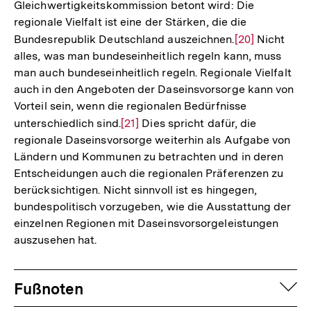
Gleichwertigkeitskommission betont wird: Die
regionale Vielfalt ist eine der Stärken, die die
Bundesrepublik Deutschland auszeichnen.
Zur
[20]
Nicht
alles, was man bundeseinheitlich regeln kann, muss
Auflösung
man auch bundeseinheitlich regeln. Regionale Vielfalt
der
auch in den Angeboten der Daseinsvorsorge kann von
Fußnote
Vorteil sein, wenn die regionalen Bedürfnisse
unterschiedlich sind.
Zur
[21]
Dies spricht dafür, die
regionale Daseinsvorsorge weiterhin als Aufgabe von
Auflösung
Ländern und Kommunen zu betrachten und in deren
der
Entscheidungen auch die regionalen Präferenzen zu
Fußnote
berücksichtigen. Nicht sinnvoll ist es hingegen,
bundespolitisch vorzugeben, wie die Ausstattung der
einzelnen Regionen mit Daseinsvorsorgeleistungen
auszusehen hat.
Fussnoten
auf
Fußnoten