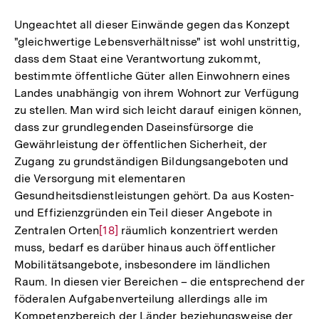
Ungeachtet all dieser Einwände gegen das Konzept
"gleichwertige Lebensverhältnisse" ist wohl unstrittig,
dass dem Staat eine Verantwortung zukommt,
bestimmte öffentliche Güter allen Einwohnern eines
Landes unabhängig von ihrem Wohnort zur Verfügung
zu stellen. Man wird sich leicht darauf einigen können,
dass zur grundlegenden Daseinsfürsorge die
Gewährleistung der öffentlichen Sicherheit, der
Zugang zu grundständigen Bildungsangeboten und
die Versorgung mit elementaren
Gesundheitsdienstleistungen gehört. Da aus Kosten-
und Effizienzgründen ein Teil dieser Angebote in
Zentralen Orten
Zur
[18]
räumlich konzentriert werden
muss, bedarf es darüber hinaus auch öffentlicher
Auflösung
Mobilitätsangebote, insbesondere im ländlichen
der
Raum. In diesen vier Bereichen – die entsprechend der
Fußnote
föderalen Aufgabenverteilung allerdings alle im
Kompetenzbereich der Länder beziehungsweise der