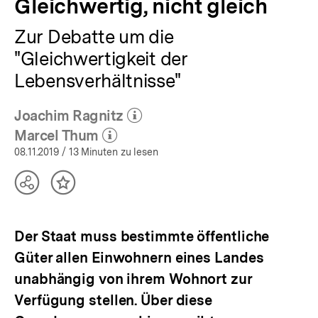
Gleichwertig, nicht gleich
Zur Debatte um die
"Gleichwertigkeit der
Lebensverhältnisse"
Joachim Ragnitz
(Mehr zum Autor)
öffnen
Marcel Thum
(Mehr zum Autor)
öffnen
08.11.2019
/ 13 Minuten zu lesen
Teilen
Inhalt
Optionen
merken
anzeigen
Der Staat muss bestimmte öffentliche
Güter allen Einwohnern eines Landes
unabhängig von ihrem Wohnort zur
Verfügung stellen. Über diese