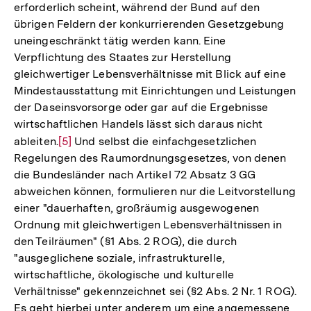
erforderlich scheint, während der Bund auf den
übrigen Feldern der konkurrierenden Gesetzgebung
uneingeschränkt tätig werden kann. Eine
Verpflichtung des Staates zur Herstellung
gleichwertiger Lebensverhältnisse mit Blick auf eine
Mindestausstattung mit Einrichtungen und Leistungen
der Daseinsvorsorge oder gar auf die Ergebnisse
wirtschaftlichen Handels lässt sich daraus nicht
ableiten.
Zur
[5]
Und selbst die einfachgesetzlichen
Regelungen des Raumordnungsgesetzes, von denen
Auflösung
die Bundesländer nach Artikel 72 Absatz 3 GG
der
abweichen können, formulieren nur die Leitvorstellung
Fußnote
einer "dauerhaften, großräumig ausgewogenen
Ordnung mit gleichwertigen Lebensverhältnissen in
den Teilräumen" (§1 Abs. 2 ROG), die durch
"ausgeglichene soziale, infrastrukturelle,
wirtschaftliche, ökologische und kulturelle
Verhältnisse" gekennzeichnet sei (§2 Abs. 2 Nr. 1 ROG).
Es geht hierbei unter anderem um eine angemessene