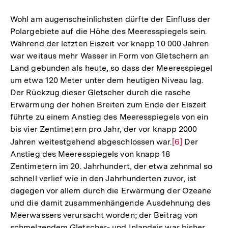
Wohl am augenscheinlichsten dürfte der Einfluss der
Polargebiete auf die Höhe des Meeresspiegels sein.
Während der letzten Eiszeit vor knapp 10 000 Jahren
war weitaus mehr Wasser in Form von Gletschern an
Land gebunden als heute, so dass der Meeresspiegel
um etwa 120 Meter unter dem heutigen Niveau lag.
Der Rückzug dieser Gletscher durch die rasche
Erwärmung der hohen Breiten zum Ende der Eiszeit
führte zu einem Anstieg des Meeresspiegels von ein
bis vier Zentimetern pro Jahr, der vor knapp 2000
Jahren weitestgehend abgeschlossen war.
Zur
[6]
Der
Anstieg des Meeresspiegels von knapp 18
Auflösung
Zentimetern im 20. Jahrhundert, der etwa zehnmal so
der
schnell verlief wie in den Jahrhunderten zuvor, ist
Fußnote
dagegen vor allem durch die Erwärmung der Ozeane
und die damit zusammenhängende Ausdehnung des
Meerwassers verursacht worden; der Beitrag von
schmelzendem Gletscher- und Inlandeis war bisher