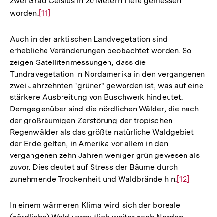
zwei Grad Celsius in 20 Metern Tiefe gemessen
worden.
Zur
[11]
Auflösung
der
Auch in der arktischen Landvegetation sind
Fußnote
erhebliche Veränderungen beobachtet worden. So
zeigen Satellitenmessungen, dass die
Tundravegetation in Nordamerika in den vergangenen
zwei Jahrzehnten "grüner" geworden ist, was auf eine
stärkere Ausbreitung von Buschwerk hindeutet.
Demgegenüber sind die nördlichen Wälder, die nach
der großräumigen Zerstörung der tropischen
Regenwälder als das größte natürliche Waldgebiet
der Erde gelten, in Amerika vor allem in den
vergangenen zehn Jahren weniger grün gewesen als
zuvor. Dies deutet auf Stress der Bäume durch
zunehmende Trockenheit und Waldbrände hin.
Zur
[12]
Auflösung
der
In einem wärmeren Klima wird sich der boreale
Fußnote
(nördliche) Wald vermutlich weiter nach Norden