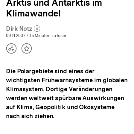
Arktis und Antarktis im
Klimawandel
Dirk Notz
(Mehr zum Autor)
öffnen
09.11.2007
/ 15 Minuten zu lesen
Teilen
Inhalt
Optionen
merken
anzeigen
Die Polargebiete sind eines der
wichtigsten Frühwarnsysteme im globalen
Klimasystem. Dortige Veränderungen
werden weltweit spürbare Auswirkungen
auf Klima, Geopolitik und Ökosysteme
nach sich ziehen.