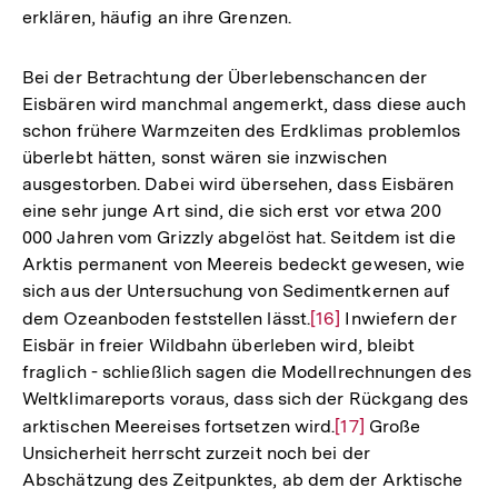
erklären, häufig an ihre Grenzen.
Bei der Betrachtung der Überlebenschancen der
Eisbären wird manchmal angemerkt, dass diese auch
schon frühere Warmzeiten des Erdklimas problemlos
überlebt hätten, sonst wären sie inzwischen
ausgestorben. Dabei wird übersehen, dass Eisbären
eine sehr junge Art sind, die sich erst vor etwa 200
000 Jahren vom Grizzly abgelöst hat. Seitdem ist die
Arktis permanent von Meereis bedeckt gewesen, wie
sich aus der Untersuchung von Sedimentkernen auf
dem Ozeanboden feststellen lässt.
Zur
[16]
Inwiefern der
Eisbär in freier Wildbahn überleben wird, bleibt
Auflösung
fraglich - schließlich sagen die Modellrechnungen des
der
Weltklimareports voraus, dass sich der Rückgang des
Fußnote
arktischen Meereises fortsetzen wird.
Zur
[17]
Große
Unsicherheit herrscht zurzeit noch bei der
Auflösung
Abschätzung des Zeitpunktes, ab dem der Arktische
der