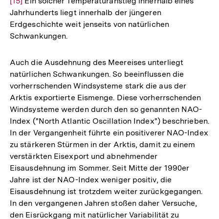
[15]
Ein solcher Temperaturanstieg innerhalb eines
Aufl
Jahrhunderts liegt innerhalb der jüngeren
der
Erdgeschichte weit jenseits von natürlichen
Fußn
Schwankungen.
Auch die Ausdehnung des Meereises unterliegt
natürlichen Schwankungen. So beeinflussen die
vorherrschenden Windsysteme stark die aus der
Arktis exportierte Eismenge. Diese vorherrschenden
Windsysteme werden durch den so genannten NAO-
Index ("North Atlantic Oscillation Index") beschrieben.
In der Vergangenheit führte ein positiverer NAO-Index
zu stärkeren Stürmen in der Arktis, damit zu einem
verstärkten Eisexport und abnehmender
Eisausdehnung im Sommer. Seit Mitte der 1990er
Jahre ist der NAO-Index weniger positiv, die
Eisausdehnung ist trotzdem weiter zurückgegangen.
In den vergangenen Jahren stoßen daher Versuche,
den Eisrückgang mit natürlicher Variabilität zu