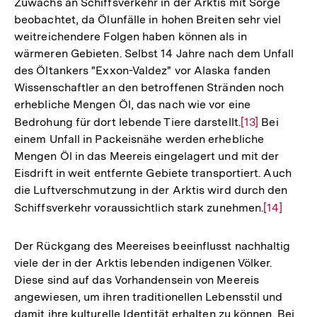
Zuwachs an Schiffsverkehr in der Arktis mit Sorge
beobachtet, da Ölunfälle in hohen Breiten sehr viel
weitreichendere Folgen haben können als in
wärmeren Gebieten. Selbst 14 Jahre nach dem Unfall
des Öltankers "Exxon-Valdez" vor Alaska fanden
Wissenschaftler an den betroffenen Stränden noch
erhebliche Mengen Öl, das nach wie vor eine
Bedrohung für dort lebende Tiere darstellt.
Zur
[13]
Bei
einem Unfall in Packeisnähe werden erhebliche
Auflösung
Mengen Öl in das Meereis eingelagert und mit der
der
Eisdrift in weit entfernte Gebiete transportiert. Auch
Fußnote
die Luftverschmutzung in der Arktis wird durch den
Schiffsverkehr voraussichtlich stark zunehmen.
Zur
[14]
Auflösun
der
Der Rückgang des Meereises beeinflusst nachhaltig
Fußnote
viele der in der Arktis lebenden indigenen Völker.
Diese sind auf das Vorhandensein von Meereis
angewiesen, um ihren traditionellen Lebensstil und
damit ihre kulturelle Identität erhalten zu können. Bei