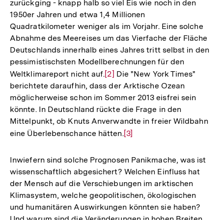
zurückging - knapp halb so viel Eis wie noch in den
1950er Jahren und etwa 1,4 Millionen
Quadratkilometer weniger als im Vorjahr. Eine solche
Abnahme des Meereises um das Vierfache der Fläche
Deutschlands innerhalb eines Jahres tritt selbst in den
pessimistischsten Modellberechnungen für den
Weltklimareport nicht auf.
Zur
[2]
Die "New York Times"
berichtete daraufhin, dass der Arktische Ozean
Auflösung
möglicherweise schon im Sommer 2013 eisfrei sein
der
könnte. In Deutschland rückte die Frage in den
Fußnote
Mittelpunkt, ob Knuts Anverwandte in freier Wildbahn
eine Überlebenschance hätten.
Zur
[3]
Auflösung
der
Inwiefern sind solche Prognosen Panikmache, was ist
Fußnote
wissenschaftlich abgesichert? Welchen Einfluss hat
der Mensch auf die Verschiebungen im arktischen
Klimasystem, welche geopolitischen, ökologischen
und humanitären Auswirkungen könnten sie haben?
Und warum sind die Veränderungen in hohen Breiten