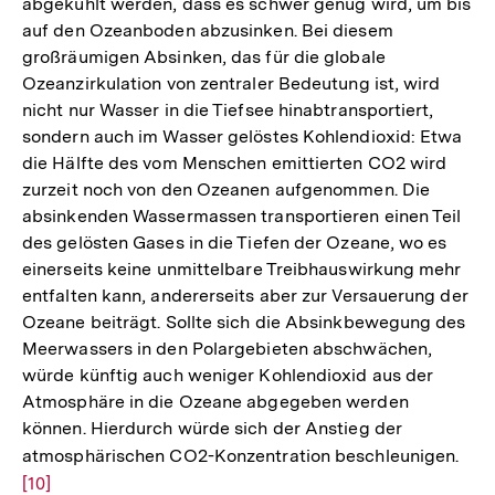
abgekühlt werden, dass es schwer genug wird, um bis
auf den Ozeanboden abzusinken. Bei diesem
großräumigen Absinken, das für die globale
Ozeanzirkulation von zentraler Bedeutung ist, wird
nicht nur Wasser in die Tiefsee hinabtransportiert,
sondern auch im Wasser gelöstes Kohlendioxid: Etwa
die Hälfte des vom Menschen emittierten CO2 wird
zurzeit noch von den Ozeanen aufgenommen. Die
absinkenden Wassermassen transportieren einen Teil
des gelösten Gases in die Tiefen der Ozeane, wo es
einerseits keine unmittelbare Treibhauswirkung mehr
entfalten kann, andererseits aber zur Versauerung der
Ozeane beiträgt. Sollte sich die Absinkbewegung des
Meerwassers in den Polargebieten abschwächen,
würde künftig auch weniger Kohlendioxid aus der
Atmosphäre in die Ozeane abgegeben werden
können. Hierdurch würde sich der Anstieg der
atmosphärischen CO2-Konzentration beschleunigen.
Zur
[10]
Auf