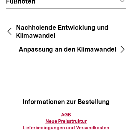
auf
Fußnoten
Inhaltsnavigation
Inhaltsnavigation
Nachholende Entwicklung und
Klimawandel
Anpassung an den Klimawandel
Informationen zur Bestellung
Informationen
AGB
zur
Neue Preisstruktur
Zum
Bestellung
Lieferbedingungen und Versandkosten
Seite