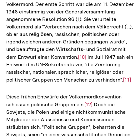
Völkermord. Der erste Schritt war die am 11. Dezember
Fuß
1946 einstimmig von der Generalversammlung
angenommene Resolution 96 (I): Sie verurteilte
Völkermord als "Verbrechen nach dem Völkerrecht (...),
ob er aus religiösen, rassischen, politischen oder
irgendwelchen anderen Gründen begangen wurde",
und beauftragte den Wirtschafts- und Sozialrat mit
dem Entwurf einer Konvention.
Zur
[10]
Im Juli 1947 sah ein
Entwurf des UN-Sekretariats vor, "die Zerstörung
Auflösung
rassischer, nationaler, sprachlicher, religiöser oder
der
politischer Gruppen von Menschen zu verhindern".
Zur
[11]
Fußnote
Auflös
der
Diese frühen Entwürfe der Völkermordkonvention
Fußnot
schlossen politische Gruppen ein.
Zur
[12]
Doch die
Sowjets, die Polen und einige nichtkommunistische
Auflösung
Mitglieder der Ausschüsse und Kommissionen
der
sträubten sich. "Politische Gruppen", beharrten die
Fußnote
Sowjets, seien "in einer wissenschaftlichen Definition