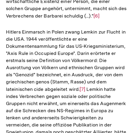
wirtschaftliche Existenz einer Person, die einer
solchen Gruppe angehört, unternimmt, macht sich des
Verbrechens der Barbarei schuldig (...)."
Zur
[6]
Auflösung
der
Hitlers Einmarsch in Polen zwang Lemkin zur Flucht in
Fußnote
die USA. 1944 veröffentlichte er eine
Dokumentensammlung für das US-Kriegsministerium,
"Axis Rule in Occupied Europe". Darin erörterte er
erstmals seine Definition von Völkermord: Die
Ausrottung von Völkern und ethnischen Gruppen wird
als "Genozid" bezeichnet, ein Ausdruck, der von dem
griechischen genos (Stamm, Rasse) und dem
lateinischen cide abgeleitet wird.
Zur
[7]
Lemkin hatte
indes Verbrechen gegen soziale oder politische
Auflösung
Gruppen nicht erwähnt, um einerseits das Augenmerk
der
auf die Schrecken des NS-Regimes in Europa zu
Fußnote
lenken und andererseits Schwierigkeiten zu
vermeiden, die seine offiziöse Publikation in der
Sowjetunion, damals noch geschätzter Alliierter, hätte