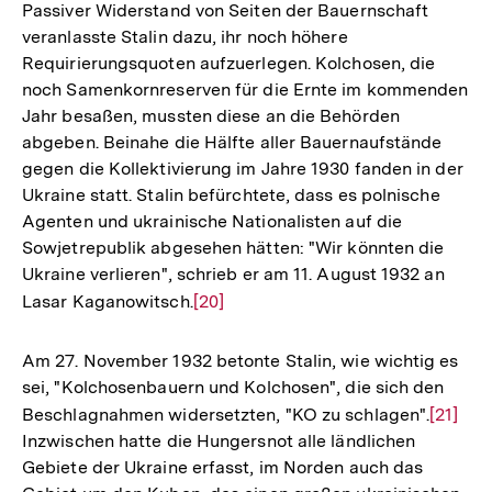
Passiver Widerstand von Seiten der Bauernschaft
der
veranlasste Stalin dazu, ihr noch höhere
Fußnote
Requirierungsquoten aufzuerlegen. Kolchosen, die
noch Samenkornreserven für die Ernte im kommenden
Jahr besaßen, mussten diese an die Behörden
abgeben. Beinahe die Hälfte aller Bauernaufstände
gegen die Kollektivierung im Jahre 1930 fanden in der
Ukraine statt. Stalin befürchtete, dass es polnische
Agenten und ukrainische Nationalisten auf die
Sowjetrepublik abgesehen hätten: "Wir könnten die
Ukraine verlieren", schrieb er am 11. August 1932 an
Lasar Kaganowitsch.
Zur
[20]
Auflösung
der
Am 27. November 1932 betonte Stalin, wie wichtig es
Fußnote
sei, "Kolchosenbauern und Kolchosen", die sich den
Beschlagnahmen widersetzten, "KO zu schlagen".
Zur
[21]
Inzwischen hatte die Hungersnot alle ländlichen
Auflös
Gebiete der Ukraine erfasst, im Norden auch das
der