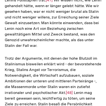
Lenins Fußstapfen trat.
Zur
[47]
Wir wissen nicht, wie Lenin
gehandelt hätte, wenn er länger gelebt hätte. Wie wir
Auflösung
gesehen haben, war er nicht weniger brutal als Stalin
der
und nicht weniger willens, zur Erreichung seiner Ziele
Fußnote
Gewalt einzusetzen. Man könnte einwenden, dass bei
Lenin noch eine Art von Beziehung zwischen
gewalttätigem Mittel und Zweck bestand, was den
Genozid unwahrscheinlicher machte, als das unter
Stalin der Fall war.
Trotz der Argumente, mit denen der hohe Blutzoll im
Stalinismus bisweilen erklärt wird - der bevorstehende
Krieg, Stalins Angst vor Terrorismus, die
Notwendigkeit, die Wirtschaft aufzubauen, soziale
Ambitionen der unteren und mittleren Parteiränge -,
die Massenmorde unter Stalin waren ein zutiefst
irrationaler und psychotischer Akt.
Zur
[48]
Lenin mag
bereit gewesen sein, leichtfertig zu töten, um seine
Auflösung
Ziele zu erreichen. Stalin besaß die Persönlichkeit
der