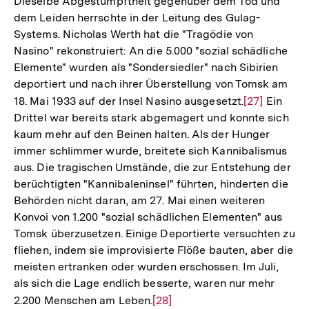
Dieselbe Abgestumpftheit gegenüber dem Tod und
dem Leiden herrschte in der Leitung des Gulag-
Systems. Nicholas Werth hat die "Tragödie von
Nasino" rekonstruiert: An die 5.000 "sozial schädliche
Elemente" wurden als "Sondersiedler" nach Sibirien
deportiert und nach ihrer Überstellung von Tomsk am
18. Mai 1933 auf der Insel Nasino ausgesetzt.
Zur
[27]
Ein
Drittel war bereits stark abgemagert und konnte sich
Auflösung
kaum mehr auf den Beinen halten. Als der Hunger
der
immer schlimmer wurde, breitete sich Kannibalismus
Fußnote
aus. Die tragischen Umstände, die zur Entstehung der
berüchtigten "Kannibaleninsel" führten, hinderten die
Behörden nicht daran, am 27. Mai einen weiteren
Konvoi von 1.200 "sozial schädlichen Elementen" aus
Tomsk überzusetzen. Einige Deportierte versuchten zu
fliehen, indem sie improvisierte Flöße bauten, aber die
meisten ertranken oder wurden erschossen. Im Juli,
als sich die Lage endlich besserte, waren nur mehr
2.200 Menschen am Leben.
Zur
[28]