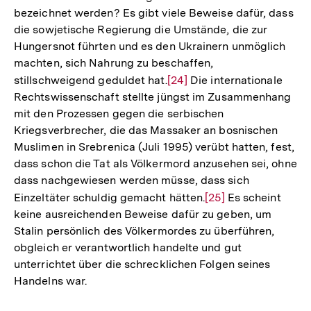
bezeichnet werden? Es gibt viele Beweise dafür, dass
die sowjetische Regierung die Umstände, die zur
Hungersnot führten und es den Ukrainern unmöglich
machten, sich Nahrung zu beschaffen,
stillschweigend geduldet hat.
Zur
[24]
Die internationale
Rechtswissenschaft stellte jüngst im Zusammenhang
Auflösung
mit den Prozessen gegen die serbischen
der
Kriegsverbrecher, die das Massaker an bosnischen
Fußnote
Muslimen in Srebrenica (Juli 1995) verübt hatten, fest,
dass schon die Tat als Völkermord anzusehen sei, ohne
dass nachgewiesen werden müsse, dass sich
Einzeltäter schuldig gemacht hätten.
Zur
[25]
Es scheint
keine ausreichenden Beweise dafür zu geben, um
Auflösung
Stalin persönlich des Völkermordes zu überführen,
der
obgleich er verantwortlich handelte und gut
Fußnote
unterrichtet über die schrecklichen Folgen seines
Handelns war.