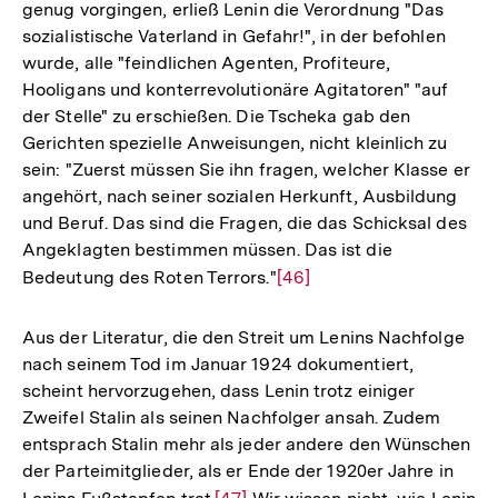
genug vorgingen, erließ Lenin die Verordnung "Das
der
sozialistische Vaterland in Gefahr!", in der befohlen
Fußnote
wurde, alle "feindlichen Agenten, Profiteure,
Hooligans und konterrevolutionäre Agitatoren" "auf
der Stelle" zu erschießen. Die Tscheka gab den
Gerichten spezielle Anweisungen, nicht kleinlich zu
sein: "Zuerst müssen Sie ihn fragen, welcher Klasse er
angehört, nach seiner sozialen Herkunft, Ausbildung
und Beruf. Das sind die Fragen, die das Schicksal des
Angeklagten bestimmen müssen. Das ist die
Bedeutung des Roten Terrors."
Zur
[46]
Auflösung
der
Aus der Literatur, die den Streit um Lenins Nachfolge
Fußnote
nach seinem Tod im Januar 1924 dokumentiert,
scheint hervorzugehen, dass Lenin trotz einiger
Zweifel Stalin als seinen Nachfolger ansah. Zudem
entsprach Stalin mehr als jeder andere den Wünschen
der Parteimitglieder, als er Ende der 1920er Jahre in