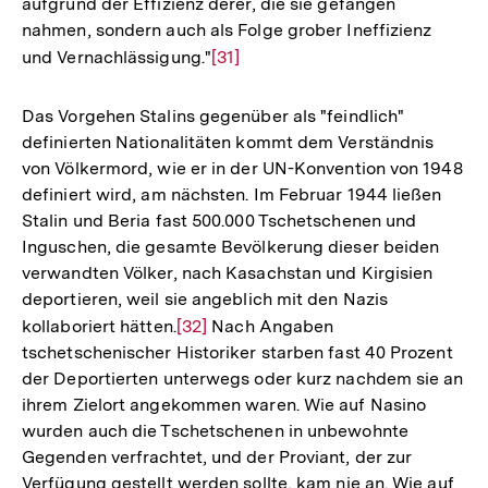
aufgrund der Effizienz derer, die sie gefangen
nahmen, sondern auch als Folge grober Ineffizienz
und Vernachlässigung."
Zur
[31]
Auflösung
der
Das Vorgehen Stalins gegenüber als "feindlich"
Fußnote
definierten Nationalitäten kommt dem Verständnis
von Völkermord, wie er in der UN-Konvention von 1948
definiert wird, am nächsten. Im Februar 1944 ließen
Stalin und Beria fast 500.000 Tschetschenen und
Inguschen, die gesamte Bevölkerung dieser beiden
verwandten Völker, nach Kasachstan und Kirgisien
deportieren, weil sie angeblich mit den Nazis
kollaboriert hätten.
Zur
[32]
Nach Angaben
tschetschenischer Historiker starben fast 40 Prozent
Auflösung
der Deportierten unterwegs oder kurz nachdem sie an
der
ihrem Zielort angekommen waren. Wie auf Nasino
Fußnote
wurden auch die Tschetschenen in unbewohnte
Gegenden verfrachtet, und der Proviant, der zur
Verfügung gestellt werden sollte, kam nie an. Wie auf