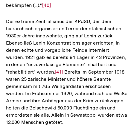
bekämpfen (...)."
Zur
[40]
Auflösung
der
Der extreme Zentralismus der KPdSU, der dem
Fußnote
hierarchisch organisierten Terror der stalinistischen
1930er Jahre innewohnte, ging auf Lenin zurück.
Ebenso ließ Lenin Konzentrationslager errichten, in
denen echte und vorgebliche Feinde interniert
wurden. 1921 gab es bereits 84 Lager in 43 Provinzen,
in denen "unzuverlässige Elemente" inhaftiert und
"rehabilitiert" wurden.
Zur
[41]
Bereits im September 1918
waren 25 zarische Minister und höhere Beamte
Auflösung
gemeinsam mit 765 Weißgardisten erschossen
der
worden. Im Frühsommer 1920, während sich die Weiße
Fußnote
Armee und ihre Anhänger aus der Krim zurückzogen,
holten die Bolschewiki 50.000 Flüchtlinge ein und
ermordeten sie alle. Allein in Sewastopol wurden etwa
12.000 Menschen getötet.