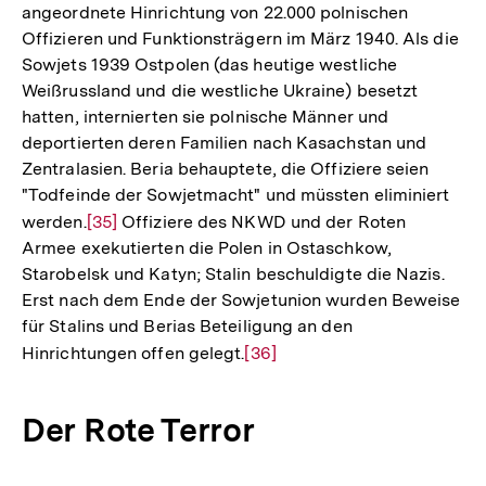
angeordnete Hinrichtung von 22.000 polnischen
Fußnote
Offizieren und Funktionsträgern im März 1940. Als die
Sowjets 1939 Ostpolen (das heutige westliche
Weißrussland und die westliche Ukraine) besetzt
hatten, internierten sie polnische Männer und
deportierten deren Familien nach Kasachstan und
Zentralasien. Beria behauptete, die Offiziere seien
"Todfeinde der Sowjetmacht" und müssten eliminiert
werden.
Zur
[35]
Offiziere des NKWD und der Roten
Armee exekutierten die Polen in Ostaschkow,
Auflösung
Starobelsk und Katyn; Stalin beschuldigte die Nazis.
der
Erst nach dem Ende der Sowjetunion wurden Beweise
Fußnote
für Stalins und Berias Beteiligung an den
Hinrichtungen offen gelegt.
Zur
[36]
Auflösung
der
Der Rote Terror
Fußnote