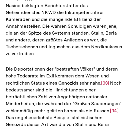
Nasino beklagten Berichterstatter des
Geheimdienstes NKWD die Inkompetenz ihrer
Kameraden und die mangelnde Effizienz der
Annahmestellen. Die wahren Schuldigen waren jene,
die an der Spitze des Systems standen, Stalin, Beria
und andere, deren größtes Anliegen es war, die
Tschetschenen und Inguschen aus dem Nordkaukasus
zu vertreiben.
Die Deportationen der "bestraften Völker" und deren
hohe Todesrate im Exil kommen dem Wesen und
rechtlichen Status eines Genozids sehr nahe.
Zur
[33]
Noch
bedeutsamer sind die Hinrichtungen einer
Auflösung
beträchtlichen Zahl von Angehörigen nationaler
der
Minderheiten, die während der "Großen Säuberungen"
Fußnote
zahlenmäßig mehr gelitten haben als die Russen.
Zur
[34]
Das ungeheuerlichste Beispiel stalinistischen
Auflösu
Genozids dieser Art war die von Stalin und Beria
der