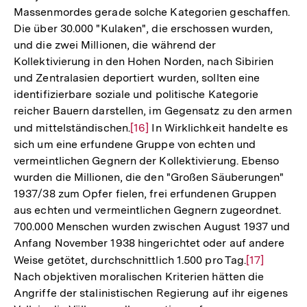
Massenmordes gerade solche Kategorien geschaffen.
der
Die über 30.000 "Kulaken", die erschossen wurden,
Fußnote
und die zwei Millionen, die während der
Kollektivierung in den Hohen Norden, nach Sibirien
und Zentralasien deportiert wurden, sollten eine
identifizierbare soziale und politische Kategorie
reicher Bauern darstellen, im Gegensatz zu den armen
und mittelständischen.
Zur
[16]
In Wirklichkeit handelte es
sich um eine erfundene Gruppe von echten und
Auflösung
vermeintlichen Gegnern der Kollektivierung. Ebenso
der
wurden die Millionen, die den "Großen Säuberungen"
Fußnote
1937/38 zum Opfer fielen, frei erfundenen Gruppen
aus echten und vermeintlichen Gegnern zugeordnet.
700.000 Menschen wurden zwischen August 1937 und
Anfang November 1938 hingerichtet oder auf andere
Weise getötet, durchschnittlich 1.500 pro Tag.
Zur
[17]
Nach objektiven moralischen Kriterien hätten die
Auflösung
Angriffe der stalinistischen Regierung auf ihr eigenes
der