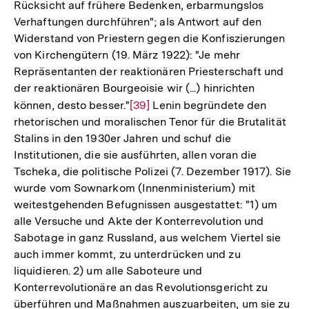
Rücksicht auf frühere Bedenken, erbarmungslos
Verhaftungen durchführen"; als Antwort auf den
Widerstand von Priestern gegen die Konfiszierungen
von Kirchengütern (19. März 1922): "Je mehr
Repräsentanten der reaktionären Priesterschaft und
der reaktionären Bourgeoisie wir (...) hinrichten
können, desto besser."
Zur
[39]
Lenin begründete den
rhetorischen und moralischen Tenor für die Brutalität
Auflösung
Stalins in den 1930er Jahren und schuf die
der
Institutionen, die sie ausführten, allen voran die
Fußnote
Tscheka, die politische Polizei (7. Dezember 1917). Sie
wurde vom Sownarkom (Innenministerium) mit
weitestgehenden Befugnissen ausgestattet: "1) um
alle Versuche und Akte der Konterrevolution und
Sabotage in ganz Russland, aus welchem Viertel sie
auch immer kommt, zu unterdrücken und zu
liquidieren. 2) um alle Saboteure und
Konterrevolutionäre an das Revolutionsgericht zu
überführen und Maßnahmen auszuarbeiten, um sie zu