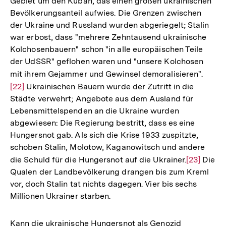
Gebiet um den Kuban, das einen großen ukrainischen
Fußnot
Bevölkerungsanteil aufwies. Die Grenzen zwischen
der Ukraine und Russland wurden abgeriegelt; Stalin
war erbost, dass "mehrere Zehntausend ukrainische
Kolchosenbauern" schon "in alle europäischen Teile
der UdSSR" geflohen waren und "unsere Kolchosen
mit ihrem Gejammer und Gewinsel demoralisieren".
Zur
[22]
Ukrainischen Bauern wurde der Zutritt in die
Auflö
Städte verwehrt; Angebote aus dem Ausland für
der
Lebensmittelspenden an die Ukraine wurden
Fußno
abgewiesen: Die Regierung bestritt, dass es eine
Hungersnot gab. Als sich die Krise 1933 zuspitzte,
schoben Stalin, Molotow, Kaganowitsch und andere
die Schuld für die Hungersnot auf die Ukrainer.
Zur
[23]
Die
Qualen der Landbevölkerung drangen bis zum Kreml
Auflösung
vor, doch Stalin tat nichts dagegen. Vier bis sechs
der
Millionen Ukrainer starben.
Fußnote
Kann die ukrainische Hungersnot als Genozid