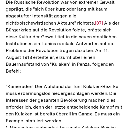
Die Russische Revolution war von extremer Gewalt
geprägt, die "sich über kurz oder lang mit kaum
abgestufter Intensität gegen alle
nichtbolschewistischen Akteure" richtete.
Zur
[37]
Als der
Bürgerkrieg auf die Revolution folgte, prägte sich
Auflösung
diese Kultur der Gewalt tief in die neuen staatlichen
der
Institutionen ein. Lenins radikale Antworten auf die
Fußnote
Probleme der Revolution trugen dazu bei. Am 11.
August 1918 erteilte er, erzürnt über einen
Bauernaufstand von "Kulaken" in Penza, folgenden
Befehl:
"Kameraden! Der Aufstand der fünf Kulaken-Bezirke
muss erbarmungslos niedergeschlagen werden. Die
Interessen der gesamten Bevölkerung machen dies
erforderlich, denn der letzte entscheidende Kampf mit
den Kulaken ist bereits überall im Gange. Es muss ein
Exempel statuiert werden.
1. Mindestens einhundert bekannte Kulaken, Reiche,