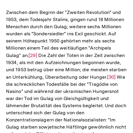
Auflösung
der
Zwischen dem Beginn der "Zweiten Revolution" und
Fußnote
1953, dem Todesjahr Stalins, gingen rund 18 Millionen
Menschen durch den Gulag; weitere sechs Millionen
wurden als "Sondersiedler" ins Exil geschickt. Auf
seinem Höhepunkt 1950 gehörten mehr als sechs
Millionen einem Teil des weitläufigen "Archipels
Gulag" an.
Zur
[29]
Die Zahl der Toten in der Zeit zwischen
1934, als mit den Aufzeichnungen begonnen wurde,
Auflösung
und 1953 betrug über eine Million; die meisten starben
der
an Unterkühlung, Überarbeitung oder Hunger.
Zur
[30]
Wie
Fußnote
die schrecklichen Todesfälle bei der "Tragödie von
Auflösung
Nasino" und während der ukrainischen Hungersnot
der
war der Tod im Gulag von Gleichgültigkeit und
Fußnote
lähmender Brutalität des Systems begleitet. Und doch
unterschied sich der Gulag von den
Konzentrationslagern der Nationalsozialisten: "Im
Gulag starben sowjetische Häftlinge gewöhnlich nicht