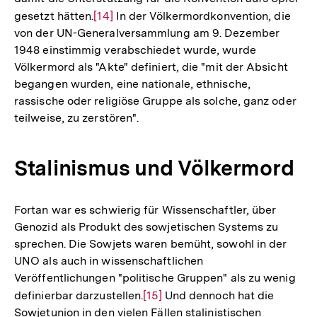
gesetzt hätten.
Zur
[14]
In der Völkermordkonvention, die
von der UN-Generalversammlung am 9. Dezember
Auflösung
1948 einstimmig verabschiedet wurde, wurde
der
Völkermord als "Akte" definiert, die "mit der Absicht
Fußnote
begangen wurden, eine nationale, ethnische,
rassische oder religiöse Gruppe als solche, ganz oder
teilweise, zu zerstören".
Stalinismus und Völkermord
Fortan war es schwierig für Wissenschaftler, über
Genozid als Produkt des sowjetischen Systems zu
sprechen. Die Sowjets waren bemüht, sowohl in der
UNO als auch in wissenschaftlichen
Veröffentlichungen "politische Gruppen" als zu wenig
definierbar darzustellen.
Zur
[15]
Und dennoch hat die
Sowjetunion in den vielen Fällen stalinistischen
Auflösung