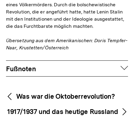
eines Völkermörders. Durch die bolschewistische
Fußnote
Revolution, die er angeführt hatte, hatte Lenin Stalin
mit den Institutionen und der Ideologie ausgestattet,
die das Furchtbarste möglich machten.
Übersetzung aus dem Amerikanischen: Doris Tempfer-
Naar, Krustetten/Österreich
Fussnoten
auf
Fußnoten
Inhaltsnavigation
Inhaltsnavigation
Was war die Oktoberrevolution?
1917/1937 und das heutige Russland
Zum
Seite