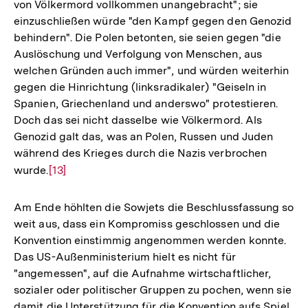
von Völkermord vollkommen unangebracht"; sie
einzuschließen würde "den Kampf gegen den Genozid
behindern". Die Polen betonten, sie seien gegen "die
Auslöschung und Verfolgung von Menschen, aus
welchen Gründen auch immer", und würden weiterhin
gegen die Hinrichtung (linksradikaler) "Geiseln in
Spanien, Griechenland und anderswo" protestieren.
Doch das sei nicht dasselbe wie Völkermord. Als
Genozid galt das, was an Polen, Russen und Juden
während des Krieges durch die Nazis verbrochen
wurde.
Zur
[13]
Auflösung
der
Am Ende höhlten die Sowjets die Beschlussfassung so
Fußnote
weit aus, dass ein Kompromiss geschlossen und die
Konvention einstimmig angenommen werden konnte.
Das US-Außenministerium hielt es nicht für
"angemessen", auf die Aufnahme wirtschaftlicher,
sozialer oder politischer Gruppen zu pochen, wenn sie
damit die Unterstützung für die Konvention aufs Spiel