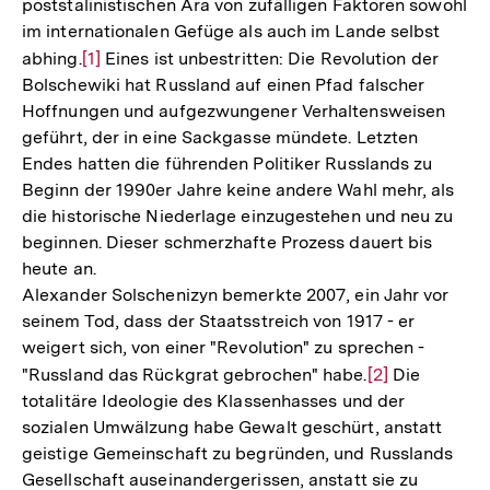
poststalinistischen Ära von zufälligen Faktoren sowohl
im internationalen Gefüge als auch im Lande selbst
abhing.
Zur
[1]
Eines ist unbestritten: Die Revolution der
Bolschewiki hat Russland auf einen Pfad falscher
Auflösung
Hoffnungen und aufgezwungener Verhaltensweisen
der
geführt, der in eine Sackgasse mündete. Letzten
Fußnote
Endes hatten die führenden Politiker Russlands zu
Beginn der 1990er Jahre keine andere Wahl mehr, als
die historische Niederlage einzugestehen und neu zu
beginnen. Dieser schmerzhafte Prozess dauert bis
heute an.
Alexander Solschenizyn bemerkte 2007, ein Jahr vor
seinem Tod, dass der Staatsstreich von 1917 - er
weigert sich, von einer "Revolution" zu sprechen -
"Russland das Rückgrat gebrochen" habe.
Zur
[2]
Die
totalitäre Ideologie des Klassenhasses und der
Auflösung
sozialen Umwälzung habe Gewalt geschürt, anstatt
der
geistige Gemeinschaft zu begründen, und Russlands
Fußnote
Gesellschaft auseinandergerissen, anstatt sie zu