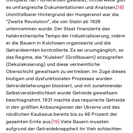
es umfangreiche Dokumentationen und Analysen.
Zur
[18]
Unmittelbarer Hintergrund der Hungersnot war die
Auflös
"Zweite Revolution", die von Stalin ab 1928
der
unternommen wurde. Der Staat finanzierte das
Fußnot
halsbrecherische Tempo der Industrialisierung, indem
er die Bauern in Kolchosen organisierte und die
Getreideernten kontrollierte. Es sei unumgänglich, so
das Regime, die "Kulaken" (Großbauern) anzugreifen
(Dekulakisierung) und diese vermeintliche
Oberschicht gewaltsam zu vertreiben. Im Zuge dieses
blutigen und dysfunktionalen Prozesses wurden
Getreidelieferungen blockiert, und mit zunehmender
Selbstverständlichkeit wurde Getreide gewaltsam
beschlagnahmt. 1931 machte das requirierte Getreide
in den größten Anbauregionen der Ukraine und des
nördlichen Kaukasus bereits bis zu 46 Prozent der
gesamten Ernte aus.
Zur
[19]
Viele Bauern mussten
aufgrund der Getreideknappheit ihr Vieh schlachten.
Auflösung