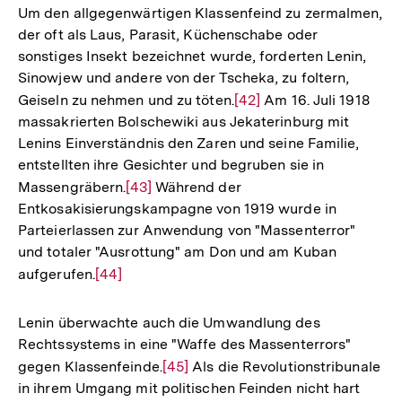
Um den allgegenwärtigen Klassenfeind zu zermalmen,
der oft als Laus, Parasit, Küchenschabe oder
sonstiges Insekt bezeichnet wurde, forderten Lenin,
Sinowjew und andere von der Tscheka, zu foltern,
Geiseln zu nehmen und zu töten.
Zur
[42]
Am 16. Juli 1918
massakrierten Bolschewiki aus Jekaterinburg mit
Auflösung
Lenins Einverständnis den Zaren und seine Familie,
der
entstellten ihre Gesichter und begruben sie in
Fußnote
Massengräbern.
Zur
[43]
Während der
Entkosakisierungskampagne von 1919 wurde in
Auflösung
Parteierlassen zur Anwendung von "Massenterror"
der
und totaler "Ausrottung" am Don und am Kuban
Fußnote
aufgerufen.
Zur
[44]
Auflösung
der
Lenin überwachte auch die Umwandlung des
Fußnote
Rechtssystems in eine "Waffe des Massenterrors"
gegen Klassenfeinde.
Zur
[45]
Als die Revolutionstribunale
in ihrem Umgang mit politischen Feinden nicht hart
Auflösung