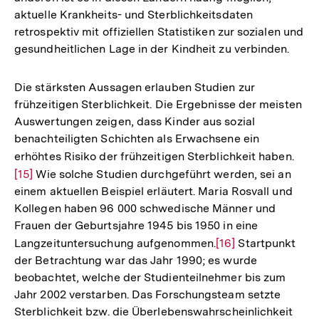
aktuelle Krankheits- und Sterblichkeitsdaten
retrospektiv mit offiziellen Statistiken zur sozialen und
gesundheitlichen Lage in der Kindheit zu verbinden.
Die stärksten Aussagen erlauben Studien zur
frühzeitigen Sterblichkeit. Die Ergebnisse der meisten
Auswertungen zeigen, dass Kinder aus sozial
benachteiligten Schichten als Erwachsene ein
erhöhtes Risiko der frühzeitigen Sterblichkeit haben.
Zur
[15]
Wie solche Studien durchgeführt werden, sei an
Aufl
einem aktuellen Beispiel erläutert. Maria Rosvall und
der
Kollegen haben 96 000 schwedische Männer und
Fuß
Frauen der Geburtsjahre 1945 bis 1950 in eine
Langzeituntersuchung aufgenommen.
Zur
[16]
Startpunkt
der Betrachtung war das Jahr 1990; es wurde
Auflösung
beobachtet, welche der Studienteilnehmer bis zum
der
Jahr 2002 verstarben. Das Forschungsteam setzte
Fußnote
Sterblichkeit bzw. die Überlebenswahrscheinlichkeit