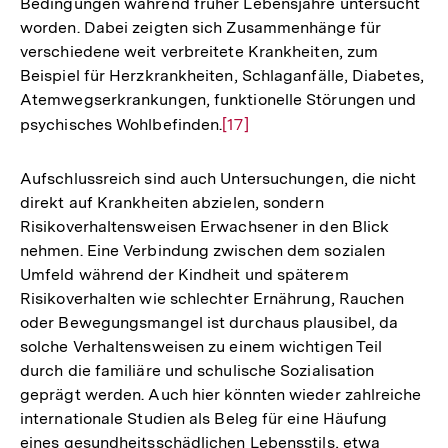
Bedingungen während früher Lebensjahre untersucht
worden. Dabei zeigten sich Zusammenhänge für
verschiedene weit verbreitete Krankheiten, zum
Beispiel für Herzkrankheiten, Schlaganfälle, Diabetes,
Atemwegserkrankungen, funktionelle Störungen und
psychisches Wohlbefinden.
Zur
[17]
Auflösung
der
Aufschlussreich sind auch Untersuchungen, die nicht
Fußnote
direkt auf Krankheiten abzielen, sondern
Risikoverhaltensweisen Erwachsener in den Blick
nehmen. Eine Verbindung zwischen dem sozialen
Umfeld während der Kindheit und späterem
Risikoverhalten wie schlechter Ernährung, Rauchen
oder Bewegungsmangel ist durchaus plausibel, da
solche Verhaltensweisen zu einem wichtigen Teil
durch die familiäre und schulische Sozialisation
geprägt werden. Auch hier könnten wieder zahlreiche
internationale Studien als Beleg für eine Häufung
eines gesundheitsschädlichen Lebensstils, etwa