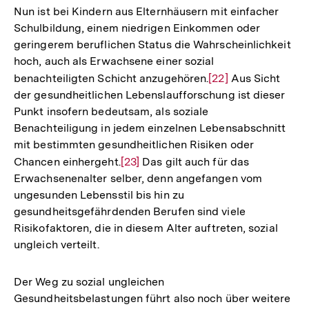
Nun ist bei Kindern aus Elternhäusern mit einfacher
Schulbildung, einem niedrigen Einkommen oder
geringerem beruflichen Status die Wahrscheinlichkeit
hoch, auch als Erwachsene einer sozial
benachteiligten Schicht anzugehören.
Zur
[22]
Aus Sicht
der gesundheitlichen Lebenslaufforschung ist dieser
Auflösung
Punkt insofern bedeutsam, als soziale
der
Benachteiligung in jedem einzelnen Lebensabschnitt
Fußnote
mit bestimmten gesundheitlichen Risiken oder
Chancen einhergeht.
Zur
[23]
Das gilt auch für das
Erwachsenenalter selber, denn angefangen vom
Auflösung
ungesunden Lebensstil bis hin zu
der
gesundheitsgefährdenden Berufen sind viele
Fußnote
Risikofaktoren, die in diesem Alter auftreten, sozial
ungleich verteilt.
Der Weg zu sozial ungleichen
Gesundheitsbelastungen führt also noch über weitere