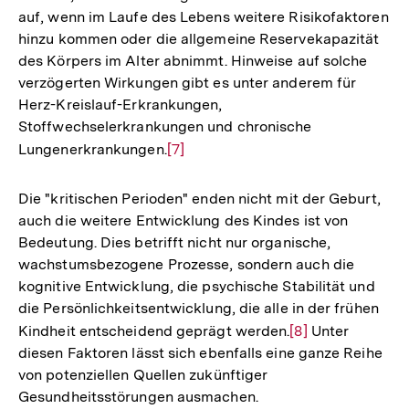
auf, wenn im Laufe des Lebens weitere Risikofaktoren
hinzu kommen oder die allgemeine Reservekapazität
des Körpers im Alter abnimmt. Hinweise auf solche
verzögerten Wirkungen gibt es unter anderem für
Herz-Kreislauf-Erkrankungen,
Stoffwechselerkrankungen und chronische
Lungenerkrankungen.
Zur
[7]
Auflösung
der
Die "kritischen Perioden" enden nicht mit der Geburt,
Fußnote
auch die weitere Entwicklung des Kindes ist von
Bedeutung. Dies betrifft nicht nur organische,
wachstumsbezogene Prozesse, sondern auch die
kognitive Entwicklung, die psychische Stabilität und
die Persönlichkeitsentwicklung, die alle in der frühen
Kindheit entscheidend geprägt werden.
Zur
[8]
Unter
diesen Faktoren lässt sich ebenfalls eine ganze Reihe
Auflösung
von potenziellen Quellen zukünftiger
der
Gesundheitsstörungen ausmachen.
Fußnote