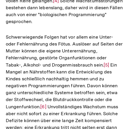
vollen Reife gelangen.
Zur
[4]
Solche Wachstumsstörungen
bestehen dann lebenslang, daher wird in diesen Fällen
Auflösung
auch von einer "biologischen Programmierung"
der
gesprochen.
Fußnote
Schwerwiegende Folgen hat vor allem eine Unter-
oder Fehlernährung des Fötus. Auslöser auf Seiten der
Mutter können die eigene Unterernährung,
Fehlernährung, gestörte Organfunktionen oder
Tabak-, Alkohol- und Drogenmissbrauch sein.
Zur
[5]
Ein
Mangel an Nährstoffen kann die Entwicklung des
Auflösung
Kindes schließlich nachhaltig hemmen und zu
der
negativen Programmierungen führen. Davon können
Fußnote
ganz unterschiedliche Systeme betroffen sein, etwa
der Stoffwechsel, die Blutdruckkontrolle oder die
Lungenfunktion.
Zur
[6]
Unvollständiges Wachstum muss
aber nicht sofort zu einer Erkrankung führen. Solche
Auflösung
Defizite können über eine lange Zeit kompensiert
der
werden; eine Erkrankung tritt nicht selten erst dann
Fußnote