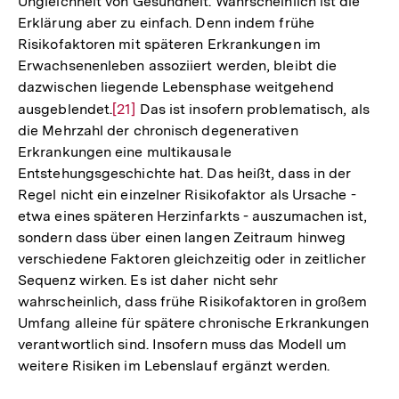
Ungleichheit von Gesundheit. Wahrscheinlich ist die
Erklärung aber zu einfach. Denn indem frühe
Risikofaktoren mit späteren Erkrankungen im
Erwachsenenleben assoziiert werden, bleibt die
dazwischen liegende Lebensphase weitgehend
ausgeblendet.
Zur
[21]
Das ist insofern problematisch, als
die Mehrzahl der chronisch degenerativen
Auflösung
Erkrankungen eine multikausale
der
Entstehungsgeschichte hat. Das heißt, dass in der
Fußnote
Regel nicht ein einzelner Risikofaktor als Ursache -
etwa eines späteren Herzinfarkts - auszumachen ist,
sondern dass über einen langen Zeitraum hinweg
verschiedene Faktoren gleichzeitig oder in zeitlicher
Sequenz wirken. Es ist daher nicht sehr
wahrscheinlich, dass frühe Risikofaktoren in großem
Umfang alleine für spätere chronische Erkrankungen
verantwortlich sind. Insofern muss das Modell um
weitere Risiken im Lebenslauf ergänzt werden.