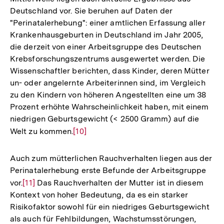
Fußnote
Deutschland vor. Sie beruhen auf Daten der
"Perinatalerhebung": einer amtlichen Erfassung aller
Krankenhausgeburten in Deutschland im Jahr 2005,
die derzeit von einer Arbeitsgruppe des Deutschen
Krebsforschungszentrums ausgewertet werden. Die
Wissenschaftler berichten, dass Kinder, deren Mütter
un- oder angelernte Arbeiterinnen sind, im Vergleich
zu den Kindern von höheren Angestellten eine um 38
Prozent erhöhte Wahrscheinlichkeit haben, mit einem
niedrigen Geburtsgewicht (< 2500 Gramm) auf die
Welt zu kommen.
Zur
[10]
Auflösung
der
Auch zum mütterlichen Rauchverhalten liegen aus der
Fußnote
Perinatalerhebung erste Befunde der Arbeitsgruppe
vor.
Zur
[11]
Das Rauchverhalten der Mutter ist in diesem
Kontext von hoher Bedeutung, da es ein starker
Auflösung
Risikofaktor sowohl für ein niedriges Geburtsgewicht
der
als auch für Fehlbildungen, Wachstumsstörungen,
Fußnote