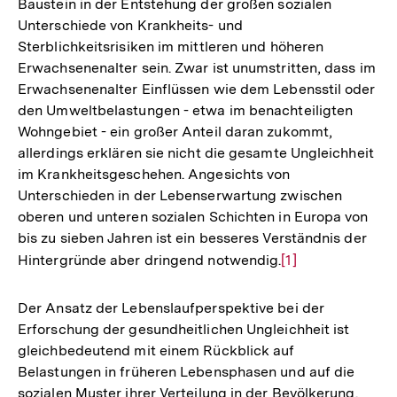
Baustein in der Entstehung der großen sozialen
Unterschiede von Krankheits- und
Sterblichkeitsrisiken im mittleren und höheren
Erwachsenenalter sein. Zwar ist unumstritten, dass im
Erwachsenenalter Einflüssen wie dem Lebensstil oder
den Umweltbelastungen - etwa im benachteiligten
Wohngebiet - ein großer Anteil daran zukommt,
allerdings erklären sie nicht die gesamte Ungleichheit
im Krankheitsgeschehen. Angesichts von
Unterschieden in der Lebenserwartung zwischen
oberen und unteren sozialen Schichten in Europa von
bis zu sieben Jahren ist ein besseres Verständnis der
Hintergründe aber dringend notwendig.
Zur
[1]
Auflösung
der
Der Ansatz der Lebenslaufperspektive bei der
Fußnote
Erforschung der gesundheitlichen Ungleichheit ist
gleichbedeutend mit einem Rückblick auf
Belastungen in früheren Lebensphasen und auf die
sozialen Muster ihrer Verteilung in der Bevölkerung.