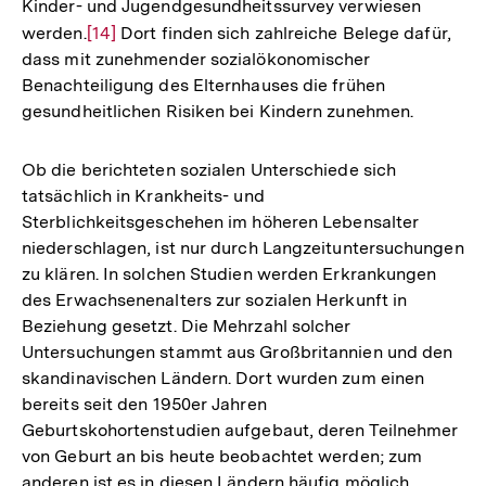
Kinder- und Jugendgesundheitssurvey verwiesen
werden.
Zur
[14]
Dort finden sich zahlreiche Belege dafür,
dass mit zunehmender sozialökonomischer
Auflösung
Benachteiligung des Elternhauses die frühen
der
gesundheitlichen Risiken bei Kindern zunehmen.
Fußnote
Ob die berichteten sozialen Unterschiede sich
tatsächlich in Krankheits- und
Sterblichkeitsgeschehen im höheren Lebensalter
niederschlagen, ist nur durch Langzeituntersuchungen
zu klären. In solchen Studien werden Erkrankungen
des Erwachsenenalters zur sozialen Herkunft in
Beziehung gesetzt. Die Mehrzahl solcher
Untersuchungen stammt aus Großbritannien und den
skandinavischen Ländern. Dort wurden zum einen
bereits seit den 1950er Jahren
Geburtskohortenstudien aufgebaut, deren Teilnehmer
von Geburt an bis heute beobachtet werden; zum
anderen ist es in diesen Ländern häufig möglich,