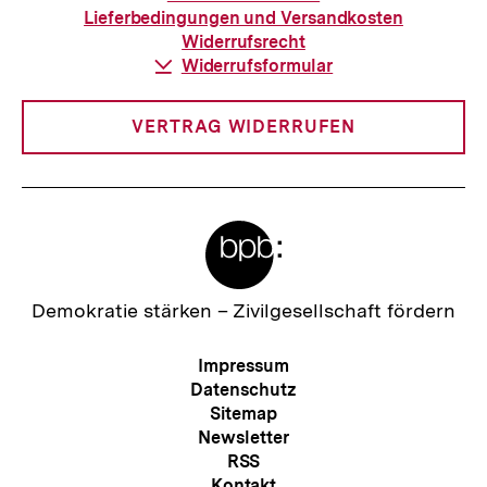
Bestellung
Lieferbedingungen und Versandkosten
Widerrufsrecht
Download-
Widerrufsformular
Link:
VERTRAG WIDERRUFEN
Meta-
Links
Zur
Demokratie stärken –
Zivilgesellschaft fördern
Startseite
der
Meta-
Impressum
bpb
Navigation
Datenschutz
Sitemap
Newsletter
RSS
Zum
Kontakt
Seite