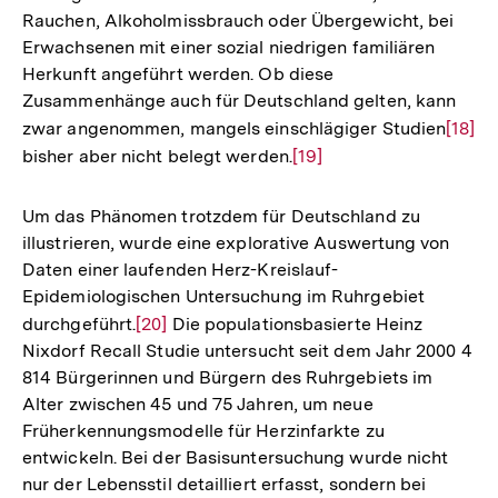
Rauchen, Alkoholmissbrauch oder Übergewicht, bei
Erwachsenen mit einer sozial niedrigen familiären
Herkunft angeführt werden. Ob diese
Zusammenhänge auch für Deutschland gelten, kann
zwar angenommen, mangels einschlägiger Studien
Zur
[18]
bisher aber nicht belegt werden.
Zur
[19]
Auflö
Auflösung
der
der
Fußno
Um das Phänomen trotzdem für Deutschland zu
Fußnote
illustrieren, wurde eine explorative Auswertung von
Daten einer laufenden Herz-Kreislauf-
Epidemiologischen Untersuchung im Ruhrgebiet
durchgeführt.
Zur
[20]
Die populationsbasierte Heinz
Nixdorf Recall Studie untersucht seit dem Jahr 2000 4
Auflösung
814 Bürgerinnen und Bürgern des Ruhrgebiets im
der
Alter zwischen 45 und 75 Jahren, um neue
Fußnote
Früherkennungsmodelle für Herzinfarkte zu
entwickeln. Bei der Basisuntersuchung wurde nicht
nur der Lebensstil detailliert erfasst, sondern bei