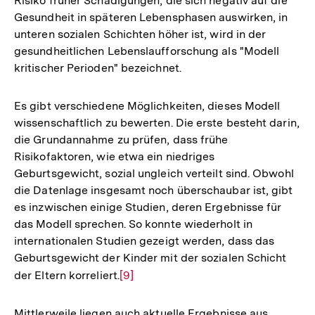
Risiko früher Schädigungen, die sich negativ auf die
Gesundheit in späteren Lebensphasen auswirken, in
unteren sozialen Schichten höher ist, wird in der
gesundheitlichen Lebenslaufforschung als "Modell
kritischer Perioden" bezeichnet.
Es gibt verschiedene Möglichkeiten, dieses Modell
wissenschaftlich zu bewerten. Die erste besteht darin,
die Grundannahme zu prüfen, dass frühe
Risikofaktoren, wie etwa ein niedriges
Geburtsgewicht, sozial ungleich verteilt sind. Obwohl
die Datenlage insgesamt noch überschaubar ist, gibt
es inzwischen einige Studien, deren Ergebnisse für
das Modell sprechen. So konnte wiederholt in
internationalen Studien gezeigt werden, dass das
Geburtsgewicht der Kinder mit der sozialen Schicht
der Eltern korreliert.
Zur
[9]
Auflösung
der
Mittlerweile liegen auch aktuelle Ergebnisse aus