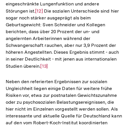
eingeschränkte Lungenfunktion und andere
Störungen ist.
Zur
[12]
Die sozialen Unterschiede sind hier
sogar noch stärker ausgeprägt als beim
Auflösung
Geburtsgewicht: Sven Schneider und Kollegen
der
berichten, dass über 20 Prozent der un- und
Fußnote
angelernten Arbeiterinnen während der
Schwangerschaft rauchen, aber nur 3,9 Prozent der
höheren Angestellten. Dieses Ergebnis stimmt - auch
in seiner Deutlichkeit - mit jenen aus internationalen
Studien überein.
Zur
[13]
Auflösung
der
Neben den referierten Ergebnissen zur sozialen
Fußnote
Ungleichheit liegen einige Daten für weitere frühe
Risiken vor, etwa zur postnatalen Gewichtszunahme
oder zu psychosozialen Belastungsereignissen, die
hier nicht im Einzelnen vorgestellt werden sollen. Als
interessante und aktuelle Quelle für Deutschland kann
auf den vom Robert-Koch-Institut koordinierten