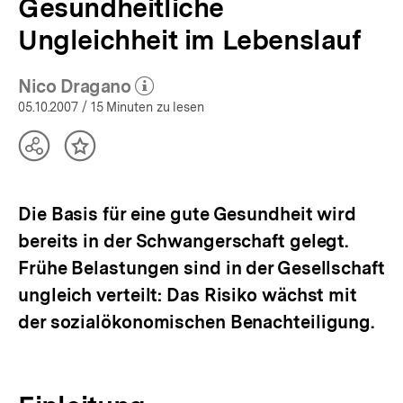
Gesundheitliche
Ungleichheit im Lebenslauf
Nico Dragano
(Mehr zum Autor)
öffnen
05.10.2007
/ 15 Minuten zu lesen
Teilen
Inhalt
Optionen
merken
anzeigen
Die Basis für eine gute Gesundheit wird
bereits in der Schwangerschaft gelegt.
Frühe Belastungen sind in der Gesellschaft
ungleich verteilt: Das Risiko wächst mit
der sozialökonomischen Benachteiligung.