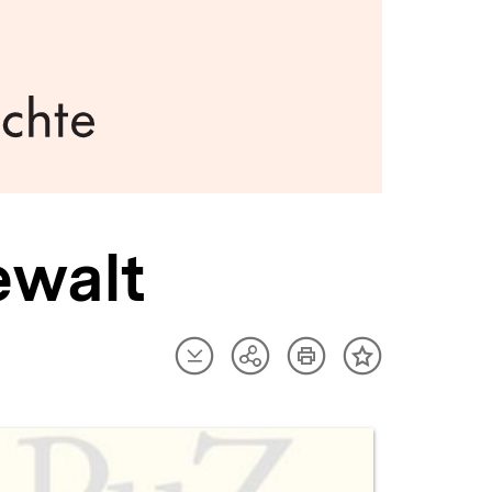
ewalt
Artikel
Artikel
Teilen
Inhalt
herunterladen
drucken
Optionen
merken
anzeigen
uktvorschau