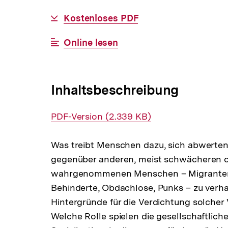
BESTELLBAR
Download-
Kostenloses PDF
Link:
Interner
Online lesen
Link:
Inhaltsbeschreibung
Interner
PDF-Version (2.339 KB)
Link:
Was treibt Menschen dazu, sich abwertend
gegenüber anderen, meist schwächeren o
wahrgenommenen Menschen – Migranten,
Behinderte, Obdachlose, Punks – zu verha
Hintergründe für die Verdichtung solcher
Welche Rolle spielen die gesellschaftl