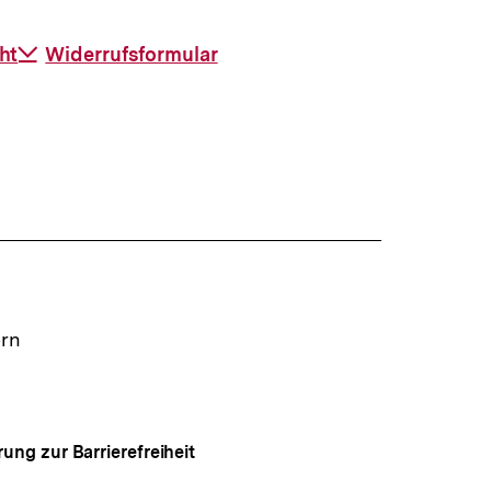
ht
Download-
Widerrufsformular
Link:
ern
rung zur Barrierefreiheit