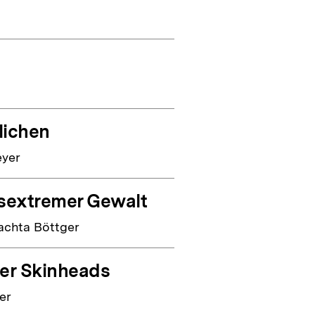
lichen
eyer
tsextremer Gewalt
achta Böttger
mer Skinheads
er