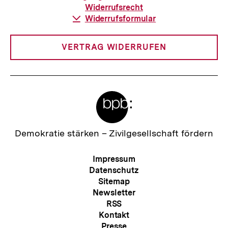
Widerrufsrecht
Download-
Widerrufsformular
Link:
VERTRAG WIDERRUFEN
Meta-
Links
Zur
Demokratie stärken –
Zivilgesellschaft fördern
Startseite
der
Meta-
Impressum
bpb
Navigation
Datenschutz
Sitemap
Newsletter
RSS
Kontakt
Presse