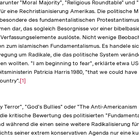
arunter "Moral Majority", "Religious Roundtable" und "
 für eine Rechristianisierung Amerikas. Die politische M
sbesondere des fundamentalistischen Protestantismus 
en dar, das sogleich Besorgnisse vor einer bibelbasi
er Verfassungselemente auslöste. Nicht wenige Beobac
len zum islamischen Fundamentalismus. Es handele sic
ewegung um Radikale, die das politische System veränd
ten wollten. "I am beginning to fear", erklärte etwa U
tsministerin Patricia Harris 1980, "that we could have
ountry".
Zur
[1]
Auflösung
der
y Terror", "God's Bullies" oder "The Anti-Americanism 
Fußnote
 die kritische Bewertung des politisierten "Fundamenta
d während die einen seine weitere Radikalisierung fü
ichts seiner extrem konservativen Agenda nur eine k