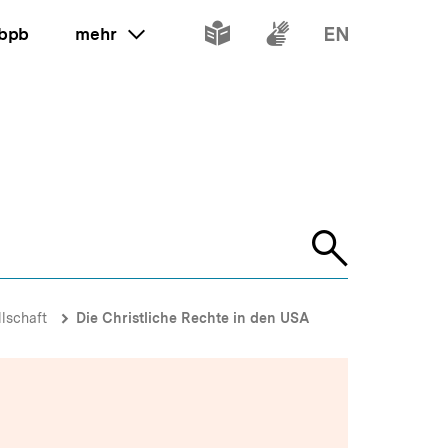
Inhalte
Inhalte
Inhalte
 bpb
mehr
ein oder ausklappen
in
in
in
leichter
Gebärdenspr
Englisch
Sprache
Suche
öffnen
llschaft
Die Christliche Rechte in den USA