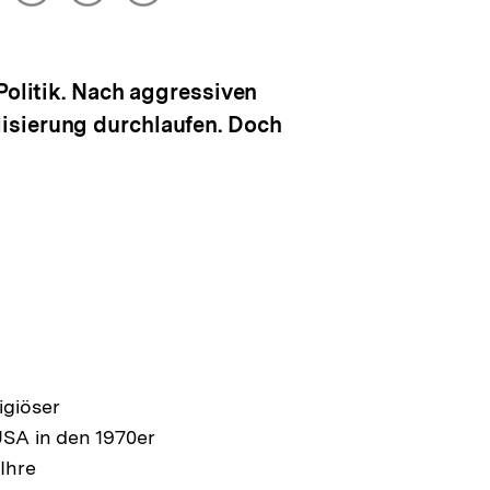
drucken
Optionen
merken
anzeigen
Politik. Nach aggressiven
isierung durchlaufen. Doch
igiöser
USA in den 1970er
Ihre