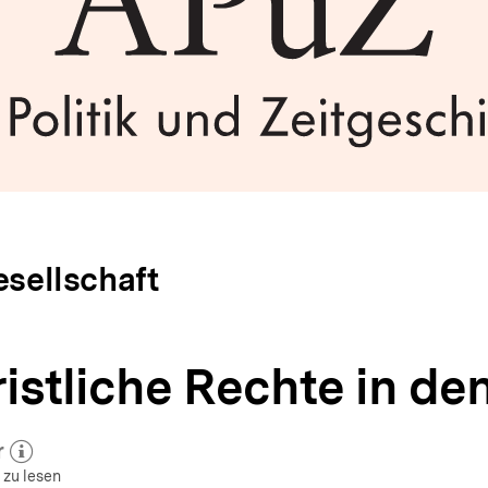
esellschaft
ristliche Rechte in d
r
 zum Autor)
öffnen
 zu lesen