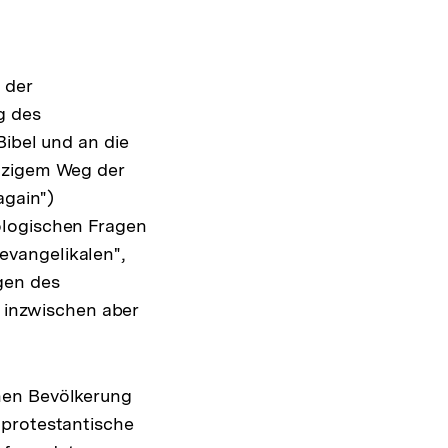
 der
g des
Bibel und an die
inzigem Weg der
again")
ologischen Fragen
evangelikalen",
gen des
r
inzwischen aber
flösung
r
ßnote
hen Bevölkerung
 protestantische