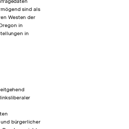
Umfragedaten
ermögend sind als
ren Westen der
Oregon in
tellungen in
weitgehend
inksliberaler
ten
 und bürgerlicher