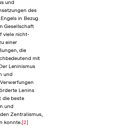
us und
 Umsetzungen des
 Engels in Bezug
n Gesellschaft
viele nicht-
u einer
ßungen, die
eichbedeutend mit
 Der Leninismus
in und
r Verwerfungen
förderte Lenins
t die beste
en und
den Zentralismus,
n konnte.
Zur
[2]