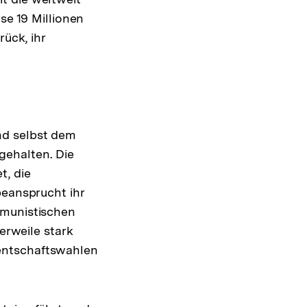
se 19 Millionen
rück, ihr
nd selbst dem
gehalten. Die
t, die
beansprucht ihr
mmunistischen
lerweile stark
entschaftswahlen