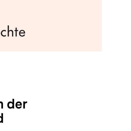
n der
d