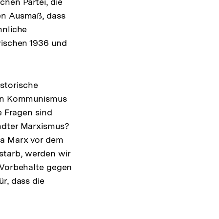
hen Partei, die
hen Ausmaß, dass
hnliche
wischen 1936 und
storische
 den Kommunismus
e Fragen sind
andter Marxismus?
Da Marx vor dem
starb, werden wir
s Vorbehalte gegen
r, dass die