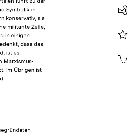
teien führt zu der
nd Symbolik in
rn konservativ, sie
Konta
e militante Zelle,
0
d in einigen
edenkt, dass das
Merklist
ansehen
, ist es
0
Artik
im
em Marxismus-
Shop-
t. Im Übrigen ist
Warenko
d.
ansehen
 gegründeten