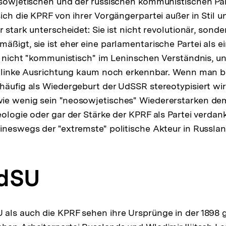
der
 sowjetischen und der russischen kommunistischen Par
Fußnote
sich die KPRF von ihrer Vorgängerpartei außer in Stil u
r stark unterscheidet: Sie ist nicht revolutionär, sonde
ßigt, sie ist eher eine parlamentarische Partei als ein
er nicht "kommunistisch" im Leninschen Verständnis, un
re linke Ausrichtung kaum noch erkennbar. Wenn man b
häufig als Wiedergeburt der UdSSR stereotypisiert wird
ie wenig sein "neosowjetisches" Wiedererstarken d
ologie oder gar der Stärke der KPRF als Partei verdank
ineswegs der "extremste" politische Akteur in Russlan
PdSU
 als auch die KPRF sehen ihre Ursprünge in der 1898