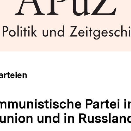
arteien
mmunistische Partei i
union und in Russlan