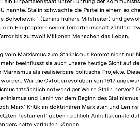
 ein Einparteienstaat unter Führung der Kommunistisc
U nannte. Stalin schwächte die Partei in einem solc
te Bolschewiki" (Lenins frühere Mitstreiter) und gewö
zu den Hauptopfern seiner Terrorherrschaft zählten; z
Terror bis zu zwölf Millionen Menschen das Leben.
ng vom Marxismus zum Stalinismus kommt nicht nur hi
lmehr beeinflusst sie auch unsere heutige Sicht auf
 Marxismus als realisierbare politische Projekte. Dies
rt worden. War die Oktoberrevolution von 1917 angew
ismus tatsächlich notwendiger Weise Stalin hervor? 
ninismus und Lenin vor dem Beginn des Stalinismus 
Doch Marx' Kritik an doktrinären Marxisten und Lenin
"letzten Testament" geben reichlich Anhaltspunkte dafü
anders hätte verlaufen können.