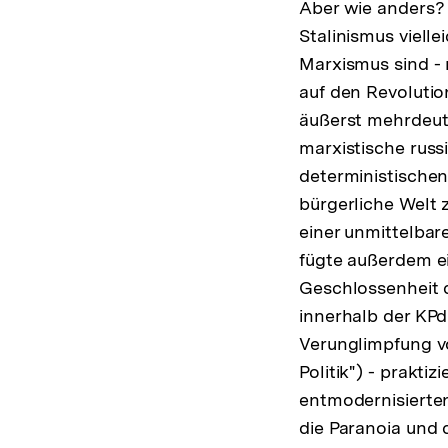
Aber wie anders?
Stalinismus viell
Marxismus sind - 
auf den Revolutio
äußerst mehrdeuti
marxistische russ
deterministischen
bürgerliche Welt 
einer unmittelbar
fügte außerdem ei
Geschlossenheit d
innerhalb der KPd
Verunglimpfung vo
Politik") - prakti
entmodernisierte
die Paranoia und 