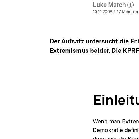
Luke March
(Mehr zu
öffn
10.11.2008
/ 17 Minuten
Der Aufsatz untersucht die En
Extremismus beider. Die KPRF 
Einlei
Wenn man Extremi
Demokratie defini
dann war die Komm