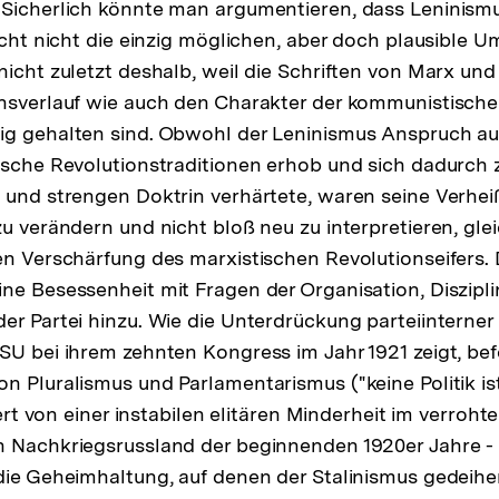
 Sicherlich könnte man argumentieren, dass Leninism
eicht nicht die einzig möglichen, aber doch plausible
nicht zuletzt deshalb, weil die Schriften von Marx und
nsverlauf wie auch den Charakter der kommunistische
g gehalten sind. Obwohl der Leninismus Anspruch auf 
ische Revolutionstraditionen erhob und sich dadurch z
 und strengen Doktrin verhärtete, waren seine Verhei
zu verändern und nicht bloß neu zu interpretieren, gl
en Verschärfung des marxistischen Revolutionseifers.
ne Besessenheit mit Fragen der Organisation, Diszipl
er Partei hinzu. Wie die Unterdrückung parteiinterne
SU bei ihrem zehnten Kongress im Jahr 1921 zeigt, be
n Pluralismus und Parlamentarismus ("keine Politik is
ziert von einer instabilen elitären Minderheit im verroht
n Nachkriegsrussland der beginnenden 1920er Jahre - 
die Geheimhaltung, auf denen der Stalinismus gedeihe