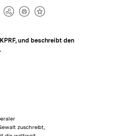
Artikel
Teilen
Inhalt
drucken
Optionen
merken
anzeigen
 KPRF, und beschreibt den
.
eraler
Gewalt zuschreibt,
t die weltweit