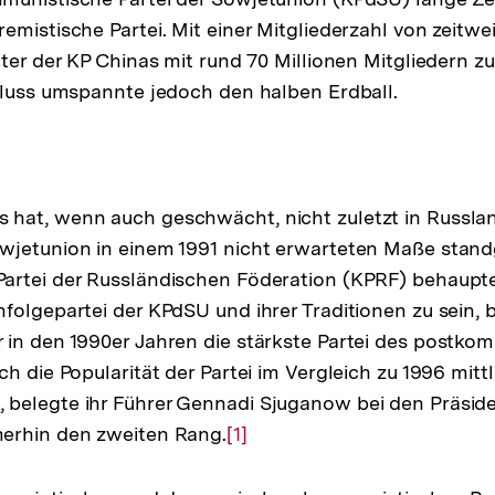
mistische Partei. Mit einer Mitgliederzahl von zeitwei
ter der KP Chinas mit rund 70 Millionen Mitgliedern zu
fluss umspannte jedoch den halben Erdball.
hat, wenn auch geschwächt, nicht zuletzt in Russla
wjetunion in einem 1991 nicht erwarteten Maße stand
artei der Russländischen Föderation (KPRF) behaupte
folgepartei der KPdSU und ihrer Traditionen zu sein, 
in den 1990er Jahren die stärkste Partei des postko
h die Popularität der Partei im Vergleich zu 1996 mitt
belegte ihr Führer Gennadi Sjuganow bei den Präsid
erhin den zweiten Rang.
Zur
[1]
Auflösung