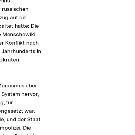
nins
r russischen
ug auf die
altet hatte: Die
ie Menschewiki
r Konflikt nach
 Jahrhunderts in
mokraten
Marxismus über
 System hervor,
, für
engesetzt war.
e, und der Staat
mpolizei. Die