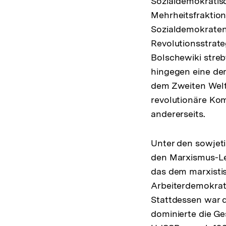
Sozialdemokratisc
Mehrheitsfraktion
Sozialdemokraten
Revolutionsstrate
Bolschewiki streb
hingegen eine dem
dem Zweiten Weltk
revolutionäre Ko
andererseits.
Unter den sowjet
den Marxismus-Len
das dem marxisti
Arbeiterdemokrat
Stattdessen war d
dominierte die Ge