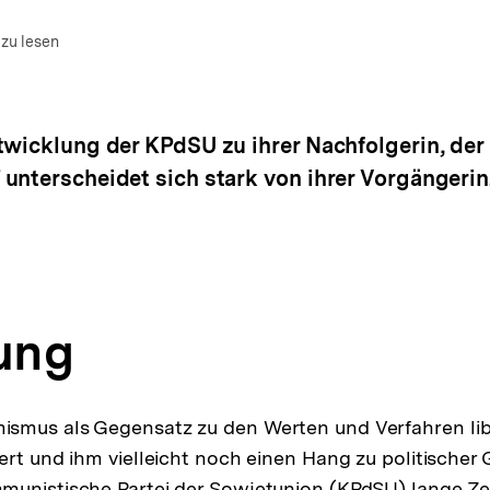
m Autor)
en
 zu lesen
twicklung der KPdSU zu ihrer Nachfolgerin, der
unterscheidet sich stark von ihrer Vorgängerin
tung
smus als Gegensatz zu den Werten und Verfahren lib
ert und ihm vielleicht noch einen Hang zu politischer 
unistische Partei der Sowjetunion (KPdSU) lange Zei