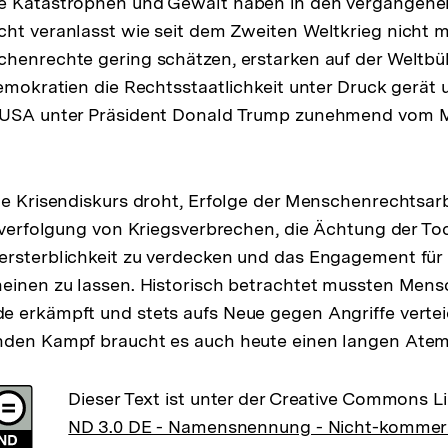
e Katastrophen und Gewalt haben in den vergangenen
ht veranlasst wie seit dem Zweiten Weltkrieg nicht m
chenrechte gering schätzen, erstarken auf der Weltb
Demokratien die Rechtsstaatlichkeit unter Druck gerät 
 USA unter Präsident Donald Trump zunehmend vom Mu
te Krisendiskurs droht, Erfolge der Menschenrechtsar
afverfolgung von Kriegsverbrechen, die Ächtung der To
ersterblichkeit zu verdecken und das Engagement fü
heinen zu lassen. Historisch betrachtet mussten Men
 erkämpft und stets aufs Neue gegen Angriffe vertei
nden Kampf braucht es auch heute einen langen Atem
Dieser Text ist unter der Creative Commons L
ND 3.0 DE - Namensnennung - Nicht-kommerzi