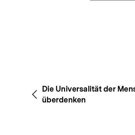
Inhaltsnavigation
Inhaltsnavig
Die Universalität der Me
überdenken