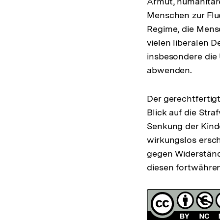
Armut, humanitär
Menschen zur Fluc
Regime, die Mens
vielen liberalen 
insbesondere die
abwenden.
Der gerechtfertig
Blick auf die Str
Senkung der Kind
wirkungslos ersc
gegen Widerstände
diesen fortwähre
Fussnoten
Lizenz