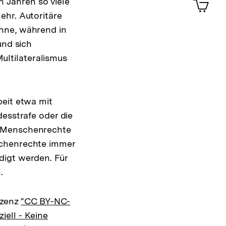
 Jahren so viele
im
ehr. Autoritäre
Shop-
ühne, während in
Warenko
ansehen
und sich
ltilateralismus
beit etwa mit
desstrafe oder die
r Menschenrechte
schenrechte immer
digt werden. Für
.
izenz
"CC BY-NC-
ell - Keine