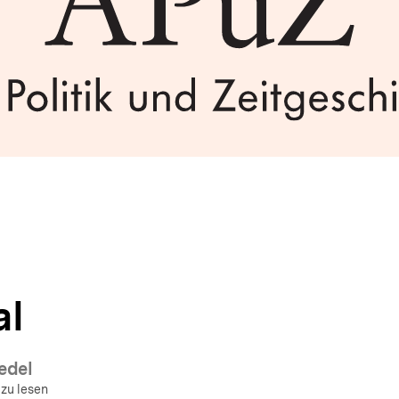
al
edel
 zu lesen