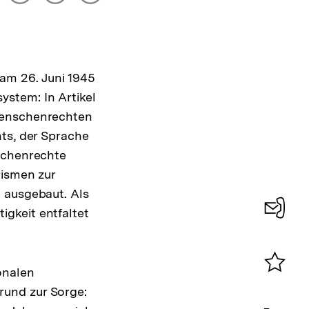
drucken
Optionen
merken
anzeigen
 am 26. Juni 1945
stem: In Artikel
 Menschenrechten
hts, der Sprache
nschenrechte
nismen zur
 ausgebaut. Als
gkeit entfaltet
Konta
0
onalen
Merklist
rund zur Sorge:
ansehen
0
Artik