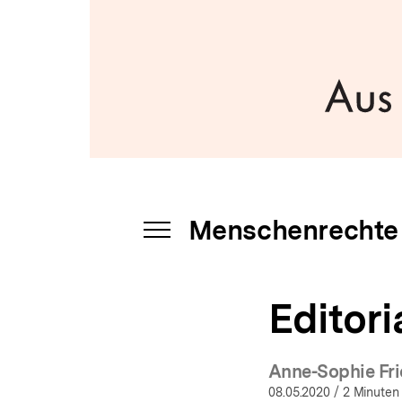
a
t
i
o
n
Menschenrechte
INHALTSNAVIGATION
ÖFFNEN
Editori
Anne-Sophie Fri
08.05.2020
/ 2 Minuten