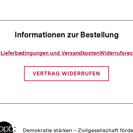
Informationen zur Bestellung
Informationen
r
Lieferbedingungen und Versandkosten
Widerrufsrec
zur
Bestellung
VERTRAG WIDERRUFEN
Zur
Demokratie stärken –
Zivilgesellschaft förd
Startseite