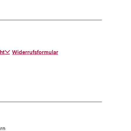
ht
Download-
Widerrufsformular
Link:
ern