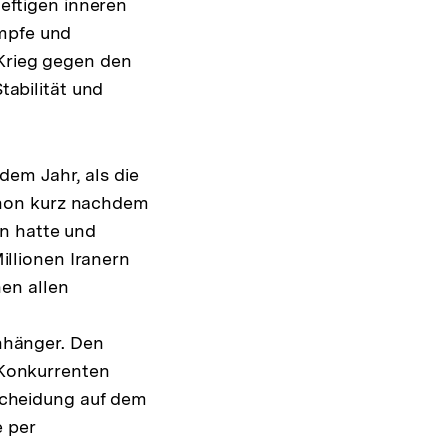
heftigen inneren
ämpfe und
 Krieg gegen den
tabilität und
dem Jahr, als die
chon kurz nachdem
n hatte und
llionen Iranern
en allen
h
nhänger. Den
e Konkurrenten
tscheidung auf dem
e per