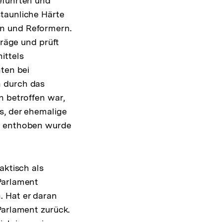
eführten und
taunliche Härte
en und Reformern.
träge und prüft
ittels
nten bei
n durch das
n betroffen war,
s, der ehemalige
es enthoben wurde
raktisch als
Parlament
. Hat er daran
Parlament zurück.