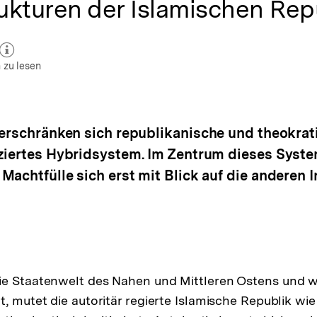
kturen der Islamischen Repu
zum Autor)
öffnen
 zu lesen
verschränken sich republikanische und theokrat
ziertes Hybridsystem. Im Zentrum dieses Syste
achtfülle sich erst mit Blick auf die anderen In
e Staatenwelt des Nahen und Mittleren Ostens und wie
, mutet die autoritär regierte Islamische Republik wie 