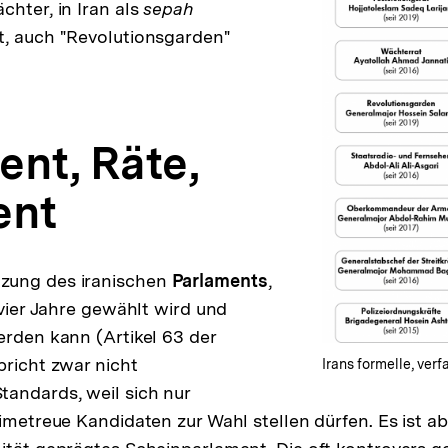
chter, in Iran als
sepah
t, auch "Revolutionsgarden"
ent, Räte,
ent
zung des iranischen
Parlaments
,
 vier Jahre gewählt wird und
erden kann (Artikel 63 der
pricht zwar nicht
Irans formelle, ver
andards, weil sich nur
gimetreue Kandidaten zur Wahl stellen dürfen. Es ist a