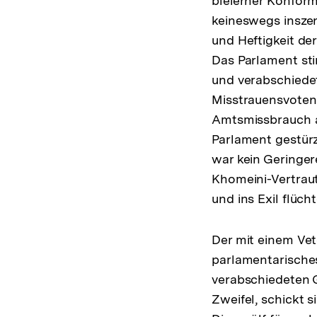
bleierner Konform
keineswegs inszen
und Heftigkeit d
Das Parlament stim
und verabschiedet
Misstrauensvoten 
Amtsmissbrauch a
Parlament gestürz
war kein Geringer
Khomeini-Vertrau
und ins Exil flücht
Der mit einem Ve
parlamentarisches
verabschiedeten G
Zweifel, schickt 