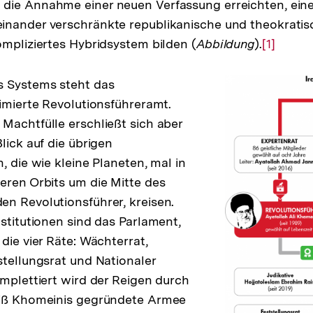
ie Annahme einer neuen Verfassung erreichten, einer
nander verschränkte republikanische und theokratisc
ompliziertes Hybridsystem bilden (
Abbildung
).
Zur
[1]
Auflösu
der
s Systems steht das
Fußnote
timierte Revolutionsführeramt.
Machtfülle erschließt sich aber
lick auf die übrigen
, die wie kleine Planeten, mal in
eren Orbits um die Mitte des
n Revolutionsführer, kreisen.
nstitutionen sind das Parlament,
die vier Räte: Wächterrat,
stellungsrat und Nationaler
omplettiert wird der Reigen durch
eiß Khomeinis gegründete Armee