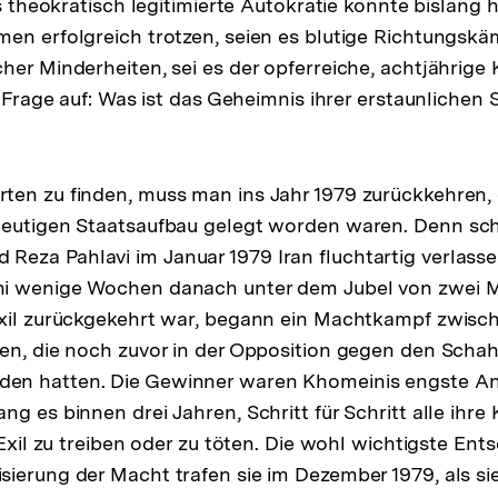
ns theokratisch legitimierte Autokratie konnte bislang 
en erfolgreich trotzen, seien es blutige Richtungsk
her Minderheiten, sei es der opferreiche, achtjährige
e Frage auf: Was ist das Geheimnis ihrer erstaunlichen S
en zu finden, muss man ins Jahr 1979 zurückkehren, 
heutigen Staatsaufbau gelegt worden waren. Denn s
eza Pahlavi im Januar 1979 Iran fluchtartig verlasse
i wenige Wochen danach unter dem Jubel von zwei Mi
xil zurückgekehrt war, begann ein Machtkampf zwisch
en, die noch zuvor in der Opposition gegen den Scha
en hatten. Die Gewinner waren Khomeinis engste A
ng es binnen drei Jahren, Schritt für Schritt alle ihr
 Exil zu treiben oder zu töten. Die wohl wichtigste En
ierung der Macht trafen sie im Dezember 1979, als si