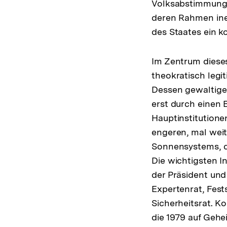
Volksabstimmung d
deren Rahmen inei
des Staates ein k
Im Zentrum diese
theokratisch legi
Dessen gewaltige 
erst durch einen B
Hauptinstitutionen
engeren, mal weit
Sonnensystems, de
Die wichtigsten I
der Präsident und 
Expertenrat, Fest
Sicherheitsrat. K
die 1979 auf Geh