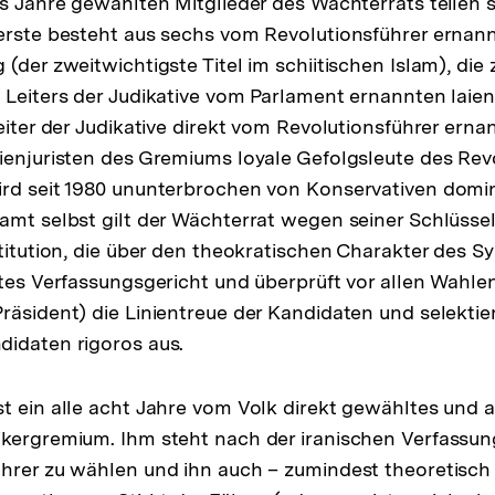
hs Jahre gewählten Mitglieder des Wächterrats teilen s
erste besteht aus sechs vom Revolutionsführer ernann
(der zweitwichtigste Titel im schiitischen Islam), die
 Leiters der Judikative vom Parlament ernannten laien
eiter der Judikative direkt vom Revolutionsführer ernan
ienjuristen des Gremiums loyale Gefolgsleute des Revo
ird seit 1980 ununterbrochen von Konservativen domi
amt selbst gilt der Wächterrat wegen seiner Schlüsse
stitution, die über den theokratischen Charakter des S
stes Verfassungsgericht und überprüft vor allen Wahle
räsident) die Linientreue der Kandidaten und selektie
idaten rigoros aus.
st ein alle acht Jahre vom Volk direkt gewähltes und 
kergremium. Ihm steht nach der iranischen Verfassun
hrer zu wählen und ihn auch – zumindest theoretisch 