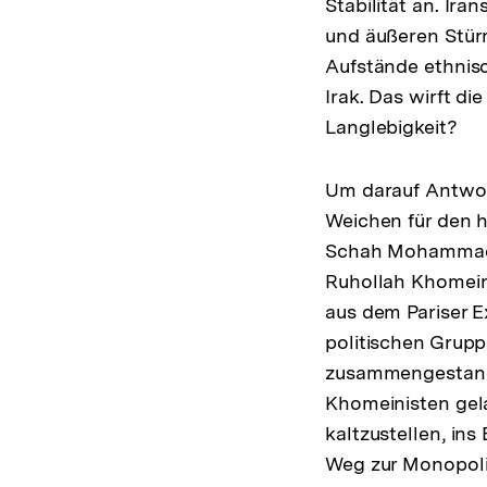
Stabilität an. Ira
und äußeren Stürm
Aufstände ethnisc
Irak. Das wirft di
Langlebigkeit?
Um darauf Antwort
Weichen für den 
Schah Mohammad R
Ruhollah Khomein
aus dem Pariser E
politischen Grupp
zusammengestand
Khomeinisten gela
kaltzustellen, ins
Weg zur Monopolis