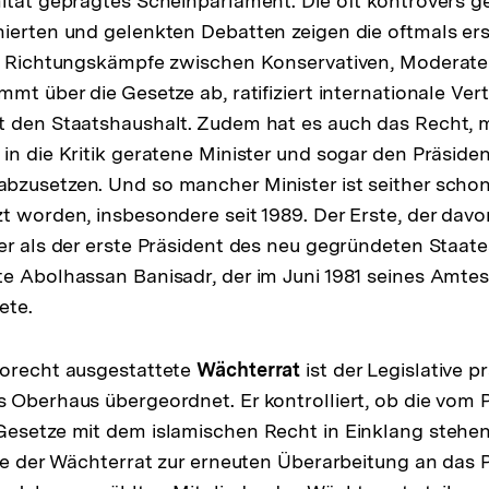
ität geprägtes Scheinparlament. Die oft kontrovers g
ierten und gelenkten Debatten zeigen die oftmals ers
er Richtungskämpfe zwischen Konservativen, Moderat
mt über die Gesetze ab, ratifiziert internationale Ver
 den Staatshaushalt. Zudem hat es auch das Recht, m
in die Kritik geratene Minister und sogar den Präside
bzusetzen. Und so mancher Minister ist seither scho
t worden, insbesondere seit 1989. Der Erste, der davo
er als der erste Präsident des neu gegründeten Staate
te Abolhassan Banisadr, der im Juni 1981 seines Amt
ete.
torecht ausgestattete
Wächterrat
ist der Legislative p
 Oberhaus übergeordnet. Er kontrolliert, ob die vom 
esetze mit dem islamischen Recht in Einklang stehen
sie der Wächterrat zur erneuten Überarbeitung an das 