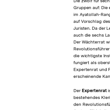
Die zwölf für sec
Gruppen auf: Die 
im Ayatollah-Rang 
auf Vorschlag des
Juristen. Da der L
auch die sechs La
Der Wächterrat w
Revolutionsführer
die wichtigste In
fungiert als ober
Expertenrat und P
erscheinende Kand
Der
Expertenrat
i
bestehendes Kleri
den Revolutionsfü