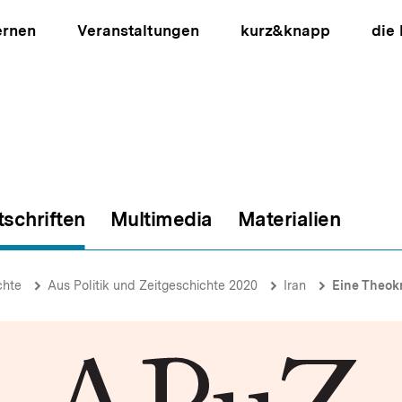
ernen
Veranstaltungen
kurz&knapp
die
tschriften
Multimedia
Materialien
ion
chte
Aus Politik und Zeitgeschichte 2020
Iran
Eine Theokratie hi