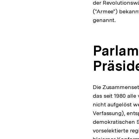
der Revolutionswä
("Armee") bekann
genannt.
Parlam
Präsid
Die Zusammenset
das seit 1980 alle
nicht aufgelöst w
Verfassung), ents
demokratischen St
vorselektierte re