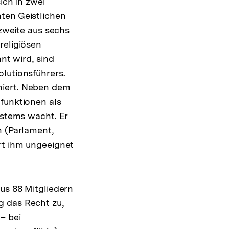
ich in zwei
ten Geistlichen
 zweite aus sechs
religiösen
nt wird, sind
lutionsführers.
niert. Neben dem
lfunktionen als
ystems wacht. Er
n (Parlament,
rt ihm ungeeignet
aus 88 Mitgliedern
g das Recht zu,
– bei