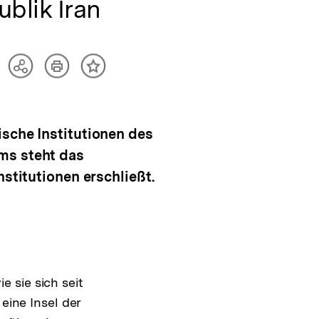
blik Iran
Artikel
Teilen
Inhalt
drucken
Optionen
merken
anzeigen
ische Institutionen des
ms steht das
stitutionen erschließt.
 sie sich seit
eine Insel der