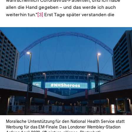
wahrscheinlich Coronavirus-Patienten, und ich habe
allen die Hand gegeben – und das werde ich auch
weiterhin tun."
Zur
[3]
Erst Tage später verstanden die
Auflösung
der
Fußnote
Moralische Unterstützung für den National Health Service statt
Werbung für das EM-Finale: Das Londoner Wembley-Stadion