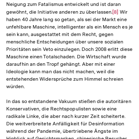
Neigung zum Fatalismus entwickelt und ist daran
gewöhnt, die Initiative anderen zu überlassen.
Zur
[8]
Wir
haben 40 Jahre lang so getan, als sei der Markt eine
Auflösung
unfehlbare Maschine, intelligenter als ein Mensch es je
der
sein kann, ausgestattet mit dem Recht, gegen
Fußnote
menschliche Entscheidungen über unsere sozialen
Prioritäten sein Veto einzulegen. Doch 2008 erlitt diese
Maschine einen Totalschaden. Die Wirtschaft wurde
daraufhin an den Tropf gehängt. Aber mit einer
Ideologie kann man das nicht machen, weil die
entstehenden Widersprüche zum Himmel schreien
würden.
In das so entstandene Vakuum stießen die autoritären
Konservativen, die Rechtspopulisten sowie eine
radikale Linke, die aber nach kurzer Zeit scheiterte.
Die weitverbreitete Anfälligkeit für Desinformation
während der Pandemie, übertriebene Ängste im
Hinblick auf Gesichtsmasken, chinesische Besucher