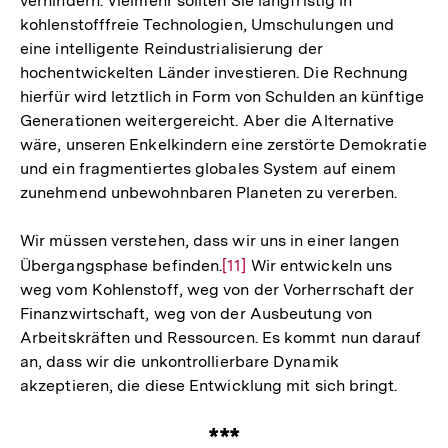
verhindern. Vielmehr sollten Sie langfristig in
kohlenstofffreie Technologien, Umschulungen und
eine intelligente Reindustrialisierung der
hochentwickelten Länder investieren. Die Rechnung
hierfür wird letztlich in Form von Schulden an künftige
Generationen weitergereicht. Aber die Alternative
wäre, unseren Enkelkindern eine zerstörte Demokratie
und ein fragmentiertes globales System auf einem
zunehmend unbewohnbaren Planeten zu vererben.
Wir müssen verstehen, dass wir uns in einer langen
Übergangsphase befinden.
Zur
[11]
Wir entwickeln uns
weg vom Kohlenstoff, weg von der Vorherrschaft der
Auflösung
Finanzwirtschaft, weg von der Ausbeutung von
der
Arbeitskräften und Ressourcen. Es kommt nun darauf
Fußnote
an, dass wir die unkontrollierbare Dynamik
akzeptieren, die diese Entwicklung mit sich bringt.
***