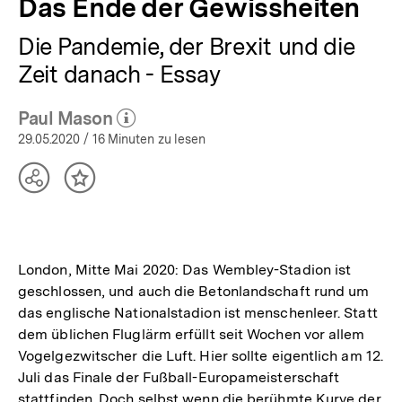
Das Ende der Gewissheiten
Die Pandemie, der Brexit und die
Zeit danach - Essay
Paul Mason
(Mehr zum Autor)
öffnen
29.05.2020
/ 16 Minuten zu lesen
Teilen
Inhalt
Optionen
merken
anzeigen
London, Mitte Mai 2020: Das Wembley-Stadion ist
geschlossen, und auch die Betonlandschaft rund um
das englische Nationalstadion ist menschenleer. Statt
dem üblichen Fluglärm erfüllt seit Wochen vor allem
Vogelgezwitscher die Luft. Hier sollte eigentlich am 12.
Juli das Finale der Fußball-Europameisterschaft
stattfinden. Doch selbst wenn die berühmte Kurve der