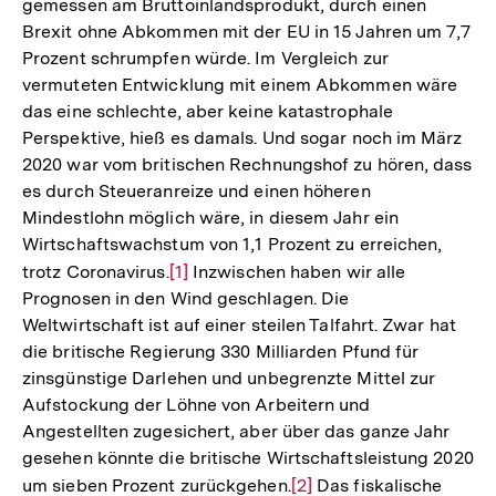
gemessen am Bruttoinlandsprodukt, durch einen
Brexit ohne Abkommen mit der EU in 15 Jahren um 7,7
Prozent schrumpfen würde. Im Vergleich zur
vermuteten Entwicklung mit einem Abkommen wäre
das eine schlechte, aber keine katastrophale
Perspektive, hieß es damals. Und sogar noch im März
2020 war vom britischen Rechnungshof zu hören, dass
es durch Steueranreize und einen höheren
Mindestlohn möglich wäre, in diesem Jahr ein
Wirtschaftswachstum von 1,1 Prozent zu erreichen,
trotz Coronavirus.
Zur
[1]
Inzwischen haben wir alle
Prognosen in den Wind geschlagen. Die
Auflösung
Weltwirtschaft ist auf einer steilen Talfahrt. Zwar hat
der
die britische Regierung 330 Milliarden Pfund für
Fußnote
zinsgünstige Darlehen und unbegrenzte Mittel zur
Aufstockung der Löhne von Arbeitern und
Angestellten zugesichert, aber über das ganze Jahr
gesehen könnte die britische Wirtschaftsleistung 2020
um sieben Prozent zurückgehen.
Zur
[2]
Das fiskalische