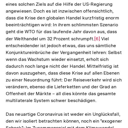
eines solchen Ziels auf die Hilfe der US-Regierung
angewiesen. Doch es ist inzwischen offensichtlich,
dass die Krise den globalen Handel kurzfristig enorm
beeinträchtigen wird: In ihrem schlimmsten Szenario
geht die WTO für das laufende Jahr davon aus, dass
der Welthandel um 32 Prozent schrumpft.
Zur
[6]
Viel
entscheidender ist jedoch etwas, das uns sämtliche
Auflösung
Konjunktureinbrüche der Vergangenheit lehren: Selbst
der
wenn das Wachstum wieder einsetzt, erholt sich
Fußnote
dadurch noch lange nicht der Handel. Mittelfristig ist
davon auszugehen, dass diese Krise auf allen Ebenen
zu einer Neuordnung führt: Der Reiseverkehr wird sich
verändern, ebenso die Lieferketten und der Grad an
Offenheit der Märkte – all dies könnte das gesamte
multilaterale System schwer beschädigen.
Das neuartige Coronavirus ist weder ein Unglücksfall,
den wir isoliert betrachten können, noch ein "exogener
Schock": Im Zusammenspiel mit dem Klimawandel,