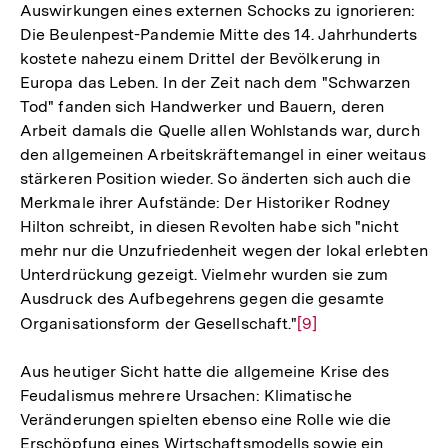
Auswirkungen eines externen Schocks zu ignorieren:
Die Beulenpest-Pandemie Mitte des 14. Jahrhunderts
kostete nahezu einem Drittel der Bevölkerung in
Europa das Leben. In der Zeit nach dem "Schwarzen
Tod" fanden sich Handwerker und Bauern, deren
Arbeit damals die Quelle allen Wohlstands war, durch
den allgemeinen Arbeitskräftemangel in einer weitaus
stärkeren Position wieder. So änderten sich auch die
Merkmale ihrer Aufstände: Der Historiker Rodney
Hilton schreibt, in diesen Revolten habe sich "nicht
mehr nur die Unzufriedenheit wegen der lokal erlebten
Unterdrückung gezeigt. Vielmehr wurden sie zum
Ausdruck des Aufbegehrens gegen die gesamte
Organisationsform der Gesellschaft."
Zur
[9]
Auflösung
Aus heutiger Sicht hatte die allgemeine Krise des
der
Feudalismus mehrere Ursachen: Klimatische
Fußnote
Veränderungen spielten ebenso eine Rolle wie die
Erschöpfung eines Wirtschaftsmodells sowie ein