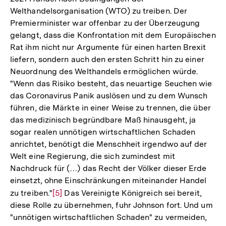
Welthandelsorganisation (WTO) zu treiben. Der
Premierminister war offenbar zu der Überzeugung
gelangt, dass die Konfrontation mit dem Europäischen
Rat ihm nicht nur Argumente für einen harten Brexit
liefern, sondern auch den ersten Schritt hin zu einer
Neuordnung des Welthandels ermöglichen würde.
"Wenn das Risiko besteht, das neuartige Seuchen wie
das Coronavirus Panik auslösen und zu dem Wunsch
führen, die Märkte in einer Weise zu trennen, die über
das medizinisch begründbare Maß hinausgeht, ja
sogar realen unnötigen wirtschaftlichen Schaden
anrichtet, benötigt die Menschheit irgendwo auf der
Welt eine Regierung, die sich zumindest mit
Nachdruck für (…) das Recht der Völker dieser Erde
einsetzt, ohne Einschränkungen miteinander Handel
zu treiben."
Zur
[5]
Das Vereinigte Königreich sei bereit,
diese Rolle zu übernehmen, fuhr Johnson fort. Und um
Auflösung
"unnötigen wirtschaftlichen Schaden" zu vermeiden,
der