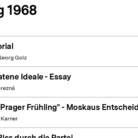
g 1968
rial
Georg Golz
atene Ideale - Essay
Brezná
"Prager Frühling" - Moskaus Entscheid
 Karner
Riss durch die Partei