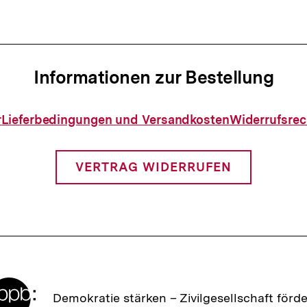
Informationen zur Bestellung
Informationen
r
Lieferbedingungen und Versandkosten
Widerrufsrec
zur
Bestellung
VERTRAG WIDERRUFEN
Zur
Demokratie stärken –
Zivilgesellschaft förd
Startseite