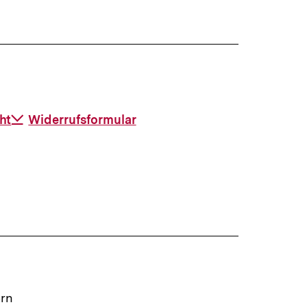
ht
Download-
Widerrufsformular
Link:
ern