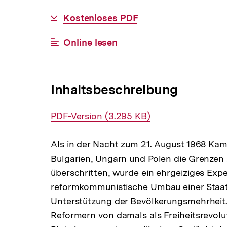
BESTELLBAR
Download-
Kostenloses PDF
Link:
Interner
Online lesen
Link:
Inhaltsbeschreibung
Interner
PDF-Version (3.295 KB)
Link:
Als in der Nacht zum 21. August 1968 Ka
Bulgarien, Ungarn und Polen die Grenzen
überschritten, wurde ein ehrgeiziges Ex
reformkommunistische Umbau einer Staat
Unterstützung der Bevölkerungsmehrheit.
Reformern von damals als Freiheitsrevol