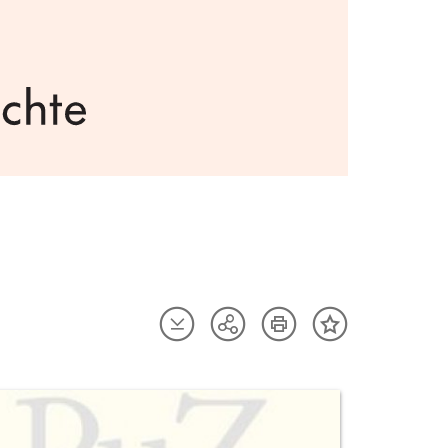
Artikel
Artikel
Teilen
Inhalt
herunterladen
drucken
Optionen
merken
anzeigen
uktvorschau