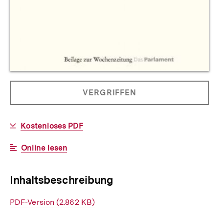
Allgemeine
PRODUKT
VERGRIFFEN
Informationen
NICHT
BESTELLBAR
Download-
Kostenloses PDF
Link:
Interner
Online lesen
Link:
Inhaltsbeschreibung
Interner
PDF-Version (2.862 KB)
Link: