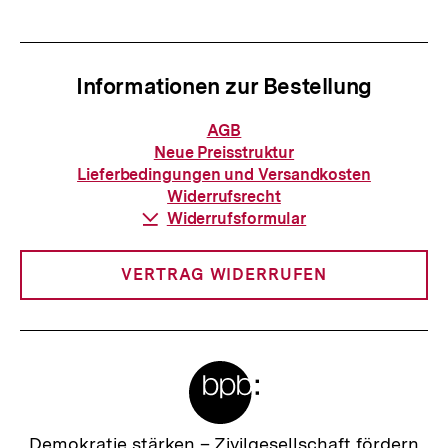
Informationen zur Bestellung
Informationen
AGB
zur
Neue Preisstruktur
Bestellung
Lieferbedingungen und Versandkosten
Widerrufsrecht
Download-
Widerrufsformular
Link:
VERTRAG WIDERRUFEN
Meta-
Links
Zur
Demokratie stärken –
Zivilgesellschaft fördern