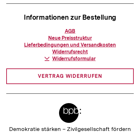
Informationen zur Bestellung
Informationen
AGB
zur
Neue Preisstruktur
Bestellung
Lieferbedingungen und Versandkosten
Widerrufsrecht
Download-
Widerrufsformular
Link:
VERTRAG WIDERRUFEN
Meta-
Links
Zur
Demokratie stärken –
Zivilgesellschaft fördern
Startseite