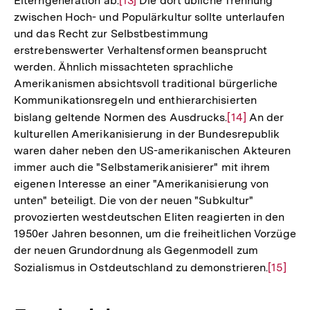
Elterngeneration ab.
Zur
[13]
Die dort übliche Trennung
zwischen Hoch- und Populärkultur sollte unterlaufen
Auflösung
und das Recht zur Selbstbestimmung
der
erstrebenswerter Verhaltensformen beansprucht
Fußnote
werden. Ähnlich missachteten sprachliche
Amerikanismen absichtsvoll traditional bürgerliche
Kommunikationsregeln und enthierarchisierten
bislang geltende Normen des Ausdrucks.
Zur
[14]
An der
kulturellen Amerikanisierung in der Bundesrepublik
Auflösung
waren daher neben den US-amerikanischen Akteuren
der
immer auch die "Selbstamerikanisierer" mit ihrem
Fußnote
eigenen Interesse an einer "Amerikanisierung von
unten" beteiligt. Die von der neuen "Subkultur"
provozierten westdeutschen Eliten reagierten in den
1950er Jahren besonnen, um die freiheitlichen Vorzüge
der neuen Grundordnung als Gegenmodell zum
Sozialismus in Ostdeutschland zu demonstrieren.
Zur
[15]
Auflösu
der