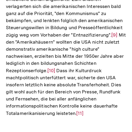
verlagerten sich die amerikanischen Interessen bald
ganz auf die Priorität, "den Kommunismus" zu
bekämpfen, und lenkten folglich den amerikanischen
Steuerungswillen in Bildung und Presseöffentlichkeit
zügig weg vom Vorhaben der "Entnazifizierung".
Zur
[9]
Mit
den "Amerikahäusern" wollten die USA nicht zuletzt
Auflösun
demonstrativ amerikanische "high culture"
der
nachweisen, erzielten bis Mitte der 1950er Jahre aber
Fußnote
lediglich in den bildungsnahen Schichten
Rezeptionserfolge.
Zur
[10]
Dass ihr Kulturdruck
machtpolitisch unterfüttert war, sicherte den USA
Auflösung
insofern letztlich keine absolute Transferhoheit. Dies
der
gilt wohl auch für den Bereich von Presse, Rundfunk
Fußnote
und Fernsehen, die bei aller anfänglichen
informationspolitischen Kontrolle keine dauerhafte
Totalamerikanisierung leisteten.
Zur
[11]
Auflösung
der