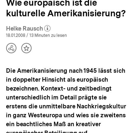
Wie europäisch ist die
kulturelle Amerikanisierung?
Helke Rausch
(Mehr zum Autor)
öffnen
18.01.2008
/ 13 Minuten zu lesen
Teilen
Inhalt
Optionen
merken
anzeigen
Die Amerikanisierung nach 1945 lässt sich
in doppelter Hinsicht als europäisch
bezeichnen. Kontext- und zeitbedingt
unterschiedlich im Detail prägte sie
erstens die unmittelbare Nachkriegskultur
in ganz Westeuropa und wies sie zweitens
ein beachtliches Maß an kreativer
europäischer Beteiligung auf.