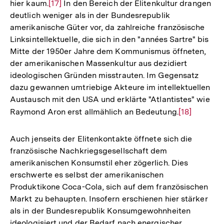
hier kaum.
Zur
[17]
In den Bereich der Elitenkultur drangen
deutlich weniger als in der Bundesrepublik
Auflösung
amerikanische Güter vor, da zahlreiche französische
der
Linksintellektuelle, die sich in den "années Sartre" bis
Fußnote
Mitte der 1950er Jahre dem Kommunismus öffneten,
der amerikanischen Massenkultur aus dezidiert
ideologischen Gründen misstrauten. Im Gegensatz
dazu gewannen umtriebige Akteure im intellektuellen
Austausch mit den USA und erklärte "Atlantistes" wie
Raymond Aron erst allmählich an Bedeutung.
Zur
[18]
Auflösung
der
Auch jenseits der Elitenkontakte öffnete sich die
Fußnote
französische Nachkriegsgesellschaft dem
amerikanischen Konsumstil eher zögerlich. Dies
erschwerte es selbst der amerikanischen
Produktikone Coca-Cola, sich auf dem französischen
Markt zu behaupten. Insofern erschienen hier stärker
als in der Bundesrepublik Konsumgewohnheiten
ideologisiert und der Bedarf nach energischer