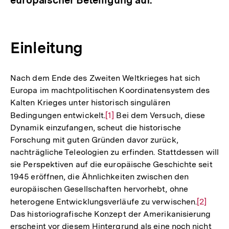
Einleitung
Nach dem Ende des Zweiten Weltkrieges hat sich
Europa im machtpolitischen Koordinatensystem des
Kalten Krieges unter historisch singulären
Bedingungen entwickelt.
Zur
[1]
Bei dem Versuch, diese
Dynamik einzufangen, scheut die historische
Auflösung
Forschung mit guten Gründen davor zurück,
der
nachträgliche Teleologien zu erfinden. Stattdessen will
Fußnote
sie Perspektiven auf die europäische Geschichte seit
1945 eröffnen, die Ähnlichkeiten zwischen den
europäischen Gesellschaften hervorhebt, ohne
heterogene Entwicklungsverläufe zu verwischen.
Zur
[2]
Das historiografische Konzept der Amerikanisierung
Auflösu
erscheint vor diesem Hintergrund als eine noch nicht
der