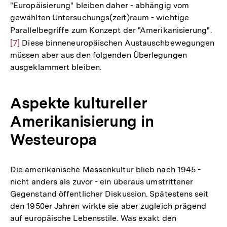
"Europäisierung" bleiben daher - abhängig vom
der
gewählten Untersuchungs(zeit)raum - wichtige
Fußnote
Parallelbegriffe zum Konzept der "Amerikanisierung".
Zur
[7]
Diese binneneuropäischen Austauschbewegungen
Auf
müssen aber aus den folgenden Überlegungen
der
ausgeklammert bleiben.
Fuß
Aspekte kultureller
Amerikanisierung in
Westeuropa
Die amerikanische Massenkultur blieb nach 1945 -
nicht anders als zuvor - ein überaus umstrittener
Gegenstand öffentlicher Diskussion. Spätestens seit
den 1950er Jahren wirkte sie aber zugleich prägend
auf europäische Lebensstile. Was exakt den