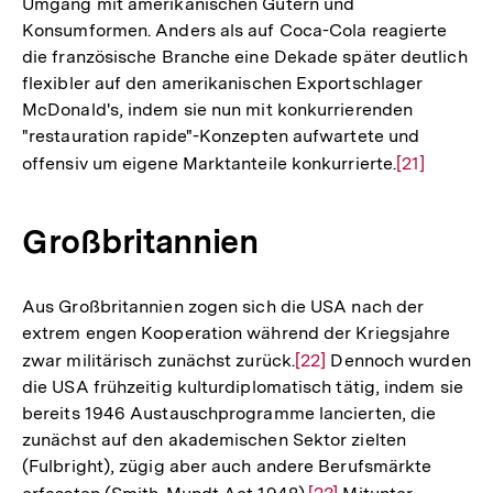
Umgang mit amerikanischen Gütern und
Konsumformen. Anders als auf Coca-Cola reagierte
die französische Branche eine Dekade später deutlich
flexibler auf den amerikanischen Exportschlager
McDonald's, indem sie nun mit konkurrierenden
"restauration rapide"-Konzepten aufwartete und
offensiv um eigene Marktanteile konkurrierte.
Zur
[21]
Auflösung
der
Großbritannien
Fußnote
Aus Großbritannien zogen sich die USA nach der
extrem engen Kooperation während der Kriegsjahre
zwar militärisch zunächst zurück.
Zur
[22]
Dennoch wurden
die USA frühzeitig kulturdiplomatisch tätig, indem sie
Auflösung
bereits 1946 Austauschprogramme lancierten, die
der
zunächst auf den akademischen Sektor zielten
Fußnote
(Fulbright), zügig aber auch andere Berufsmärkte