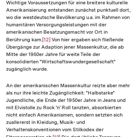
Wichtige Voraussetzungen für eine breitere kulturelle
Fußnote
Amerikanisierung entstanden zunächst punktuell dort,
wo die westdeutsche Bevölkerung u.a. im Rahmen von
humanitären Versorgungsleistungen mit der
amerikanischen Besatzungsmacht vor Ort in
Berührung kam.
Zur
[12]
Von hier ergaben sich fließende
Übergänge zur Adaption jener Massenkultur, die ab
Auflösung
Mitte der 1950er Jahre für weite Teile der
der
konsolidierten "Wirtschaftswundergesellschaft"
Fußnote
zugänglich wurde.
An der amerikanischen Massenkultur reizte aber mehr
als nur ihre leichte Zugänglichkeit: "Halbstarke"
Jugendliche, die Ende der 1950er Jahre in Jeans und
mit Elvistolle zu Rock 'n' Roll tanzten, absorbierten
nicht einfach Amerikanismen, sondern setzten sich
zuallererst in Kleidung, Musik- und
Verhaltenskonventionen vom Stilkodex der