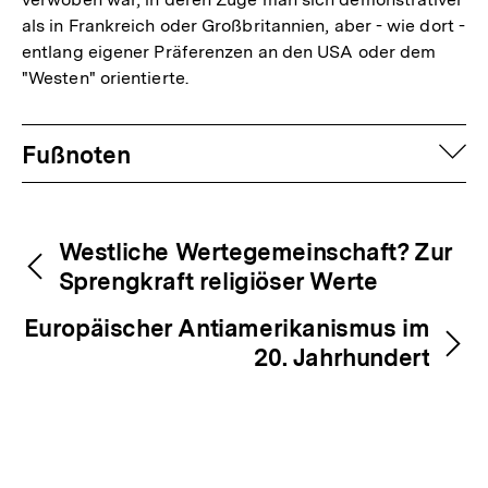
der
als in Frankreich oder Großbritannien, aber - wie dort -
Fußnote
entlang eigener Präferenzen an den USA oder dem
"Westen" orientierte.
Fussnoten
auf
Fußnoten
Inhaltsnavigation
Inhaltsnavigation
Westliche Wertegemeinschaft? Zur
Sprengkraft religiöser Werte
Europäischer Antiamerikanismus im
20. Jahrhundert