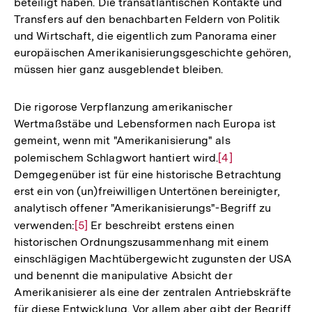
beteiligt haben. Die transatlantischen Kontakte und
Transfers auf den benachbarten Feldern von Politik
und Wirtschaft, die eigentlich zum Panorama einer
europäischen Amerikanisierungsgeschichte gehören,
müssen hier ganz ausgeblendet bleiben.
Die rigorose Verpflanzung amerikanischer
Wertmaßstäbe und Lebensformen nach Europa ist
gemeint, wenn mit "Amerikanisierung" als
polemischem Schlagwort hantiert wird.
Zur
[4]
Demgegenüber ist für eine historische Betrachtung
Auflösung
erst ein von (un)freiwilligen Untertönen bereinigter,
der
analytisch offener "Amerikanisierungs"-Begriff zu
Fußnote
verwenden:
Zur
[5]
Er beschreibt erstens einen
historischen Ordnungszusammenhang mit einem
Auflösung
einschlägigen Machtübergewicht zugunsten der USA
der
und benennt die manipulative Absicht der
Fußnote
Amerikanisierer als eine der zentralen Antriebskräfte
für diese Entwicklung. Vor allem aber gibt der Begriff