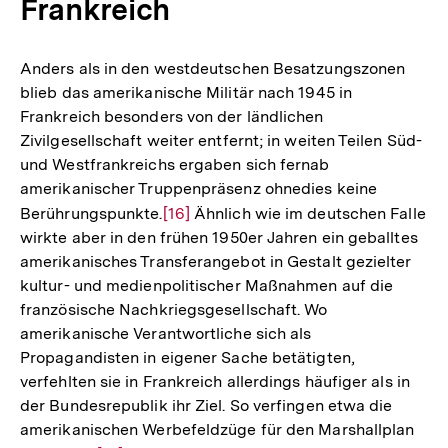
Frankreich
Fußnot
Anders als in den westdeutschen Besatzungszonen
blieb das amerikanische Militär nach 1945 in
Frankreich besonders von der ländlichen
Zivilgesellschaft weiter entfernt; in weiten Teilen Süd-
und Westfrankreichs ergaben sich fernab
amerikanischer Truppenpräsenz ohnedies keine
Berührungspunkte.
Zur
[16]
Ähnlich wie im deutschen Falle
wirkte aber in den frühen 1950er Jahren ein geballtes
Auflösung
amerikanisches Transferangebot in Gestalt gezielter
der
kultur- und medienpolitischer Maßnahmen auf die
Fußnote
französische Nachkriegsgesellschaft. Wo
amerikanische Verantwortliche sich als
Propagandisten in eigener Sache betätigten,
verfehlten sie in Frankreich allerdings häufiger als in
der Bundesrepublik ihr Ziel. So verfingen etwa die
amerikanischen Werbefeldzüge für den Marshallplan