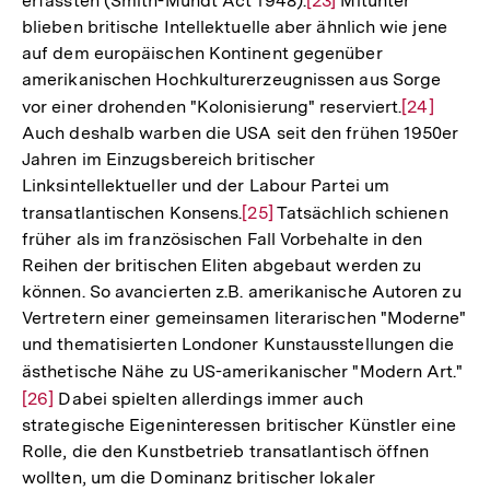
erfassten (Smith-Mundt Act 1948).
Zur
[23]
Mitunter
blieben britische Intellektuelle aber ähnlich wie jene
Auflösung
auf dem europäischen Kontinent gegenüber
der
amerikanischen Hochkulturerzeugnissen aus Sorge
Fußnote
vor einer drohenden "Kolonisierung" reserviert.
Zur
[24]
Auch deshalb warben die USA seit den frühen 1950er
Auflösung
Jahren im Einzugsbereich britischer
der
Linksintellektueller und der Labour Partei um
Fußnote
transatlantischen Konsens.
Zur
[25]
Tatsächlich schienen
früher als im französischen Fall Vorbehalte in den
Auflösung
Reihen der britischen Eliten abgebaut werden zu
der
können. So avancierten z.B. amerikanische Autoren zu
Fußnote
Vertretern einer gemeinsamen literarischen "Moderne"
und thematisierten Londoner Kunstausstellungen die
ästhetische Nähe zu US-amerikanischer "Modern Art."
Zu
[26]
Dabei spielten allerdings immer auch
Au
strategische Eigeninteressen britischer Künstler eine
de
Rolle, die den Kunstbetrieb transatlantisch öffnen
Fu
wollten, um die Dominanz britischer lokaler