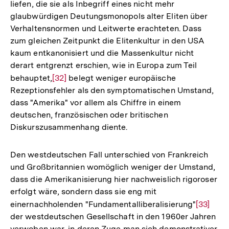
liefen, die sie als Inbegriff eines nicht mehr
glaubwürdigen Deutungsmonopols alter Eliten über
Verhaltensnormen und Leitwerte erachteten. Dass
zum gleichen Zeitpunkt die Elitenkultur in den USA
kaum entkanonisiert und die Massenkultur nicht
derart entgrenzt erschien, wie in Europa zum Teil
behauptet,
Zur
[32]
belegt weniger europäische
Rezeptionsfehler als den symptomatischen Umstand,
Auflösung
dass "Amerika" vor allem als Chiffre in einem
der
deutschen, französischen oder britischen
Fußnote
Diskurszusammenhang diente.
Den westdeutschen Fall unterschied von Frankreich
und Großbritannien womöglich weniger der Umstand,
dass die Amerikanisierung hier nachweislich rigoroser
erfolgt wäre, sondern dass sie eng mit
einernachholenden "Fundamentalliberalisierung"
Zur
[33]
der westdeutschen Gesellschaft in den 1960er Jahren
Auflösu
verwoben war, in deren Zuge man sich demonstrativer