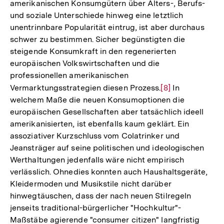
amerikanischen Konsumgütern über Alters-, Berufs-
und soziale Unterschiede hinweg eine letztlich
unentrinnbare Popularität eintrug, ist aber durchaus
schwer zu bestimmen. Sicher begünstigten die
steigende Konsumkraft in den regenerierten
europäischen Volkswirtschaften und die
professionellen amerikanischen
Vermarktungsstrategien diesen Prozess.
Zur
[8]
In
welchem Maße die neuen Konsumoptionen die
Auflösung
europäischen Gesellschaften aber tatsächlich ideell
der
amerikanisierten, ist ebenfalls kaum geklärt. Ein
Fußnote
assoziativer Kurzschluss vom Colatrinker und
Jeansträger auf seine politischen und ideologischen
Werthaltungen jedenfalls wäre nicht empirisch
verlässlich. Ohnedies konnten auch Haushaltsgeräte,
Kleidermoden und Musikstile nicht darüber
hinwegtäuschen, dass der nach neuen Stilregeln
jenseits traditional-bürgerlicher "Hochkultur"-
Maßstäbe agierende "consumer citizen" langfristig