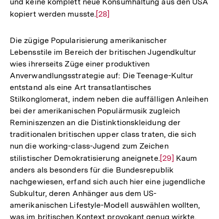
und keine komplett neue Konsumhaltung aus den USA
kopiert werden musste.
Zur
[28]
Auflösung
der
Die zügige Popularisierung amerikanischer
Fußnote
Lebensstile im Bereich der britischen Jugendkultur
wies ihrerseits Züge einer produktiven
Anverwandlungsstrategie auf: Die Teenage-Kultur
entstand als eine Art transatlantisches
Stilkonglomerat, indem neben die auffälligen Anleihen
bei der amerikanischen Populärmusik zugleich
Reminiszenzen an die Distinktionskleidung der
traditionalen britischen upper class traten, die sich
nun die working-class-Jugend zum Zeichen
stilistischer Demokratisierung aneignete.
Zur
[29]
Kaum
anders als besonders für die Bundesrepublik
Auflösung
nachgewiesen, erfand sich auch hier eine jugendliche
der
Subkultur, deren Anhänger aus dem US-
Fußnote
amerikanischen Lifestyle-Modell auswählen wollten,
was im britischen Kontext provokant genug wirkte,