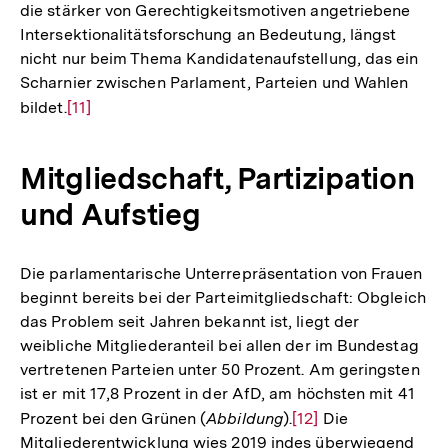
die stärker von Gerechtigkeitsmotiven angetriebene
Auflösung
Fußnote
Intersektionalitätsforschung an Bedeutung, längst
der
nicht nur beim Thema Kandidatenaufstellung, das ein
Fußnote
Scharnier zwischen Parlament, Parteien und Wahlen
bildet.
Zur
[11]
Auflösung
der
Mitgliedschaft, Partizipation
Fußnote
und Aufstieg
Die parlamentarische Unterrepräsentation von Frauen
beginnt bereits bei der Parteimitgliedschaft: Obgleich
das Problem seit Jahren bekannt ist, liegt der
weibliche Mitgliederanteil bei allen der im Bundestag
vertretenen Parteien unter 50 Prozent. Am geringsten
ist er mit 17,8 Prozent in der AfD, am höchsten mit 41
Prozent bei den Grünen (
Abbildung
).
Zur
[12]
Die
Mitgliederentwicklung wies 2019 indes überwiegend
Auflösung