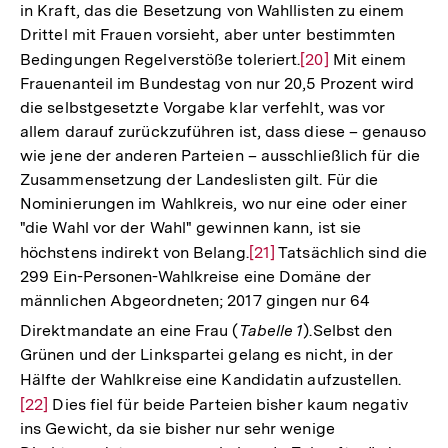
in Kraft, das die Besetzung von Wahllisten zu einem
Drittel mit Frauen vorsieht, aber unter bestimmten
Bedingungen Regelverstöße toleriert.
Zur
[20]
Mit einem
Frauenanteil im Bundestag von nur 20,5 Prozent wird
Auflösung
die selbstgesetzte Vorgabe klar verfehlt, was vor
der
allem darauf zurückzuführen ist, dass diese – genauso
Fußnote
wie jene der anderen Parteien – ausschließlich für die
Zusammensetzung der Landeslisten gilt. Für die
Nominierungen im Wahlkreis, wo nur eine oder einer
"die Wahl vor der Wahl" gewinnen kann, ist sie
höchstens indirekt von Belang.
Zur
[21]
Tatsächlich sind die
299 Ein-Personen-Wahlkreise eine Domäne der
Auflösung
männlichen Abgeordneten; 2017 gingen nur 64
der
Fußnote
Direktmandate an eine Frau (
Tabelle 1
).
Selbst den
Grünen und der Linkspartei gelang es nicht, in der
Hälfte der Wahlkreise eine Kandidatin aufzustellen.
Zur
[22]
Dies fiel für beide Parteien bisher kaum negativ
Auflö
ins Gewicht, da sie bisher nur sehr wenige
der