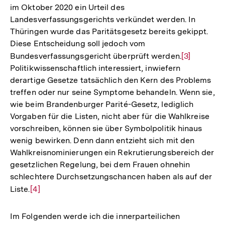
im Oktober 2020 ein Urteil des
Fußnote
Landesverfassungsgerichts verkündet werden. In
Thüringen wurde das Paritätsgesetz bereits gekippt.
Diese Entscheidung soll jedoch vom
Bundesverfassungsgericht überprüft werden.
Zur
[3]
Politikwissenschaftlich interessiert, inwiefern
Auflösung
derartige Gesetze tatsächlich den Kern des Problems
der
treffen oder nur seine Symptome behandeln. Wenn sie,
Fußnote
wie beim Brandenburger Parité-Gesetz, lediglich
Vorgaben für die Listen, nicht aber für die Wahlkreise
vorschreiben, können sie über Symbolpolitik hinaus
wenig bewirken. Denn dann entzieht sich mit den
Wahlkreisnominierungen ein Rekrutierungsbereich der
gesetzlichen Regelung, bei dem Frauen ohnehin
schlechtere Durchsetzungschancen haben als auf der
Liste.
Zur
[4]
Auflösung
der
Im Folgenden werde ich die innerparteilichen