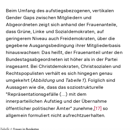
Beim Umfang des aufstiegsbezogenen, vertikalen
Gender Gaps zwischen Mitgliedern und
Abgeordneten zeigt sich anhand der Frauenanteile,
dass Grüne, Linke und Sozialdemokraten, auf
geringerem Niveau auch Freidemokraten, über die
gegebene Ausgangsbedingung ihrer Mitgliederbasis
hinauswachsen: Das heißt, der Frauenanteil unter den
Bundestagsabgeordneten ist höher als in der Partei
insgesamt. Bei Christdemokraten, Christsozialen und
Rechtspopulisten verhält es sich hingegen genau
umgekehrt (
Abbildung
und
Tabelle 1
). Folglich sind
Aussagen wie die, dass das soziostrukturelle
"Repräsentationsgefälle (…) mit dem
innerparteilichen Aufstieg und der Übernahme
öffentlicher politischer Ämter" zunehme,
Zur
[17]
so
allgemein formuliert nicht aufrechtzuerhalten.
Auflösung
der