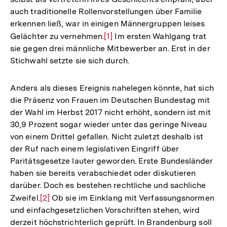
auch traditionelle Rollenvorstellungen über Familie
erkennen ließ, war in einigen Männergruppen leises
Gelächter zu vernehmen.
Zur
[1]
Im ersten Wahlgang trat
sie gegen drei männliche Mitbewerber an. Erst in der
Auflösung
Stichwahl setzte sie sich durch.
der
Fußnote
Anders als dieses Ereignis nahelegen könnte, hat sich
die Präsenz von Frauen im Deutschen Bundestag mit
der Wahl im Herbst 2017 nicht erhöht, sondern ist mit
30,9 Prozent sogar wieder unter das geringe Niveau
von einem Drittel gefallen. Nicht zuletzt deshalb ist
der Ruf nach einem legislativen Eingriff über
Paritätsgesetze lauter geworden. Erste Bundesländer
haben sie bereits verabschiedet oder diskutieren
darüber. Doch es bestehen rechtliche und sachliche
Zweifel.
Zur
[2]
Ob sie im Einklang mit Verfassungsnormen
und einfachgesetzlichen Vorschriften stehen, wird
Auflösung
derzeit höchstrichterlich geprüft. In Brandenburg soll
der