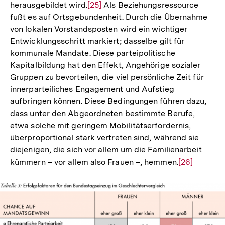
herausgebildet wird.
Zur
[25]
Als Beziehungsressource
fußt es auf Ortsgebundenheit. Durch die Übernahme
Auflösung
von lokalen Vorstandsposten wird ein wichtiger
der
Entwicklungsschritt markiert; dasselbe gilt für
Fußnote
kommunale Mandate. Diese parteipolitische
Kapitalbildung hat den Effekt, Angehörige sozialer
Gruppen zu bevorteilen, die viel persönliche Zeit für
innerparteiliches Engagement und Aufstieg
aufbringen können. Diese Bedingungen führen dazu,
dass unter den Abgeordneten bestimmte Berufe,
etwa solche mit geringem Mobilitätserfordernis,
überproportional stark vertreten sind, während sie
diejenigen, die sich vor allem um die Familienarbeit
kümmern – vor allem also Frauen –, hemmen.
Zur
[26]
Auflösung
der
Fußnote