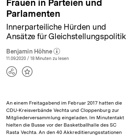
Frauen in Parteien und
Parlamenten
Innerparteiliche Hürden und
Ansätze für Gleichstellungspolitik
Benjamin Höhne
(Mehr zum Autor)
öffnen
11.09.2020
/ 18 Minuten zu lesen
Teilen
Inhalt
Optionen
merken
anzeigen
An einem Freitagabend im Februar 2017 hatten die
CDU-Kreisverbände Vechta und Cloppenburg zur
Mitgliederversammlung eingeladen. Im Minutentakt
hielten die Busse vor der Basketballhalle des SC
Rasta Vechta. An den 40 Akkreditierungsstationen