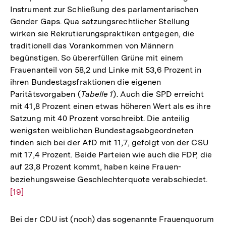
Instrument zur Schließung des parlamentarischen
Gender Gaps. Qua satzungsrechtlicher Stellung
wirken sie Rekrutierungspraktiken entgegen, die
traditionell das Vorankommen von Männern
begünstigen. So übererfüllen Grüne mit einem
Frauenanteil von 58,2 und Linke mit 53,6 Prozent in
ihren Bundestagsfraktionen die eigenen
Paritätsvorgaben (
Tabelle 1
). Auch die SPD erreicht
mit 41,8 Prozent einen etwas höheren Wert als es ihre
Satzung mit 40 Prozent vorschreibt. Die anteilig
wenigsten weiblichen Bundestagsabgeordneten
finden sich bei der AfD mit 11,7, gefolgt von der CSU
mit 17,4 Prozent. Beide Parteien wie auch die FDP, die
auf 23,8 Prozent kommt, haben keine Frauen-
beziehungsweise Geschlechterquote verabschiedet.
Zur
[19]
Aufl
der
Fußn
Bei der CDU ist (noch) das sogenannte Frauenquorum