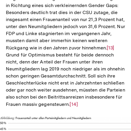
in Richtung eines sich verkleinernden Gender Gaps:
der
Besonders deutlich trat dies in der CSU zutage, die
Fußnote
insgesamt einen Frauenanteil von nur 21,3 Prozent hat,
unter den Neumitgliedern jedoch von 31,6 Prozent. Nur
FDP und Linke stagnierten im vergangenen Jahr,
mussten damit aber immerhin keinen weiteren
Rückgang wie in den Jahren zuvor hinnehmen.
Zur
[13]
Grund für Optimismus besteht für beide dennoch
Auflösung
nicht, denn der Anteil der Frauen unter ihren
der
Neumitgliedern lag 2019 noch niedriger als im ohnehin
Fußnote
schon geringen Gesamtdurchschnitt. Soll sich ihre
Geschlechterlücke nicht erst in Jahrzehnten schließen
oder gar noch weiter ausdehnen, müssten die Parteien
also schon bei den Beitrittsanreizen insbesondere für
Frauen massiv gegensteuern.
Zur
[14]
Auflösung
der
Fußnote