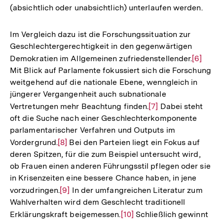
(absichtlich oder unabsichtlich) unterlaufen werden.
Im Vergleich dazu ist die Forschungssituation zur
Geschlechtergerechtigkeit in den gegenwärtigen
Demokratien im Allgemeinen zufriedenstellender.
Zur
[6]
Mit Blick auf Parlamente fokussiert sich die Forschung
Auflös
weitgehend auf die nationale Ebene, wenngleich in
der
jüngerer Vergangenheit auch subnationale
Fußnot
Vertretungen mehr Beachtung finden.
Zur
[7]
Dabei steht
oft die Suche nach einer Geschlechterkomponente
Auflösung
parlamentarischer Verfahren und Outputs im
der
Vordergrund.
Zur
[8]
Bei den Parteien liegt ein Fokus auf
Fußnote
deren Spitzen, für die zum Beispiel untersucht wird,
Auflösung
ob Frauen einen anderen Führungsstil pflegen oder sie
der
in Krisenzeiten eine bessere Chance haben, in jene
Fußnote
vorzudringen.
Zur
[9]
In der umfangreichen Literatur zum
Wahlverhalten wird dem Geschlecht traditionell
Auflösung
Erklärungskraft beigemessen.
Zur
[10]
Schließlich gewinnt
der