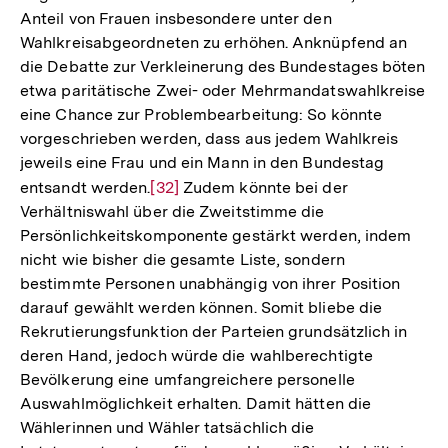
Anteil von Frauen insbesondere unter den
Wahlkreisabgeordneten zu erhöhen. Anknüpfend an
die Debatte zur Verkleinerung des Bundestages böten
etwa paritätische Zwei- oder Mehrmandatswahlkreise
eine Chance zur Problembearbeitung: So könnte
vorgeschrieben werden, dass aus jedem Wahlkreis
jeweils eine Frau und ein Mann in den Bundestag
entsandt werden.
Zur
[32]
Zudem könnte bei der
Verhältniswahl über die Zweitstimme die
Auflösung
Persönlichkeitskomponente gestärkt werden, indem
der
nicht wie bisher die gesamte Liste, sondern
Fußnote
bestimmte Personen unabhängig von ihrer Position
darauf gewählt werden können. Somit bliebe die
Rekrutierungsfunktion der Parteien grundsätzlich in
deren Hand, jedoch würde die wahlberechtigte
Bevölkerung eine umfangreichere personelle
Auswahlmöglichkeit erhalten. Damit hätten die
Zum
Wählerinnen und Wähler tatsächlich die
Seite