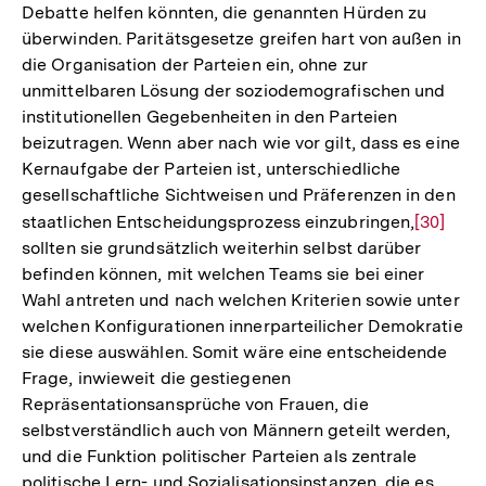
Debatte helfen könnten, die genannten Hürden zu
überwinden. Paritätsgesetze greifen hart von außen in
die Organisation der Parteien ein, ohne zur
unmittelbaren Lösung der soziodemografischen und
institutionellen Gegebenheiten in den Parteien
beizutragen. Wenn aber nach wie vor gilt, dass es eine
Kernaufgabe der Parteien ist, unterschiedliche
gesellschaftliche Sichtweisen und Präferenzen in den
staatlichen Entscheidungsprozess einzubringen,
Zur
[30]
sollten sie grundsätzlich weiterhin selbst darüber
Auflösu
befinden können, mit welchen Teams sie bei einer
der
Wahl antreten und nach welchen Kriterien sowie unter
Fußnote
welchen Konfigurationen innerparteilicher Demokratie
sie diese auswählen. Somit wäre eine entscheidende
Frage, inwieweit die gestiegenen
Repräsentationsansprüche von Frauen, die
selbstverständlich auch von Männern geteilt werden,
und die Funktion politischer Parteien als zentrale
politische Lern- und Sozialisationsinstanzen, die es