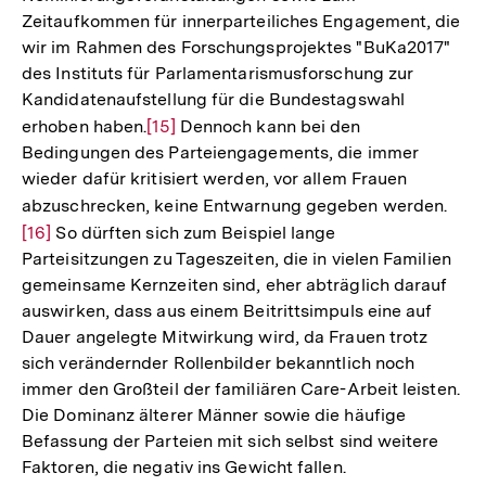
Zeitaufkommen für innerparteiliches Engagement, die
wir im Rahmen des Forschungsprojektes "BuKa2017"
des Instituts für Parlamentarismusforschung zur
Kandidatenaufstellung für die Bundestagswahl
erhoben haben.
Zur
[15]
Dennoch kann bei den
Bedingungen des Parteiengagements, die immer
Auflösung
wieder dafür kritisiert werden, vor allem Frauen
der
abzuschrecken, keine Entwarnung gegeben werden.
Zur
Fußnote
[16]
So dürften sich zum Beispiel lange
Aufl
Parteisitzungen zu Tageszeiten, die in vielen Familien
der
gemeinsame Kernzeiten sind, eher abträglich darauf
Fußn
auswirken, dass aus einem Beitrittsimpuls eine auf
Dauer angelegte Mitwirkung wird, da Frauen trotz
sich verändernder Rollenbilder bekanntlich noch
immer den Großteil der familiären Care-Arbeit leisten.
Die Dominanz älterer Männer sowie die häufige
Befassung der Parteien mit sich selbst sind weitere
Faktoren, die negativ ins Gewicht fallen.