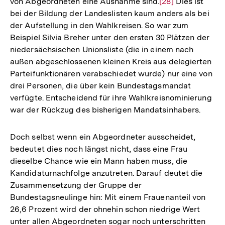
von Abgeordneten eine Ausnahme sind.
Zur
[28]
Dies ist
bei der Bildung der Landeslisten kaum anders als bei
Auflösung
der Aufstellung in den Wahlkreisen. So war zum
der
Beispiel Silvia Breher unter den ersten 30 Plätzen der
Fußnote
niedersächsischen Unionsliste (die in einem nach
außen abgeschlossenen kleinen Kreis aus delegierten
Parteifunktionären verabschiedet wurde) nur eine von
drei Personen, die über kein Bundestagsmandat
verfügte. Entscheidend für ihre Wahlkreisnominierung
war der Rückzug des bisherigen Mandatsinhabers.
Doch selbst wenn ein Abgeordneter ausscheidet,
bedeutet dies noch längst nicht, dass eine Frau
dieselbe Chance wie ein Mann haben muss, die
Kandidaturnachfolge anzutreten. Darauf deutet die
Zusammensetzung der Gruppe der
Bundestagsneulinge hin: Mit einem Frauenanteil von
26,6 Prozent wird der ohnehin schon niedrige Wert
unter allen Abgeordneten sogar noch unterschritten