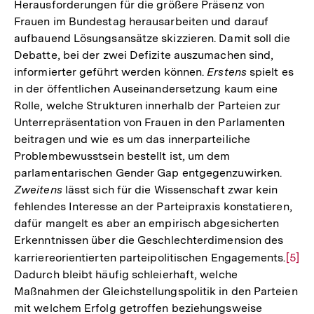
Fußnote
Herausforderungen für die größere Präsenz von
Frauen im Bundestag herausarbeiten und darauf
aufbauend Lösungsansätze skizzieren. Damit soll die
Debatte, bei der zwei Defizite auszumachen sind,
informierter geführt werden können.
Erstens
spielt es
in der öffentlichen Auseinandersetzung kaum eine
Rolle, welche Strukturen innerhalb der Parteien zur
Unterrepräsentation von Frauen in den Parlamenten
beitragen und wie es um das innerparteiliche
Problembewusstsein bestellt ist, um dem
parlamentarischen Gender Gap entgegenzuwirken.
Zweitens
lässt sich für die Wissenschaft zwar kein
fehlendes Interesse an der Parteipraxis konstatieren,
dafür mangelt es aber an empirisch abgesicherten
Erkenntnissen über die Geschlechterdimension des
karriereorientierten parteipolitischen Engagements.
Zur
[5]
Dadurch bleibt häufig schleierhaft, welche
Aufl
Maßnahmen der Gleichstellungspolitik in den Parteien
der
mit welchem Erfolg getroffen beziehungsweise
Fußn