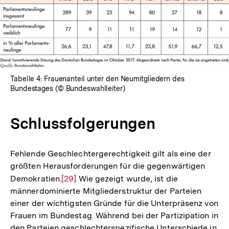
Tabelle 4: Frauenanteil unter den Neumitgliedern des
Bundestages (© Bundeswahlleiter)
Schlussfolgerungen
Fehlende Geschlechtergerechtigkeit gilt als eine der
größten Herausforderungen für die gegenwärtigen
Demokratien.
Zur
[29]
Wie gezeigt wurde, ist die
männerdominierte Mitgliederstruktur der Parteien
Auflösung
einer der wichtigsten Gründe für die Unterpräsenz von
der
Frauen im Bundestag. Während bei der Partizipation in
Fußnote
den Parteien geschlechterspezifische Unterschiede in