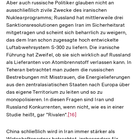
Aber auch russische Politiker glauben nicht an
ausschließlich zivile Zwecke des iranischen
Nuklearprogramms; Russland hat mittlerweile drei
Sanktionsresolutionen gegen Iran im Sicherheitsrat
mitgetragen und scheint sich beharrlich zu weigern,
das dem Iran schon zugesagte hoch entwickelte
Luftabwehrsystem S-300 zu liefern. Die iranische
Führung hat Zweifel, ob sie sich wirklich auf Russland
als Lieferanten von Atombrennstoff verlassen kann. In
Teheran betrachtet man zudem die russischen
Bestrebungen mit Misstrauen, die Energielieferungen
aus den zentralasiatischen Staaten nach Europa über
das eigene Territorium zu leiten und so zu
monopolisieren. In diesen Fragen sind Iran und
Russland Konkurrenten, wenn nicht, wie es in einer
Studie heißt, gar "Rivalen".
Zur
[16]
Auflösung
der
China schließlich wird in Iran immer stärker als
Fußnote
Wirtschaftspartner betrachtet, insbesondere für