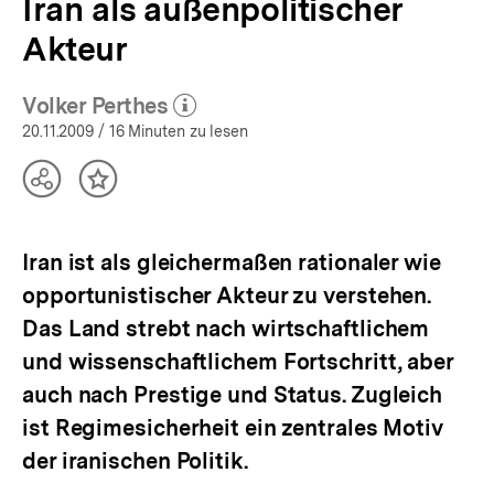
Iran als außenpolitischer
Akteur
Volker Perthes
(Mehr zum Autor)
öffnen
20.11.2009
/ 16 Minuten zu lesen
Teilen
Inhalt
Optionen
merken
anzeigen
Iran ist als gleichermaßen rationaler wie
opportunistischer Akteur zu verstehen.
Das Land strebt nach wirtschaftlichem
und wissenschaftlichem Fortschritt, aber
auch nach Prestige und Status. Zugleich
ist Regimesicherheit ein zentrales Motiv
der iranischen Politik.