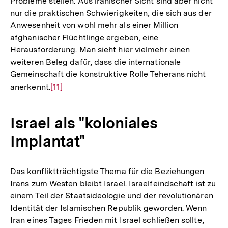
Probleme stellen. Aus iranischer Sicht sind aber nicht
nur die praktischen Schwierigkeiten, die sich aus der
Anwesenheit von wohl mehr als einer Million
afghanischer Flüchtlinge ergeben, eine
Herausforderung. Man sieht hier vielmehr einen
weiteren Beleg dafür, dass die internationale
Gemeinschaft die konstruktive Rolle Teherans nicht
anerkennt.
Zur
[11]
Auflösung
der
Israel als "koloniales
Fußnote
Implantat"
Das konfliktträchtigste Thema für die Beziehungen
Irans zum Westen bleibt Israel. Israelfeindschaft ist zu
einem Teil der Staatsideologie und der revolutionären
Identität der Islamischen Republik geworden. Wenn
Iran eines Tages Frieden mit Israel schließen sollte,