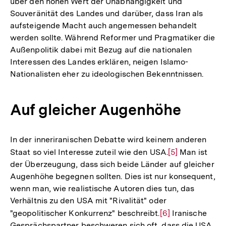
über den hohen Wert der Unabhängigkeit und
Souveränität des Landes und darüber, dass Iran als
aufsteigende Macht auch angemessen behandelt
werden sollte. Während Reformer und Pragmatiker die
Außenpolitik dabei mit Bezug auf die nationalen
Interessen des Landes erklären, neigen Islamo-
Nationalisten eher zu ideologischen Bekenntnissen.
Auf gleicher Augenhöhe
In der inneriranischen Debatte wird keinem anderen
Staat so viel Interesse zuteil wie den USA.
Zur
[5]
Man ist
der Überzeugung, dass sich beide Länder auf gleicher
Auflösung
Augenhöhe begegnen sollten. Dies ist nur konsequent,
der
wenn man, wie realistische Autoren dies tun, das
Fußnote
Verhältnis zu den USA mit "Rivalität" oder
"geopolitischer Konkurrenz" beschreibt.
Zur
[6]
Iranische
Gesprächspartner beschweren sich oft, dass die USA
Auflösung