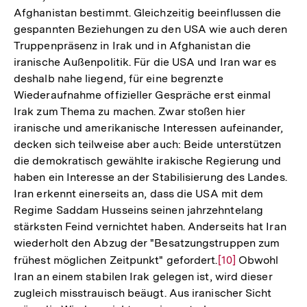
Afghanistan bestimmt. Gleichzeitig beeinflussen die
gespannten Beziehungen zu den USA wie auch deren
Truppenpräsenz in Irak und in Afghanistan die
iranische Außenpolitik. Für die USA und Iran war es
deshalb nahe liegend, für eine begrenzte
Wiederaufnahme offizieller Gespräche erst einmal
Irak zum Thema zu machen. Zwar stoßen hier
iranische und amerikanische Interessen aufeinander,
decken sich teilweise aber auch: Beide unterstützen
die demokratisch gewählte irakische Regierung und
haben ein Interesse an der Stabilisierung des Landes.
Iran erkennt einerseits an, dass die USA mit dem
Regime Saddam Husseins seinen jahrzehntelang
stärksten Feind vernichtet haben. Anderseits hat Iran
wiederholt den Abzug der "Besatzungstruppen zum
frühest möglichen Zeitpunkt" gefordert.
Zur
[10]
Obwohl
Iran an einem stabilen Irak gelegen ist, wird dieser
Auflösung
zugleich misstrauisch beäugt. Aus iranischer Sicht
der