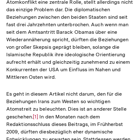
Atomkonflikt eine zentrale Rolle, stellt allerdings nicht
das einzige Problem dar. Die diplomatischen
Beziehungen zwischen den beiden Staaten sind seit
fast drei Jahrzehnten unterbrochen. Auch wenn man
seit dem Amtsantritt Barack Obamas über eine
Wiederannäherung spricht, dürften die Beziehungen
von großer Skepsis geprägt bleiben, solange die
Islamische Republik ihre ideologische Orientierung
aufrecht erhält und gleichzeitig zunehmend zu einem
Konkurrenten der USA um Einfluss im Nahen und
Mittleren Osten wird.
Es geht in diesem Artikel nicht darum, den für die
Beziehungen Irans zum Westen so wichtigen
Atomstreit zu beleuchten. Dies ist an anderer Stelle
geschehen.
Zur
[1]
In den Monaten nach dem
Redaktionsschluss dieses Beitrags, im Frühherbst
Auflösung
2009, dürften diesbezüglich eher dynamische
der
Entwicklungen zu erwarten sein. Stattdessen werden