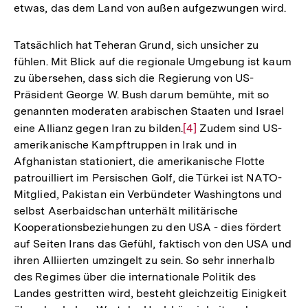
etwas, das dem Land von außen aufgezwungen wird.
Tatsächlich hat Teheran Grund, sich unsicher zu
fühlen. Mit Blick auf die regionale Umgebung ist kaum
zu übersehen, dass sich die Regierung von US-
Präsident George W. Bush darum bemühte, mit so
genannten moderaten arabischen Staaten und Israel
eine Allianz gegen Iran zu bilden.
Zur
[4]
Zudem sind US-
amerikanische Kampftruppen in Irak und in
Auflösung
Afghanistan stationiert, die amerikanische Flotte
der
patrouilliert im Persischen Golf, die Türkei ist NATO-
Fußnote
Mitglied, Pakistan ein Verbündeter Washingtons und
selbst Aserbaidschan unterhält militärische
Kooperationsbeziehungen zu den USA - dies fördert
auf Seiten Irans das Gefühl, faktisch von den USA und
ihren Alliierten umzingelt zu sein. So sehr innerhalb
des Regimes über die internationale Politik des
Landes gestritten wird, besteht gleichzeitig Einigkeit