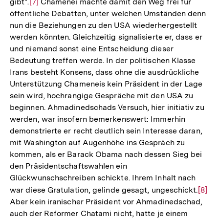
gibt".
Zur
[7]
Chamenei machte damit den Weg frei für
öffentliche Debatten, unter welchen Umständen denn
Auflösung
nun die Beziehungen zu den USA wiederhergestellt
der
werden könnten. Gleichzeitig signalisierte er, dass er
Fußnote
und niemand sonst eine Entscheidung dieser
Bedeutung treffen werde. In der politischen Klasse
Irans besteht Konsens, dass ohne die ausdrückliche
Unterstützung Chameneis kein Präsident in der Lage
sein wird, hochrangige Gespräche mit den USA zu
beginnen. Ahmadinedschads Versuch, hier initiativ zu
werden, war insofern bemerkenswert: Immerhin
demonstrierte er recht deutlich sein Interesse daran,
mit Washington auf Augenhöhe ins Gespräch zu
kommen, als er Barack Obama nach dessen Sieg bei
den Präsidentschaftswahlen ein
Glückwunschschreiben schickte. Ihrem Inhalt nach
war diese Gratulation, gelinde gesagt, ungeschickt.
Zur
[8]
Aber kein iranischer Präsident vor Ahmadinedschad,
Auflö
auch der Reformer Chatami nicht, hatte je einem
der