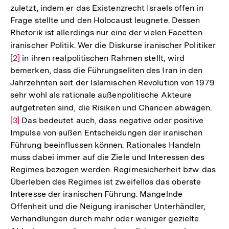
zuletzt, indem er das Existenzrecht Israels offen in
Frage stellte und den Holocaust leugnete. Dessen
Rhetorik ist allerdings nur eine der vielen Facetten
iranischer Politik. Wer die Diskurse iranischer Politiker
Zur
[2]
in ihren realpolitischen Rahmen stellt, wird
Auf
bemerken, dass die Führungseliten des Iran in den
der
Jahrzehnten seit der Islamischen Revolution von 1979
Fu
sehr wohl als rationale außenpolitische Akteure
aufgetreten sind, die Risiken und Chancen abwägen.
Zur
[3]
Das bedeutet auch, dass negative oder positive
Auf
Impulse von außen Entscheidungen der iranischen
der
Führung beeinflussen können. Rationales Handeln
Fuß
muss dabei immer auf die Ziele und Interessen des
Regimes bezogen werden. Regimesicherheit bzw. das
Überleben des Regimes ist zweifellos das oberste
Interesse der iranischen Führung. Mangelnde
Offenheit und die Neigung iranischer Unterhändler,
Verhandlungen durch mehr oder weniger gezielte