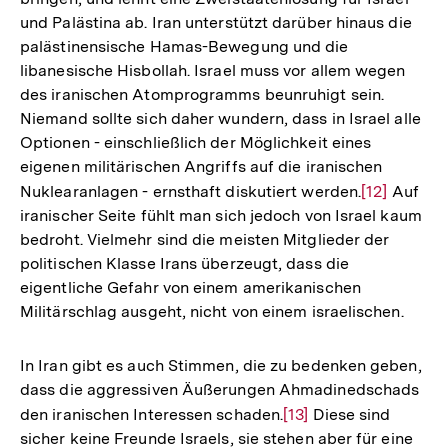
und Palästina ab. Iran unterstützt darüber hinaus die
palästinensische Hamas-Bewegung und die
libanesische Hisbollah. Israel muss vor allem wegen
des iranischen Atomprogramms beunruhigt sein.
Niemand sollte sich daher wundern, dass in Israel alle
Optionen - einschließlich der Möglichkeit eines
eigenen militärischen Angriffs auf die iranischen
Nuklearanlagen - ernsthaft diskutiert werden.
Zur
[12]
Auf
iranischer Seite fühlt man sich jedoch von Israel kaum
Auflösung
bedroht. Vielmehr sind die meisten Mitglieder der
der
politischen Klasse Irans überzeugt, dass die
Fußnote
eigentliche Gefahr von einem amerikanischen
Militärschlag ausgeht, nicht von einem israelischen.
In Iran gibt es auch Stimmen, die zu bedenken geben,
dass die aggressiven Äußerungen Ahmadinedschads
den iranischen Interessen schaden.
Zur
[13]
Diese sind
sicher keine Freunde Israels, sie stehen aber für eine
Auflösung