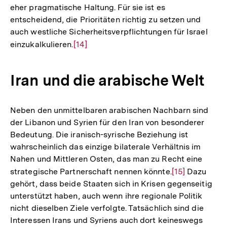
eher pragmatische Haltung. Für sie ist es
der
entscheidend, die Prioritäten richtig zu setzen und
Fußnote
auch westliche Sicherheitsverpflichtungen für Israel
einzukalkulieren.
Zur
[14]
Auflösung
der
Iran und die arabische Welt
Fußnote
Neben den unmittelbaren arabischen Nachbarn sind
der Libanon und Syrien für den Iran von besonderer
Bedeutung. Die iranisch-syrische Beziehung ist
wahrscheinlich das einzige bilaterale Verhältnis im
Nahen und Mittleren Osten, das man zu Recht eine
strategische Partnerschaft nennen könnte.
Zur
[15]
Dazu
gehört, dass beide Staaten sich in Krisen gegenseitig
Auflösung
unterstützt haben, auch wenn ihre regionale Politik
der
nicht dieselben Ziele verfolgte. Tatsächlich sind die
Fußnote
Interessen Irans und Syriens auch dort keineswegs