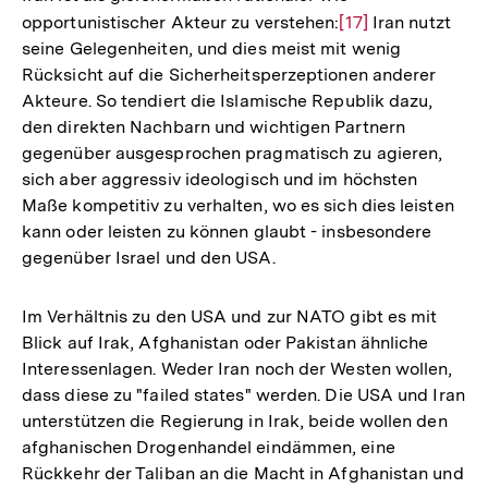
opportunistischer Akteur zu verstehen:
Zur
[17]
Iran nutzt
seine Gelegenheiten, und dies meist mit wenig
Auflösung
Rücksicht auf die Sicherheitsperzeptionen anderer
der
Akteure. So tendiert die Islamische Republik dazu,
Fußnote
den direkten Nachbarn und wichtigen Partnern
gegenüber ausgesprochen pragmatisch zu agieren,
sich aber aggressiv ideologisch und im höchsten
Maße kompetitiv zu verhalten, wo es sich dies leisten
kann oder leisten zu können glaubt - insbesondere
gegenüber Israel und den USA.
Im Verhältnis zu den USA und zur NATO gibt es mit
Blick auf Irak, Afghanistan oder Pakistan ähnliche
Interessenlagen. Weder Iran noch der Westen wollen,
dass diese zu "failed states" werden. Die USA und Iran
unterstützen die Regierung in Irak, beide wollen den
afghanischen Drogenhandel eindämmen, eine
Zum
Rückkehr der Taliban an die Macht in Afghanistan und
Seite