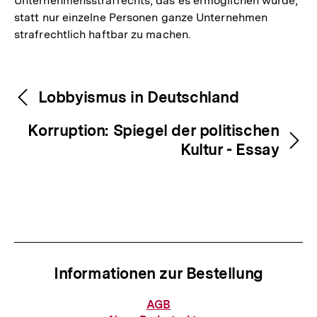
Unternehmensstrafrechts, das es ermöglichen würde,
statt nur einzelne Personen ganze Unternehmen
strafrechtlich haftbar zu machen.
Fussnoten
Inhaltsnavigation
Inhaltsnavigation
Lobbyismus in Deutschland
Korruption: Spiegel der politischen
Kultur - Essay
Informationen zur Bestellung
Informationen
AGB