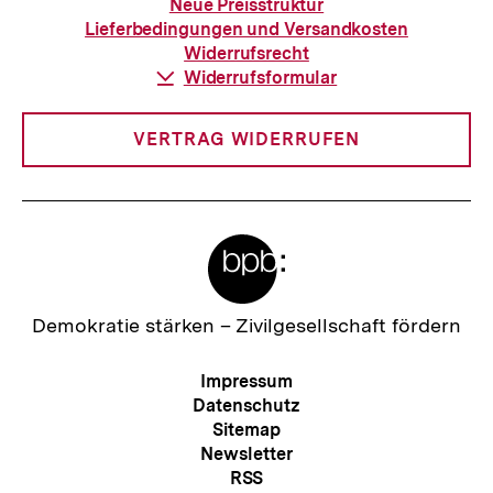
zur
Neue Preisstruktur
Bestellung
Lieferbedingungen und Versandkosten
Widerrufsrecht
Download-
Widerrufsformular
Link:
VERTRAG WIDERRUFEN
Meta-
Links
Zur
Demokratie stärken –
Zivilgesellschaft fördern
Startseite
der
Meta-
Impressum
bpb
Navigation
Datenschutz
Sitemap
Newsletter
RSS