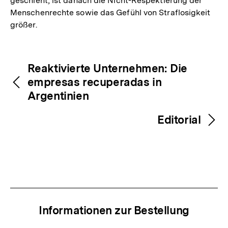
geschieht, ist danach die Nicht-Respektierung der
Menschenrechte sowie das Gefühl von Straflosigkeit
größer.
Fussnoten
Inhaltsnavigation
Inhaltsnavigation
Reaktivierte Unternehmen: Die
empresas recuperadas in
Argentinien
Editorial
Informationen zur Bestellung