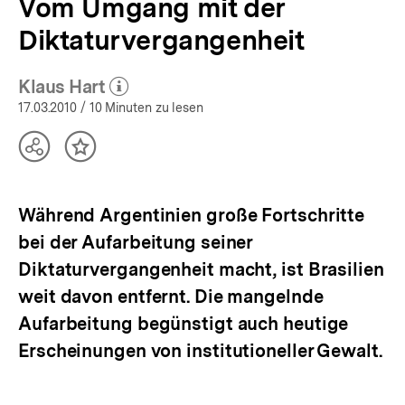
Vom Umgang mit der
Diktaturvergangenheit
Klaus Hart
(Mehr zum Autor)
öffnen
17.03.2010
/ 10 Minuten zu lesen
Teilen
Inhalt
Optionen
merken
anzeigen
Während Argentinien große Fortschritte
bei der Aufarbeitung seiner
Diktaturvergangenheit macht, ist Brasilien
weit davon entfernt. Die mangelnde
Aufarbeitung begünstigt auch heutige
Erscheinungen von institutioneller Gewalt.