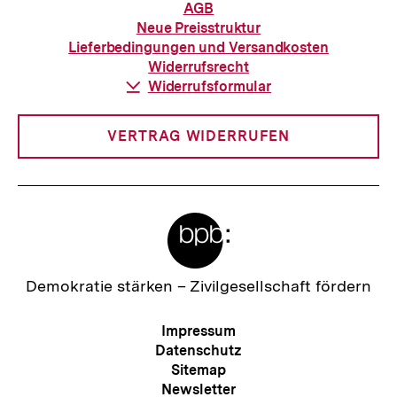
Informationen
AGB
zur
Neue Preisstruktur
Bestellung
Lieferbedingungen und Versandkosten
Widerrufsrecht
Download-
Widerrufsformular
Link:
VERTRAG WIDERRUFEN
Meta-
Links
Zur
Demokratie stärken –
Zivilgesellschaft fördern
Startseite
der
Meta-
Impressum
bpb
Navigation
Datenschutz
Sitemap
Newsletter