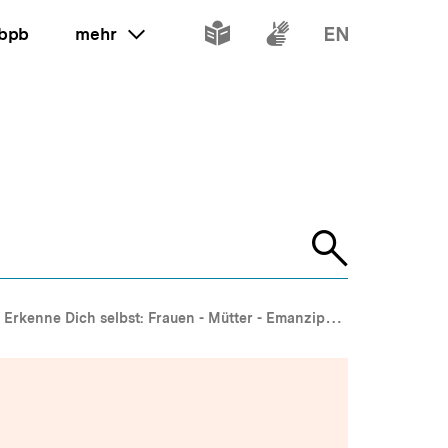
Inhalte
Inhalte
Inhalte
 bpb
mehr
ein oder ausklappen
in
in
in
leichter
Gebärdenspr
Englisch
Sprache
Suche
öffnen
Erkenne Dich selbst: Frauen - Mütter - Emanzipation - Essay