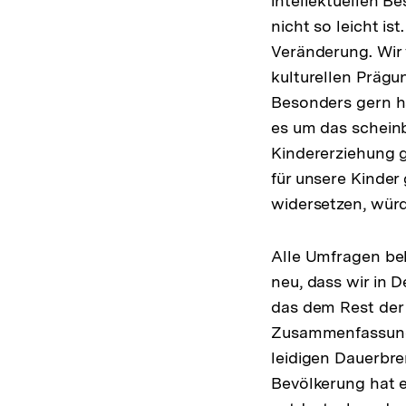
intellektuellen B
nicht so leicht is
Veränderung. Wir 
kulturellen Prägun
Besonders gern ha
es um das scheinb
Kindererziehung g
für unsere Kinder
widersetzen, würd
Alle Umfragen be
neu, dass wir in 
das dem Rest der 
Zusammenfassung 
leidigen Dauerbre
Bevölkerung hat e