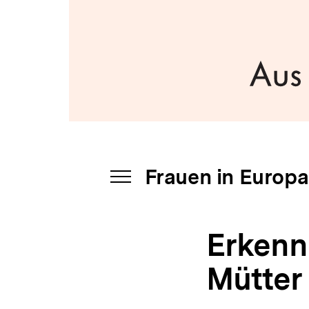
-
a
Essay
t
|
i
Frauen
o
in
n
Europa
|
bpb.de
Frauen in Europa
INHALTSNAVIGATION
ÖFFNEN
Erkenne
Mütter