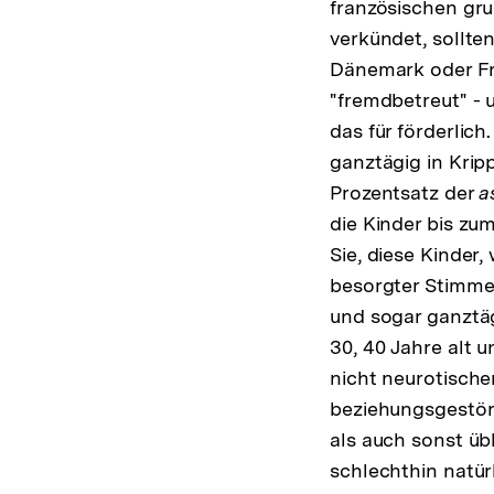
französischen gr
verkündet, sollten
Dänemark oder Fra
"fremdbetreut" - 
das für förderlic
ganztägig in Krip
Prozentsatz der
a
die Kinder bis zu
Sie, diese Kinder
besorgter Stimme 
und sogar ganztäg
30, 40 Jahre alt 
nicht neurotische
beziehungsgestör
als auch sonst übl
schlechthin natür