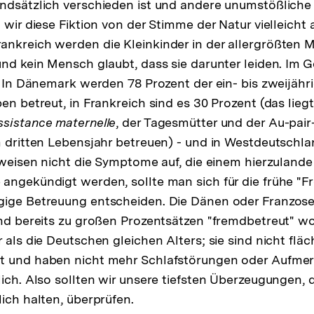
Fußnote
undsätzlich verschieden ist und andere unumstößlich
 wir diese Fiktion von der Stimme der Natur vielleicht
nkreich werden die Kleinkinder in der allergrößten 
und kein Mensch glaubt, dass sie darunter leiden. Im G
h. In Dänemark werden 78 Prozent der ein- bis zweijähr
pen betreut, in Frankreich sind es 30 Prozent (das lie
ssistance maternelle
, der Tagesmütter und der Au-pair
m dritten Lebensjahr betreuen) - und in Westdeutschla
, weisen nicht die Symptome auf, die einem hierzuland
angekündigt werden, sollte man sich für die frühe "
ige Betreuung entscheiden. Die Dänen oder Franzosen
und bereits zu großen Prozentsätzen "fremdbetreut" wo
r als die Deutschen gleichen Alters; sie sind nicht fl
t und haben nicht mehr Schlafstörungen oder Aufmer
ich. Also sollten wir unsere tiefsten Überzeugungen, di
lich halten, überprüfen.