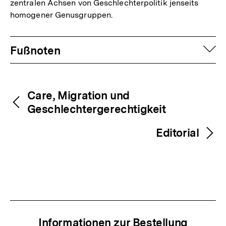
zentralen Achsen von Geschlechterpolitik jenseits
homogener Genusgruppen.
Fussnoten
auf
Fußnoten
Inhaltsnavigation
Inhaltsnavigation
Care, Migration und
Geschlechtergerechtigkeit
Editorial
Informationen zur Bestellung