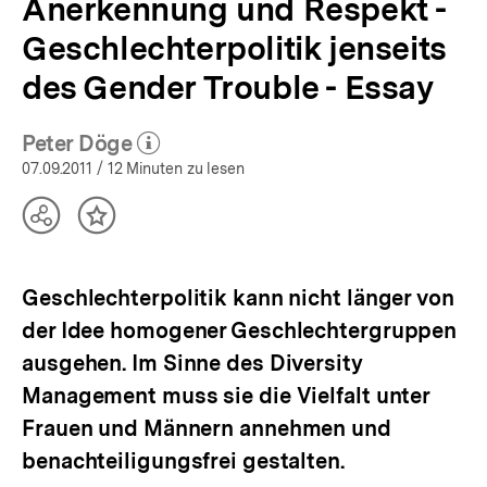
Anerkennung und Respekt -
Geschlechterpolitik jenseits
des Gender Trouble - Essay
Peter Döge
(Mehr zum Autor)
öffnen
07.09.2011
/ 12 Minuten zu lesen
Teilen
Inhalt
Optionen
merken
anzeigen
Geschlechterpolitik kann nicht länger von
der Idee homogener Geschlechtergruppen
ausgehen. Im Sinne des Diversity
Management muss sie die Vielfalt unter
Frauen und Männern annehmen und
benachteiligungsfrei gestalten.