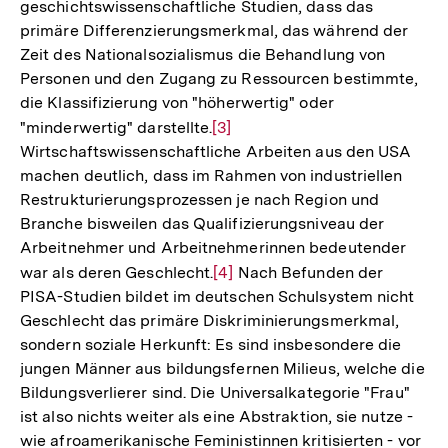
geschichtswissenschaftliche Studien, dass das
primäre Differenzierungsmerkmal, das während der
Zeit des Nationalsozialismus die Behandlung von
Personen und den Zugang zu Ressourcen bestimmte,
die Klassifizierung von "höherwertig" oder
"minderwertig" darstellte.
Zur
[3]
Wirtschaftswissenschaftliche Arbeiten aus den USA
Auflösung
machen deutlich, dass im Rahmen von industriellen
der
Restrukturierungsprozessen je nach Region und
Fußnote
Branche bisweilen das Qualifizierungsniveau der
Arbeitnehmer und Arbeitnehmerinnen bedeutender
war als deren Geschlecht.
Zur
[4]
Nach Befunden der
PISA-Studien bildet im deutschen Schulsystem nicht
Auflösung
Geschlecht das primäre Diskriminierungsmerkmal,
der
sondern soziale Herkunft: Es sind insbesondere die
Fußnote
jungen Männer aus bildungsfernen Milieus, welche die
Bildungsverlierer sind. Die Universalkategorie "Frau"
ist also nichts weiter als eine Abstraktion, sie nutze -
wie afroamerikanische Feministinnen kritisierten - vor