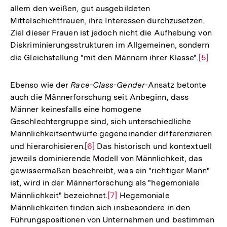
allem den weißen, gut ausgebildeten
Mittelschichtfrauen, ihre Interessen durchzusetzen.
Ziel dieser Frauen ist jedoch nicht die Aufhebung von
Diskriminierungsstrukturen im Allgemeinen, sondern
die Gleichstellung "mit den Männern ihrer Klasse".
Zur
[5]
Auflös
der
Ebenso wie der
Race-Class-Gender
-Ansatz betonte
Fußnot
auch die Männerforschung seit Anbeginn, dass
Männer keinesfalls eine homogene
Geschlechtergruppe sind, sich unterschiedliche
Männlichkeitsentwürfe gegeneinander differenzieren
und hierarchisieren.
Zur
[6]
Das historisch und kontextuell
jeweils dominierende Modell von Männlichkeit, das
Auflösung
gewissermaßen beschreibt, was ein "richtiger Mann"
der
ist, wird in der Männerforschung als "hegemoniale
Fußnote
Männlichkeit" bezeichnet.
Zur
[7]
Hegemoniale
Männlichkeiten finden sich insbesondere in den
Auflösung
Führungspositionen von Unternehmen und bestimmen
der