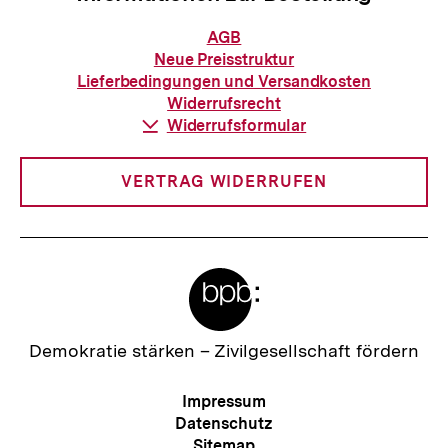
Informationen
AGB
zur
Neue Preisstruktur
Bestellung
Lieferbedingungen und Versandkosten
Widerrufsrecht
Download-
Widerrufsformular
Link:
VERTRAG WIDERRUFEN
Meta-
Links
Zur
Demokratie stärken –
Zivilgesellschaft fördern
Startseite
der
Meta-
Impressum
bpb
Navigation
Datenschutz
Sitemap