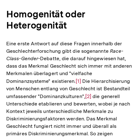
Homogenität oder
Heterogenität
Eine erste Antwort auf diese Fragen innerhalb der
Geschlechterforschung gibt die sogenannte
Race-
Class-Gender
-Debatte, die darauf hingewiesen hat,
dass das Merkmal Geschlecht sich immer mit anderen
Merkmalen überlagert und "vielfache
Dominanzsysteme" existieren.
Zur
[1]
Die Hierarchisierung
von Menschen entlang von Geschlecht ist Bestandteil
Auflösung
umfassender "Dominanzkulturen",
Zur
[2]
die generell
der
Unterschiede etablieren und bewerten, wobei je nach
Auflösung
Fußnote
Kontext jeweils unterschiedliche Merkmale zu
der
Diskriminierungsfaktoren werden. Das Merkmal
Fußnote
Geschlecht fungiert nicht immer und überall als
primäres Diskriminierungsmerkmal. So zeigen