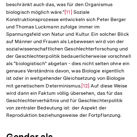
beschränkt auch das, was für den Organismus
biologisch möglich wäre."
Zur
[11]
Soziale
Konstruktionsprozesse entwickeln sich Peter Berger
Auflösung
und Thomas Luckmann zufolge immer im
der
Spannungsfeld von Natur und Kultur. Ein solcher Blick
Fußnote
auf Männer und Frauen als Lebewesen wird von der
sozialwissenschaftlichen Geschlechterforschung und
der Geschlechterpolitik bedauerlicherweise vorschnell
als "biologistisch" abgetan - dies nicht selten ohne ein
genaues Verständnis davon, was Biologie eigentlich
ist oder in weitgehender Gleichsetzung von Biologie
mit genetischem Determinismus.
Zur
[12]
Auf diese Weise
wird dann ein Faktum völlig übersehen, das für das
Auflösung
Geschlechterverhältnis und für Geschlechterpolitik
der
von zentraler Bedeutung ist: der Aspekt der
Fußnote
Reproduktion beziehungsweise der Fortpflanzung.
Gender als