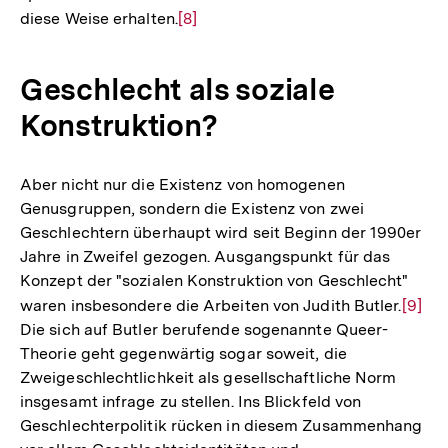
diese Weise erhalten.
Zur
[8]
Auflösung
der
Geschlecht als soziale
Fußnote
Konstruktion?
Aber nicht nur die Existenz von homogenen
Genusgruppen, sondern die Existenz von zwei
Geschlechtern überhaupt wird seit Beginn der 1990er
Jahre in Zweifel gezogen. Ausgangspunkt für das
Konzept der "sozialen Konstruktion von Geschlecht"
waren insbesondere die Arbeiten von Judith Butler.
Zur
[9]
Die sich auf Butler berufende sogenannte Queer-
Auflö
Theorie geht gegenwärtig sogar soweit, die
der
Zweigeschlechtlichkeit als gesellschaftliche Norm
Fußno
insgesamt infrage zu stellen. Ins Blickfeld von
Geschlechterpolitik rücken in diesem Zusammenhang