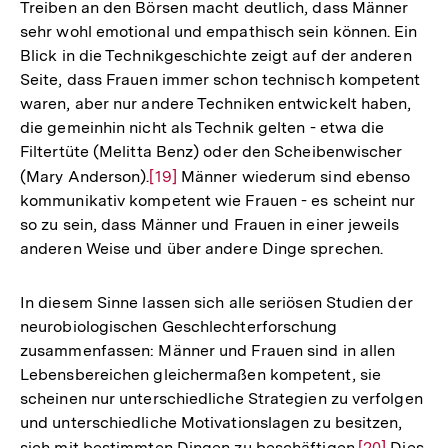
Treiben an den Börsen macht deutlich, dass Männer
sehr wohl emotional und empathisch sein können. Ein
Blick in die Technikgeschichte zeigt auf der anderen
Seite, dass Frauen immer schon technisch kompetent
waren, aber nur andere Techniken entwickelt haben,
die gemeinhin nicht als Technik gelten - etwa die
Filtertüte (Melitta Benz) oder den Scheibenwischer
(Mary Anderson).
Zur
[19]
Männer wiederum sind ebenso
kommunikativ kompetent wie Frauen - es scheint nur
Auflösung
so zu sein, dass Männer und Frauen in einer jeweils
der
anderen Weise und über andere Dinge sprechen.
Fußnote
In diesem Sinne lassen sich alle seriösen Studien der
neurobiologischen Geschlechterforschung
zusammenfassen: Männer und Frauen sind in allen
Lebensbereichen gleichermaßen kompetent, sie
scheinen nur unterschiedliche Strategien zu verfolgen
und unterschiedliche Motivationslagen zu besitzen,
sich mit bestimmten Dingen zu beschäftigen.
Zur
[20]
Dies