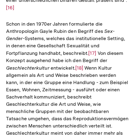
einer unterschiedlichen binären Gestalt präsent sind".
Zur
[16]
Auf
der
Fuß
Schon in den 1970er Jahren formulierte die
Anthropologin Gayle Rubin den Begriff des
Sex-
Gender
-Systems, welches das institutionelle Setting,
in denen eine Gesellschaft Sexualität und
Fortpflanzung handhabt, beschreibt.
Zur
[17]
Von diesem
Konzept ausgehend habe ich den Begriff der
Auflösung
Geschlechterkultur
entwickelt.
Zur
[18]
Wenn Kultur
der
allgemein als Art und Weise beschrieben werden
Auflösung
Fußnote
kann, in der eine Gruppe eine Handlung - zum Beispiel
der
Essen, Wohnen, Zeitmessung - ausführt oder einen
Fußnote
Sachverhalt kommuniziert, beschreibt
Geschlechterkultur die Art und Weise, wie
menschliche Gruppen mit der beobachtbaren
Tatsache umgehen, dass das Reproduktionsvermögen
zwischen Menschen unterschiedlich verteilt ist.
Geschlechterkultur meint von daher immer mehr als