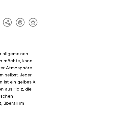
Artikel
Teilen
Inhalt
drucken
Optionen
merken
anzeigen
m allgemeinen
en möchte, kann
ärer Atmosphäre
m selbst. Jeder
 ist ein gelbes X
n aus Holz, die
ischen
, überall im