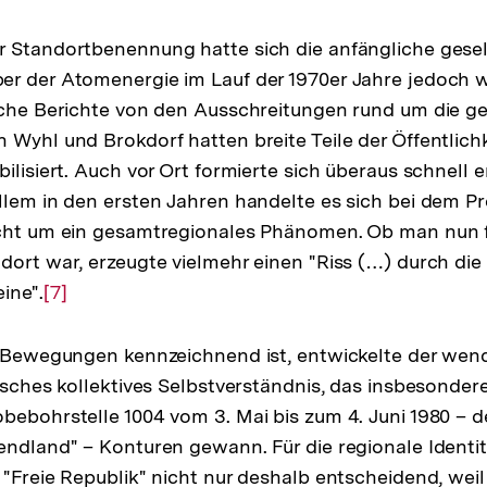
Auflösung
der
 Standortbenennung hatte sich die anfängliche gesel
Fußnote
er der Atomenergie im Lauf der 1970er Jahre jedoch 
iche Berichte von den Ausschreitungen rund um die g
Wyhl und Brokdorf hatten breite Teile der Öffentlichke
bilisiert. Auch vor Ort formierte sich überaus schnell
llem in den ersten Jahren handelte es sich bei dem P
icht um ein gesamtregionales Phänomen. Ob man nun 
dort war, erzeugte vielmehr einen "Riss (…) durch die
ine".
Zur
[7]
Auflösung
der
e Bewegungen kennzeichnend ist, entwickelte der wen
Fußnote
fisches kollektives Selbstverständnis, das insbesonde
bebohrstelle 1004 vom 3. Mai bis zum 4. Juni 1980 – 
endland" – Konturen gewann. Für die regionale Identi
"Freie Republik" nicht nur deshalb entscheidend, weil 