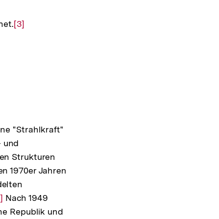
der
net.
Zur
[3]
Fußnote
Auflösung
der
Fußnote
e "Strahlkraft"
- und
en Strukturen
en 1970er Jahren
delten
ur
]
Nach 1949
he Republik und
uflösung