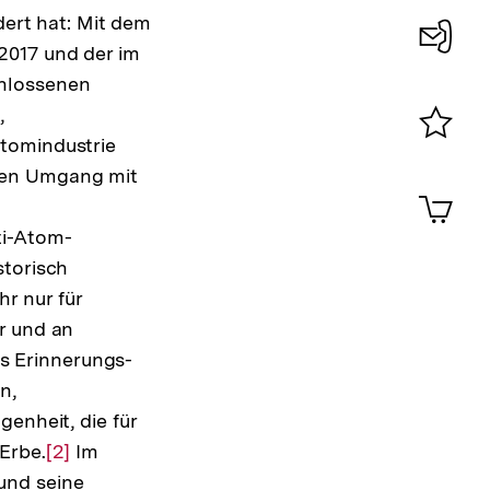
dert hat: Mit dem
2017 und der im
Konta
chlossenen
0
,
Atomindustrie
Merklist
len Umgang mit
ansehen
0
Artik
im
ti-Atom-
Shop-
Warenko
storisch
ansehen
r nur für
r und an
s Erinnerungs-
n,
enheit, die für
Erbe.
Zur
[2]
Im
und seine
Auflösung