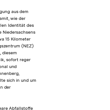
egung aus dem
amit, wie der
en Identität des
te Niedersachsens
wa 15 Kilometer
ngszentrum (NEZ)
, diesem
k, sofort reger
onal und
annenberg,
te sich in und um
n der
eare Abfallstoffe