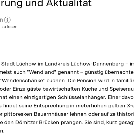
erung und Aktualität
n
 zum Autor)
öffnen
 zu lesen
en Stadt Lüchow im Landkreis Lüchow-Dannenberg – i
eist auch "Wendland" genannt – günstig übernacht
 "Wendenschänke" buchen. Die Pension wird in famili
oder Einzelgäste bewirtschaften Küche und Speiserau
at einen einzigartigen Schlüsselanhänger. Einer davon
Es findet seine Entsprechung in meterhohen gelben X-e
 pittoresken Bauernhäuser lehnen oder auf zeithistor
den Dömitzer Brücken prangen. Sie sind, kurz gesagt
n.