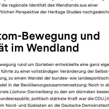
die regionale Identität des Wendlands aus einer
tlichen Perspektive der Heritage Studies nachgezeich
Atom-Bewegung und
tät im Wendland
wegung rund um Gorleben entwickelte eine ganz eigen
e führte zu einer vollständigen Veränderung der Selbst
, zu einem Wandel der bundes- wie landespolitisch
del in der Bevölkerungszusammensetzung: Noch in d
kreis Lüchow-Dannenberg zu den am dünnsten besie
undesrepublik; politisch stärkste Kraft war die CDU.
Z
[4
s im Nord- und Südosten an die Deutsche Demokratisc
A