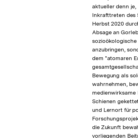
Fu
aktueller denn je,
Inkrafttreten de
Herbst 2020 durc
Absage an Gorleb
sozioökologische
anzubringen, son
dem "atomaren Erb
gesamtgesellscha
Bewegung als solc
wahrnehmen, bewe
medienwirksame Pr
Schienen gekette
und Lernort für po
Forschungsprojekt
die Zukunft bewah
vorliegenden Bei