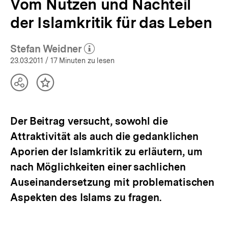
Vom Nutzen und Nachteil
der Islamkritik für das Leben
Stefan Weidner
(Mehr zum Autor)
öffnen
23.03.2011
/ 17 Minuten zu lesen
Teilen
Inhalt
Optionen
merken
anzeigen
Der Beitrag versucht, sowohl die
Attraktivität als auch die gedanklichen
Aporien der Islamkritik zu erläutern, um
nach Möglichkeiten einer sachlichen
Auseinandersetzung mit problematischen
Aspekten des Islams zu fragen.