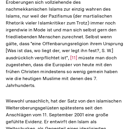
Eroberungen sich vollziehende des
nachmekkanischen Islams zur einzig wahren des
Islams, nur weil der Pazifismus (der martialischen
Rhetorik vieler Islamkritiker zum Trotz) immer noch
irgendwie in Mode ist und man sich selbst gern den
friedliebenden Menschen zurechnet. Selbst wenn
gälte, dass "eine Offenbarungsreligion ihrem Ursprung
[Was ist das, wo liegt der, wer legt ihn fest?, S. W.]
ausdrücklich verpflichtet ist",
Zur
[11]
müsste man doch
zugestehen, dass die Europäer von heute mit den
Auflösung
frühen Christen mindestens so wenig gemein haben
der
wie die heutigen Muslime mit denen des 7.
Fußnote
Jahrhunderts.
Wiewohl unsachlich, hat der Satz von den islamischen
Welteroberungsgelüsten spätestens seit den
Anschlägen vom 11. September 2001 eine große
gefühlte Evidenz. Er entwirft den Islam als
Weltschurken, als Gegenteil eines idealisierten