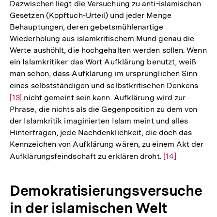
Dazwischen liegt die Versuchung zu anti-islamischen
Auflösung
Gesetzen (Kopftuch-Urteil) und jeder Menge
der
Behauptungen, deren gebetsmühlenartige
Fußnote
Wiederholung aus islamkritischem Mund genau die
Werte aushöhlt, die hochgehalten werden sollen. Wenn
ein Islamkritiker das Wort Aufklärung benutzt, weiß
man schon, dass Aufklärung im ursprünglichen Sinn
eines selbstständigen und selbstkritischen Denkens
Zur
[13]
nicht gemeint sein kann. Aufklärung wird zur
Aufl
Phrase, die nichts als die Gegenposition zu dem von
der
der Islamkritik imaginierten Islam meint und alles
Fußn
Hinterfragen, jede Nachdenklichkeit, die doch das
Kennzeichen von Aufklärung wären, zu einem Akt der
Aufklärungsfeindschaft zu erklären droht.
Zur
[14]
Auflösung
der
Demokratisierungsversuche
Fußnote
in der islamischen Welt