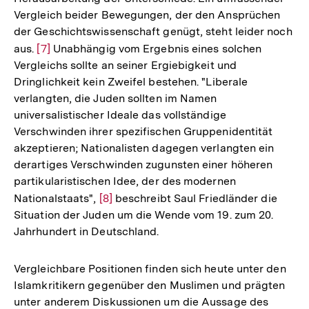
Fußnote
Vergleich beider Bewegungen, der den Ansprüchen
der Geschichtswissenschaft genügt, steht leider noch
aus.
Zur
[7]
Unabhängig vom Ergebnis eines solchen
Vergleichs sollte an seiner Ergiebigkeit und
Auflösung
Dringlichkeit kein Zweifel bestehen. "Liberale
der
verlangten, die Juden sollten im Namen
Fußnote
universalistischer Ideale das vollständige
Verschwinden ihrer spezifischen Gruppenidentität
akzeptieren; Nationalisten dagegen verlangten ein
derartiges Verschwinden zugunsten einer höheren
partikularistischen Idee, der des modernen
Nationalstaats",
Zur
[8]
beschreibt Saul Friedländer die
Situation der Juden um die Wende vom 19. zum 20.
Auflösung
Jahrhundert in Deutschland.
der
Fußnote
Vergleichbare Positionen finden sich heute unter den
Islamkritikern gegenüber den Muslimen und prägten
unter anderem Diskussionen um die Aussage des