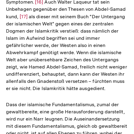
Symptomen.
Zur
[16]
Auch Walter Laqueur tat sein
Unbehagen gegenüber den Thesen von Abdel-Samad
Auflösung
kund,
Zur
[17]
als dieser mit seinem Buch "Der Untergang
der
der islamischen Welt" gegen eines der zentralen
Auflösung
Fußnote
Dogmen der Islamkritik verstieß: dass nämlich der
der
Islam im Aufwind begriffen sei und immer
Fußnote
gefährlicher werde, der Westen also in einen
Abwehrkampf genötigt werde. Wenn die islamische
Welt aber unübersehbare Zeichen des Untergangs
zeigt, wie Hamed Abdel-Samad, freilich nicht weniger
undifferenziert, behauptet, dann kann der Westen ihr
allenfalls den Gnadenstoß versetzen – fürchten muss
er sie nicht. Die Islamkritik hätte ausgedient.
Dass der islamische Fundamentalismus, zumal der
gewaltbereite, eine große Herausforderung darstellt,
wird nur ein Narr leugnen. Die Auseinandersetzung
mit diesem Fundamentalismus, gleich ob gewaltbereit
oder nicht, ist auf allen Ebenen zu führen, wobei der