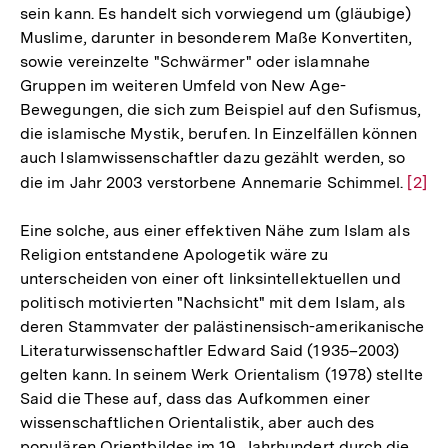
sein kann. Es handelt sich vorwiegend um (gläubige)
der
Muslime, darunter in besonderem Maße Konvertiten,
Fußnote
sowie vereinzelte "Schwärmer" oder islamnahe
Gruppen im weiteren Umfeld von New Age-
Bewegungen, die sich zum Beispiel auf den Sufismus,
die islamische Mystik, berufen. In Einzelfällen können
auch Islamwissenschaftler dazu gezählt werden, so
die im Jahr 2003 verstorbene Annemarie Schimmel.
Zur
[2]
Aufl
Eine solche, aus einer effektiven Nähe zum Islam als
der
Religion entstandene Apologetik wäre zu
Fußn
unterscheiden von einer oft linksintellektuellen und
politisch motivierten "Nachsicht" mit dem Islam, als
deren Stammvater der palästinensisch-amerikanische
Literaturwissenschaftler Edward Said (1935–2003)
gelten kann. In seinem Werk Orientalism (1978) stellte
Said die These auf, dass das Aufkommen einer
wissenschaftlichen Orientalistik, aber auch des
populären Orientbildes im 19. Jahrhundert durch die