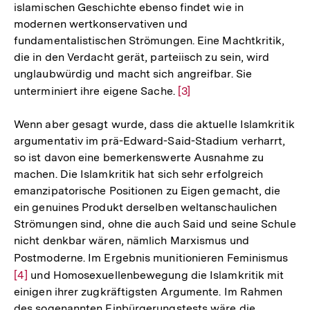
islamischen Geschichte ebenso findet wie in
modernen wertkonservativen und
fundamentalistischen Strömungen. Eine Machtkritik,
die in den Verdacht gerät, parteiisch zu sein, wird
unglaubwürdig und macht sich angreifbar. Sie
unterminiert ihre eigene Sache.
Zur
[3]
Auflösung
Wenn aber gesagt wurde, dass die aktuelle Islamkritik
der
argumentativ im prä-Edward-Said-Stadium verharrt,
Fußnote
so ist davon eine bemerkenswerte Ausnahme zu
machen. Die Islamkritik hat sich sehr erfolgreich
emanzipatorische Positionen zu Eigen gemacht, die
ein genuines Produkt derselben weltanschaulichen
Strömungen sind, ohne die auch Said und seine Schule
nicht denkbar wären, nämlich Marxismus und
Postmoderne. Im Ergebnis munitionieren Feminismus
Zur
[4]
und Homosexuellenbewegung die Islamkritik mit
Auf
einigen ihrer zugkräftigsten Argumente. Im Rahmen
der
des sogenannten Einbürgerungstests wäre die
Fuß