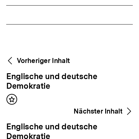
Weitere
Content-
Vorheriger Inhalt
Navigation
Inhalte
V
Englische und deutsche
o
Demokratie
r
Inhalt
h
merken
Nächster Inhalt
e
r
N
Englische und deutsche
i
ä
Demokratie