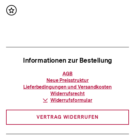
g
c
e
Inhalt
h
merken
r
s
I
t
n
e
h
r
a
Informationen zur Bestellung
I
l
n
Informationen
AGB
t
zur
h
Neue Preisstruktur
Bestellung
:
Lieferbedingungen und Versandkosten
a
Widerrufsrecht
l
Download-
Widerrufsformular
Link:
t
:
VERTRAG WIDERRUFEN