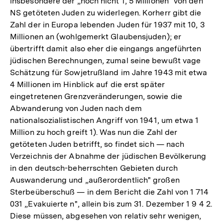
insbesondere der „noch nicht 1, 5 Millionen" von den
NS getöteten Juden zu widerlegen. Korherr gibt die
Zahl der in Europa lebenden Juden für 1937 mit 10, 3
Millionen an (wohlgemerkt Glaubensjuden); er
übertrifft damit also eher die eingangs angeführten
jüdischen Berechnungen, zumal seine bewußt vage
Schätzung für Sowjetrußland im Jahre 1943 mit etwa
4 Millionen im Hinblick auf die erst später
eingetretenen Grenzveränderungen, sowie die
Abwanderung von Juden nach dem
nationalsozialistischen Angriff von 1941, um etwa 1
Million zu hoch greift 1). Was nun die Zahl der
getöteten Juden betrifft, so findet sich — nach
Verzeichnis der Abnahme der jüdischen Bevölkerung
in den deutsch-beherrschten Gebieten durch
Auswanderung und „außerordentlich" großen
Sterbeüberschuß — in dem Bericht die Zahl von 1 714
031 „Evakuierte n", allein bis zum 31. Dezember 1 9 4 2.
Diese müssen, abgesehen von relativ sehr wenigen,