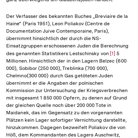
Der Verfasser des bekannten Buches „Breviaire de la
Haine“ (Paris 1951), Leon Poliakov (Centre de
Documentation Juive Contemporaine, Paris),
übernimmt hinsichtlich der durch die NS-
Einsatzgruppen erschossenen Juden die Berechnung
des genannten Statistikers Lestschinsky von
Zur
[1]
5
Millionen. Hinsichtlich der in den Lagern Belzec (600
Auflösung
000), Sobibor (250 000), Treblinka (700 000),
der
Chelmno(300 000) durch Gas getöteten Juden
Fußnote
übernimmt er die Angaben der polnischen
Kommission zur Untersuchung der Kriegsverbrechen
mit insgesamt 1 850 000 Opfern, zu denen auf Grund
der gleichen Quelle noch über 200 000 Tote in
Maidanek, das im Gegensatz zu den vorgenannten
Plätzen kein Lager sofortiger Vernichtung darstellte,
hinzukommen. Dagegen bezweifelt Poliakov die von
Höß, dem Kommandanten des Lagers Auschwitz,