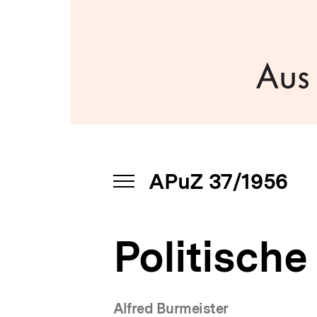
bpb.de
a
t
i
o
n
APuZ 37/1956
INHALTSNAVIGATION
ÖFFNEN
Politisch
Alfred Burmeister