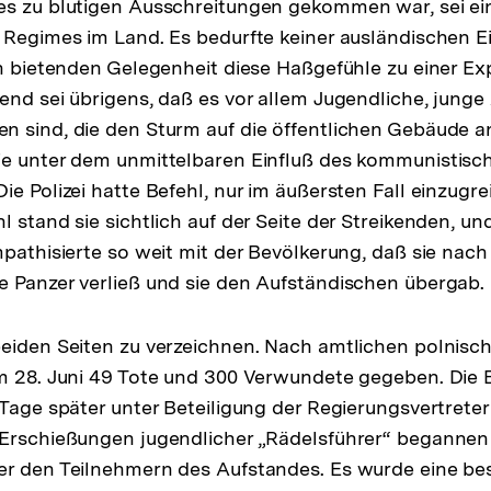
es zu blutigen Ausschreitungen gekommen war, sei ei
 Regimes im Land. Es bedurfte keiner ausländischen 
ch bietenden Gelegenheit diese Haßgefühle zu einer Ex
end sei übrigens, daß es vor allem Jugendliche, junge
 sind, die den Sturm auf die öffentlichen Gebäude a
ie unter dem unmittelbaren Einfluß des kommunistis
e Polizei hatte Befehl, nur im äußersten Fall einzugre
l stand sie sichtlich auf der Seite der Streikenden, u
mpathisierte so weit mit der Bevölkerung, daß sie nach
 Panzer verließ und sie den Aufständischen übergab.
beiden Seiten zu verzeichnen. Nach amtlichen polnis
m 28. Juni 49 Tote und 300 Verwundete gegeben. Die 
 Tage später unter Beteiligung der Regierungsvertreter
Erschießungen jugendlicher „Rädelsführer“ begannen 
er den Teilnehmern des Aufstandes. Es wurde eine b