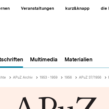
ernen
Veranstaltungen
kurz&knapp
die
tschriften
Multimedia
Materialien
ion
chte
APuZ Archiv
1953 - 1959
1956
APuZ 37/1956