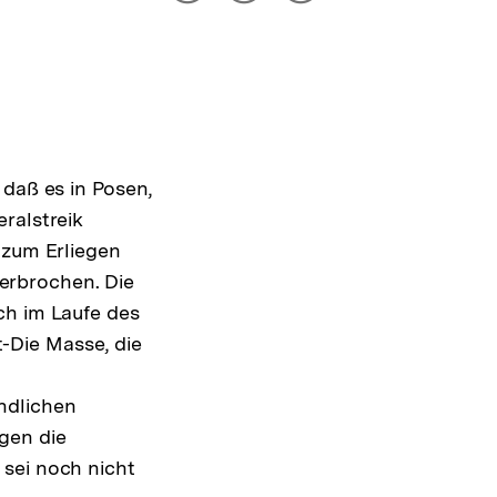
drucken
Optionen
merken
anzeigen
 daß es in Posen,
ralstreik
 zum Erliegen
erbrochen. Die
ch im Laufe des
-Die Masse, die
ndlichen
gen die
 sei noch nicht