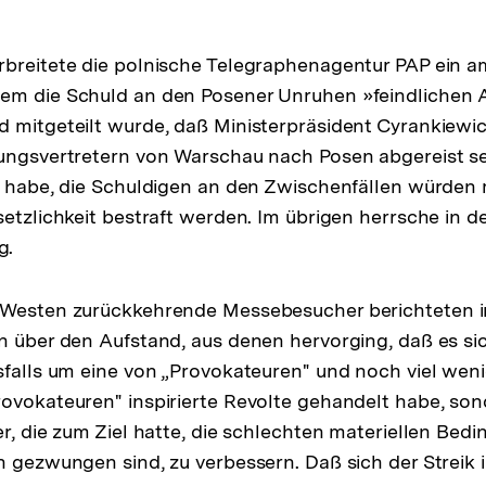
breitete die polnische Telegraphenagentur PAP ein a
em die Schuld an den Posener Unruhen »feindlichen 
 mitgeteilt wurde, daß Ministerpräsident Cyrankiewi
ungsvertretern von Warschau nach Posen abgereist se
t habe, die Schuldigen an den Zwischenfällen würden m
setzlichkeit bestraft werden. Im übrigen herrsche in d
g.
 Westen zurückkehrende Messebesucher berichteten i
n über den Aufstand, aus denen hervorging, daß es si
sfalls um eine von „Provokateuren" und noch viel wen
ovokateuren" inspirierte Revolte gehandelt habe, so
er, die zum Ziel hatte, die schlechten materiellen Bed
n gezwungen sind, zu verbessern. Daß sich der Streik 