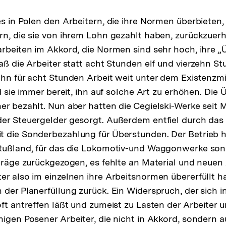
s in Polen den Arbeitern, die ihre Normen überbieten, 
rn, die sie von ihrem Lohn gezahlt haben, zurückzuerh
arbeiten im Akkord, die Normen sind sehr hoch, ihre 
daß die Arbeiter statt acht Stunden elf und vierzehn S
ohn für acht Stunden Arbeit weit unter dem Existenz
nd sie immer bereit, ihn auf solche Art zu erhöhen. Die
er bezahlt. Nun aber hatten die Cegielski-Werke seit 
er Steuergelder gesorgt. Außerdem entfiel durch das
t die Sonderbezahlung für Überstunden. Der Betrieb h
Rußland, für das die Lokomotiv-und Waggonwerke sonst
fträge zurückgezogen, es fehlte an Material und neuen
er also im einzelnen ihre Arbeitsnormen übererfüllt h
 der Planerfüllung zurück. Ein Widerspruch, der sich i
oft antreffen läßt und zumeist zu Lasten der Arbeiter 
nigen Posener Arbeiter, die nicht in Akkord, sondern a