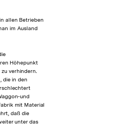
n allen Betrieben
 man im Ausland
die
ihren Höhepunkt
zu verhindern.
 die in den
rschlechtert
n Waggon-und
abrik mit Material
rt, daß die
eiter unter das