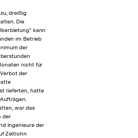
zu, dreißig
alten. Die
„Überbietung" kann
tunden im Betrieb
minimum der
 Überstunden
Monaten nicht für
 Verbot der
atte
 lieferten, hatte
 Aufträgen.
atten, war das
n der
und Ingenieure der
uf Zeitlohn