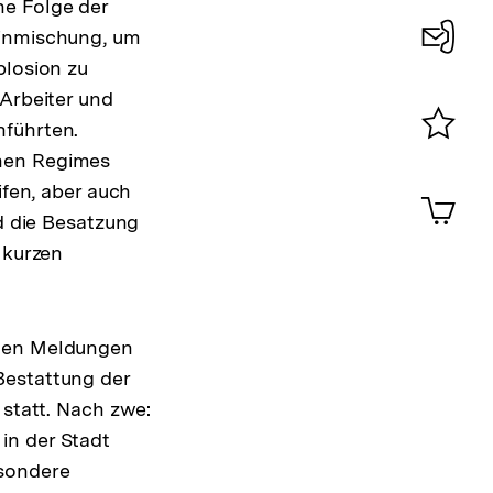
ne Folge der
Einmischung, um
plosion zu
Konta
 Arbeiter und
0
nführten.
Merklist
chen Regimes
ansehen
ifen, aber auch
0
Artik
im
nd die Besatzung
Shop-
 kurzen
Warenko
ansehen
chen Meldungen
Bestattung der
 statt. Nach zwe:
in der Stadt
esondere