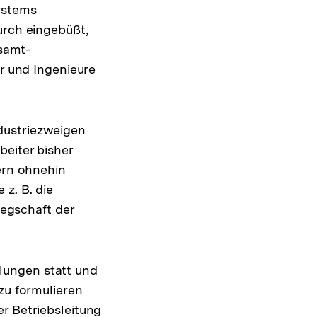
ystems
urch eingebüßt,
esamt-
er und Ingenieure
dustriezweigen
beiter bisher
tern ohnehin
z. B. die
egschaft der
lungen statt und
zu formulieren
r Betriebsleitung