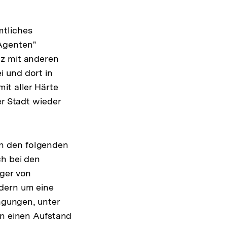
mtliches
Agenten"
cz mit anderen
i und dort in
it aller Härte
er Stadt wieder
n den folgenden
ch bei den
iger von
ndern um eine
ingungen, unter
in einen Aufstand