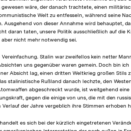
gewesen wäre, der danach trachtete, einen militärisc
kommunistische Welt zu entfesseln, während seine Na
en. Ausgehend von dieser Annahme wird behauptet, da
ht daran taten, unsere Politik ausschließlich auf die 
s aber nicht mehr notwendig sei.
e Vereinfachung. Stalin war zweifellos kein netter Man
 Absichten uns gegenüber waren gemein. Doch bin ich
iner Absicht lag, einen dritten Weltkrieg großen Stils z
das stalinistische Rußland danach lechzte, den Weste
Atomwaffen abgeschreckt wurde, ist weitgehend eine
dungskraft, gegen die einige von uns, die mit den rus
m Verlauf der Jahre vergeblich ihre Stimmen erhoben 
t handelt es sich bei der kürzlich eingetretenen Verä
r amerikanischen Interpretation der nach außen in E