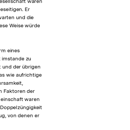
Gesellschaft waren
seitigen. Er
bwarten und die
iese Weise würde
orm eines
 imstande zu
t und der übrigen
s wie aufrichtige
hrsamkeit,
n Faktoren der
meinschaft waren
r Doppelzüngigkeit
ug, von denen er