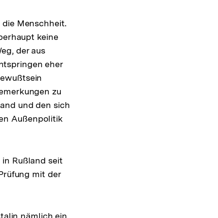
 die Menschheit.
überhaupt keine
eg, der aus
ntspringen eher
Bewußtsein
 Bemerkungen zu
land und den sich
en Außenpolitik
in Rußland seit
Prüfung mit der
talin nämlich ein