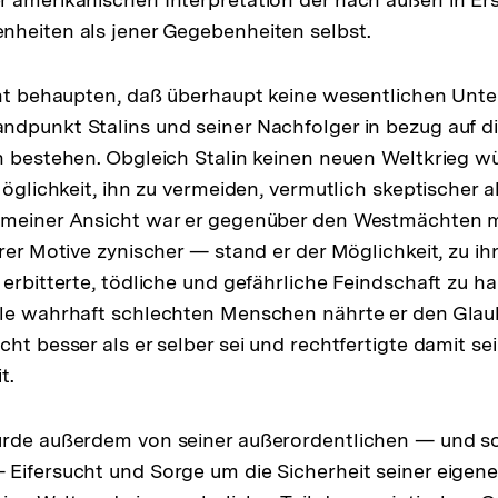
nheiten als jener Gegebenheiten selbst.
cht behaupten, daß überhaupt keine wesentlichen Unt
dpunkt Stalins und seiner Nachfolger in bezug auf di
n bestehen. Obgleich Stalin keinen neuen Weltkrieg w
Möglichkeit, ihn zu vermeiden, vermutlich skeptischer al
 meiner Ansicht war er gegenüber den Westmächten m
hrer Motive zynischer — stand er der Möglichkeit, zu i
 erbitterte, tödliche und gefährliche Feindschaft zu h
lle wahrhaft schlechten Menschen nährte er den Glau
cht besser als er selber sei und rechtfertigte damit s
t.
urde außerdem von seiner außerordentlichen — und s
 Eifersucht und Sorge um die Sicherheit seiner eigen