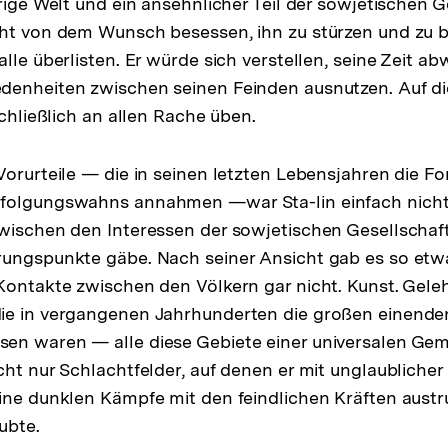
brige Welt und ein ansehnlicher Teil der sowjetischen 
ht von dem Wunsch besessen, ihn zu stürzen und zu be
lle überlisten. Er würde sich verstellen, seine Zeit a
denheiten zwischen seinen Feinden ausnutzen. Auf d
schließlich an allen Rache üben.
Vorurteile — die in seinen letzten Lebensjahren die F
folgungswahns annahmen —war Sta-lin einfach nicht
wischen den Interessen der sowjetischen Gesellschaf
ungspunkte gäbe. Nach seiner Ansicht gab es so etwa
Kontakte zwischen den Völkern gar nicht. Kunst. Gele
ie in vergangenen Jahrhunderten die großen einende
en waren — alle diese Gebiete einer universalen Ge
cht nur Schlachtfelder, auf denen er mit unglaubliche
ine dunklen Kämpfe mit den feindlichen Kräften austr
ubte.