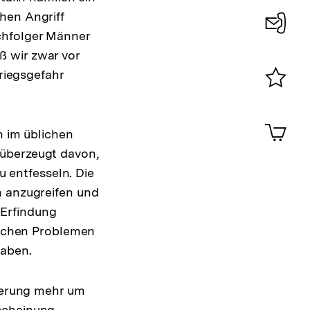
hen Angriff
chfolger Männer
Konta
ß wir zwar vor
0
Kriegsgefahr
Merklist
ansehen
0
Artik
n im üblichen
im
 überzeugt davon,
Shop-
Warenko
u entfesseln. Die
ansehen
n anzugreifen und
 Erfindung
sischen Problemen
haben.
nderung mehr um
rscheinung