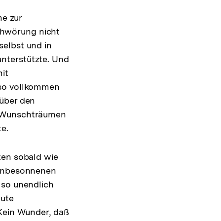
me zur
chwörung nicht
selbst und in
nterstützte. Und
it
 so vollkommen
 über den
t Wunschträumen
e.
ten sobald wie
 unbesonnenen
 so unendlich
eute
 Kein Wunder, daß