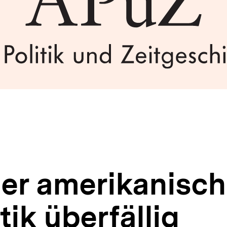
der amerikanisc
ik überfällig