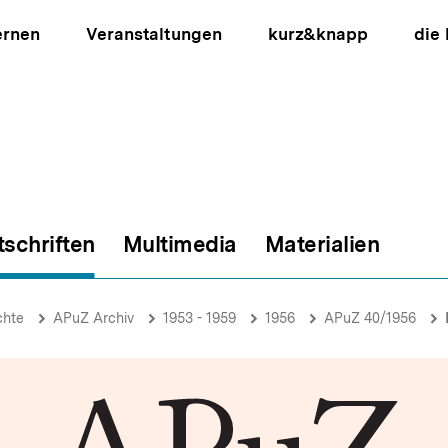
ernen
Veranstaltungen
kurz&knapp
die
tschriften
Multimedia
Materialien
ion
chte
APuZ Archiv
1953 - 1959
1956
APuZ 40/1956