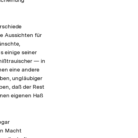
erschiede
e Aussichten für
ünschte,
s einige seiner
ißtrauischer — in
hnen eine andere
aben, ungläubiger
ben, daß der Rest
einen eigenen Haß
ogar
en Macht