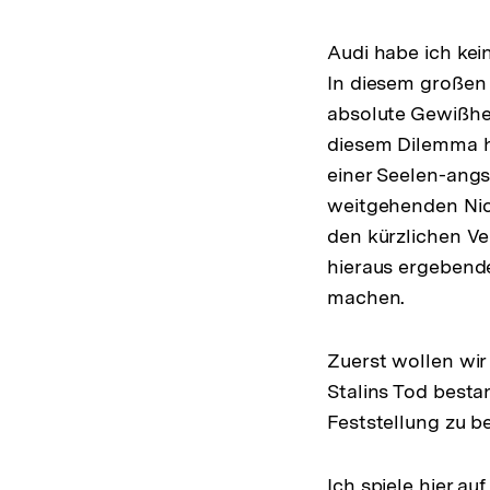
Audi habe ich kei
In diesem großen 
absolute Gewißhei
diesem Dilemma h
einer Seelen-ang
weitgehenden Nic
den kürzlichen V
hieraus ergebend
machen.
Zuerst wollen wir
Stalins Tod besta
Feststellung zu b
Ich spiele hier au