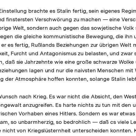
instellung brachte es Stalin fertig, sein eigenes Regi
d finstersten Verschwörung zu machen — eine Vers
rige Welt, sondern auch gegen das sowjetische Volk 
egen die gleiche kommunistische Bewegung, die ihn u
 er es fertig, Rußlands Beziehungen zur übrigen Welt m
keit, Furcht und Antagonismus zu belasten, und zwar
h, daß sie Jahrzehnte wie eine große schwarze Wolke
Beziehungen lagen und nur die naivsten Menschen mi
ng der Atmosphäre hoffen konnten, solange Stalin lebt
Wunsch nach Krieg. Es war nicht die Absicht, den Wes
engewalt anzugreifen. Es harte nichts zu tun mit den
rischen Vorhaben eines Hitlers. Sondern es war etwas
am, so unbarmherzig, so bedrohlich — daß cs viele L
e nicht von Kriegslüsternheit unterscheiden konnten.