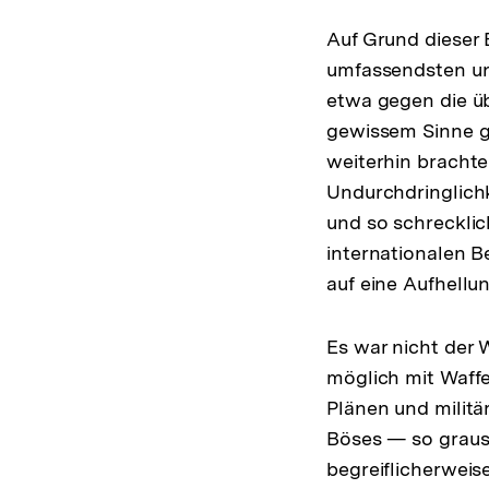
Auf Grund dieser E
umfassendsten un
etwa gegen die üb
gewissem Sinne g
weiterhin brachte
Undurchdringlich
und so schrecklic
internationalen 
auf eine Aufhellu
Es war nicht der 
möglich mit Waff
Plänen und militä
Böses — so graus
begreiflicherweis