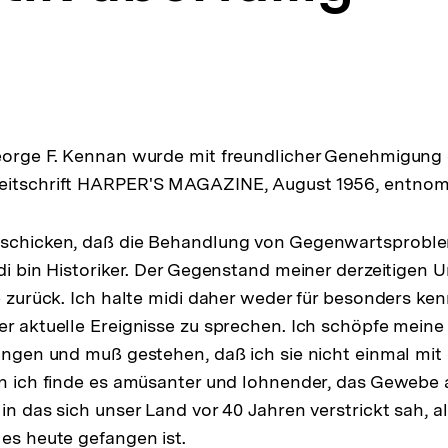
eorge F. Kennan wurde mit freundlicher Genehmigung 
eitschrift HARPER'S MAGAZINE, August 1956, entno
sschicken, daß die Behandlung von Gegenwartsproblem
Idi bin Historiker. Der Gegenstand meiner derzeitigen
re zurück. Ich halte midi daher weder für besonders ke
er aktuelle Ereignisse zu sprechen. Ich schöpfe mein
tungen und muß gestehen, daß ich sie nicht einmal mi
nn ich finde es amüsanter und lohnender, das Gewebe 
in das sich unser Land vor 40 Jahren verstrickt sah, al
 es heute gefangen ist.