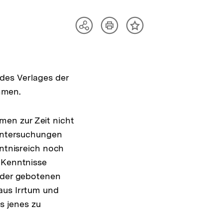
Artikel
Teilen
Inhalt
drucken
Optionen
merken
anzeigen
des Verlages der
mmen.
en zur Zeit nicht
 Untersuchungen
nntnisreich noch
e Kenntnisse
t der gebotenen
aus Irrtum und
s jenes zu