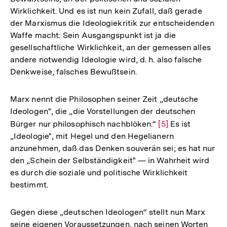
Wirklichkeit. Und es ist nun kein Zufall, daß gerade
der Marxismus die Ideologiekritik zur entscheidenden
Waffe macht: Sein Ausgangspunkt ist ja die
gesellschaftliche Wirklichkeit, an der gemessen alles
andere notwendig Ideologie wird, d. h. also falsche
Denkweise, falsches Bewußtsein.
Marx nennt die Philosophen seiner Zeit „deutsche
Ideologen", die „die Vorstellungen der deutschen
Bürger nur philosophisch nachblöken.“
Zur
[5]
Es ist
„Ideologie", mit Hegel und den Hegelianern
Auflösung
anzunehmen, daß das Denken souverän sei; es hat nur
der
den „Schein der Selbständigkeit" — in Wahrheit wird
Fußnote
es durch die soziale und politische Wirklichkeit
bestimmt.
Gegen diese „deutschen Ideologen“ stellt nun Marx
seine eigenen Voraussetzungen, nach seinen Worten