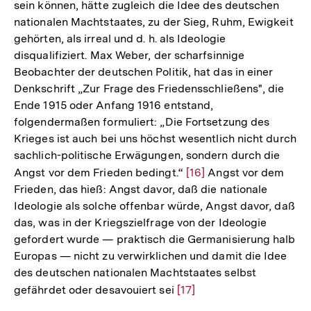
sein können, hätte zugleich die Idee des deutschen
nationalen Machtstaates, zu der Sieg, Ruhm, Ewigkeit
gehörten, als irreal und d. h. als Ideologie
disqualifiziert. Max Weber, der scharfsinnige
Beobachter der deutschen Politik, hat das in einer
Denkschrift „Zur Frage des Friedensschließens", die
Ende 1915 oder Anfang 1916 entstand,
folgendermaßen formuliert: „Die Fortsetzung des
Krieges ist auch bei uns höchst wesentlich nicht durch
sachlich-politische Erwägungen, sondern durch die
Angst vor dem Frieden bedingt.“
Zur
[16]
Angst vor dem
Frieden, das hieß: Angst davor, daß die nationale
Auflösung
Ideologie als solche offenbar würde, Angst davor, daß
der
das, was in der Kriegszielfrage von der Ideologie
Fußnote
gefordert wurde — praktisch die Germanisierung halb
Europas — nicht zu verwirklichen und damit die Idee
des deutschen nationalen Machtstaates selbst
gefährdet oder desavouiert sei
Zur
[17]
Auflösung