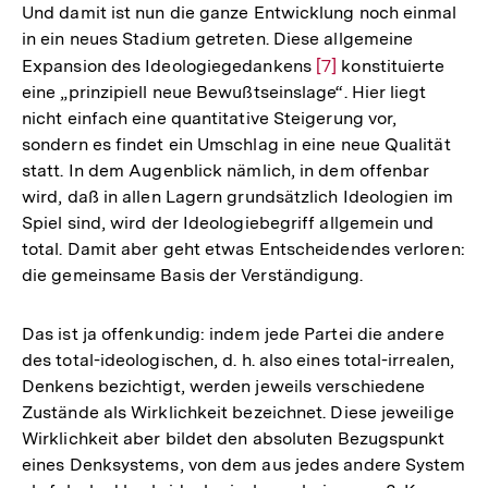
Und damit ist nun die ganze Entwicklung noch einmal
in ein neues Stadium getreten. Diese allgemeine
Expansion des Ideologiegedankens
Zur
[7]
konstituierte
eine „prinzipiell neue Bewußtseinslage“. Hier liegt
Auflösung
nicht einfach eine quantitative Steigerung vor,
der
sondern es findet ein Umschlag in eine neue Qualität
Fußnote
statt. In dem Augenblick nämlich, in dem offenbar
wird, daß in allen Lagern grundsätzlich Ideologien im
Spiel sind, wird der Ideologiebegriff allgemein und
total. Damit aber geht etwas Entscheidendes verloren:
die gemeinsame Basis der Verständigung.
Das ist ja offenkundig: indem jede Partei die andere
des total-ideologischen, d. h. also eines total-irrealen,
Denkens bezichtigt, werden jeweils verschiedene
Zustände als Wirklichkeit bezeichnet. Diese jeweilige
Wirklichkeit aber bildet den absoluten Bezugspunkt
eines Denksystems, von dem aus jedes andere System