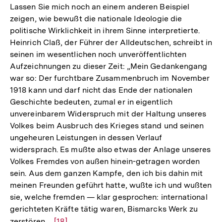
Lassen Sie mich noch an einem anderen Beispiel
zeigen, wie bewußt die nationale Ideologie die
politische Wirklichkeit in ihrem Sinne interpretierte.
Heinrich Claß, der Führer der Alldeutschen, schreibt in
seinen im wesentlichen noch unveröffentlichten
Aufzeichnungen zu dieser Zeit: „Mein Gedankengang
war so: Der furchtbare Zusammenbruch im November
1918 kann und darf nicht das Ende der nationalen
Geschichte bedeuten, zumal er in eigentlich
unvereinbarem Widerspruch mit der Haltung unseres
Volkes beim Ausbruch des Krieges stand und seinen
ungeheuren Leistungen in dessen Verlauf
widersprach. Es mußte also etwas der Anlage unseres
Volkes Fremdes von außen hinein-getragen worden
sein. Aus dem ganzen Kampfe, den ich bis dahin mit
meinen Freunden geführt hatte, wußte ich und wußten
sie, welche fremden — klar gesprochen: international
gerichteten Kräfte tätig waren, Bismarcks Werk zu
zerstören . .
Zur
[18]