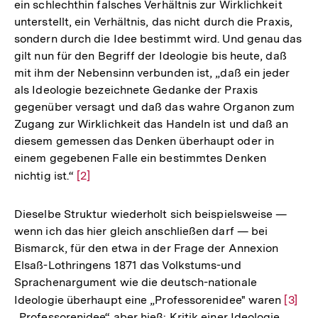
ein schlechthin falsches Verhältnis zur Wirklichkeit
unterstellt, ein Verhältnis, das nicht durch die Praxis,
sondern durch die Idee bestimmt wird. Und genau das
gilt nun für den Begriff der Ideologie bis heute, daß
mit ihm der Nebensinn verbunden ist, „daß ein jeder
als Ideologie bezeichnete Gedanke der Praxis
gegenüber versagt und daß das wahre Organon zum
Zugang zur Wirklichkeit das Handeln ist und daß an
diesem gemessen das Denken überhaupt oder in
einem gegebenen Falle ein bestimmtes Denken
nichtig ist.“
Zur
[2]
Auflösung
der
Dieselbe Struktur wiederholt sich beispielsweise —
Fußnote
wenn ich das hier gleich anschließen darf — bei
Bismarck, für den etwa in der Frage der Annexion
Elsaß-Lothringens 1871 das Volkstums-und
Sprachenargument wie die deutsch-nationale
Ideologie überhaupt eine „Professorenidee" waren
Zur
[3]
„Professorenidee“ aber hieß: Kritik einer Ideologie
Auflö