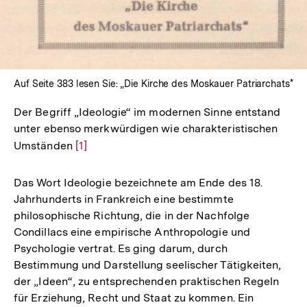
In
Lightbox
öffnen
Auf Seite 383 lesen Sie: „Die Kirche des Moskauer Patriarchats*
Der Begriff „Ideologie“ im modernen Sinne entstand
unter ebenso merkwürdigen wie charakteristischen
Umständen
Zur
[1]
Auflösung
der
Das Wort Ideologie bezeichnete am Ende des 18.
Fußnote
Jahrhunderts in Frankreich eine bestimmte
philosophische Richtung, die in der Nachfolge
Condillacs eine empirische Anthropologie und
Psychologie vertrat. Es ging darum, durch
Bestimmung und Darstellung seelischer Tätigkeiten,
der „Ideen“, zu entsprechenden praktischen Regeln
für Erziehung, Recht und Staat zu kommen. Ein