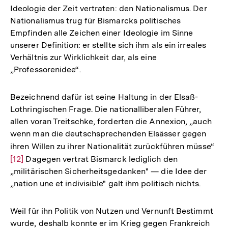
Ideologie der Zeit vertraten: den Nationalismus. Der
Nationalismus trug für Bismarcks politisches
Empfinden alle Zeichen einer Ideologie im Sinne
unserer Definition: er stellte sich ihm als ein irreales
Verhältnis zur Wirklichkeit dar, als eine
„Professorenidee“.
Bezeichnend dafür ist seine Haltung in der Elsaß-
Lothringischen Frage. Die nationalliberalen Führer,
allen voran Treitschke, forderten die Annexion, „auch
wenn man die deutschsprechenden Elsässer gegen
ihren Willen zu ihrer Nationalität zurückführen müsse“
Zur
[12]
Dagegen vertrat Bismarck lediglich den
Auf
„militärischen Sicherheitsgedanken" — die Idee der
der
„nation une et indivisible" galt ihm politisch nichts.
Fuß
Weil für ihn Politik von Nutzen und Vernunft Bestimmt
wurde, deshalb konnte er im Krieg gegen Frankreich