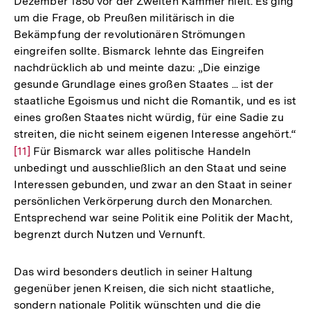
Dezember 1850 vor der Zweiten Kammer hielt. Es ging
um die Frage, ob Preußen militärisch in die
Bekämpfung der revolutionären Strömungen
eingreifen sollte. Bismarck lehnte das Eingreifen
nachdrücklich ab und meinte dazu: „Die einzige
gesunde Grundlage eines großen Staates ... ist der
staatliche Egoismus und nicht die Romantik, und es ist
eines großen Staates nicht würdig, für eine Sadie zu
streiten, die nicht seinem eigenen Interesse angehört.“
Zur
[11]
Für Bismarck war alles politische Handeln
unbedingt und ausschließlich an den Staat und seine
Auflösung
Interessen gebunden, und zwar an den Staat in seiner
der
persönlichen Verkörperung durch den Monarchen.
Fußnote
Entsprechend war seine Politik eine Politik der Macht,
begrenzt durch Nutzen und Vernunft.
Das wird besonders deutlich in seiner Haltung
gegenüber jenen Kreisen, die sich nicht staatliche,
sondern nationale Politik wünschten und die die