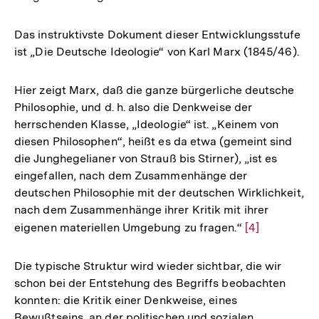
Das instruktivste Dokument dieser Entwicklungsstufe
ist „Die Deutsche Ideologie“ von Karl Marx (1845/46).
Hier zeigt Marx, daß die ganze bürgerliche deutsche
Philosophie, und d. h. also die Denkweise der
herrschenden Klasse, „Ideologie“ ist. „Keinem von
diesen Philosophen“, heißt es da etwa (gemeint sind
die Junghegelianer von Strauß bis Stirner), „ist es
eingefallen, nach dem Zusammenhänge der
deutschen Philosophie mit der deutschen Wirklichkeit,
nach dem Zusammenhänge ihrer Kritik mit ihrer
eigenen materiellen Umgebung zu fragen.“
Zur
[4]
Auflösung
der
Die typische Struktur wird wieder sichtbar, die wir
Fußnote
schon bei der Entstehung des Begriffs beobachten
konnten: die Kritik einer Denkweise, eines
Bewußtseins, an der politischen und sozialen