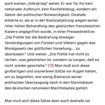
auch keinen „Volkskrieg" sehen. Er war für ihn kein
nationaler Aufbruch, kein Rachefeldzug, sondern ein
Gebot der politischen Notwendigkeit. Deshalb
erklärte er, als er in der Nationalzeitung wegen seiner
ritter-liehen Behandlung des gestürzten französischen
Kaisers angegriffen wurde, in einer Pressedirektive:
„Die Politik hat die Bestrafung etwaiger
Versündigungen von Fürsten und Völkern gegen das
Moralgesetz der göttlichen Vorsehung ... zu
überlassen.“ Und weiter: „Die Politik hat nicht zu
rächen, was geschehen ist, sondern zu sorgen, daß es
nicht wieder geschehe.“
Zur
[13]
Man muß sich diese
großartigen und souveränen Sätze vor Augen halten,
Auflösung
um zu begreifen, wie wenig Bismarck seiner
der
politischen Überzeugung nach in den Stammbaum
Fußnote
des deutschen nationalen Machtstaates gehört.
Man muß sich diese Sätze aber auch deshalb vor