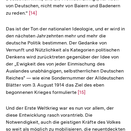
von Deutschen, nicht mehr von Baiern und Badenern
zu reden.“
Zur
[14]
Auflösung
der
Das ist der Ton der nationalen Ideologie, und er wird in
Fußnote
den nächsten Jahrzehnten mehr und mehr die
deutsche Politik bestimmen. Der Gedanke von
Vernunft und Nützlichkeit als Kategorien politischen
Denkens wird zurücktreten gegenüber der Idee von
der „Ewigkeit des von jeder Einmischung des
Auslandes unabhängigen, selbstherrlichen Deutschen
Reiches" — wie eine Sondernummer der Alldeutschen
Blätter vom 3. August 1914 das Ziel des eben
begonnenen Krieges formulierte
Zur
[15]
Auflösung
der
Und der Erste Weltkrieg war es nun vor allem, der
Fußnote
diese Entwicklung rasch vorantrieb. Die
Notwendigkeit, auch die geistigen Kräfte des Volkes
so weit als möglich zu mobilisieren, die neuentdeckten