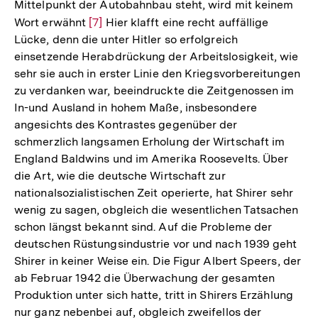
Mittelpunkt der Autobahnbau steht, wird mit keinem
Wort erwähnt
Zur
[7]
Hier klafft eine recht auffällige
Lücke, denn die unter Hitler so erfolgreich
Auflösung
einsetzende Herabdrückung der Arbeitslosigkeit, wie
der
sehr sie auch in erster Linie den Kriegsvorbereitungen
Fußnote
zu verdanken war, beeindruckte die Zeitgenossen im
In-und Ausland in hohem Maße, insbesondere
angesichts des Kontrastes gegenüber der
schmerzlich langsamen Erholung der Wirtschaft im
England Baldwins und im Amerika Roosevelts. Über
die Art, wie die deutsche Wirtschaft zur
nationalsozialistischen Zeit operierte, hat Shirer sehr
wenig zu sagen, obgleich die wesentlichen Tatsachen
schon längst bekannt sind. Auf die Probleme der
deutschen Rüstungsindustrie vor und nach 1939 geht
Shirer in keiner Weise ein. Die Figur Albert Speers, der
ab Februar 1942 die Überwachung der gesamten
Produktion unter sich hatte, tritt in Shirers Erzählung
nur ganz nebenbei auf, obgleich zweifellos der