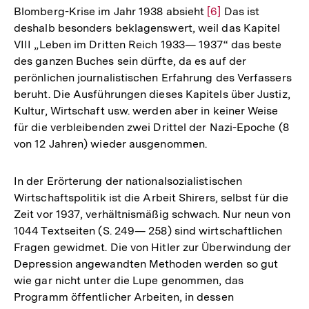
Blomberg-Krise im Jahr 1938 absieht
Zur
[6]
Das ist
deshalb besonders beklagenswert, weil das Kapitel
Auflösung
VIII „Leben im Dritten Reich 1933— 1937“ das beste
der
des ganzen Buches sein dürfte, da es auf der
Fußnote
perönlichen journalistischen Erfahrung des Verfassers
beruht. Die Ausführungen dieses Kapitels über Justiz,
Kultur, Wirtschaft usw. werden aber in keiner Weise
für die verbleibenden zwei Drittel der Nazi-Epoche (8
von 12 Jahren) wieder ausgenommen.
In der Erörterung der nationalsozialistischen
Wirtschaftspolitik ist die Arbeit Shirers, selbst für die
Zeit vor 1937, verhältnismäßig schwach. Nur neun von
1044 Textseiten (S. 249— 258) sind wirtschaftlichen
Fragen gewidmet. Die von Hitler zur Überwindung der
Depression angewandten Methoden werden so gut
wie gar nicht unter die Lupe genommen, das
Programm öffentlicher Arbeiten, in dessen