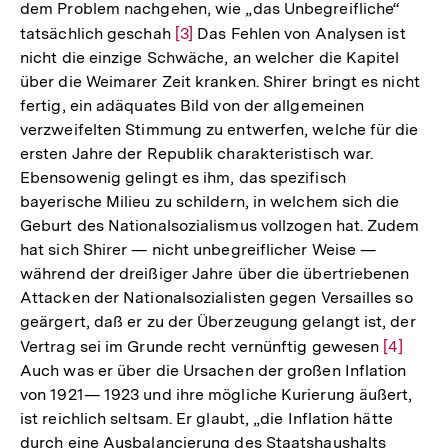
dem Problem nachgehen, wie „das Unbegreifliche“
tatsächlich geschah
Zur
[3]
Das Fehlen von Analysen ist
nicht die einzige Schwäche, an welcher die Kapitel
Auflösung
über die Weimarer Zeit kranken. Shirer bringt es nicht
der
fertig, ein adäquates Bild von der allgemeinen
Fußnote
verzweifelten Stimmung zu entwerfen, welche für die
ersten Jahre der Republik charakteristisch war.
Ebensowenig gelingt es ihm, das spezifisch
bayerische Milieu zu schildern, in welchem sich die
Geburt des Nationalsozialismus vollzogen hat. Zudem
hat sich Shirer — nicht unbegreiflicher Weise —
während der dreißiger Jahre über die übertriebenen
Attacken der Nationalsozialisten gegen Versailles so
geärgert, daß er zu der Überzeugung gelangt ist, der
Vertrag sei im Grunde recht vernünftig gewesen
Zur
[4]
Auch was er über die Ursachen der großen Inflation
Auflösu
von 1921— 1923 und ihre mögliche Kurierung äußert,
der
ist reichlich seltsam. Er glaubt, „die Inflation hätte
Fußnote
durch eine Ausbalancierung des Staatshaushalts