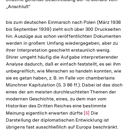
„Anschluß“
bis zum deutschen Einmarsch nach Polen (März 1938
bis September 1939) zieht sich über 300 Druckseiten
hin. Auszüge aus schon veröffentlichten Dokumenten
werden in großem Umfang wiedergegeben, aber zu
ihrer Interpretation geschieht erstaunlich wenig.
Shirer umgeht häufig die Aufgabe interpretierender
Analyse dadurch, daß er einfach feststellt, es sei ihm
unbegreiflich, wie Menschen so handeln konnten, wie
sie es getan haben, z. B. im Falle von chamberlains
Münchner Kapitulation (S. 3 86 ff.). Dabei ist das doch
eines der am meisten durchleuchteten Themen der
modernen Geschichte, eines, zu dem man vom
Historiker des Dritten Reiches eine bestimmte
Meinung eigentlich erwarten dürfte
Zur
[5]
Die
Darstellung der diplomatischen Entwicklung ist
Auflösung
übrigens fast ausschließlich auf Europa beschränkt.
der