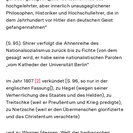
hochgelehrter, aber innerlich unausgeglichener
Philosophen, Historiker und Hochschullehrer, die in
dem Jahrhundert vor Hitler den deutschen Geist
gefangennahmen“
(S. 95). Shirer verfolgt die Ahnenreihe des
Nationalsozialismus zurück bis zu Fichte (von dem
gesagt wird, er habe seine nationalistischen Parolen
„vom Katheder der Universität Berlin“
im Jahr 1807
Zur
[2]
verkündet [S. 96, so nur in der
englischen Fassung]), zu Hegel (wegen seiner
Auflösung
Verherrlichung des Staates und des Helden), zu
der
Treitschke (weil er Preußentum und Krieg predigte),
Fußnote
zu Nietzsche (weil er den Übermenschen glorifizierte
und das Christentum verachtete)
und zu Wagner (dessen „Welt der barbarischen,