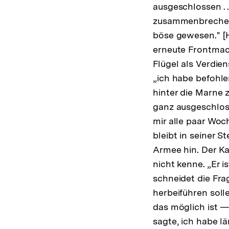
ausgeschlossen . 
zusammenbrechen 
böse gewesen." [
erneute Frontmac
Flügel als Verdien
„ich habe befohle
hinter die Marne 
ganz ausgeschloss
mir alle paar Wo
bleibt in seiner S
Armee hin. Der Ka
nicht kenne. „Er 
schneidet die Fra
herbeiführen soll
das möglich ist 
sagte, ich habe l