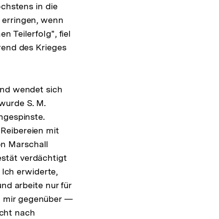
öchstens in die
 erringen, wenn
 Teilerfolg", fiel
rend des Krieges
und wendet sich
wurde S. M.
ngespinste.
Reibereien mit
n Marschall
stät verdächtigt
 Ich erwiderte,
nd arbeite nur für
n mir gegenüber —
icht nach