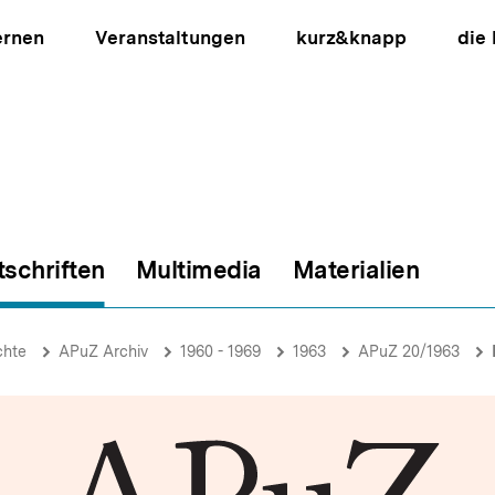
ernen
Veranstaltungen
kurz&knapp
die
tschriften
Multimedia
Materialien
ion
chte
APuZ Archiv
1960 - 1969
1963
APuZ 20/1963