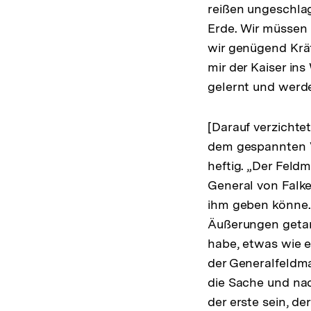
reißen ungeschlag
Erde. Wir müssen 
wir genügend Kräf
mir der Kaiser in
gelernt und werde
[Darauf verzichte
dem gespannten Ve
heftig. „Der Feld
General von Falke
ihm geben könne.
Äußerungen getan
habe, etwas wie ei
der Generalfeldmar
die Sache und na
der erste sein, de