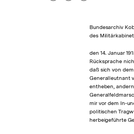
drucken
Optionen
merken
anzeigen
Bundesarchiv Kob
des Militärkabinet
den 14. Januar 191
Rücksprache nich
daß sich von dem
Generalleutnant v
entheben, andernf
Generalfeldmarsch
mir vor dem In-un
politischen Tragw
herbeigeführte Ge