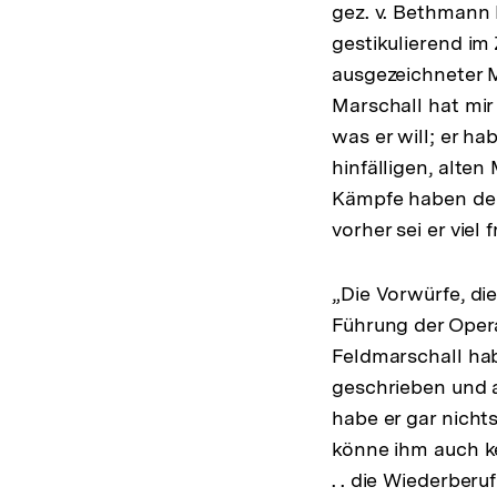
gez. v. Bethmann 
gestikulierend im
ausgezeichneter M
Marschall hat mir
was er will; er h
hinfälligen, alte
Kämpfe haben den
vorher sei er viel
„Die Vorwürfe, d
Führung der Opera
Feldmarschall hab
geschrieben und a
habe er gar nicht
könne ihm auch k
. . die Wiederber