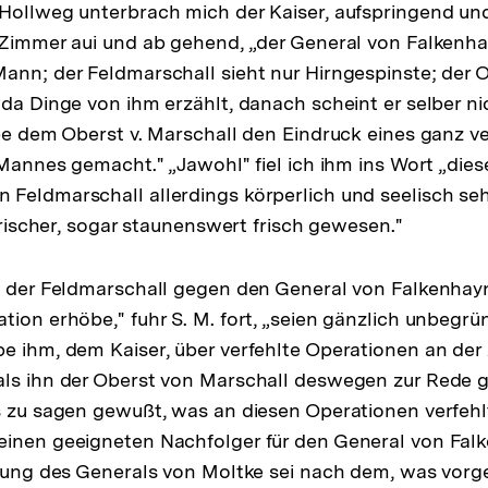
Hollweg unterbrach mich der Kaiser, aufspringend und
 Zimmer aui und ab gehend, „der General von Falkenha
ann; der Feldmarschall sieht nur Hirngespinste; der O
 da Dinge von ihm erzählt, danach scheint er selber ni
abe dem Oberst v. Marschall den Eindruck eines ganz v
n Mannes gemacht." „Jawohl" fiel ich ihm ins Wort „die
 Feldmarschall allerdings körperlich und seelisch s
 frischer, sogar staunenswert frisch gewesen."
ie der Feldmarschall gegen den General von Falkenha
tion erhöbe," fuhr S. M. fort, „seien gänzlich unbegrü
e ihm, dem Kaiser, über verfehlte Operationen an der
ls ihn der Oberst von Marschall deswegen zur Rede g
s zu sagen gewußt, was an diesen Operationen verfehl
einen geeigneten Nachfolger für den General von Fal
ufung des Generals von Moltke sei nach dem, was vorge