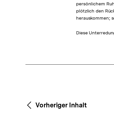
persönlichem Ruhm
plötzlich den Rüc
herauskommen; son
Diese Unterredun
Fussnoten
Content-
Weitere
Vorheriger Inhalt
Navigation