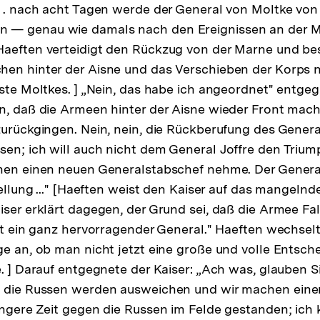
. . nach acht Tagen werde der General von Moltke vo
— genau wie damals nach den Ereignissen an der M
Haeften verteidigt den Rückzug von der Marne und b
hen hinter der Aisne und das Verschieben der Korps
ste Moltkes. ] „Nein, das habe ich angeordnet" entgegn
n, daß die Armeen hinter der Aisne wieder Front mach
zurückgingen. Nein, nein, die Rückberufung des General
en; ich will auch nicht dem General Joffre den Trium
chen einen neuen Generalstabschef nehme. Der Gener
tellung ..." [Haeften weist den Kaiser auf das mangelnd
iser erklärt dagegen, der Grund sei, daß die Armee F
ist ein ganz hervorragender General." Haeften wechse
ge an, ob man nicht jetzt eine große und volle Entsc
e. ] Darauf entgegnete der Kaiser: „Ach was, glauben S
— die Russen werden ausweichen und wir machen einen
ängere Zeit gegen die Russen im Felde gestanden; ich k