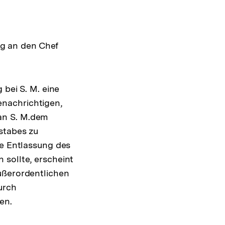
g an den Chef
 bei S. M. eine
nachrichtigen,
an S. M.dem
stabes zu
ne Entlassung des
 sollte, erscheint
ußerordentlichen
urch
en.