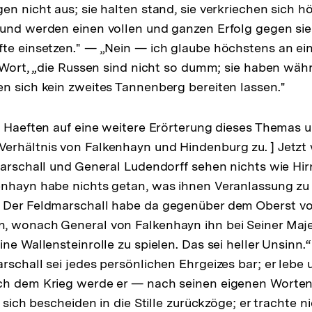
en nicht aus; sie halten stand, sie verkriechen sich h
und werden einen vollen und ganzen Erfolg gegen sie
te einsetzen." — „Nein — ich glaube höchstens an einen
s Wort, „die Russen sind nicht so dumm; sie haben wäh
n sich kein zweites Tannenberg bereiten lassen."
t Haeften auf eine weitere Erörterung dieses Themas 
rhältnis von Falkenhayn und Hindenburg zu. ] Jetzt 
marschall und General Ludendorff sehen nichts wie Hir
nhayn habe nichts getan, was ihnen Veranlassung zu 
 Der Feldmarschall habe da gegenüber dem Oberst vo
, wonach General von Falkenhayn ihn bei Seiner Maje
ne Wallensteinrolle zu spielen. Das sei heller Unsinn.“
schall sei jedes persönlichen Ehrgeizes bar; er lebe u
ch dem Krieg werde er — nach seinen eigenen Worte
r sich bescheiden in die Stille zurückzöge; er trachte n