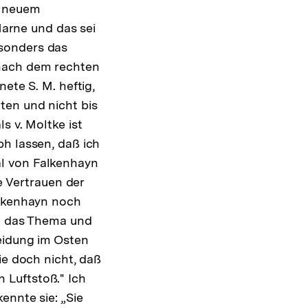
Shop-
n neuem
Warenko
arne und das sei
ansehen
esonders das
 nach dem rechten
ete S. M. heftig,
ten und nicht bis
s v. Moltke ist
ph lassen, daß ich
al von Falkenhayn
e Vertrauen der
alkenhayn noch
lt das Thema und
heidung im Osten
ie doch nicht, daß
 Luftstoß." Ich
ennte sie: „Sie