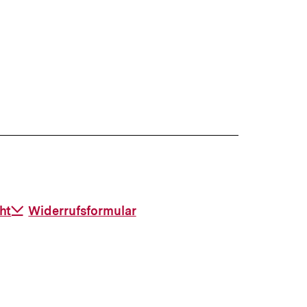
ht
Download-
Widerrufsformular
Link: