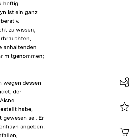
 heftig
yn ist ein ganz
berst v.
cht zu wissen,
erbrauchten,
se anhaltenden
ehr mitgenommen;
yn wegen dessen
ndet; der
Konta
 Aisne
0
estellt habe,
Merklist
t gewesen sei. Er
ansehen
0
kenhayn angeben .
Artik
im
fallen,