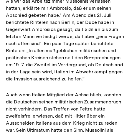
Als wir das Arbeitszimmer Mussolinis verlassen
hatten, erklärte mir Ambrosio, daß er um seinen
Abschied gebeten habe." Am Abend des 21. Juli
berichtete Rintelen nach Berlin, der Duce habe in
Gegenwart Ambrosios gesagt, daß Sizilien bis zum
letzten Mann verteidigt werde, daß aber „jene Fragen
noch offen sind". Ein paar Tage später berichtete
Rintelen: „In allen maßgeblichen militärischen und
politischen Kreisen stehen seit den Be-sprechungen
am 19. 7. die Zweifel im Vordergrund, ob Deutschland
in der Lage sein wird, Italien im Abwehrkampf gegen
die Invasion ausreichend zu helfen.“
Auch wenn Italien Mitglied der Achse blieb, konnten
die Deutschen seinen militärischen Zusammenbruch
nicht verhindern. Das Treffen von Feltre hatte
zweifelsfrei erwiesen, daß mit Hitler über ein
Ausscheiden Italiens aus dem Krieg nicht zu reden
Zum
war. Sein Ultimatum hatte den Sinn, Mussolini als
Seite