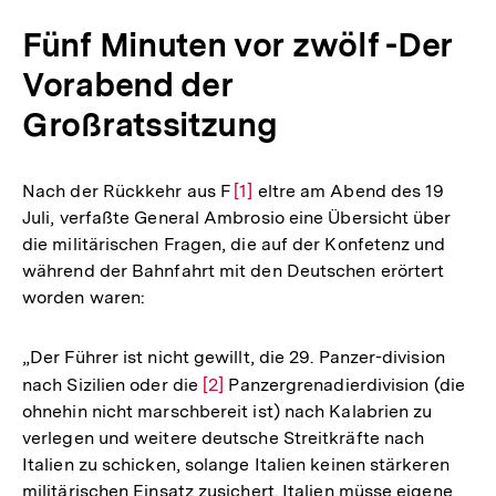
Fünf Minuten vor zwölf -Der
Vorabend der
Großratssitzung
Nach der Rückkehr aus F
Zur
[1]
eltre am Abend des 19
Juli, verfaßte General Ambrosio eine Übersicht über
Auflösung
die militärischen Fragen, die auf der Konfetenz und
der
während der Bahnfahrt mit den Deutschen erörtert
Fußnote
worden waren:
„Der Führer ist nicht gewillt, die 29. Panzer-division
nach Sizilien oder die
Zur
[2]
Panzergrenadierdivision (die
ohnehin nicht marschbereit ist) nach Kalabrien zu
Auflösung
verlegen und weitere deutsche Streitkräfte nach
der
Italien zu schicken, solange Italien keinen stärkeren
Fußnote
militärischen Einsatz zusichert. Italien müsse eigene