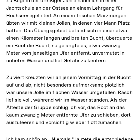
Zu Beginn der dreißiger Jahre nahm ich in einer
Jachtschule an der Ostsee an einem Lehrgang für
Hochseesegeln teil. An einem frischen Märzmorgen
übten wir mit kleinen Jollen, in denen vier Mann Platz
hatten. Das Übungsgebiet befand sich in einer etwa
einen Kilometer langen und breiten Bucht, überquerte
ein Boot die Bucht, so gelangte es, etwa zwanzig
Meter vom jenseitigen Ufer entfernt, unvermutet in
untiefes Wasser und lief Gefahr zu kentern.
Zu viert kreuzten wir an jenem Vormittag in der Bucht
auf und ab, nicht besonders aufmerksam; plötzlich
war unsere Jolle im flachen Wasser umgefallen. Rasch
lief sie voll, während wir im Wasser standen. Als der
Älteste der Gruppe schlug ich vor, das Boot an das
kaum zwanzig Meter entfernte Ufer zu schieben, dort
auszuleeren und vorsichtig wieder flottzumachen.
Ich kam schön an. „Niemals!" lautete die entschiedene