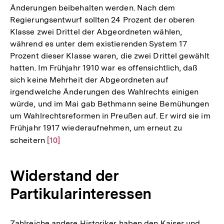
Änderungen beibehalten werden. Nach dem
Regierungsentwurf sollten 24 Prozent der oberen
Klasse zwei Drittel der Abgeordneten wählen,
während es unter dem existierenden System 17
Prozent dieser Klasse waren, die zwei Drittel gewählt
hatten. Im Frühjahr 1910 war es offensichtlich, daß
sich keine Mehrheit der Abgeordneten auf
irgendwelche Änderungen des Wahlrechts einigen
würde, und im Mai gab Bethmann seine Bemühungen
um Wahlrechtsreformen in Preußen auf. Er wird sie im
Frühjahr 1917 wiederaufnehmen, um erneut zu
scheitern
Zur
[10]
Auflösung
der
Widerstand der
Fußnote
Partikularinteressen
Zahlreiche andere Historiker haben den Kaiser und