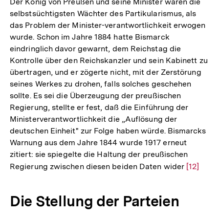
Der König von Preußen und seine Minister waren die
Fußnote
selbstsüchtigsten Wächter des Partikularismus, als
das Problem der Minister-verantwortlichkeit erwogen
wurde. Schon im Jahre 1884 hatte Bismarck
eindringlich davor gewarnt, dem Reichstag die
Kontrolle über den Reichskanzler und sein Kabinett zu
übertragen, und er zögerte nicht, mit der Zerstörung
seines Werkes zu drohen, falls solches geschehen
sollte. Es sei die Überzeugung der preußischen
Regierung, stellte er fest, daß die Einführung der
Ministerverantwortlichkeit die „Auflösung der
deutschen Einheit" zur Folge haben würde. Bismarcks
Warnung aus dem Jahre 1844 wurde 1917 erneut
zitiert: sie spiegelte die Haltung der preußischen
Regierung zwischen diesen beiden Daten wider
Zur
[12]
Auflösu
der
Die Stellung der Parteien
Fußnote