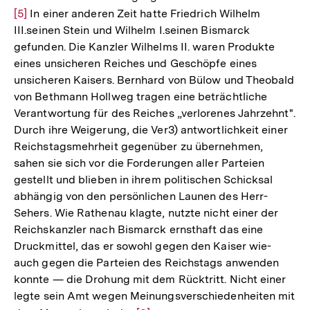
[5]
In einer anderen Zeit hatte Friedrich Wilhelm
Aufl
III.seinen Stein und Wilhelm I.seinen Bismarck
der
gefunden. Die Kanzler Wilhelms II. waren Produkte
Fußn
eines unsicheren Reiches und Geschöpfe eines
unsicheren Kaisers. Bernhard von Bülow und Theobald
von Bethmann Hollweg tragen eine beträchtliche
Verantwortung für des Reiches „verlorenes Jahrzehnt".
Durch ihre Weigerung, die Ver3) antwortlichkeit einer
Reichstagsmehrheit gegenüber zu übernehmen,
sahen sie sich vor die Forderungen aller Parteien
gestellt und blieben in ihrem politischen Schicksal
abhängig von den persönlichen Launen des Herr-
Sehers. Wie Rathenau klagte, nutzte nicht einer der
Reichskanzler nach Bismarck ernsthaft das eine
Druckmittel, das er sowohl gegen den Kaiser wie-
auch gegen die Parteien des Reichstags anwenden
konnte — die Drohung mit dem Rücktritt. Nicht einer
legte sein Amt wegen Meinungsverschiedenheiten mit