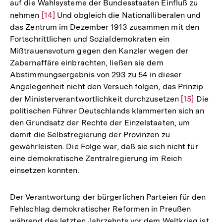
auf die Wahlsysteme der Bundesstaaten Einfluß zu
nehmen
Zur
[14]
Und obgleich die Nationalliberalen und
das Zentrum im Dezember 1913 zusammen mit den
Auflösung
Fortschrittlichen und Sozialdemokraten ein
der
Mißtrauensvotum gegen den Kanzler wegen der
Fußnote
Zabernaffäre einbrachten, ließen sie dem
Abstimmungsergebnis von 293 zu 54 in dieser
Angelegenheit nicht den Versuch folgen, das Prinzip
der Ministerverantwortlichkeit durchzusetzen
Zur
[15]
Die
politischen Führer Deutschlands klammerten sich an
Auflösung
den Grundsatz der Rechte der Einzelstaaten, um
der
damit die Selbstregierung der Provinzen zu
Fußnote
gewährleisten. Die Folge war, daß sie sich nicht für
eine demokratische Zentralregierung im Reich
einsetzen konnten.
Der Verantwortung der bürgerlichen Parteien für den
Fehlschlag demokratischer Reformen in Preußen
während des letzten Jahrzehnts vor dem Weltkrieg ist