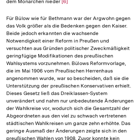
dem Monarchen nieder
Zur
[6]
Auflösung
der
Für Bülow wie für Bethmann war der Argwohn gegen
Fußnote
das Volk größer als die Bedenken gegen den Kaiser.
Beide jedoch erkannten die wachsende
Notwendigkeit einer Reform in Preußen und
versuchten aus Gründen politischer Zweckmäßigkeit
geringfügige Modifikationen des preußischen
Wahlsystems vorzunehmen. Bülows Reformvorlage,
die im Mai 1906 vom Preußischen Herrenhaus
angenommen wurde, war so bescheiden, daß sie die
Unterstützung der preußischen Konservativen erhielt.
Dieses Gesetz ließ das Dreiklassen-System
unverändert und nahm nur unbedeutende Änderungen
der Wahlkreise vor, wodurch sich die Gesamtzahl der
Abgeordneten aus den viel zu schwach vertretenen
städtischen Wahlkreisen um ganze zehn erhöhte. Das
geringe Ausmaß der Änderungen zeigte sich in den
preußischen Wahlen von 1908. Zuvor konnte kein