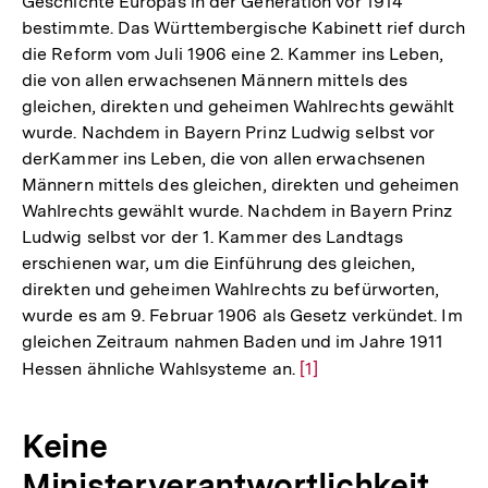
Geschichte Europas in der Generation vor 1914
bestimmte. Das Württembergische Kabinett rief durch
die Reform vom Juli 1906 eine 2. Kammer ins Leben,
die von allen erwachsenen Männern mittels des
gleichen, direkten und geheimen Wahlrechts gewählt
wurde. Nachdem in Bayern Prinz Ludwig selbst vor
derKammer ins Leben, die von allen erwachsenen
Männern mittels des gleichen, direkten und geheimen
Wahlrechts gewählt wurde. Nachdem in Bayern Prinz
Ludwig selbst vor der 1. Kammer des Landtags
erschienen war, um die Einführung des gleichen,
direkten und geheimen Wahlrechts zu befürworten,
wurde es am 9. Februar 1906 als Gesetz verkündet. Im
gleichen Zeitraum nahmen Baden und im Jahre 1911
Hessen ähnliche Wahlsysteme an.
Zur
[1]
Auflösung
der
Keine
Fußnote
Ministerverantwortlichkeit