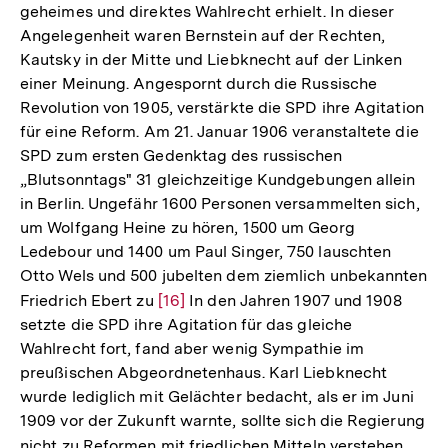
geheimes und direktes Wahlrecht erhielt. In dieser
Angelegenheit waren Bernstein auf der Rechten,
Kautsky in der Mitte und Liebknecht auf der Linken
einer Meinung. Angespornt durch die Russische
Revolution von 1905, verstärkte die SPD ihre Agitation
für eine Reform. Am 21. Januar 1906 veranstaltete die
SPD zum ersten Gedenktag des russischen
„Blutsonntags" 31 gleichzeitige Kundgebungen allein
in Berlin. Ungefähr 1600 Personen versammelten sich,
um Wolfgang Heine zu hören, 1500 um Georg
Ledebour und 1400 um Paul Singer, 750 lauschten
Otto Wels und 500 jubelten dem ziemlich unbekannten
Friedrich Ebert zu
Zur
[16]
In den Jahren 1907 und 1908
setzte die SPD ihre Agitation für das gleiche
Auflösung
Wahlrecht fort, fand aber wenig Sympathie im
der
preußischen Abgeordnetenhaus. Karl Liebknecht
Fußnote
wurde lediglich mit Gelächter bedacht, als er im Juni
1909 vor der Zukunft warnte, sollte sich die Regierung
nicht zu Reformen mit friedlichen Mitteln verstehen
Zur