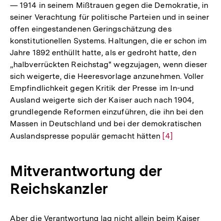
Fußnote
— 1914 in seinem Mißtrauen gegen die Demokratie, in
seiner Verachtung für politische Parteien und in seiner
offen eingestandenen Geringschätzung des
konstitutionellen Systems. Haltungen, die er schon im
Jahre 1892 enthüllt hatte, als er gedroht hatte, den
„halbverrückten Reichstag" wegzujagen, wenn dieser
sich weigerte, die Heeresvorlage anzunehmen. Voller
Empfindlichkeit gegen Kritik der Presse im In-und
Ausland weigerte sich der Kaiser auch nach 1904,
grundlegende Reformen einzuführen, die ihn bei den
Massen in Deutschland und bei der demokratischen
Auslandspresse populär gemacht hätten
Zur
[4]
Auflösung
der
Mitverantwortung der
Fußnote
Reichskanzler
Aber die Verantwortung lag nicht allein beim Kaiser
Zur