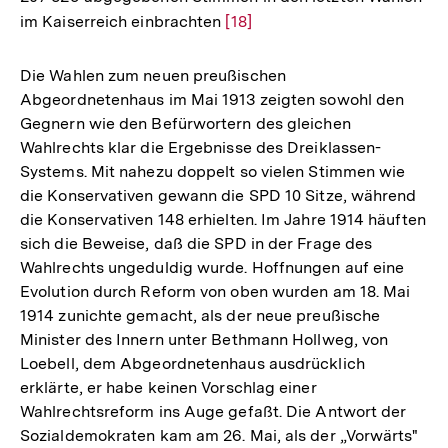
im Kaiserreich einbrachten
Zur
[18]
Auflösung
der
Die Wahlen zum neuen preußischen
Fußnote
Abgeordnetenhaus im Mai 1913 zeigten sowohl den
Gegnern wie den Befürwortern des gleichen
Wahlrechts klar die Ergebnisse des Dreiklassen-
Systems. Mit nahezu doppelt so vielen Stimmen wie
die Konservativen gewann die SPD 10 Sitze, während
die Konservativen 148 erhielten. Im Jahre 1914 häuften
sich die Beweise, daß die SPD in der Frage des
Wahlrechts ungeduldig wurde. Hoffnungen auf eine
Evolution durch Reform von oben wurden am 18. Mai
1914 zunichte gemacht, als der neue preußische
Minister des Innern unter Bethmann Hollweg, von
Loebell, dem Abgeordnetenhaus ausdrücklich
erklärte, er habe keinen Vorschlag einer
Wahlrechtsreform ins Auge gefaßt. Die Antwort der
Sozialdemokraten kam am 26. Mai, als der „Vorwärts"