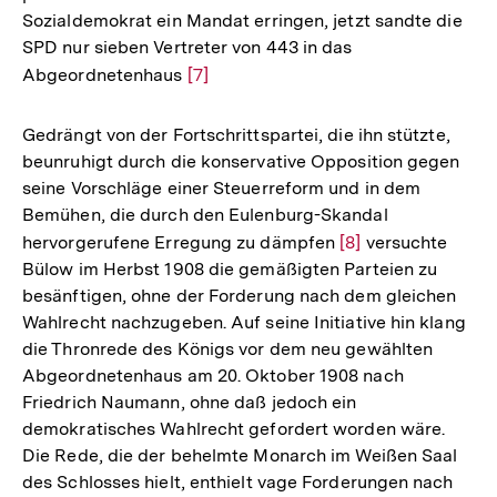
Sozialdemokrat ein Mandat erringen, jetzt sandte die
SPD nur sieben Vertreter von 443 in das
Abgeordnetenhaus
Zur
[7]
Auflösung
der
Gedrängt von der Fortschrittspartei, die ihn stützte,
Fußnote
beunruhigt durch die konservative Opposition gegen
seine Vorschläge einer Steuerreform und in dem
Bemühen, die durch den Eulenburg-Skandal
hervorgerufene Erregung zu dämpfen
Zur
[8]
versuchte
Bülow im Herbst 1908 die gemäßigten Parteien zu
Auflösung
besänftigen, ohne der Forderung nach dem gleichen
der
Wahlrecht nachzugeben. Auf seine Initiative hin klang
Fußnote
die Thronrede des Königs vor dem neu gewählten
Abgeordnetenhaus am 20. Oktober 1908 nach
Friedrich Naumann, ohne daß jedoch ein
demokratisches Wahlrecht gefordert worden wäre.
Die Rede, die der behelmte Monarch im Weißen Saal
des Schlosses hielt, enthielt vage Forderungen nach