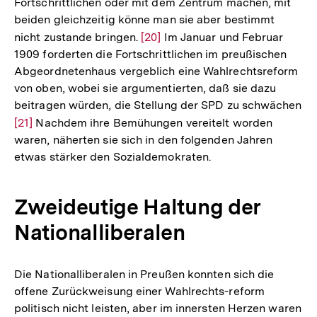
Fortschrittlichen oder mit dem Zentrum machen, mit
beiden gleichzeitig könne man sie aber bestimmt
nicht zustande bringen.
Zur
[20]
Im Januar und Februar
1909 forderten die Fortschrittlichen im preußischen
Auflösung
Abgeordnetenhaus vergeblich eine Wahlrechtsreform
der
von oben, wobei sie argumentierten, daß sie dazu
Fußnote
beitragen würden, die Stellung der SPD zu schwächen
Zur
[21]
Nachdem ihre Bemühungen vereitelt worden
waren, näherten sie sich in den folgenden Jahren
Auflösung
etwas stärker den Sozialdemokraten.
der
Fußnote
Zweideutige Haltung der
Nationalliberalen
Die Nationalliberalen in Preußen konnten sich die
offene Zurückweisung einer Wahlrechts-reform
politisch nicht leisten, aber im innersten Herzen waren