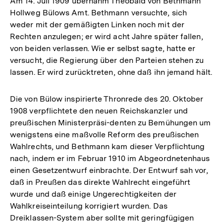
Am 14. Juli 1909 übernahm Theobald von Bethmann
Fußnote
Hollweg Bülows Amt. Bethmann versuchte, sich
weder mit der gemäßigten Linken noch mit der
Rechten anzulegen; er wird acht Jahre später fallen,
von beiden verlassen. Wie er selbst sagte, hatte er
versucht, die Regierung über den Parteien stehen zu
lassen. Er wird zurücktreten, ohne daß ihn jemand hält.
Die von Bülow inspirierte Thronrede des 20. Oktober
1908 verpflichtete den neuen Reichskanzler und
preußischen Ministerpräsi-denten zu Bemühungen um
wenigstens eine maßvolle Reform des preußischen
Wahlrechts, und Bethmann kam dieser Verpflichtung
nach, indem er im Februar 1910 im Abgeordnetenhaus
einen Gesetzentwurf einbrachte. Der Entwurf sah vor,
daß in Preußen das direkte Wahlrecht eingeführt
wurde und daß einige Ungerechtigkeiten der
Wahlkreiseinteilung korrigiert wurden. Das
Dreiklassen-System aber sollte mit geringfügigen