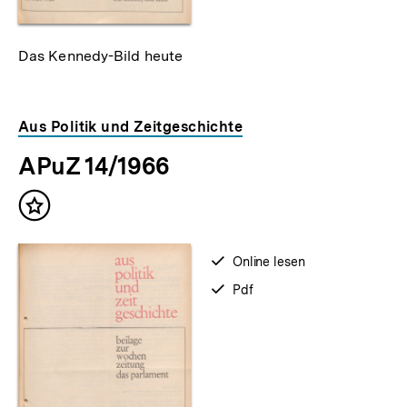
Das Kennedy-Bild heute
Aus Politik und Zeitgeschichte
APuZ 14/1966
Inhalt
merken
verfügbar
Online lesen
zum
verfügbar
Pdf
als