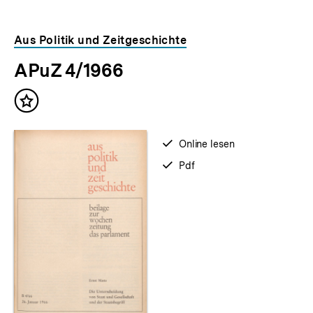
Aus Politik und Zeitgeschichte
APuZ 4/1966
Inhalt
merken
verfügbar
Online lesen
zum
verfügbar
Pdf
als