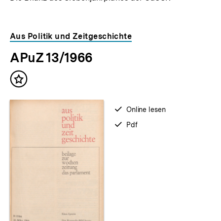
Aus Politik und Zeitgeschichte
APuZ 13/1966
Inhalt
merken
verfügbar
Online lesen
zum
verfügbar
Pdf
als