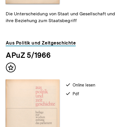
Die Unterscheidung von Staat und Gesellschaft und
ihre Beziehung zum Staatsbegriff
Aus Politik und Zeitgeschichte
APuZ 5/1966
Inhalt
merken
verfügbar
Online lesen
zum
verfügbar
Pdf
als