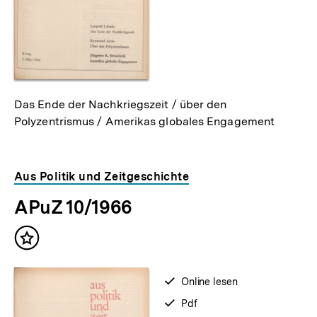
Das Ende der Nachkriegszeit / über den
Polyzentrismus / Amerikas globales Engagement
Aus Politik und Zeitgeschichte
APuZ 10/1966
Inhalt
merken
verfügbar
Online lesen
zum
verfügbar
Pdf