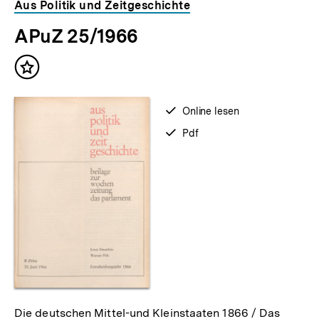
Aus Politik und Zeitgeschichte
APuZ 25/1966
Inhalt
merken
verfügbar
Online lesen
zum
verfügbar
Pdf
als
Zum
Die deutschen Mittel-und Kleinstaaten 1866 / Das
Seite