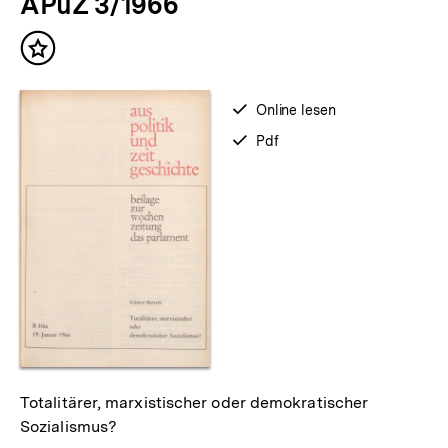
APuZ 3/1966
Inhalt
merken
verfügbar
Online lesen
zum
verfügbar
Pdf
als
Totalitärer, marxistischer oder demokratischer
Sozialismus?