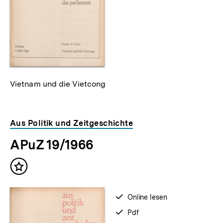
Vietnam und die Vietcong
Aus Politik und Zeitgeschichte
APuZ 19/1966
Inhalt
merken
verfügbar
Online lesen
zum
verfügbar
Pdf
als