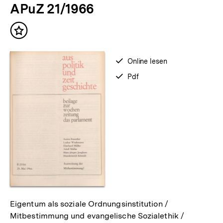
APuZ 21/1966
Inhalt
merken
verfügbar
Online lesen
zum
verfügbar
Pdf
als
Eigentum als soziale Ordnungsinstitution /
Mitbestimmung und evangelische Sozialethik /