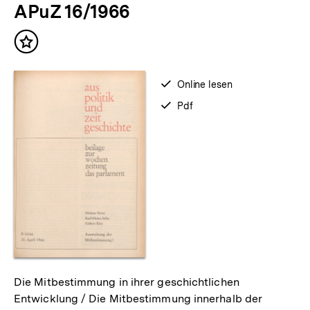
APuZ 16/1966
Inhalt
merken
verfügbar
Online lesen
zum
verfügbar
Pdf
als
Die Mitbestimmung in ihrer geschichtlichen
Entwicklung / Die Mitbestimmung innerhalb der