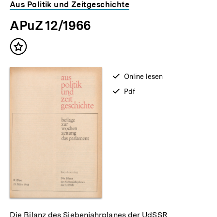
Aus Politik und Zeitgeschichte
APuZ 12/1966
Inhalt
merken
verfügbar
Online lesen
zum
verfügbar
Pdf
als
Die Bilanz des Siebenjahrplanes der UdSSR