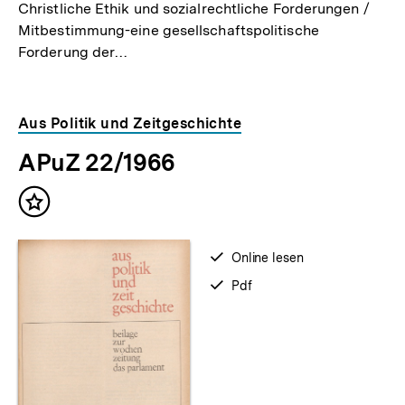
Christliche Ethik und sozialrechtliche Forderungen /
Mitbestimmung-eine gesellschaftspolitische
Forderung der…
Aus Politik und Zeitgeschichte
APuZ 22/1966
Inhalt
merken
verfügbar
Online lesen
zum
verfügbar
Pdf
als