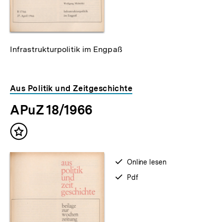
Infrastrukturpolitik im Engpaß
Aus Politik und Zeitgeschichte
APuZ 18/1966
Inhalt
merken
verfügbar
Online lesen
zum
verfügbar
Pdf
als