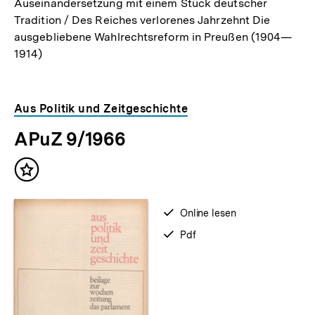
Auseinandersetzung mit einem Stück deutscher
Tradition / Des Reiches verlorenes Jahrzehnt Die
ausgebliebene Wahlrechtsreform in Preußen (1904—
1914)
Aus Politik und Zeitgeschichte
APuZ 9/1966
Inhalt
merken
verfügbar
Online lesen
zum
verfügbar
Pdf
als