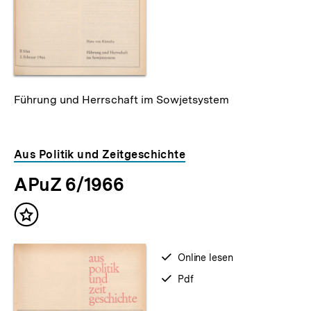
Führung und Herrschaft im Sowjetsystem
Aus Politik und Zeitgeschichte
APuZ 6/1966
Inhalt
merken
verfügbar
Online lesen
zum
verfügbar
Pdf
als