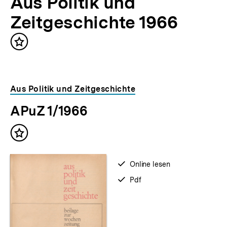
Aus Politik und
Zeitgeschichte 1966
Inhalt
merken
Aus Politik und Zeitgeschichte
APuZ 1/1966
Inhalt
merken
verfügbar
Online lesen
zum
verfügbar
Pdf
als