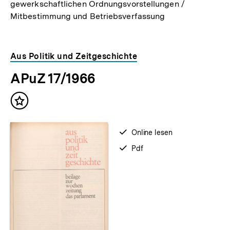
gewerkschaftlichen Ordnungsvorstellungen /
Mitbestimmung und Betriebsverfassung
Aus Politik und Zeitgeschichte
APuZ 17/1966
Inhalt
merken
verfügbar
Online lesen
zum
verfügbar
Pdf
als