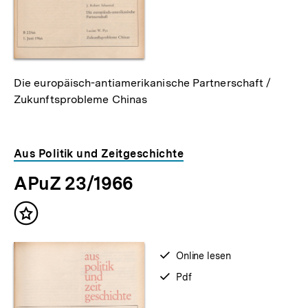
Die europäisch-antiamerikanische Partnerschaft /
Zukunftsprobleme Chinas
Aus Politik und Zeitgeschichte
APuZ 23/1966
Inhalt
merken
verfügbar
Online lesen
zum
verfügbar
Pdf
als