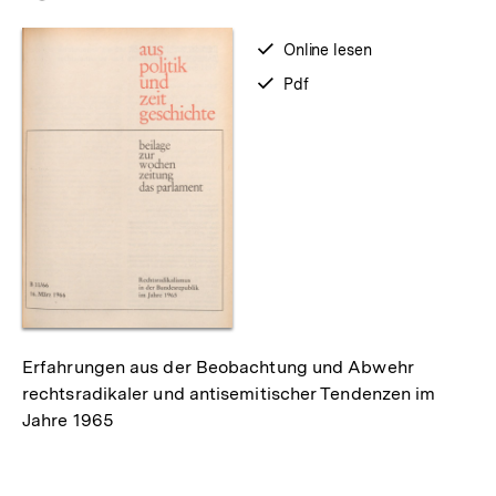
merken
verfügbar
Online lesen
zum
verfügbar
Pdf
als
Erfahrungen aus der Beobachtung und Abwehr
rechtsradikaler und antisemitischer Tendenzen im
Jahre 1965