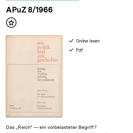
APuZ 8/1966
Inhalt
merken
verfügbar
Online lesen
zum
verfügbar
Pdf
als
Das „Reich" — ein vorbelasteter Begriff?