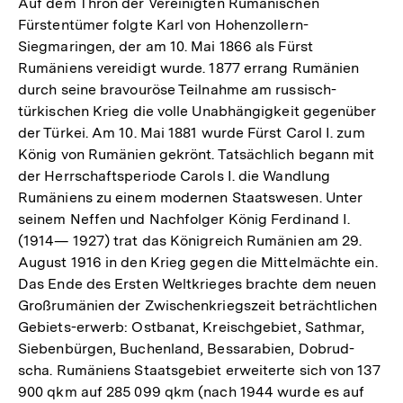
Auf dem Thron der Vereinigten Rumänischen
Fürstentümer folgte Karl von Hohenzollern-
Siegmaringen, der am 10. Mai 1866 als Fürst
Rumäniens vereidigt wurde. 1877 errang Rumänien
durch seine bravouröse Teilnahme am russisch-
türkischen Krieg die volle Unabhängigkeit gegenüber
der Türkei. Am 10. Mai 1881 wurde Fürst Carol I. zum
König von Rumänien gekrönt. Tatsächlich begann mit
der Herrschaftsperiode Carols I. die Wandlung
Rumäniens zu einem modernen Staatswesen. Unter
seinem Neffen und Nachfolger König Ferdinand I.
(1914— 1927) trat das Königreich Rumänien am 29.
August 1916 in den Krieg gegen die Mittelmächte ein.
Das Ende des Ersten Weltkrieges brachte dem neuen
Großrumänien der Zwischenkriegszeit beträchtlichen
Gebiets-erwerb: Ostbanat, Kreischgebiet, Sathmar,
Siebenbürgen, Buchenland, Bessarabien, Dobrud-
scha. Rumäniens Staatsgebiet erweiterte sich von 137
900 qkm auf 285 099 qkm (nach 1944 wurde es auf