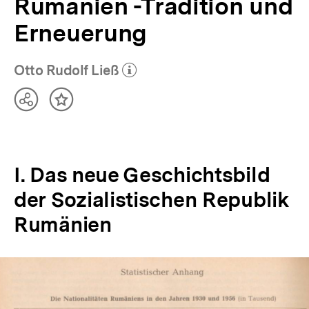
Rumänien -Tradition und
Erneuerung
Otto Rudolf Ließ
(Mehr zum Autor)
öffnen
Teilen
Inhalt
Optionen
merken
anzeigen
I. Das neue Geschichtsbild
der Sozialistischen Republik
Rumänien