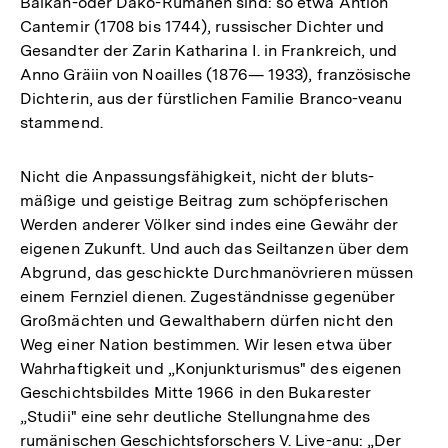
Balkan-oder Dako-Rumänen sind: so etwa Antioh
Cantemir (1708 bis 1744), russischer Dichter und
Gesandter der Zarin Katharina I. in Frankreich, und
Anno Gräiin von Noailles (1876— 1933), französische
Dichterin, aus der fürstlichen Familie Branco-veanu
stammend.
Nicht die Anpassungsfähigkeit, nicht der bluts-
mäßige und geistige Beitrag zum schöpferischen
Werden anderer Völker sind indes eine Gewähr der
eigenen Zukunft. Und auch das Seiltanzen über dem
Abgrund, das geschickte Durchmanövrieren müssen
einem Fernziel dienen. Zugeständnisse gegenüber
Großmächten und Gewalthabern dürfen nicht den
Weg einer Nation bestimmen. Wir lesen etwa über
Wahrhaftigkeit und „Konjunkturismus" des eigenen
Geschichtsbildes Mitte 1966 in den Bukarester
„Studii" eine sehr deutliche Stellungnahme des
rumänischen Geschichtsforschers V. Live-anu: „Der