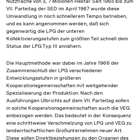
Nutzfläche von 3, 7 Millionen Hektar. Seit 1965 bis zum
VII. Parteitag der SED im April 1967 wurde diese
Umwandlung in noch schnellerem Tempo betrieben,
und es kann angenommen werden, daß sich
gegenwärtig die LPG der unteren
Kollektivierungsstufen zum größten Teil schnell dem
Status der LPG Typ III annähern.
Die Hauptmethode war dabei im Jahre 1966 der
Zusammenschluß der LPG verschiedener
Entwicklungsstufen in größeren
Kooperationsgemeinschaften mit weitgehender
Spezialisierung der Produktion. Nach den
Ausführungen Ulbrichts auf dem VII. Parteitag sollen
in solche Kooperationsgemeinschaften auch die VEG
einbezogen werden. Das bedeutet in der Konsequenz
eine schrittweise Verschmelzung von LPG und VEG zu
landwirtschaftlichen Großunternehmen neuer Art.
Zum
Diese sollen Direktbeziehungen zu den Organen des
Seite